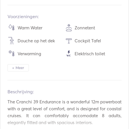
Ingebouwd:
11 / 1999
Opgeknapt in:
06 / 2020
Voorzieningen:
Motoren:
2 x 260hp
Warm Water
Zonnetent
Type brandstof:
Diesel
Douche op het dek
Cockpit Tafel
Consumptie:
90
L / Uur
Watercapaciteit:
400
L
Verwarming
Elektrisch toilet
Capaciteit brandstof:
600
L
Bestek / Glazen /
Koelkast
Max kruissnelheid:
7
knopen
+ Meer
Gerechten
Koffiezetapparaat
Aux-aansluiting
Beschrijving:  
USB Aansluiting
Zonnepanelen
The Cranchi 39 Endurance is a wonderful 12m powerboat 
Omvormer
Snorkeluitrusting
with a great level of comfort, and is designed for coastal 
cruises. It can comfortably accomodate 8 adults, 
Padel Raad
AIS / NAVTEX
elegantly fitted and with spacious interiors.
