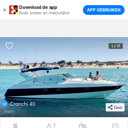
Download de app
×
APP GEBRUIKEN
Boek sneller en makkelijker
1 / 17
Cranchi 40
Deel
Faro