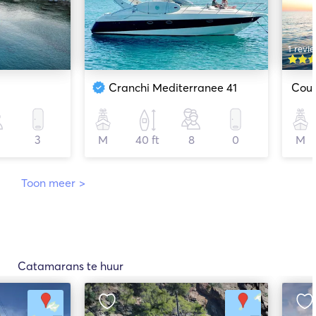
1 revi
Cranchi Mediterranee 41
Coua
3
M
40 ft
8
0
M
Toon meer
>
Catamarans te huur