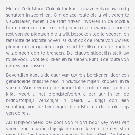
Met de Zeilafstand Calculator kunt u uw zeereis nauwkeurig
schatten in zeemijlen. Om de zee route die u wilt varen te
visualiseren, moet u de start haven invoeren in de locatie
box en verder gaan met het plannen van uw route door de
rest van de plaatsen die u wilt bezoeken toe te voegen, en
tenslotte de laatste haven. U kunt ook de route van uw reis
plannen door op de google kaart te klikken en de nodige
wijzigingen aan te brengen. De blauwe stippellijn stelt uw
route voor. Door te klikken en te slepen, kunt u de route van
uw reis aanpassen.
Bovendien kunt u de duur van uw reis berekenen door een
gemiddelde kruissnelheid in nautische mijlen (knopen) in te
voeren. Wanneer u op de brandstofcalculator voor jachten
klikt, voert u het brandstofverbruik per uur in en de
brandstofprijs verschijnt in beeld. U krijgt dan een
schatting van de benodigde brandstof en de totale prijs
van de reis.
Als u bijvoorbeeld per boot van Miami naar Key West wilt
varen, zou u waarschijnlijk de route kiezen die een stop
maakt in Key Largo en vervolgens in Key West. De totale