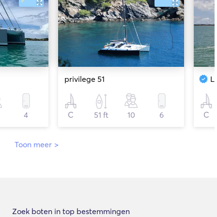
privilege 51
L
4
C
51 ft
10
6
C
Toon meer
>
Zoek boten in top bestemmingen