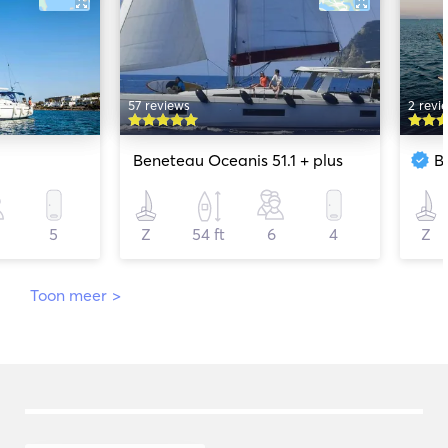
57 reviews
2 revi
Beneteau Oceanis 51.1 + plus
B
5
Z
54 ft
6
4
Z
Toon meer
>