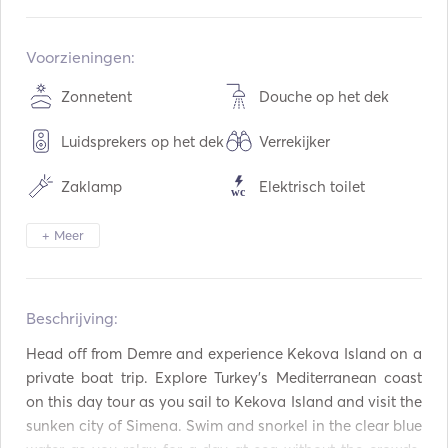
Ingebouwd:
12 / 2013
Opgeknapt in:
04 / 2021
Voorzieningen:
Motoren:
1 x 148hp
Zonnetent
Douche op het dek
Type brandstof:
Diesel
Luidsprekers op het dek
Verrekijker
Consumptie:
12
L / Uur
Watercapaciteit:
200
L
Zaklamp
Elektrisch toilet
Capaciteit brandstof:
200
L
Diepvriezer
Koelkast
Max kruissnelheid:
9
knopen
+ Meer
Bestek / Glazen /
Vaatwasser
Gerechten
Beschrijving:  
BBQ
Aux-aansluiting
Head off from Demre and experience Kekova Island on a 
Mp3-speler / Radio /
USB Aansluiting
private boat trip. Explore Turkey’s Mediterranean coast 
CD
on this day tour as you sail to Kekova Island and visit the 
Opblaasbare Buizen /
Omvormer
sunken city of Simena. Swim and snorkel in the clear blue 
Donuts