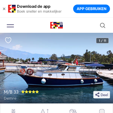
Download de app
×
APP GEBRUIKEN
Boek sneller en makkelijker
1 / 11
M/B 33
Deel
Demre