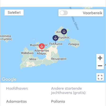
Vaarbereik
Satelliet
Hoofdhaven:
Andere startende
jachthavens (gratis):
Adamantas
Pollonia