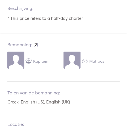
Beschrijving:  
Koelkast
Oven
* This price refers to a half-day charter. 
Bestek / Glazen /
USB Aansluiting
Gerechten
Mp3-speler / Radio /
Snorkeluitrusting
CD
Bemanning: (
2
)
Zeilboot
AIS / NAVTEX
Kapitein
Matroos
Autopiloot
Spatborden
Lichtpistool
Gidsen en kaarten
Handheld
Reddingsvesten
Brandblussers
Talen van de bemanning:
Navigatie Systeem
Buitenboordmotor
Greek, English (US), English (UK)
VHF
Elektrische lieren
Locatie: