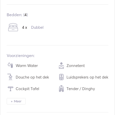
Ingebouwd:
06 / 2022
Motoren:
2 x 45hp
Bedden: (
4
)
Type brandstof:
Diesel
4 x
Dubbel
Consumptie:
7
L / Uur
Watercapaciteit:
860
L
Capaciteit brandstof:
640
L
Max kruissnelheid:
8
knopen
Voorzieningen:
Warm Water
Zonnetent
Douche op het dek
Luidsprekers op het dek
Cockpit Tafel
Tender / Dinghy
Zaklamp
Elektrisch toilet
+ Meer
Beveiliging
Diepvriezer