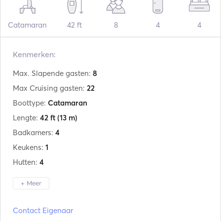
Catamaran
42 ft
8
4
4
Kenmerken:
Max. Slapende gasten:
8
Max Cruising gasten:
22
Boottype:
Catamaran
Lengte:
42 ft
(13 m)
Badkamers:
4
Keukens:
1
Hutten:
4
+ Meer
Fabrikant:
Bali
Contact Eigenaar
Model:
Bali 4.2