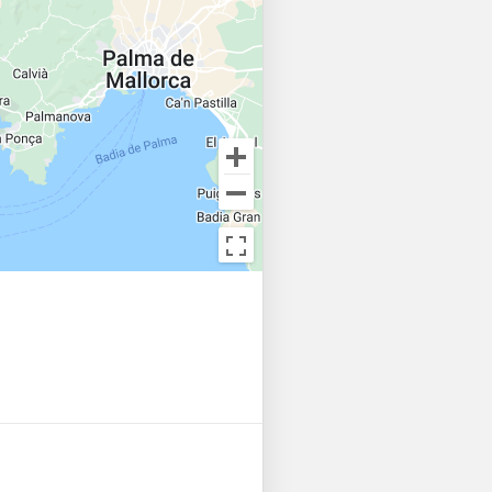
begin! 🌟 

a hour can be arranged at an 
ment. 

ed in the price. 
