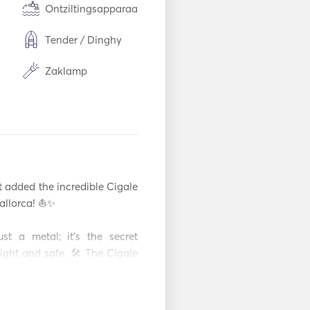
Ontziltingsapparaat
Tender / Dinghy
Zaklamp
Diepvriezer
Bestek / Glazen /
Gerechten
Omvormer
t added the incredible Cigale 
Snorkeluitrusting
allorca! ⛵️✨ 

Elektrisch anker
t a metal; it's the secret 
ight and safe. 🛠️ The Cigale 
Gidsen en kaarten
dy carpentry, and meticulous 
it's a promise of durability and 
n
Navigatie Systeem