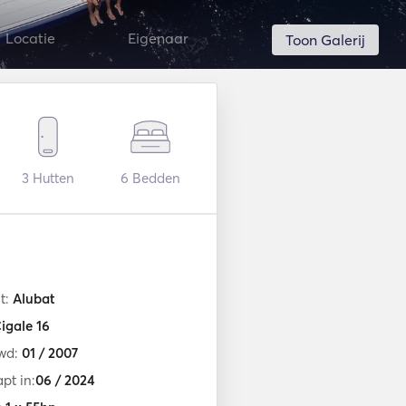
Locatie
Eigenaar
Toon Galerij
3
Hutten
6
Bedden
t:
Alubat
igale 16
wd:
01 / 2007
pt in:
06 / 2024