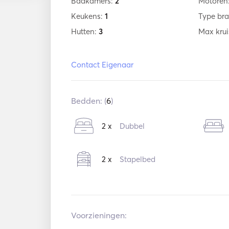
Badkamers:
2
Motoren
Keukens:
1
Type bra
Hutten:
3
Max krui
Contact Eigenaar
Bedden: (
6
)
2 x
Dubbel
2 x
Stapelbed
Voorzieningen: