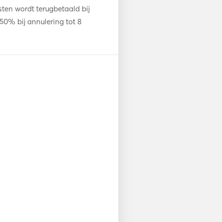
en wordt terugbetaald bij
50% bij annulering tot 8
ing in base port.  

everages and extras are not 