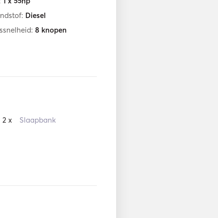
:
1 x 55hp
ndstof:
Diesel
ssnelheid:
8
knopen
2 x
Slaapbank