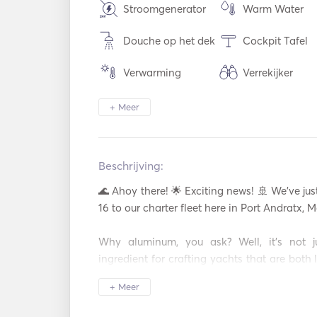
Stroomgenerator
Warm Water
Douche op het dek
Cockpit Tafel
Verwarming
Verrekijker
Elektrisch toilet
Beveiliging
+ Meer
Koelkast
Oven
Beschrijving:  
USB Aansluiting
Zonnepanelen
🌊 Ahoy there! 🌟 Exciting news! 🚢 We've jus
Hengel
Padel Raad
16 to our charter fleet here in Port Andratx, M
AIS / NAVTEX
Autopiloot
Why aluminum, you ask? Well, it's not jus
ingredient for crafting yachts that are both l
Spatborden
Lichtpistool
16 boasts top-notch hull construction, stur
+ Meer
electrical installations. It's not just a yacht; 
Handheld
Reddingsveste
Brandblussers
quality on the high seas. 🌊⚓ 
