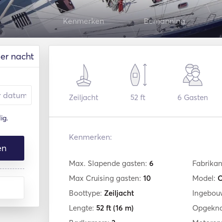
Kenmerken
Bemanning
er nacht
Zeiljacht
52 ft
6
Gasten
ig.
Kenmerken:
en
Max. Slapende gasten:
6
Fabrikan
Max Cruising gasten:
10
Model:
C
Boottype:
Zeiljacht
Ingebou
Lengte:
52 ft
(16 m)
Opgekna