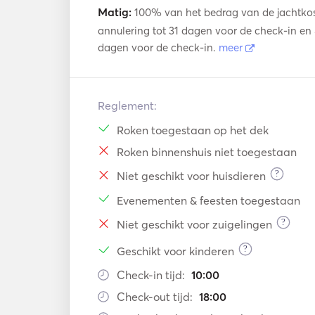
OPTIONAL EXTRAS: 

Matig:
100% van het bedrag van de jachtkost
Sheets and towels 15€ p.p. 

annulering tot 31 dagen voor de check-in en 
Stewardess 150€ / day. 

dagen voor de check-in.
meer
*Prices include exclusive use of the boat, moor
*Fuel, moorings in other ports, food and b
included. 

Reglement:
Roken toegestaan op het dek
Roken binnenshuis niet toegestaan
?
Niet geschikt voor huisdieren
Evenementen & feesten toegestaan
?
Niet geschikt voor zuigelingen
?
Geschikt voor kinderen
Check-in tijd:
10:00
Check-out tijd:
18:00