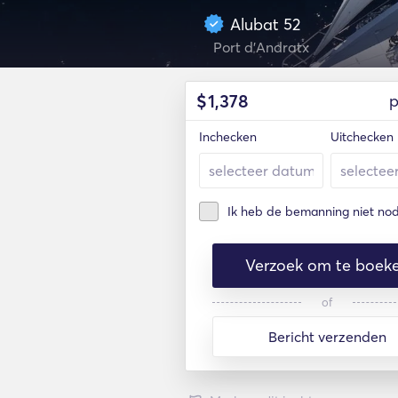
Alubat 52
Port d'Andratx
$
1,378
p
Inchecken
Uitchecken
Ik heb de bemanning niet nod
Verzoek om te boek
of
Bericht verzenden