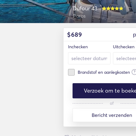
Dufour 43
Paros
$
689
p
Inchecken
Uitchecken
?
Brandstof en aanlegkosten
Verzoek om te boek
of
Bericht verzenden