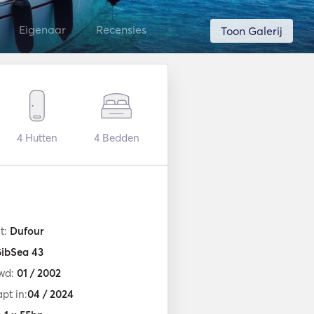
Eigenaar
Recensies
Toon Galerij
4
Hutten
4
Bedden
t:
Dufour
ibSea 43
wd:
01 / 2002
pt in:
04 / 2024