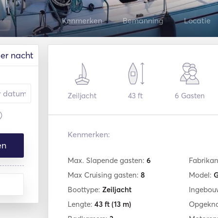
Kenmerken
Bemanning
Locatie
er nacht
Zeiljacht
43 ft
6
Gasten
Kenmerken:
en
Max. Slapende gasten:
6
Fabrikan
Max Cruising gasten:
8
Model:
G
Boottype:
Zeiljacht
Ingebou
Lengte:
43 ft
(13 m)
Opgekna