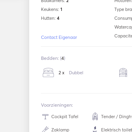
Badkamers:
2
Motoren
Keukens:
1
Type bra
Hutten:
4
Consump
Watercap
Capacite
Contact Eigenaar
Bedden: (
4
)
2 x
Dubbel
Voorzieningen:
Cockpit Tafel
Tender / Dingh
Zaklamp
Elektrisch toile