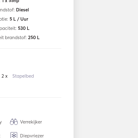
:
1 x 55hp
ndstof:
Diesel
tie:
5
L / Uur
aciteit:
530
L
it brandstof:
250
L
2 x
Stapelbed
y
Verrekijker
t
Diepvriezer