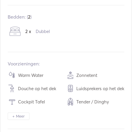
Ingebouwd:
01 / 1980
Opgeknapt in:
09 / 2020
Bedden: (
2
)
Motoren:
1 x 60hp
2 x
Dubbel
Type brandstof:
Diesel
Consumptie:
35
L / Uur
Watercapaciteit:
300
L
Capaciteit brandstof:
200
L
Voorzieningen:
Max kruissnelheid:
8
knopen
Warm Water
Zonnetent
Douche op het dek
Luidsprekers op het dek
Cockpit Tafel
Tender / Dinghy
Verrekijker
Zaklamp
+ Meer
Koelkast
Oven