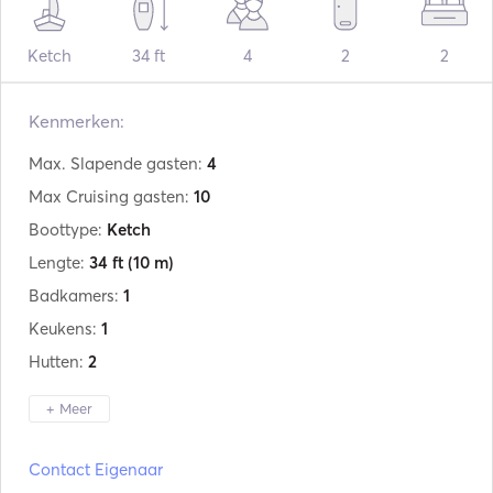
Ketch
34 ft
4
2
2
Kenmerken:
Max. Slapende gasten:
4
Max Cruising gasten:
10
Boottype:
Ketch
Lengte:
34 ft
(10 m)
Badkamers:
1
Keukens:
1
Hutten:
2
+ Meer
Fabrikant:
Seastream 34
Contact Eigenaar
Model:
ketch