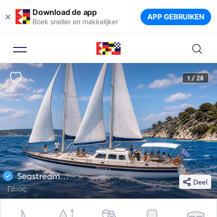
Download de app
×
APP GEBRUIKEN
Boek sneller en makkelijker
1 / 28
Seastream 34 34
Deel
Γάιος