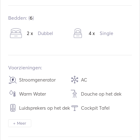
Ingebouwd:
01 / 2008
Motoren:
2 x 1360hp
Bedden: (
6
)
Type brandstof:
Diesel
2 x
Dubbel
4 x
Single
Consumptie:
420
L / Uur
Watercapaciteit:
1200
L
Capaciteit brandstof:
4600
L
Max kruissnelheid:
30
knopen
Voorzieningen:
Stroomgenerator
AC
Warm Water
Douche op het dek
Luidsprekers op het dek
Cockpit Tafel
Zaklamp
Elektrisch toilet
+ Meer
Diepvriezer
Koelkast