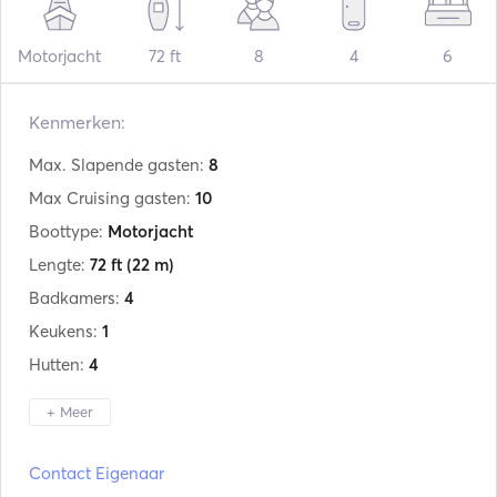
Motorjacht
72 ft
8
4
6
Kenmerken:
Max. Slapende gasten:
8
Max Cruising gasten:
10
Boottype:
Motorjacht
Lengte:
72 ft
(22 m)
Badkamers:
4
Keukens:
1
Hutten:
4
+ Meer
Fabrikant:
Abacus Marine
Contact Eigenaar
Model:
70