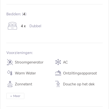
Ingebouwd:
01 / 2008
Motoren:
2 x 27hp
Bedden: (
4
)
Type brandstof:
Diesel
4 x
Dubbel
Voorzieningen:
Stroomgenerator
AC
Warm Water
Ontziltingsapparaat
Zonnetent
Douche op het dek
Luidsprekers op het dek
Cockpit Tafel
+ Meer
Tender / Dinghy
Verrekijker