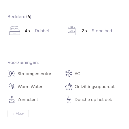
Ingebouwd:
02 / 2024
Motoren:
2 x 40hp
Bedden: (
6
)
Type brandstof:
Diesel
4 x
Dubbel
2 x
Stapelbed
Watercapaciteit:
760
L
Capaciteit brandstof:
400
L
Voorzieningen:
Stroomgenerator
AC
Warm Water
Ontziltingsapparaat
Zonnetent
Douche op het dek
Luidsprekers op het dek
Cockpit Tafel
+ Meer
Tender / Dinghy
Verrekijker