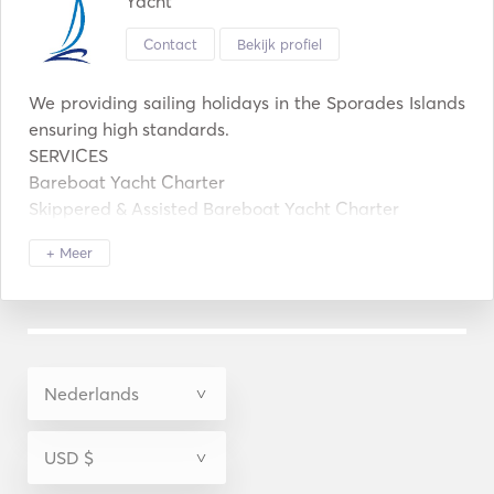
Yacht
Contact
Bekijk profiel
We providing sailing holidays in the Sporades Islands 
ensuring high standards. 

SERVICES

Bareboat Yacht Charter

Skippered & Assisted Bareboat Yacht Charter

Cabin Charter & Adventure Sailing Holidays

+ Meer
Sail And Stay Sailing Holidays

Learn To Sail Sailing Holidays