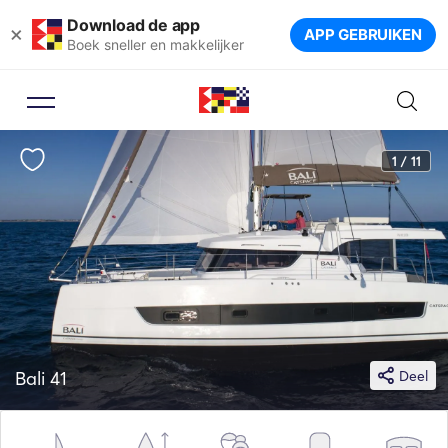
Download de app
×
APP GEBRUIKEN
Boek sneller en makkelijker
1 / 11
Bali 41
Deel