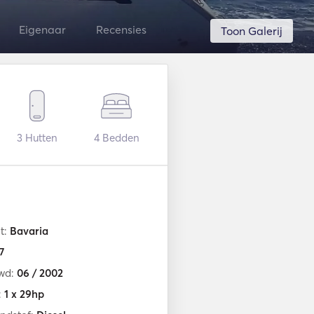
Eigenaar
Recensies
Toon Galerij
3
Hutten
4
Bedden
t:
Bavaria
7
wd:
06 / 2002
:
1 x 29hp