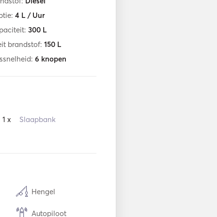
ndstof:
Diesel
tie:
4
L / Uur
aciteit:
300
L
it brandstof:
150
L
ssnelheid:
6
knopen
1 x
Slaapbank
Hengel
Autopiloot