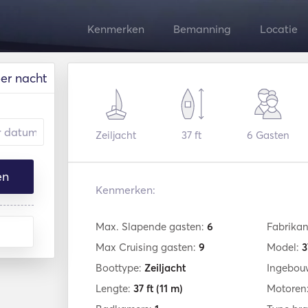
Kenmerken
Bemanning
Locatie
er nacht
Zeiljacht
37 ft
6
Gasten
en
Kenmerken:
Max. Slapende gasten:
6
Fabrikan
Max Cruising gasten:
9
Model:
3
Boottype:
Zeiljacht
Ingebou
Lengte:
37 ft
(11 m)
Motoren