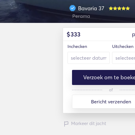
Bavaria 37
Perama
$
333
p
Inchecken
Uitchecken
Verzoek om te boek
of
Bericht verzenden
Markeer dit jacht