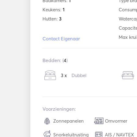
Badkamers:
1
Type bra
Keukens:
1
Consump
Hutten:
3
Watercap
Capacite
Max krui
Contact Eigenaar
Bedden: (
4
)
3 x
Dubbel
Voorzieningen:
Zonnepanelen
Omvormer
Snorkeluitrusting
AIS / NAVTEX