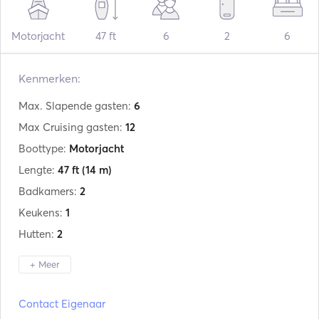
Motorjacht
47 ft
6
2
6
Kenmerken:
Max. Slapende gasten:
6
Max Cruising gasten:
12
Boottype:
Motorjacht
Lengte:
47 ft
(14 m)
Badkamers:
2
Keukens:
1
Hutten:
2
+ Meer
Fabrikant:
Sunseeker
Contact Eigenaar
Model:
Camargue