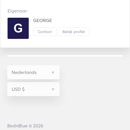
Eigenaar:
GEORGE
Contact
Bekijk profiel
BednBlue © 2026