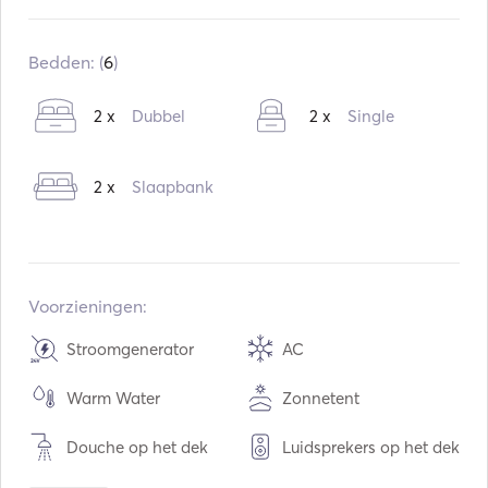
Ingebouwd:
06 / 1996
Opgeknapt in:
08 / 2019
Bedden: (
6
)
Motoren:
2 x 550hp
2 x
Dubbel
2 x
Single
Type brandstof:
Diesel
Consumptie:
180
L / Uur
2 x
Slaapbank
Watercapaciteit:
380
L
Capaciteit brandstof:
1400
L
Max kruissnelheid:
34
knopen
Voorzieningen:
Stroomgenerator
AC
Warm Water
Zonnetent
Douche op het dek
Luidsprekers op het dek