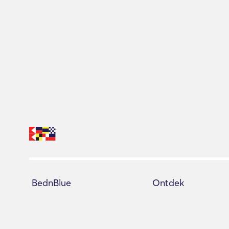
BednBlue
Ontdek
Helpcentrum
Alle jachten
Servicevoorwaarden
Boekingsadviseur