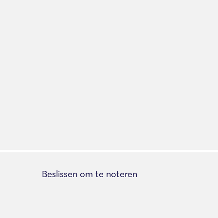
Beslissen om te noteren
Lijst toevoegen
Over de lijst