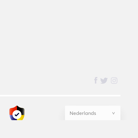
BednBlue
Guarantee