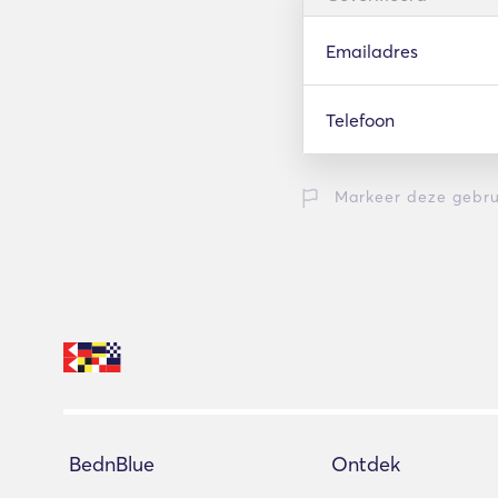
Emailadres
Telefoon
Markeer deze gebru
BednBlue
Ontdek