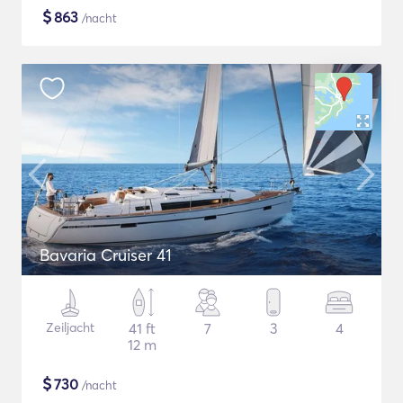
$
863
/nacht
Bavaria Cruiser 41
Zeiljacht
41 ft
7
3
4
12 m
$
730
/nacht