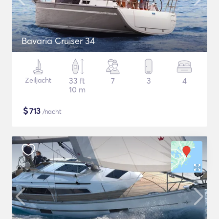
Bavaria Cruiser 34
Zeiljacht
33 ft
7
3
4
10 m
$
713
/nacht