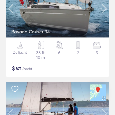
Bavaria Cruiser 34
Zeiljacht
33 ft
6
2
3
10 m
$
671
/nacht