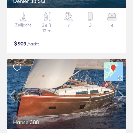
Dehler 38 SQ
Zeiljacht
38 ft
7
3
4
12 m
$
909
/nacht
Hanse 388