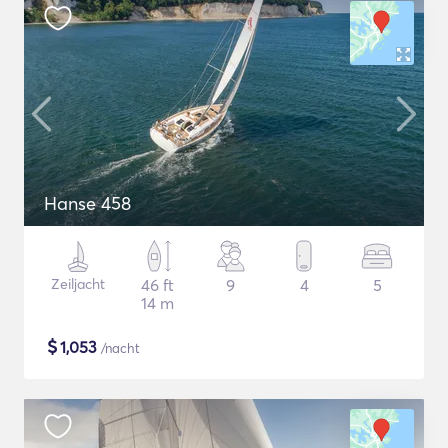
Hanse 458
Zeiljacht
46 ft
9
4
5
14 m
$
1,053
/nacht