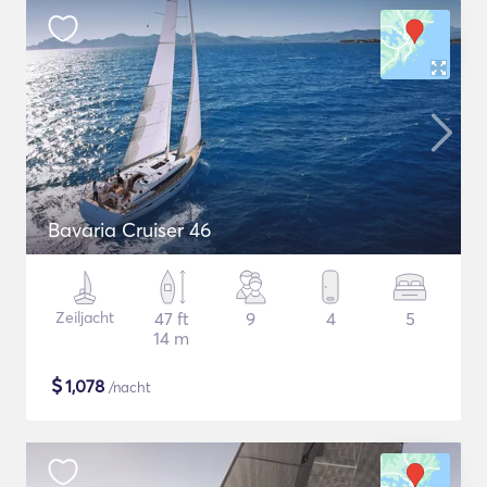
Bavaria Cruiser 46
Zeiljacht
47 ft
9
4
5
14 m
$
1,078
/nacht