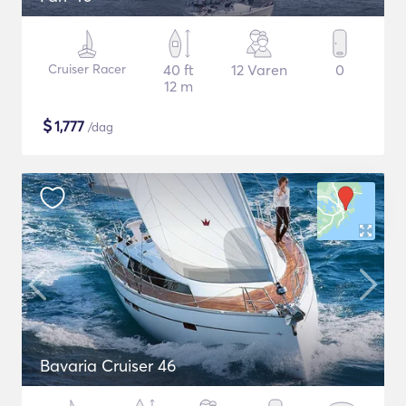
Cruiser Racer
40 ft
12 Varen
0
12 m
$
1,777
/dag
Bavaria Cruiser 46