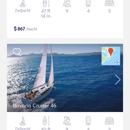
Zeiljacht
47 ft
9
4
5
14 m
$
867
/nacht
Bavaria Cruiser 46
Zeiljacht
40 ft
9
4
5