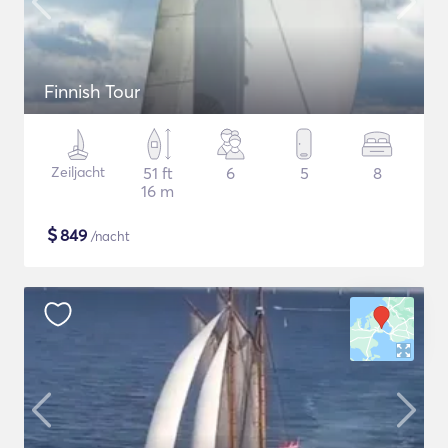
Finnish Tour
Zeiljacht
51 ft
6
5
8
16 m
$
849
/nacht