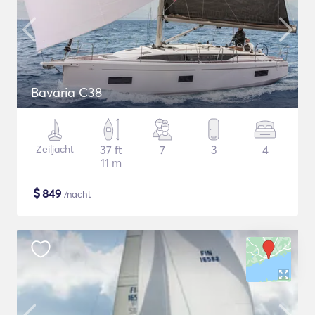
Bavaria C38
Zeiljacht
37 ft
7
3
4
11 m
$
849
/nacht