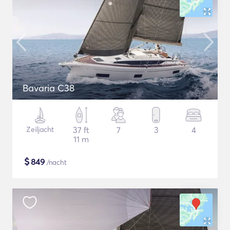
Bavaria C38
Zeiljacht
37 ft
7
3
4
11 m
$
849
/nacht