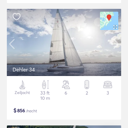
Dehler 34
Zeiljacht
33 ft
6
2
3
10 m
$
856
/nacht