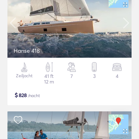
Hanse 418
Zeiljacht
41 ft
7
3
4
12 m
$
828
/nacht