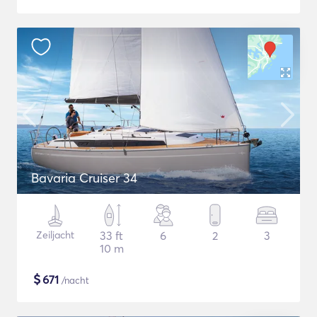
Bavaria Cruiser 34
Zeiljacht
33 ft
6
2
3
10 m
$
671
/nacht