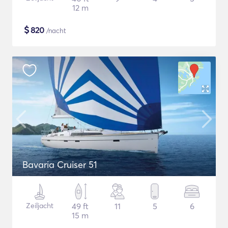
12 m
$
820
/nacht
Bavaria Cruiser 51
Zeiljacht
49 ft
11
5
6
15 m