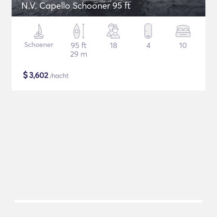
N.V. Capello Schooner 95 ft
Schoener
95 ft
18
4
10
29 m
$
3,602
/nacht