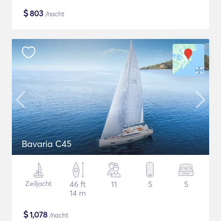
$
803
/nacht
Bavaria C45
Zeiljacht
46 ft
11
5
5
14 m
$
1,078
/nacht