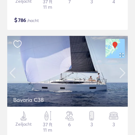
Zeiljacht
37 ft
7
3
4
11 m
$
786
/nacht
Bavaria C38
Zeiljacht
37 ft
6
3
3
11 m