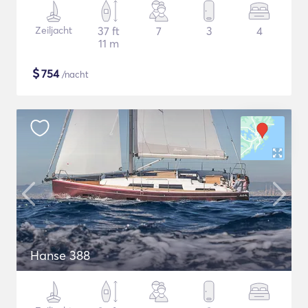
Zeiljacht
37 ft
7
3
4
11 m
$
754
/nacht
Hanse 388