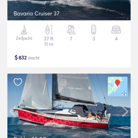
Bavaria Cruiser 37
Zeiljacht
37 ft
7
3
4
11 m
$
832
/nacht