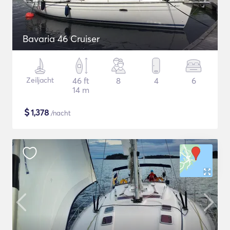
Bavaria 46 Cruiser
Zeiljacht
46 ft
8
4
6
14 m
$
1,378
/nacht