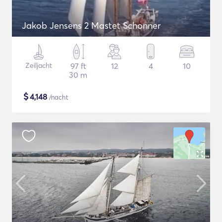
Jakob Jensens 2 Mastet Schonner
Zeiljacht
97 ft
12
4
10
30 m
$
4,148
/nacht