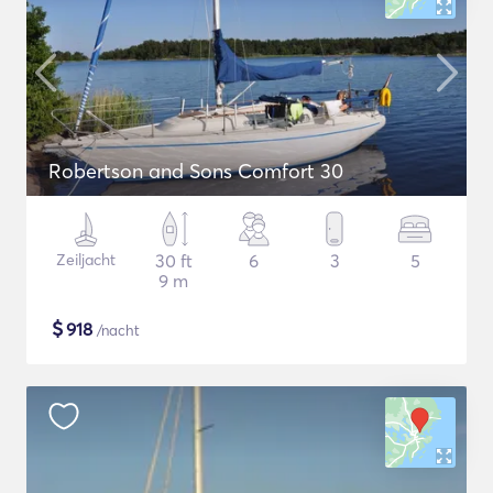
Robertson and Sons Comfort 30
Zeiljacht
30 ft
6
3
5
9 m
$
918
/nacht