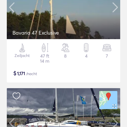
Bavaria 47 Exclusive
Zeiljacht
47 ft
8
4
7
14 m
$
1,171
/nacht