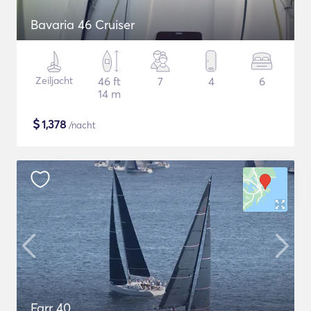
Bavaria 46 Cruiser
Zeiljacht
46 ft
7
4
6
14 m
$
1,378
/nacht
Farr 40