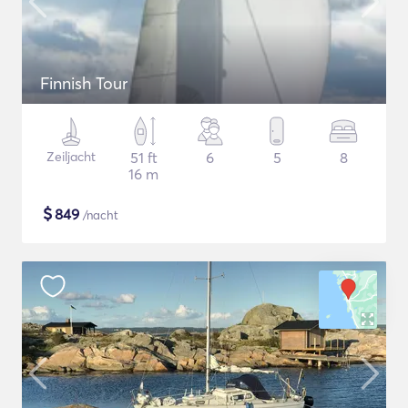
Finnish Tour
Zeiljacht
51 ft
6
5
8
16 m
$
849
/nacht