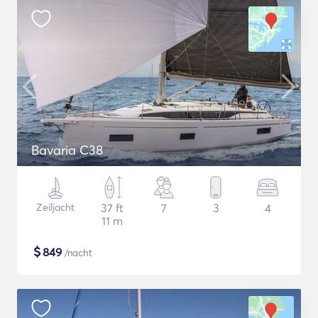
Bavaria C38
Zeiljacht
37 ft
7
3
4
11 m
$
849
/nacht