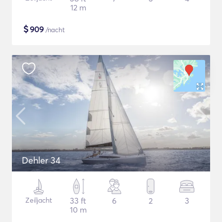
12 m
$
909
/nacht
Dehler 34
Zeiljacht
33 ft
6
2
3
10 m