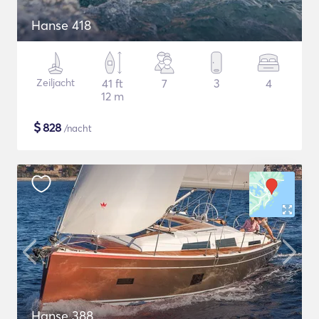
Hanse 418
Zeiljacht
41 ft
7
3
4
12 m
$
828
/nacht
Hanse 388