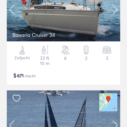
Bavaria Cruiser 34
Zeiljacht
33 ft
6
2
3
10 m
$
671
/nacht