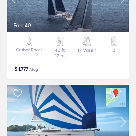
Farr 40
Cruiser Racer
40 ft
12 Varen
0
12 m
$
1,777
/dag