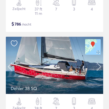
Zeiljacht
37 ft
7
3
4
11 m
$
786
/nacht
Dehler 38 SQ
Zeiljacht
38 ft
7
3
4