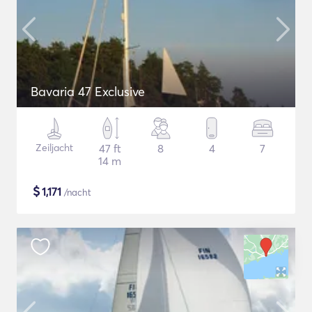
Bavaria 47 Exclusive
Zeiljacht
47 ft
8
4
7
14 m
$
1,171
/nacht