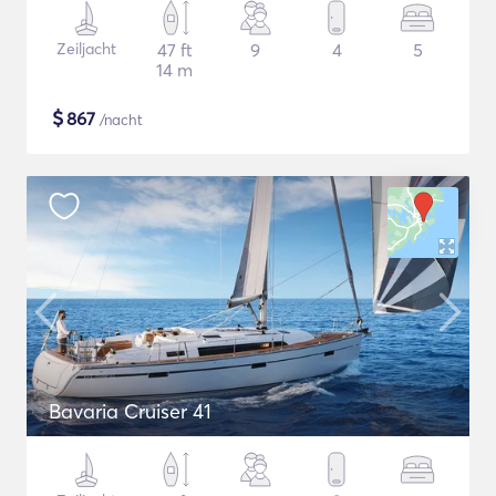
Zeiljacht
47 ft
9
4
5
14 m
$
867
/nacht
Bavaria Cruiser 41