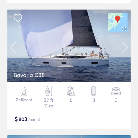
Bavaria C38
Zeiljacht
37 ft
6
3
3
11 m
$
803
/nacht