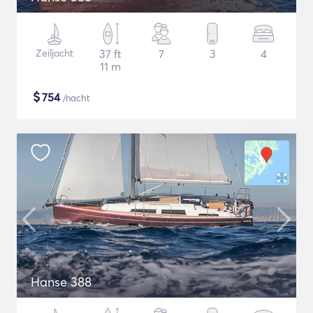
Zeiljacht
37 ft
7
3
4
11 m
$
754
/nacht
Hanse 388