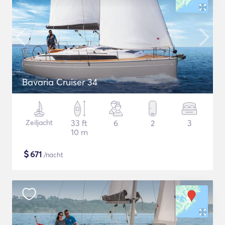
Bavaria Cruiser 34
Zeiljacht
33 ft
6
2
3
10 m
$
671
/nacht