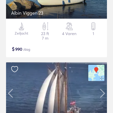
Albin Viggen 23
Zeiljacht
23 ft
4 Varen
1
7 m
$
990
/dag