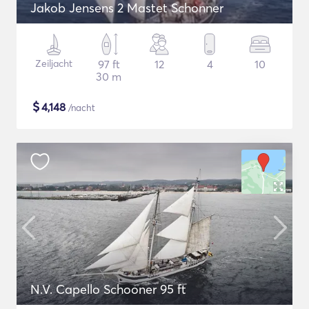
Jakob Jensens 2 Mastet Schonner
Zeiljacht
97 ft
12
4
10
30 m
$
4,148
/nacht
N.V. Capello Schooner 95 ft