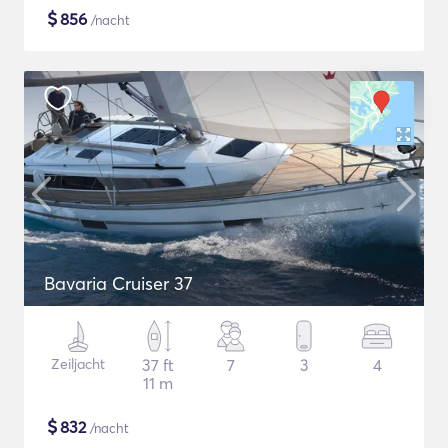
$
856
/nacht
Bavaria Cruiser 37
Zeiljacht
37 ft
7
3
4
11 m
$
832
/nacht