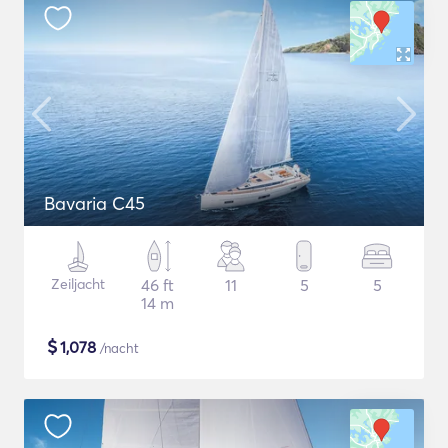
Bavaria C45
Zeiljacht
46 ft
11
5
5
14 m
$
1,078
/nacht