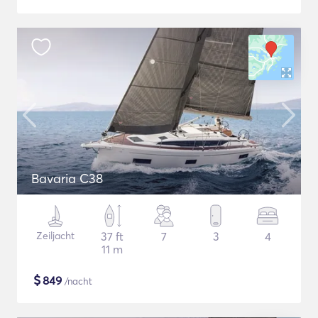
Bavaria C38
Zeiljacht
37 ft
7
3
4
11 m
$
849
/nacht