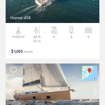
Hanse 458
Zeiljacht
46 ft
9
4
5
14 m
$
1,053
/nacht