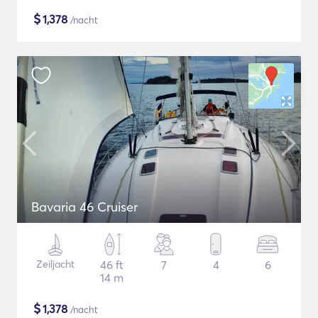
$
1,378
/nacht
Bavaria 46 Cruiser
Zeiljacht
46 ft
7
4
6
14 m
$
1,378
/nacht