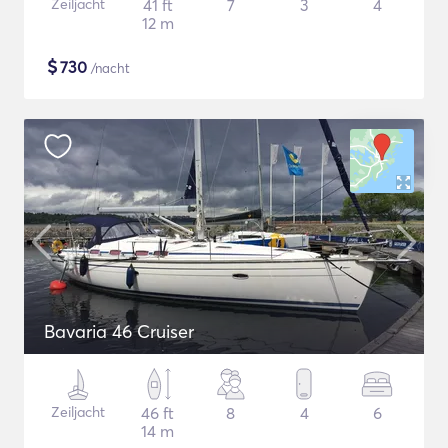
Zeiljacht
41 ft
7
3
4
12 m
$
730
/nacht
Bavaria 46 Cruiser
Zeiljacht
46 ft
8
4
6
14 m