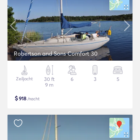
Robertson and Sons Comfort 30
Zeiljacht
30 ft
6
3
5
9 m
$
918
/nacht