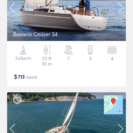
Bavaria Cruiser 34
Zeiljacht
33 ft
7
3
4
10 m
$
713
/nacht