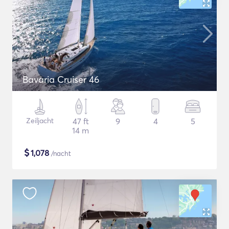
Bavaria Cruiser 46
Zeiljacht
47 ft
9
4
5
14 m
$
1,078
/nacht