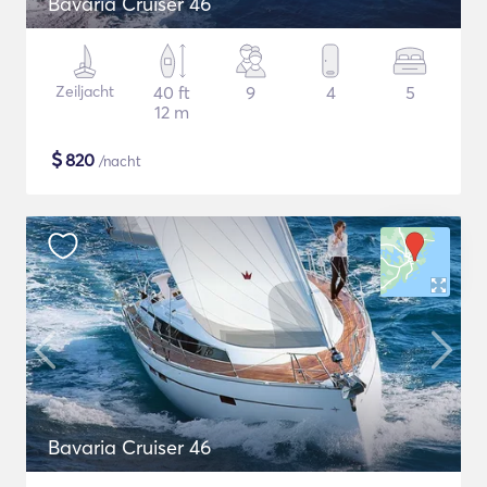
Bavaria Cruiser 46
Zeiljacht
40 ft
9
4
5
12 m
$
820
/nacht
Bavaria Cruiser 46