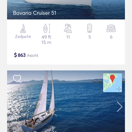
Bavaria Cruiser 51
Zeiljacht
49 ft
11
5
6
15 m
$
863
/nacht