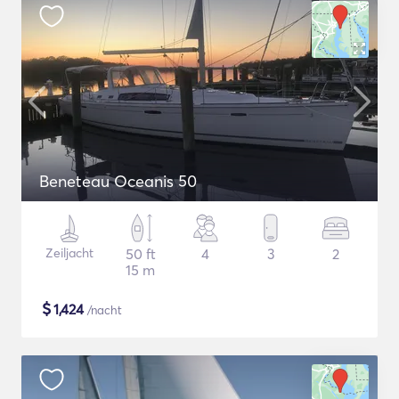
Beneteau Oceanis 50
Zeiljacht
50 ft
4
3
2
15 m
$
1,424
/nacht