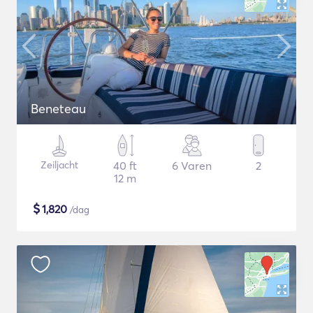
Beneteau
Zeiljacht
40 ft
6 Varen
2
12 m
$
1,820
/dag