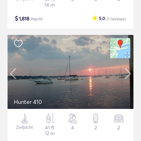
14 m
$
1,818
5.0
/nacht
(1
reviews
)
Hunter 410
Zeiljacht
41 ft
4
2
2
12 m