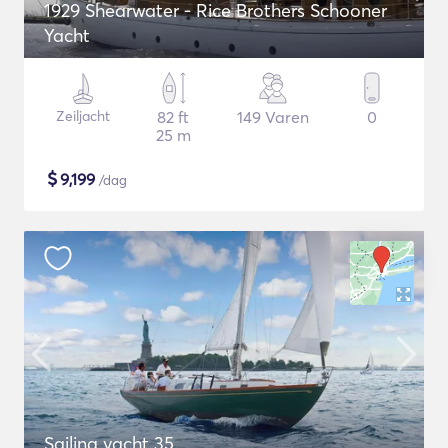
1929 Shearwater - Rice Brothers Schooner
Yacht
Zeiljacht
82 ft
149 Varen
0
25 m
$
9,199
/dag
Sailing yacht 35