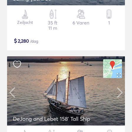
Zeiljacht
35 ft
6 Varen
1
11 m
$
2,280
/dag
DeJong and Lebet 158' Tall Ship