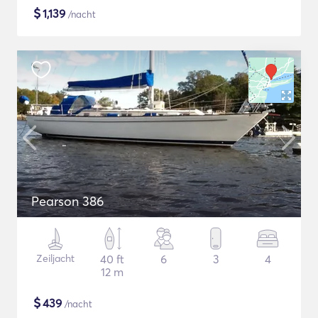
$
1,139
/nacht
Pearson 386
Zeiljacht
40 ft
6
3
4
12 m
$
439
/nacht