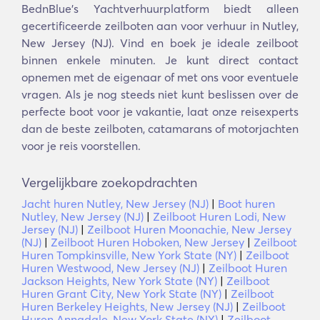
BednBlue's Yachtverhuurplatform biedt alleen
gecertificeerde zeilboten aan voor verhuur in Nutley,
New Jersey (NJ). Vind en boek je ideale zeilboot
binnen enkele minuten. Je kunt direct contact
opnemen met de eigenaar of met ons voor eventuele
vragen. Als je nog steeds niet kunt beslissen over de
perfecte boot voor je vakantie, laat onze reisexperts
dan de beste zeilboten, catamarans of motorjachten
voor je reis voorstellen.
Vergelijkbare zoekopdrachten
Jacht huren Nutley, New Jersey (NJ)
|
Boot huren
Nutley, New Jersey (NJ)
|
Zeilboot Huren Lodi, New
Jersey (NJ)
|
Zeilboot Huren Moonachie, New Jersey
(NJ)
|
Zeilboot Huren Hoboken, New Jersey
|
Zeilboot
Huren Tompkinsville, New York State (NY)
|
Zeilboot
Huren Westwood, New Jersey (NJ)
|
Zeilboot Huren
Jackson Heights, New York State (NY)
|
Zeilboot
Huren Grant City, New York State (NY)
|
Zeilboot
Huren Berkeley Heights, New Jersey (NJ)
|
Zeilboot
Huren Annadale, New York State (NY)
|
Zeilboot