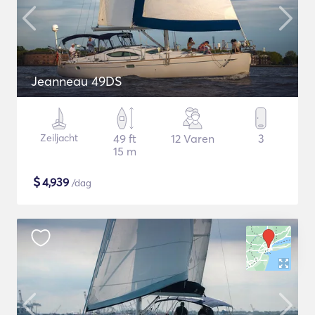
Jeanneau 49DS
Zeiljacht
49 ft
12 Varen
3
15 m
$
4,939
/dag