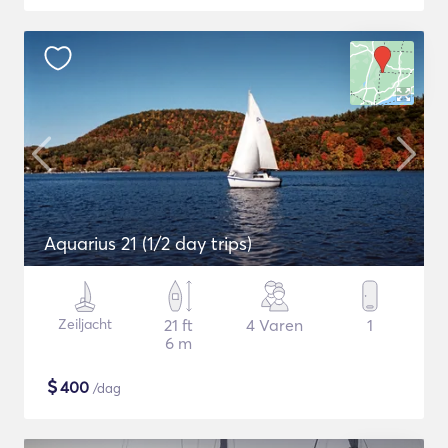
Aquarius 21 (1/2 day trips)
Zeiljacht
21 ft
4 Varen
1
6 m
$
400
/dag