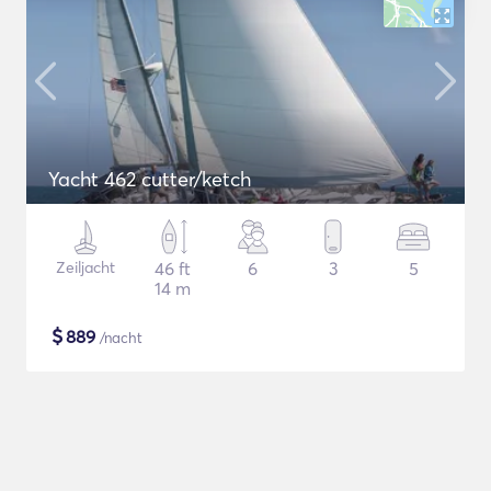
Yacht 462 cutter/ketch
Zeiljacht
46 ft
6
3
5
14 m
$
889
/nacht