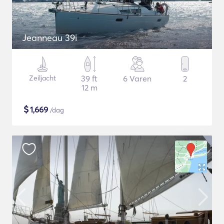
Jeanneau 39i
Zeiljacht
39 ft
6 Varen
2
12 m
$
1,669
/dag