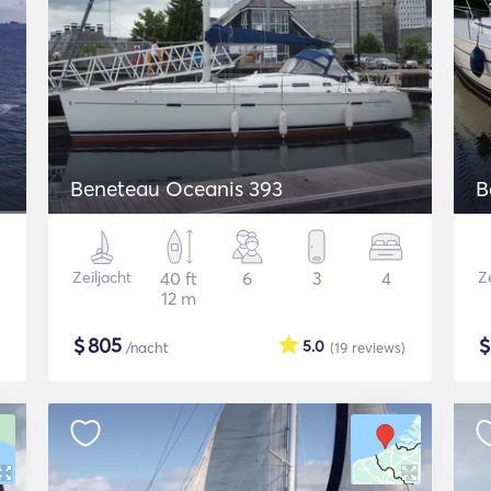
Beneteau Oceanis 393
B
Zeiljacht
40 ft
6
3
4
Ze
12 m
$
805
5.0
/nacht
(19
reviews
)