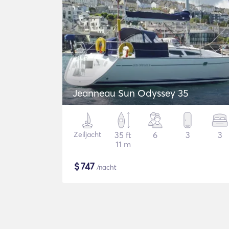
Jeanneau Sun Odyssey 35
Zeiljacht
35 ft
6
3
3
11 m
$
747
/nacht