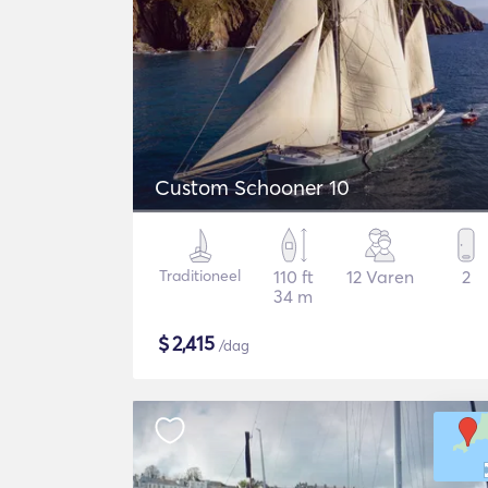
Custom Schooner 10
Traditioneel
110 ft
12 Varen
2
34 m
$
2,415
/dag