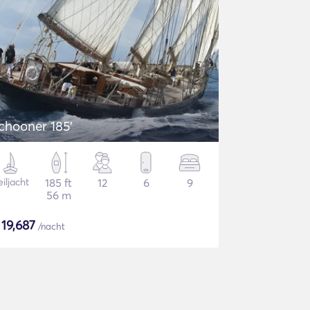
chooner 185'
iljacht
185 ft
12
6
9
56 m
$
19,687
/nacht