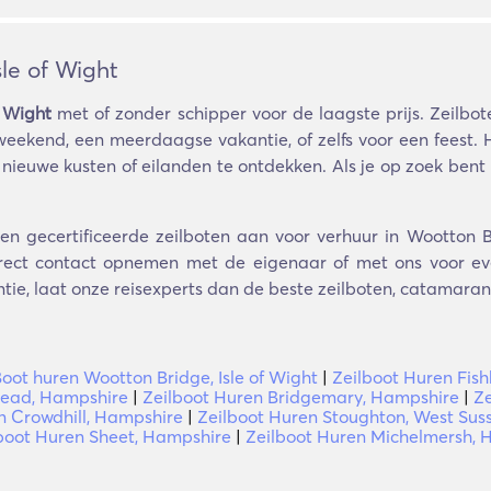
le of Wight
f Wight
met of zonder schipper voor de laagste prijs. Zeilbo
weekend, een meerdaagse vakantie, of zelfs voor een feest. 
ieuwe kusten of eilanden te ontdekken. Als je op zoek bent n
en gecertificeerde zeilboten aan voor verhuur in Wootton Br
irect contact opnemen met de eigenaar of met ons voor eve
ntie, laat onze reisexperts dan de beste zeilboten, catamarans
oot huren Wootton Bridge, Isle of Wight
|
Zeilboot Huren Fish
 Head, Hampshire
|
Zeilboot Huren Bridgemary, Hampshire
|
Ze
n Crowdhill, Hampshire
|
Zeilboot Huren Stoughton, West Sus
boot Huren Sheet, Hampshire
|
Zeilboot Huren Michelmersh, 