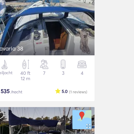
avaria 38
iljacht
40 ft
7
3
4
12 m
$
535
5.0
/nacht
(1
reviews
)