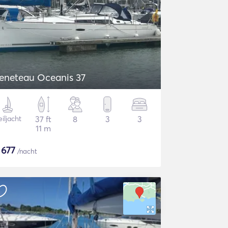
eneteau Oceanis 37
iljacht
37 ft
8
3
3
11 m
$
677
/nacht