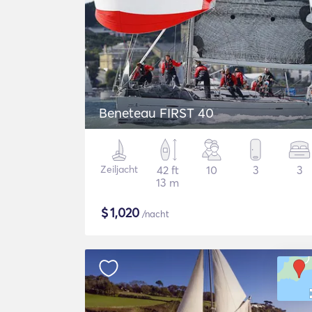
Beneteau FIRST 40
Zeiljacht
42 ft
10
3
3
13 m
$
1,020
/nacht