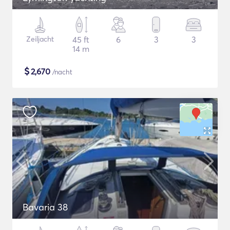
Zeiljacht
45 ft
6
3
3
14 m
$
2,670
/nacht
Bavaria 38