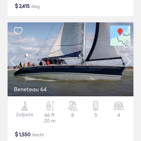
$
2,415
/dag
Beneteau 64
Zeiljacht
66 ft
8
5
4
20 m
$
1,550
/nacht