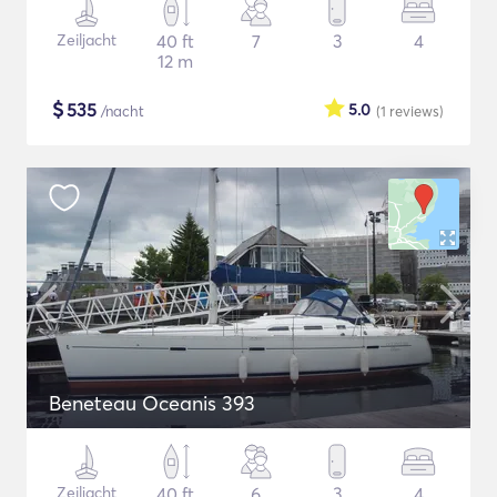
Zeiljacht
40 ft
7
3
4
12 m
$
535
5.0
/nacht
(1
reviews
)
Beneteau Oceanis 393
Zeiljacht
40 ft
6
3
4