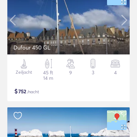
Dufour 450 GL
Zeiljacht
45 ft
9
3
4
14 m
$
752
/nacht