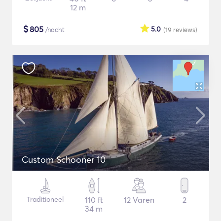
12 m
$
805
5.0
/nacht
(19
reviews
)
Custom Schooner 10
Traditioneel
110 ft
12 Varen
2
34 m