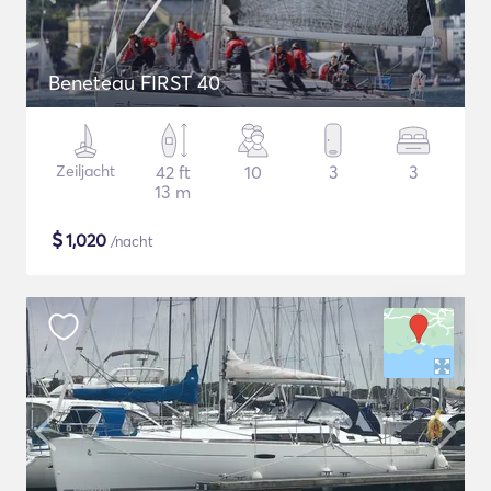
Beneteau FIRST 40
Zeiljacht
42 ft
10
3
3
13 m
$
1,020
/nacht