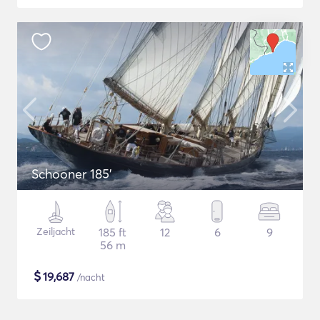
Schooner 185'
Zeiljacht
185 ft
12
6
9
56 m
$
19,687
/nacht