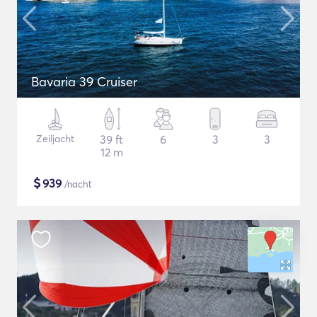
Bavaria 39 Cruiser
Zeiljacht
39 ft
6
3
3
12 m
$
939
/nacht