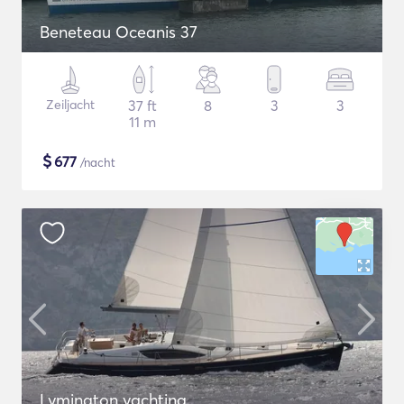
Beneteau Oceanis 37
Zeiljacht
37 ft
8
3
3
11 m
$
677
/nacht
Lymington yachting