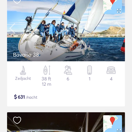
Bavaria 38
Zeiljacht
38 ft
6
1
4
12 m
$
631
/nacht