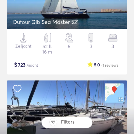
Dufour Gib Sea Máster 52’
Zeiljacht
52 ft
6
3
3
16 m
$
723
5.0
/nacht
(1
reviews
)
Filters