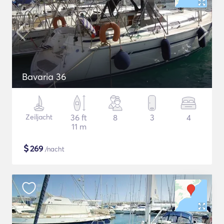
Bavaria 36
Zeiljacht
36 ft
8
3
4
11 m
$
269
/nacht