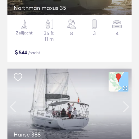
Northman maxus 35
Zeiljacht
35 ft
8
3
4
11 m
$
544
/nacht
Hanse 388