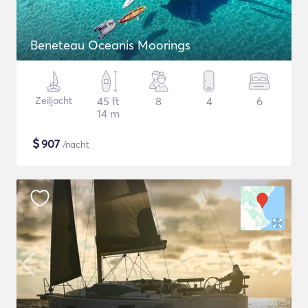
Beneteau Oceanis Moorings
Zeiljacht
45 ft
8
4
6
14 m
$
907
/nacht