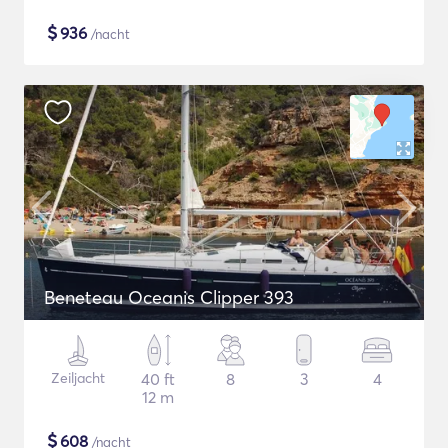
$
936
/nacht
Beneteau Oceanis Clipper 393
Zeiljacht
40 ft
8
3
4
12 m
$
608
/nacht