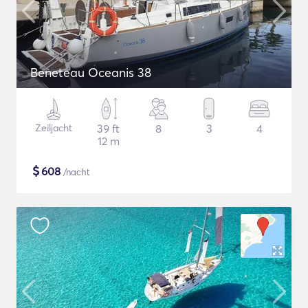
Beneteau Oceanis 38
Zeiljacht
39 ft
8
3
4
12 m
$
608
/nacht