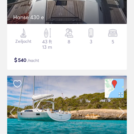
Hanse 430 e
Zeiljacht
43 ft
8
3
5
13 m
$
540
/nacht