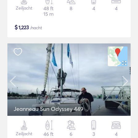
Zeiljacht
48 ft
8
4
4
15 m
$
1,223
/nacht
Jeanneau Sun Odyssey 449
Zeiljacht
46 ft
6
3
4