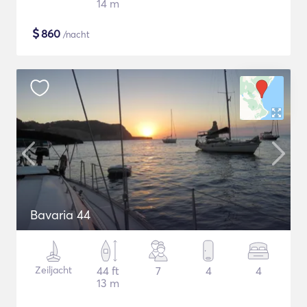
14 m
$
860
/nacht
Bavaria 44
Zeiljacht
44 ft
7
4
4
13 m