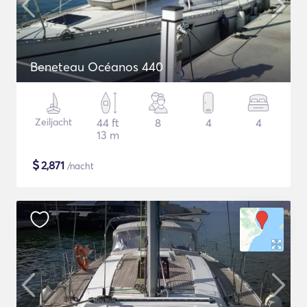
Beneteau Océanos 440
Zeiljacht
44 ft
8
4
4
13 m
$
2,871
/nacht