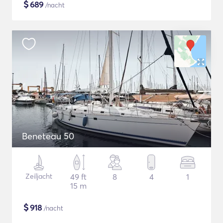
$
689
/nacht
Beneteau 50
Zeiljacht
49 ft
8
4
1
15 m
$
918
/nacht