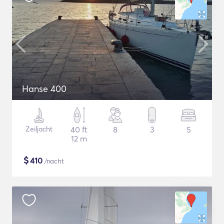
Hanse 400
Zeiljacht
40 ft
8
3
5
12 m
$
410
/nacht