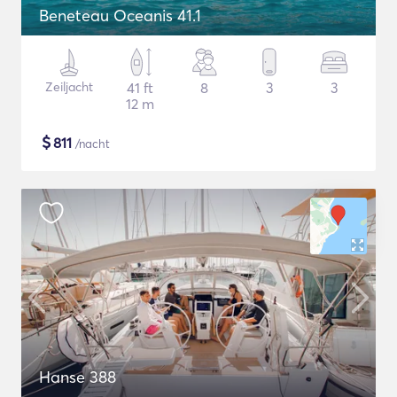
Beneteau Oceanis 41.1
Zeiljacht
41 ft
8
3
3
12 m
$
811
/nacht
Hanse 388