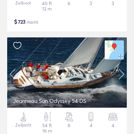
Zeilboot
40 ft
6
3
3
12 m
$
723
/nacht
Jeanneau Sun Odyssey 54 DS
Zeiljacht
54 ft
8
4
4
16 m