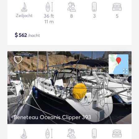
Zeiljacht
36 ft
8
3
5
11 m
$
562
/nacht
Beneteau Oceanis Clipper 393