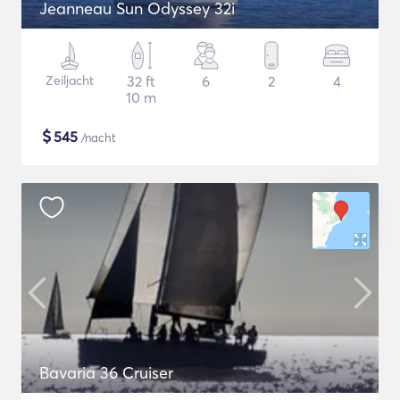
Jeanneau Sun Odyssey 32i
Zeiljacht
32 ft
6
2
4
10 m
$
545
/nacht
Bavaria 36 Cruiser