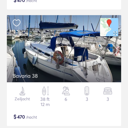
$
470
/nacht
Bavaria 38
Zeiljacht
38 ft
6
3
3
12 m
$
470
/nacht