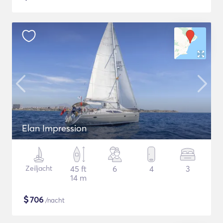
Elan Impression
Zeiljacht
45 ft
6
4
3
14 m
$
706
/nacht