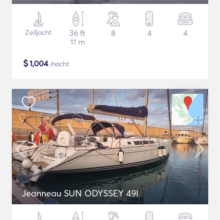
Zeiljacht
36 ft
8
4
4
11 m
$
1,004
/nacht
Jeanneau SUN ODYSSEY 49I