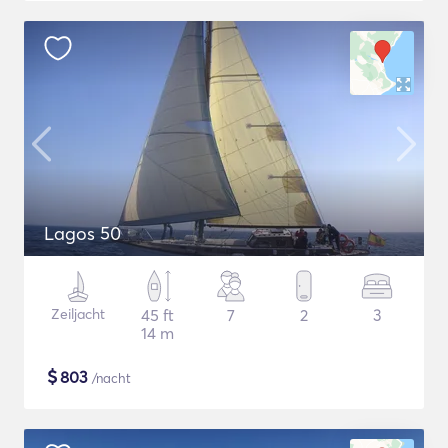
Lagos 50
Zeiljacht
45 ft
7
2
3
14 m
$
803
/nacht