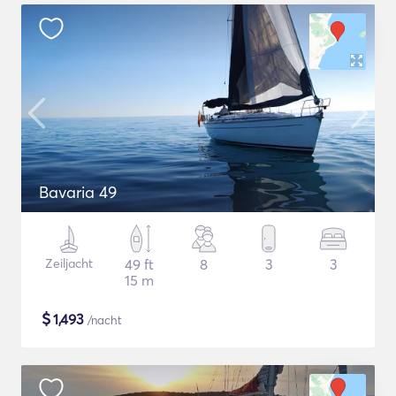
Bavaria 49
Zeiljacht
49 ft
8
3
3
15 m
$
1,493
/nacht