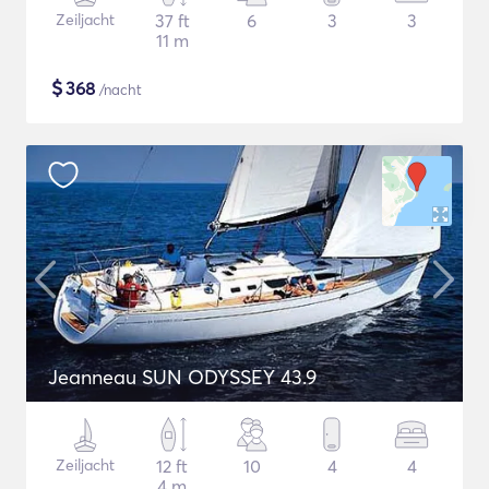
Zeiljacht
37 ft
6
3
3
11 m
$
368
/nacht
Jeanneau SUN ODYSSEY 43.9
Zeiljacht
12 ft
10
4
4
4 m