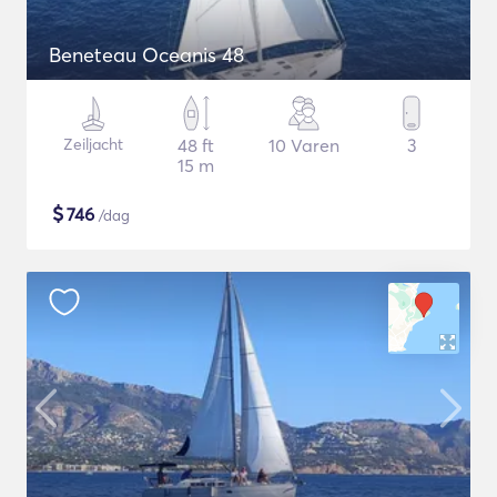
Beneteau Oceanis 48
Zeiljacht
48 ft
10 Varen
3
15 m
$
746
/dag