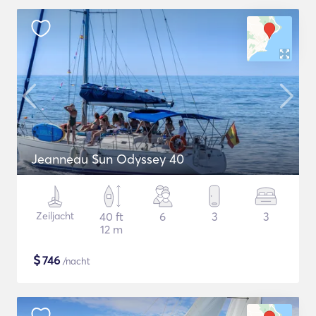
Jeanneau Sun Odyssey 40
Zeiljacht
40 ft
6
3
3
12 m
$
746
/nacht