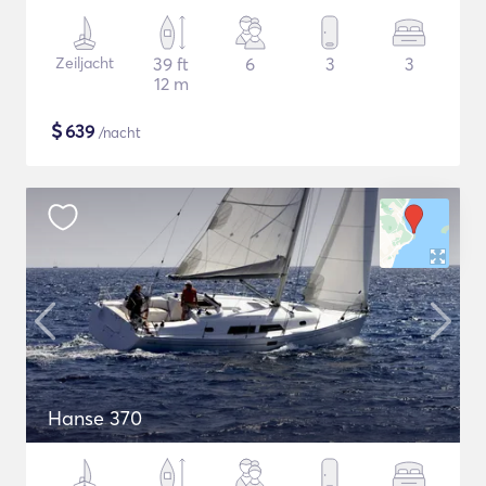
Zeiljacht
39 ft
6
3
3
12 m
$
639
/nacht
Hanse 370