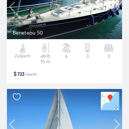
Beneteau 50
Zeiljacht
49 ft
6
3
3
15 m
$
723
/nacht