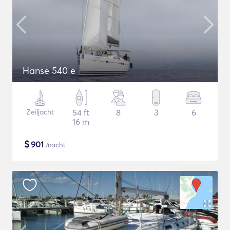
Hanse 540 e
Zeiljacht
54 ft
8
3
6
16 m
$
901
/nacht