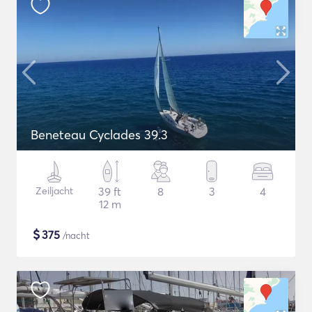
Beneteau Cyclades 39.3
Zeiljacht
39 ft
8
3
4
12 m
$
375
/nacht