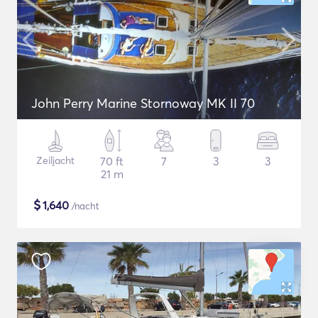
John Perry Marine Stornoway MK II 70
Zeiljacht
70 ft
7
3
3
21 m
$
1,640
/nacht