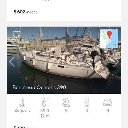
$
602
/nacht
Beneteau Oceanis 390
Zeiljacht
39 ft
6
3
3
12 m