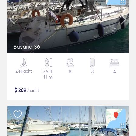
Bavaria 36
Zeiljacht
36 ft
8
3
4
11 m
$
269
/nacht