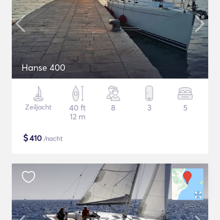
Hanse 400
Zeiljacht
40 ft
8
3
5
12 m
$
410
/nacht