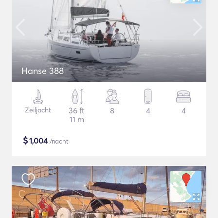
Hanse 388
Zeiljacht
36 ft
8
4
4
11 m
$
1,004
/nacht