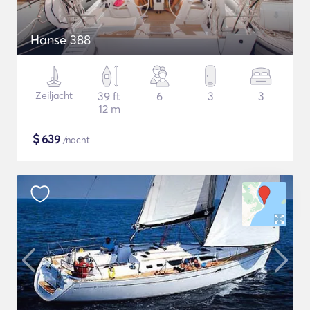
Hanse 388
Zeiljacht
39 ft
6
3
3
12 m
$
639
/nacht