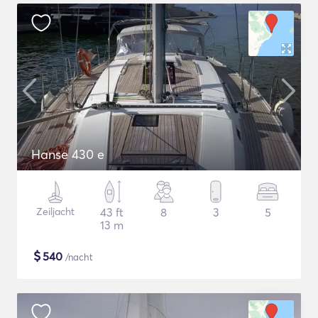
Hanse 430 e
Zeiljacht
43 ft
8
3
5
13 m
$
540
/nacht