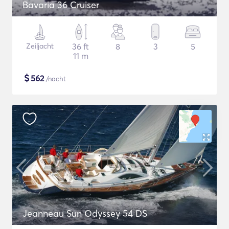
Bavaria 36 Cruiser
Zeiljacht
36 ft
8
3
5
11 m
$
562
/nacht
Jeanneau Sun Odyssey 54 DS