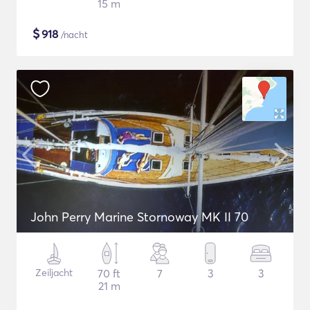
15 m
$
918
/nacht
John Perry Marine Stornoway MK II 70
Zeiljacht
70 ft
7
3
3
21 m