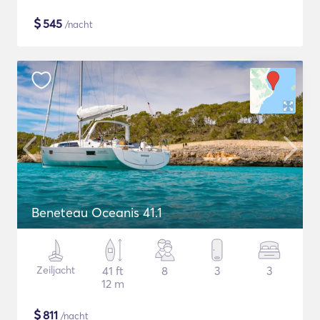
$
545
/nacht
Beneteau Oceanis 41.1
Zeiljacht
41 ft
8
3
3
12 m
$
811
/nacht