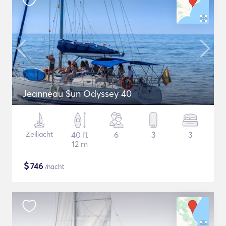
Jeanneau Sun Odyssey 40
Zeiljacht
40 ft
6
3
3
12 m
$
746
/nacht