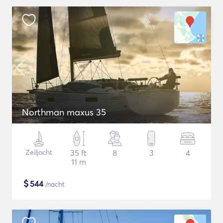
Northman maxus 35
Zeiljacht
35 ft
8
3
4
11 m
$
544
/nacht