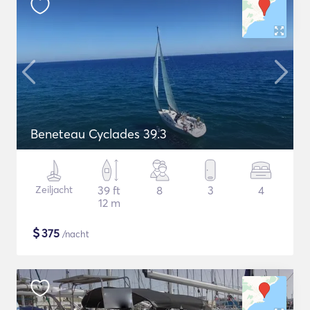
Beneteau Cyclades 39.3
Zeiljacht
39 ft
8
3
4
12 m
$
375
/nacht