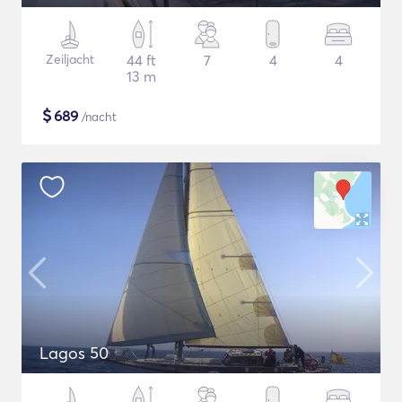
Zeiljacht
44 ft
7
4
4
13 m
$
689
/nacht
Lagos 50