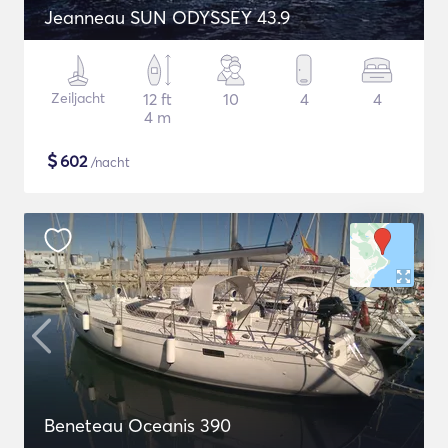
Jeanneau SUN ODYSSEY 43.9
Zeiljacht
12 ft
10
4
4
4 m
$
602
/nacht
Beneteau Oceanis 390