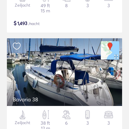
Zeiljacht
49 ft
8
3
3
15 m
$
1,493
/nacht
Bavaria 38
Zeiljacht
38 ft
6
3
3
12 m