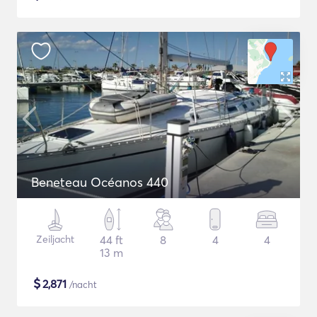
Beneteau Océanos 440
Zeiljacht
44 ft
8
4
4
13 m
$
2,871
/nacht