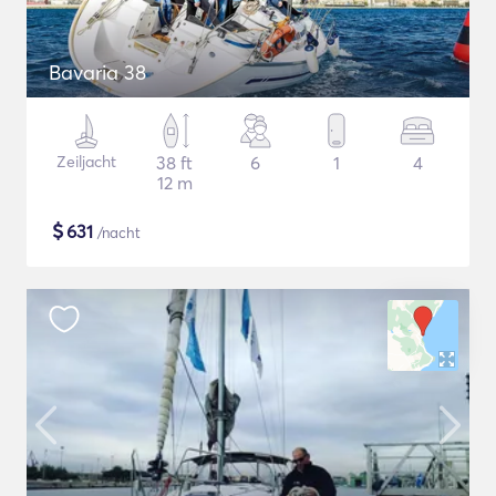
Bavaria 38
Zeiljacht
38 ft
6
1
4
12 m
$
631
/nacht