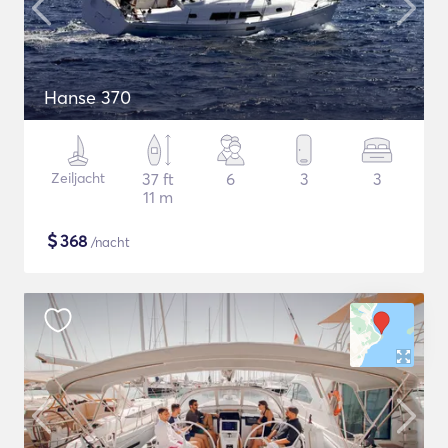
Hanse 370
Zeiljacht
37 ft
6
3
3
11 m
$
368
/nacht