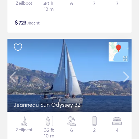
Zeilboot
40 ft
6
3
3
12 m
$
723
/nacht
Jeanneau Sun Odyssey 32i
Zeiljacht
32 ft
6
2
4
10 m