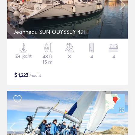
Jeanneau SUN ODYSSEY 49I
Zeiljacht
48 ft
8
4
4
15 m
$
1,223
/nacht