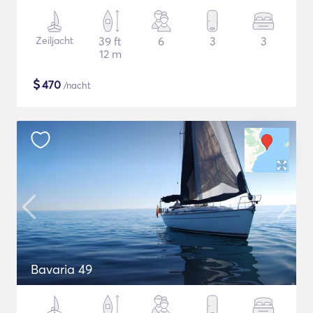
Zeiljacht
39 ft
6
3
3
12 m
$
470
/nacht
Bavaria 49