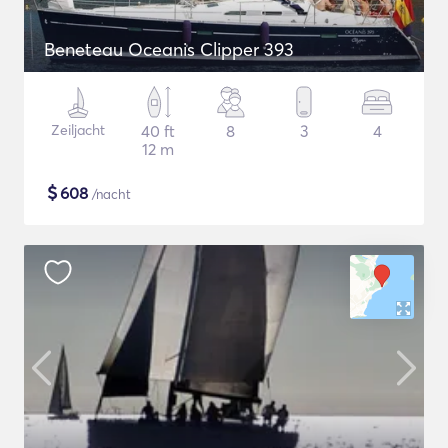
Beneteau Oceanis Clipper 393
Zeiljacht
40 ft
8
3
4
12 m
$
608
/nacht