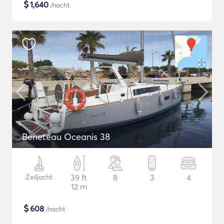
$
1,640
/nacht
Beneteau Oceanis 38
Zeiljacht
39 ft
8
3
4
12 m
$
608
/nacht