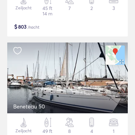
Zeiljacht
45 ft
7
2
3
14 m
$
803
/nacht
Beneteau 50
Zeiljacht
49 ft
8
4
1