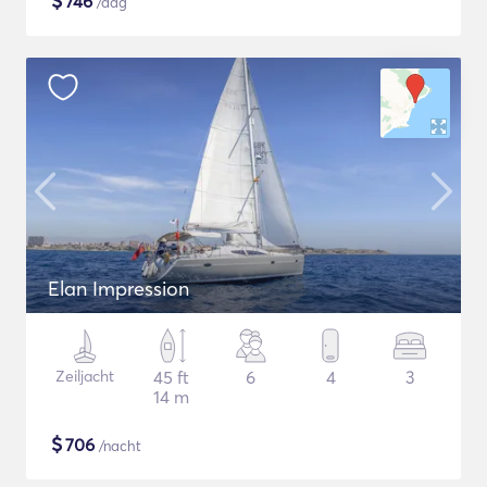
$
746
/dag
Elan Impression
Zeiljacht
45 ft
6
4
3
14 m
$
706
/nacht