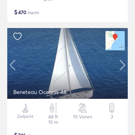
$
470
/nacht
Beneteau Oceanis 48
Zeiljacht
48 ft
10 Varen
3
15 m