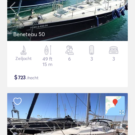
Beneteau 50
Zeiljacht
49 ft
6
3
3
15 m
$
723
/nacht