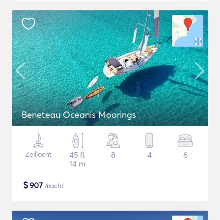
Beneteau Oceanis Moorings
Zeiljacht
45 ft
8
4
6
14 m
$
907
/nacht