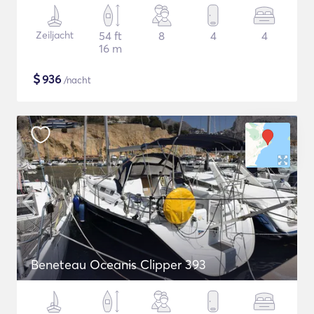
Zeiljacht
54 ft
8
4
4
16 m
$
936
/nacht
Beneteau Oceanis Clipper 393