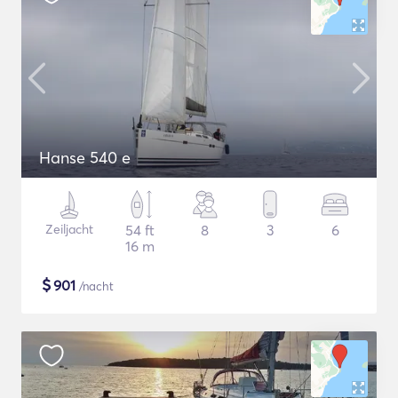
Hanse 540 e
Zeiljacht
54 ft
8
3
6
16 m
$
901
/nacht