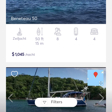
Beneteau 50
Zeiljacht
50 ft
8
4
4
15 m
$
1,045
/nacht
Filters