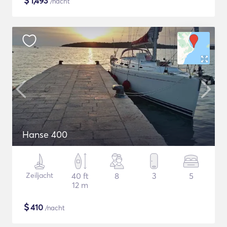
$
1,493
/nacht
Hanse 400
Zeiljacht
40 ft
8
3
5
12 m
$
410
/nacht