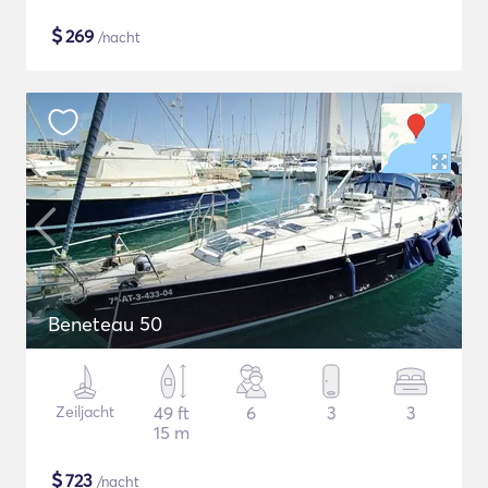
$
269
/nacht
Beneteau 50
Zeiljacht
49 ft
6
3
3
15 m
$
723
/nacht