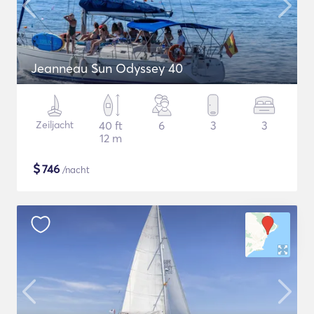
Jeanneau Sun Odyssey 40
Zeiljacht
40 ft
6
3
3
12 m
$
746
/nacht