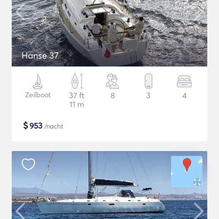
Hanse 37
Zeilboot
37 ft
8
3
4
11 m
$
953
/nacht