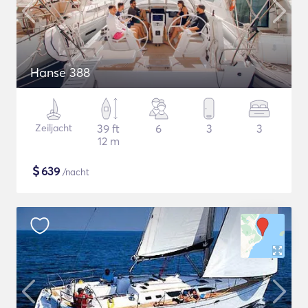
Hanse 388
Zeiljacht
39 ft
6
3
3
12 m
$
639
/nacht