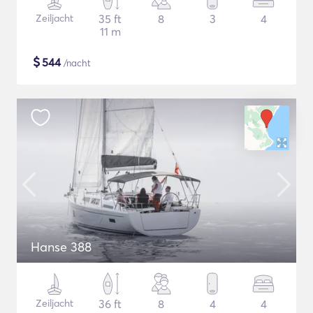
Zeiljacht
35 ft
8
3
4
11 m
$
544
/nacht
Hanse 388
Zeiljacht
36 ft
8
4
4