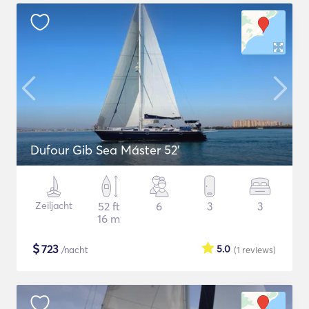
Dufour Gib Sea Máster 52’
Zeiljacht
52 ft
6
3
3
16 m
$
723
5.0
/nacht
(1
reviews
)