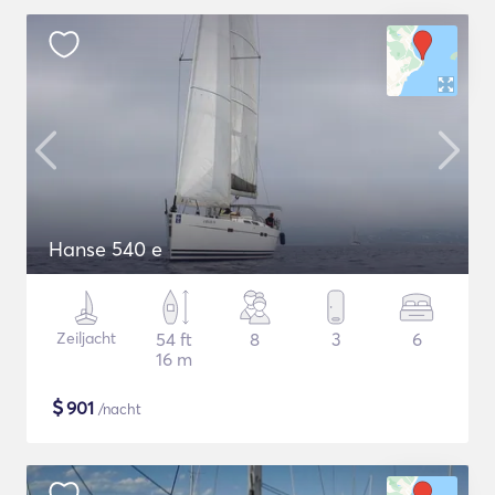
Hanse 540 e
Zeiljacht
54 ft
8
3
6
16 m
$
901
/nacht