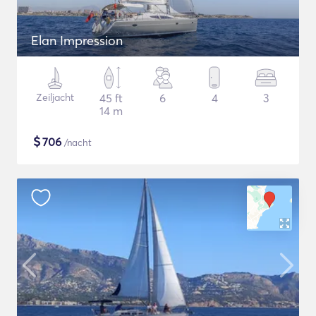
Elan Impression
Zeiljacht
45 ft
6
4
3
14 m
$
706
/nacht