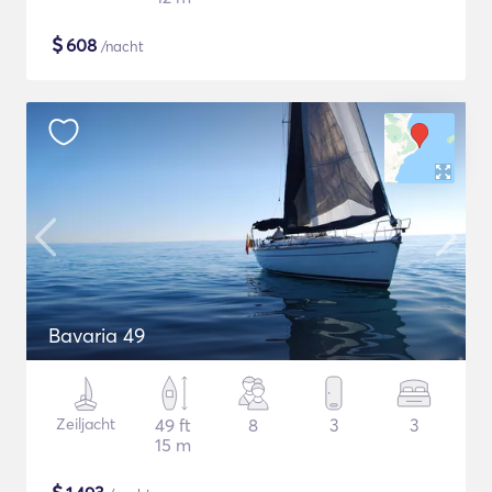
$
608
/nacht
Bavaria 49
Zeiljacht
49 ft
8
3
3
15 m