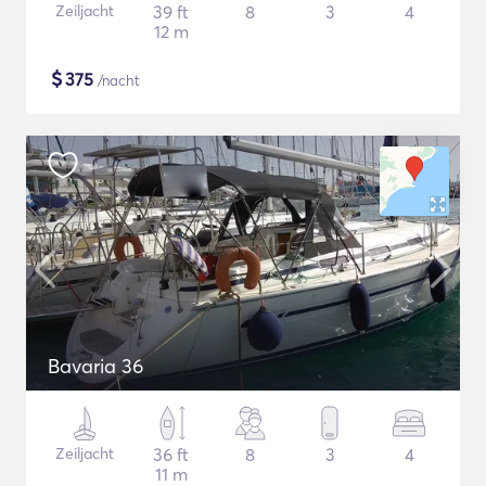
Zeiljacht
39 ft
8
3
4
12 m
$
375
/nacht
Bavaria 36
Zeiljacht
36 ft
8
3
4
11 m