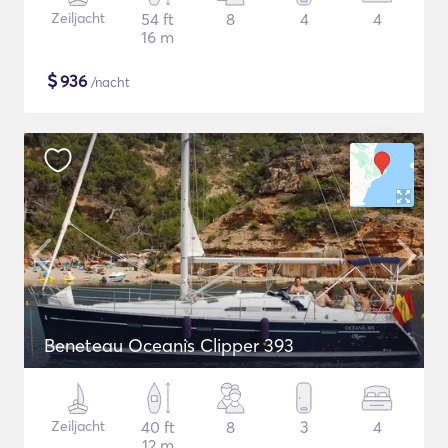
Zeiljacht
54 ft
8
4
4
16 m
$
936
/nacht
Beneteau Oceanis Clipper 393
Zeiljacht
40 ft
8
3
4
12 m