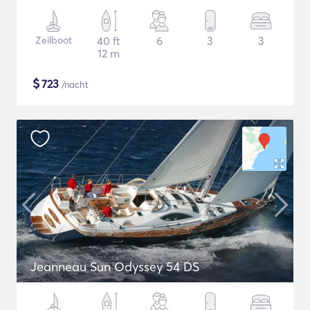
Zeilboot
40 ft
6
3
3
12 m
$
723
/nacht
Jeanneau Sun Odyssey 54 DS