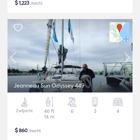
$
1,223
/nacht
Jeanneau Sun Odyssey 449
Zeiljacht
46 ft
6
3
4
14 m
$
860
/nacht