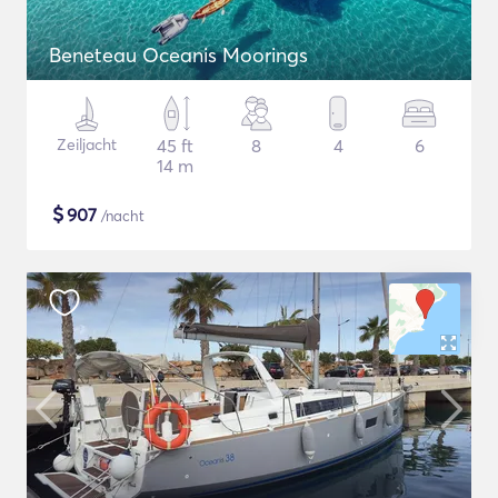
Beneteau Oceanis Moorings
Zeiljacht
45 ft
8
4
6
14 m
$
907
/nacht