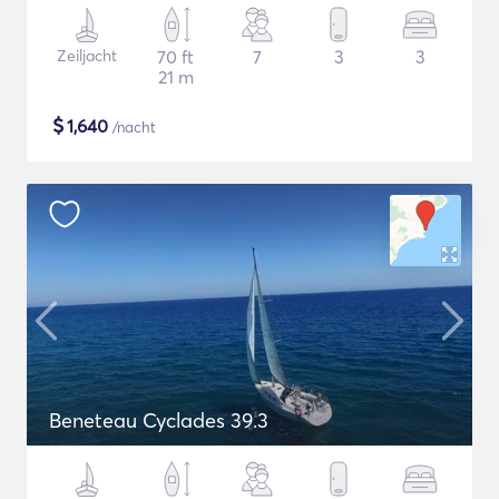
Zeiljacht
70 ft
7
3
3
21 m
$
1,640
/nacht
Beneteau Cyclades 39.3