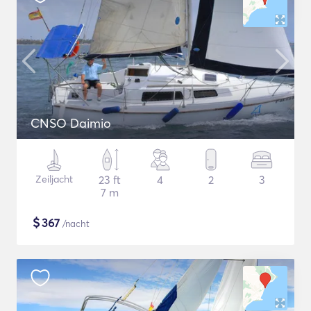
CNSO Daimio
Zeiljacht
23 ft
4
2
3
7 m
$
367
/nacht