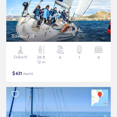
Bavaria 38
Zeiljacht
38 ft
6
1
4
12 m
$
631
/nacht