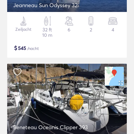
Jeanneau Sun Odyssey 32i
Zeiljacht
32 ft
6
2
4
10 m
$
545
/nacht
Beneteau Oceanis Clipper 393