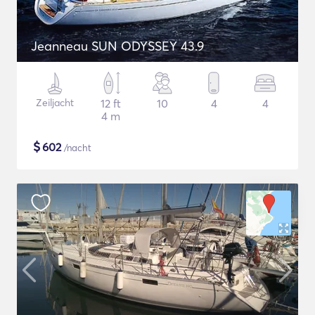
Jeanneau SUN ODYSSEY 43.9
Zeiljacht
12 ft
10
4
4
4 m
$
602
/nacht