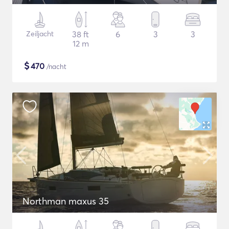
Zeiljacht
38 ft
6
3
3
12 m
$
470
/nacht
Northman maxus 35