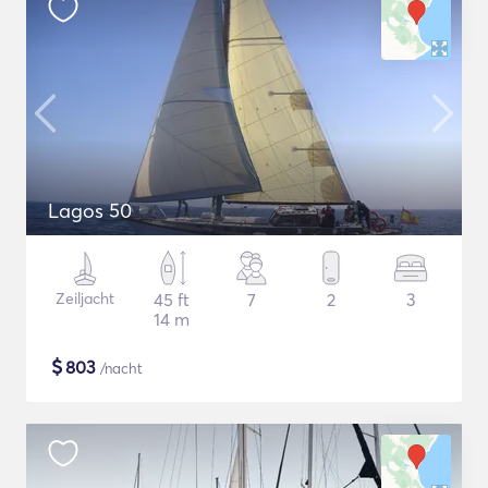
Lagos 50
Zeiljacht
45 ft
7
2
3
14 m
$
803
/nacht