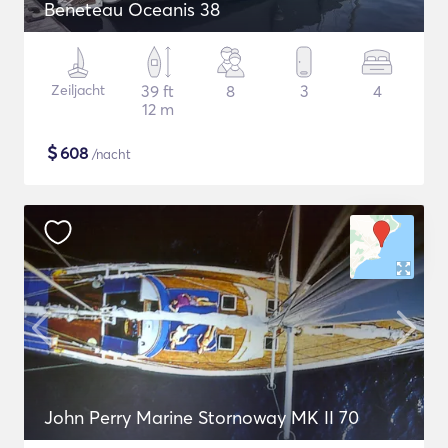
Beneteau Oceanis 38
Zeiljacht
39 ft
8
3
4
12 m
$
608
/nacht
John Perry Marine Stornoway MK II 70