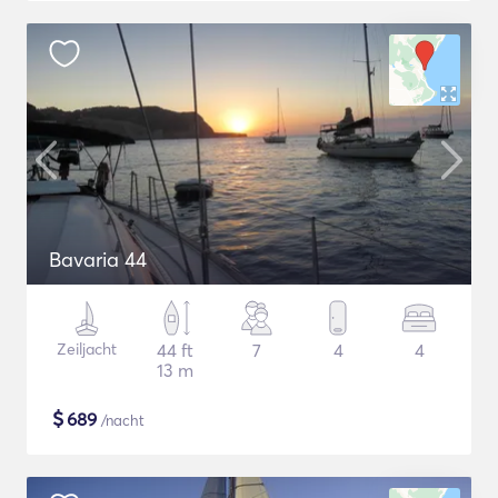
Bavaria 44
Zeiljacht
44 ft
7
4
4
13 m
$
689
/nacht