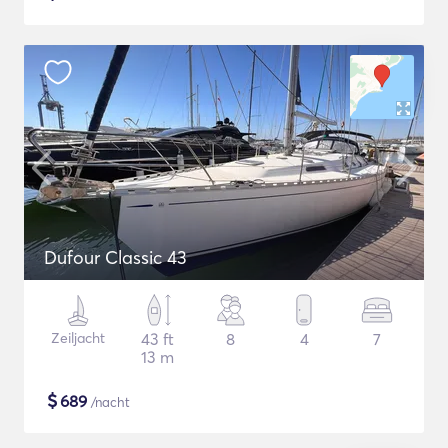
Dufour Classic 43
Zeiljacht
43 ft
8
4
7
13 m
$
689
/nacht