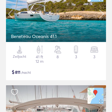
Beneteau Oceanis 41.1
Zeiljacht
41 ft
8
3
3
12 m
$
811
/nacht