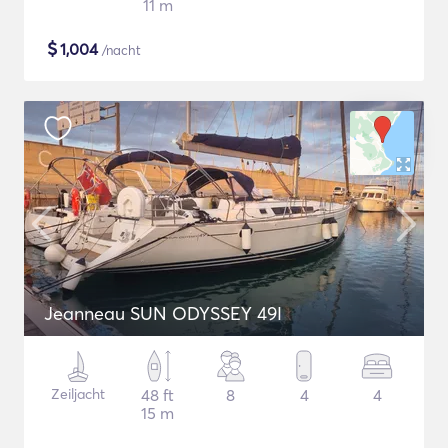
11 m
$
1,004
/nacht
Jeanneau SUN ODYSSEY 49I
Zeiljacht
48 ft
8
4
4
15 m