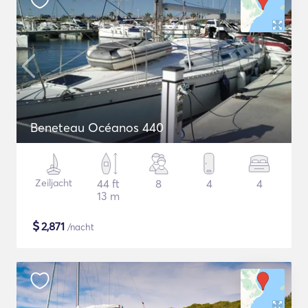
Beneteau Océanos 440
Zeiljacht
44 ft
8
4
4
13 m
$
2,871
/nacht