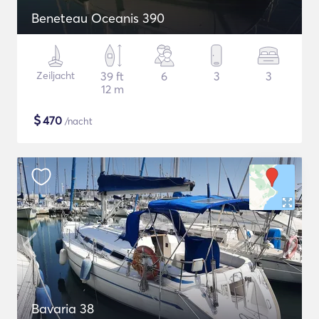
Beneteau Oceanis 390
Zeiljacht
39 ft
6
3
3
12 m
$
470
/nacht
Bavaria 38