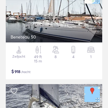
Beneteau 50
Zeiljacht
49 ft
8
4
1
15 m
$
918
/nacht