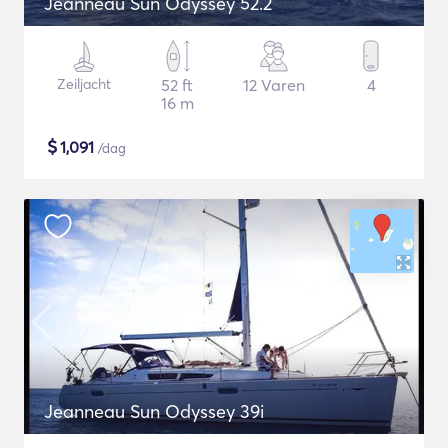
Jeanneau Sun Odyssey 52.2
Zeiljacht
52 ft
12 Varen
4
16 m
$
1,091
/dag
Jeanneau Sun Odyssey 39i