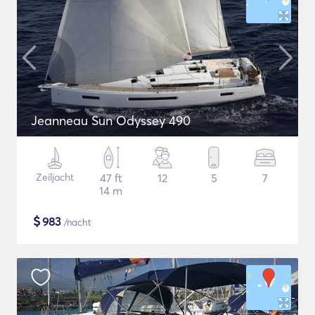
Jeanneau Sun Odyssey 490
Zeiljacht
47 ft
12
5
7
14 m
$
983
/nacht