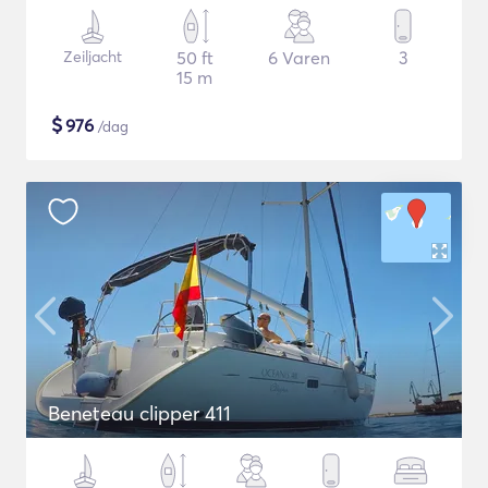
Zeiljacht
50 ft
6 Varen
3
15 m
$
976
/dag
Beneteau clipper 411