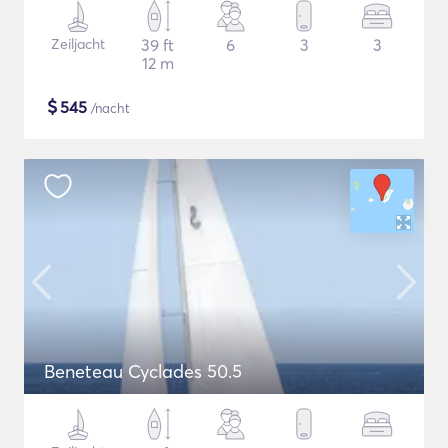
Zeiljacht
39 ft
6
3
3
12 m
$
545
/nacht
Beneteau Cyclades 50.5