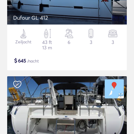
Dufour GL 412
Zeiljacht
43 ft
6
3
3
13 m
$
645
/nacht