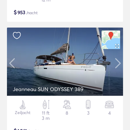
$
953
/nacht
Jeanneau SUN ODYSSEY 389
Zeiljacht
11 ft
8
3
4
3 m