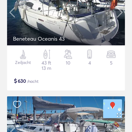
Beneteau Oceanis 43
Zeiljacht
43 ft
10
4
5
13 m
$
630
/nacht