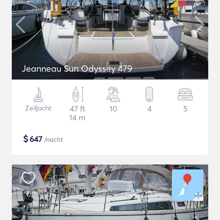
Jeanneau Sun Odyssey 479
Zeiljacht
47 ft
10
4
5
14 m
$
647
/nacht