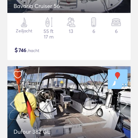
Bavaria Cruiser 56
Zeiljacht
55 ft
13
6
6
17 m
$
746
/nacht
Dufour 382 GL