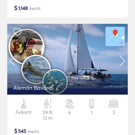
$
1,148
/nacht
Alemán Bavaria
Zeiljacht
39 ft
6
1
3
12 m
$
545
/nacht