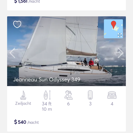
$
1,561
/nacht
Jeanneau Sun Odyssey 349
Zeiljacht
34 ft
6
3
4
10 m
$
540
/nacht