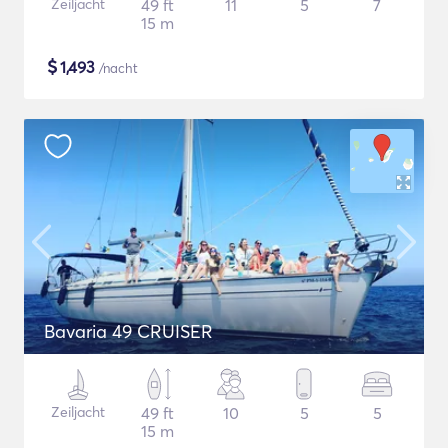
Zeiljacht
49 ft
11
5
7
15 m
$
1,493
/nacht
Bavaria 49 CRUISER
Zeiljacht
49 ft
10
5
5
15 m