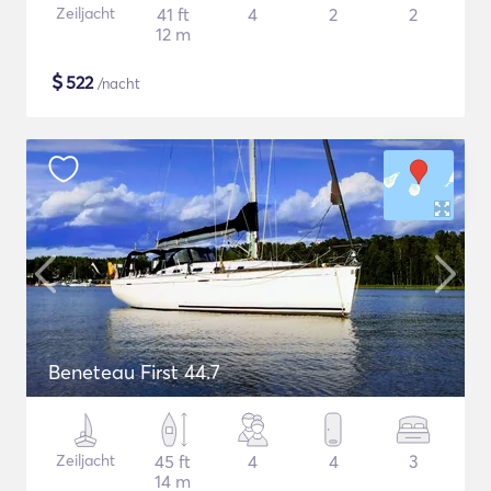
Zeiljacht
41 ft
4
2
2
12 m
$
522
/nacht
Beneteau First 44.7
Zeiljacht
45 ft
4
4
3
14 m