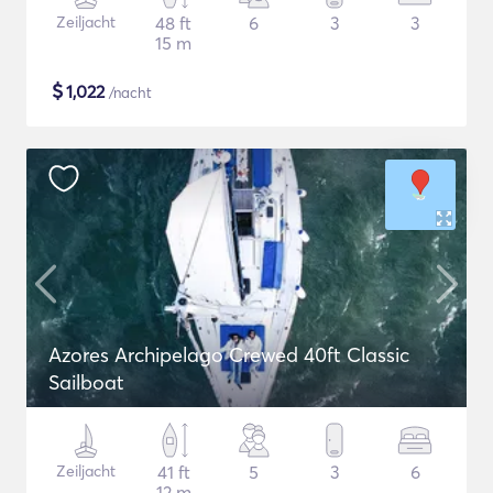
Zeiljacht
48 ft
6
3
3
15 m
$
1,022
/nacht
Azores Archipelago Crewed 40ft Classic
Sailboat
Zeiljacht
41 ft
5
3
6
12 m