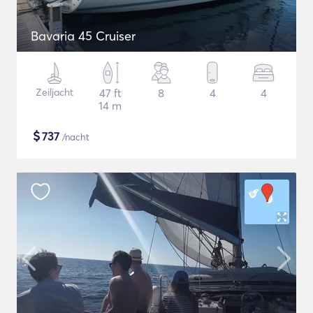
Bavaria 45 Cruiser
Zeiljacht
47 ft
8
4
4
14 m
$
737
/nacht