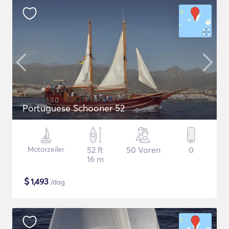
Portuguese Schooner 52
Motorzeiler
52 ft
50 Varen
0
16 m
$
1,493
/dag