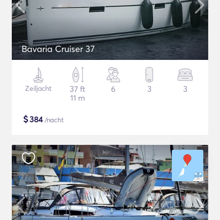
Bavaria Cruiser 37
Zeiljacht
37 ft
6
3
3
11 m
$
384
/nacht