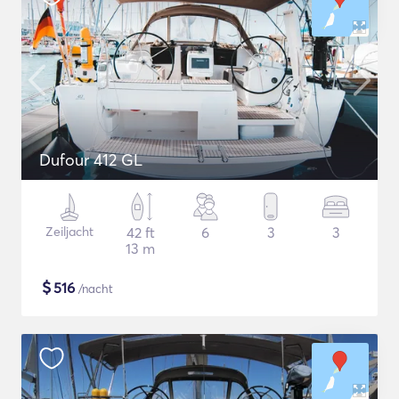
Dufour 412 GL
Zeiljacht
42 ft
6
3
3
13 m
$
516
/nacht