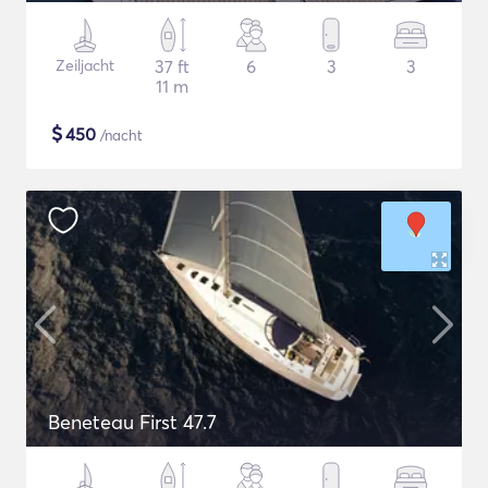
Zeiljacht
37 ft
6
3
3
11 m
$
450
/nacht
Beneteau First 47.7