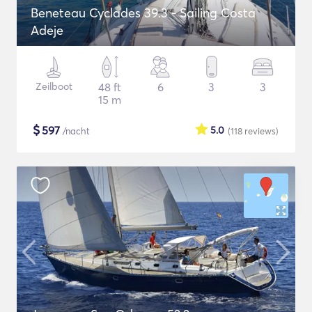
Beneteau Cyclades 39.3 - Sailing Costa
Adeje
Zeilboot
48 ft
6
3
3
15 m
$
597
5.0
/nacht
(118
reviews
)