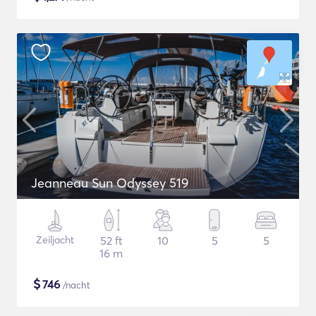
Jeanneau Sun Odyssey 519
Zeiljacht
52 ft
10
5
5
16 m
$
746
/nacht