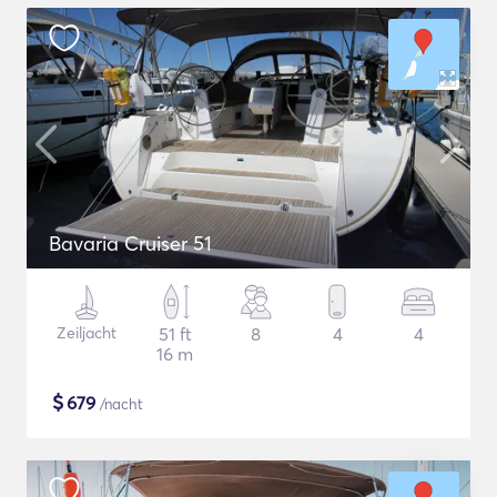
Bavaria Cruiser 51
Zeiljacht
51 ft
8
4
4
16 m
$
679
/nacht