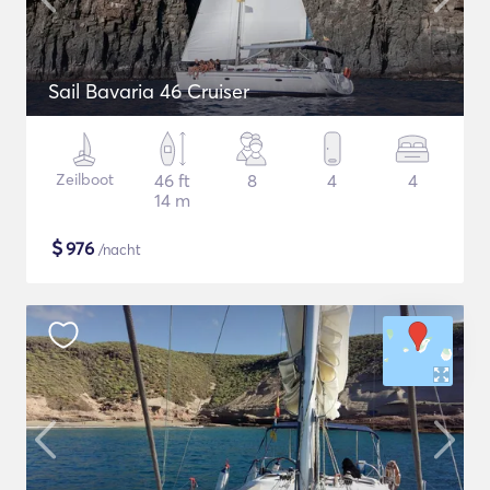
Sail Bavaria 46 Cruiser
Zeilboot
46 ft
8
4
4
14 m
$
976
/nacht