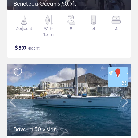
Beneteau Oceanis 50.5ft
Zeiljacht
51 ft
8
4
4
15 m
$
597
/nacht
Bavaria 50 vision