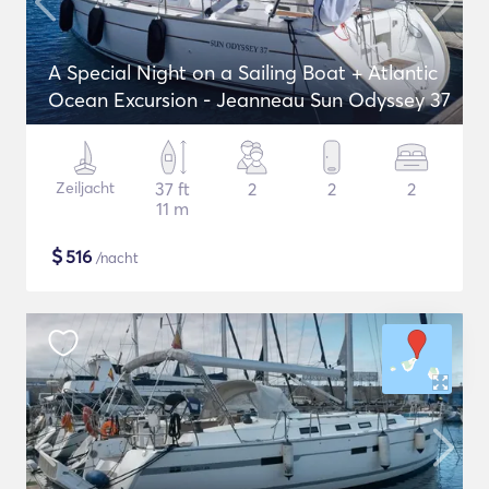
A Special Night on a Sailing Boat + Atlantic
Ocean Excursion - Jeanneau Sun Odyssey 37
Zeiljacht
37 ft
2
2
2
11 m
$
516
/nacht