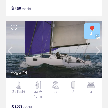
$
459
/nacht
Pogo 44
Zeiljacht
44 ft
8
3
4
13 m
$
1,271
/nacht