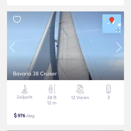
Bavaria 38 Cruiser
Zeiljacht
38 ft
12 Varen
3
12 m
$
976
/dag