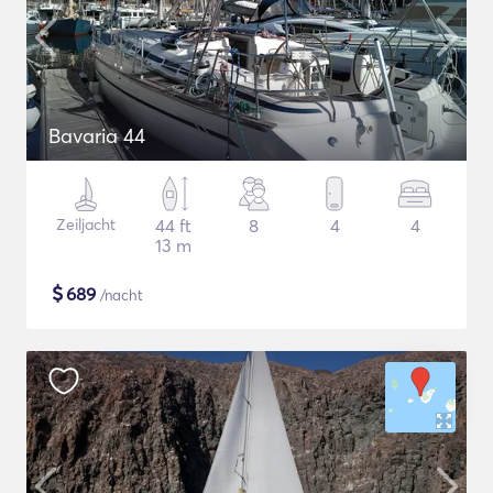
Bavaria 44
Zeiljacht
44 ft
8
4
4
13 m
$
689
/nacht