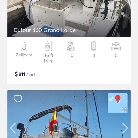
Dufour 460 Grand Large
Zeiljacht
46 ft
10
4
5
14 m
$
811
/nacht