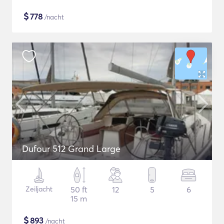
$
778
/nacht
Dufour 512 Grand Large
Zeiljacht
50 ft
12
5
6
15 m
$
893
/nacht