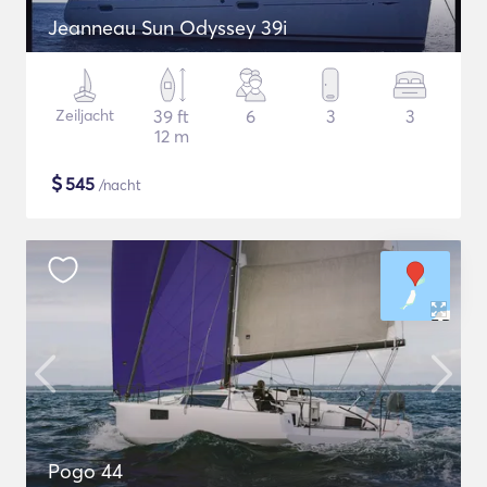
Jeanneau Sun Odyssey 39i
Zeiljacht
39 ft
6
3
3
12 m
$
545
/nacht
Pogo 44