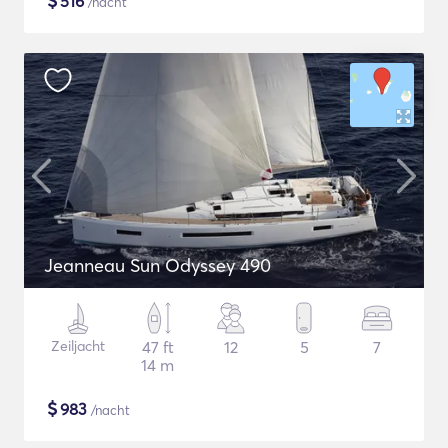
$
516
/nacht
Jeanneau Sun Odyssey 490
Zeiljacht
47 ft
12
5
7
14 m
$
983
/nacht