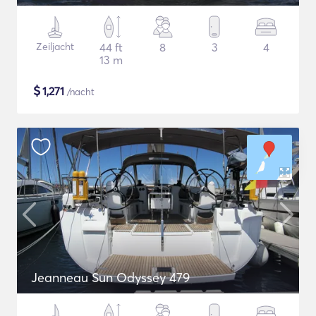
Zeiljacht
44 ft
8
3
4
13 m
$
1,271
/nacht
Jeanneau Sun Odyssey 479