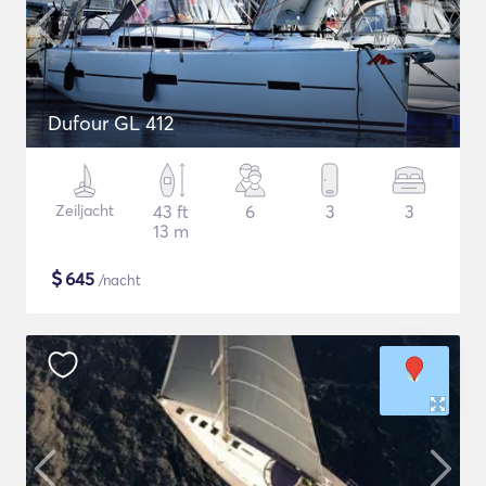
Dufour GL 412
Zeiljacht
43 ft
6
3
3
13 m
$
645
/nacht