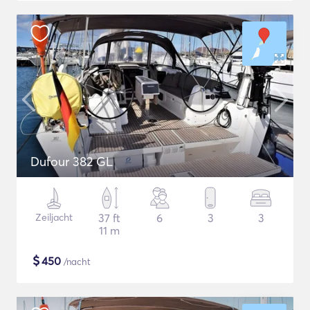
Dufour 382 GL
Zeiljacht
37 ft
6
3
3
11 m
$
450
/nacht