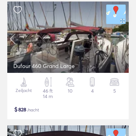
Dufour 460 Grand Large
Zeiljacht
46 ft
10
4
5
14 m
$
828
/nacht