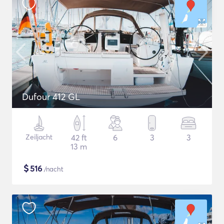
Dufour 412 GL
Zeiljacht
42 ft
6
3
3
13 m
$
516
/nacht