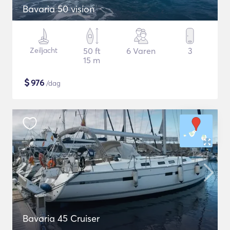
Bavaria 50 vision
Zeiljacht
50 ft
6 Varen
3
15 m
$
976
/dag
Bavaria 45 Cruiser