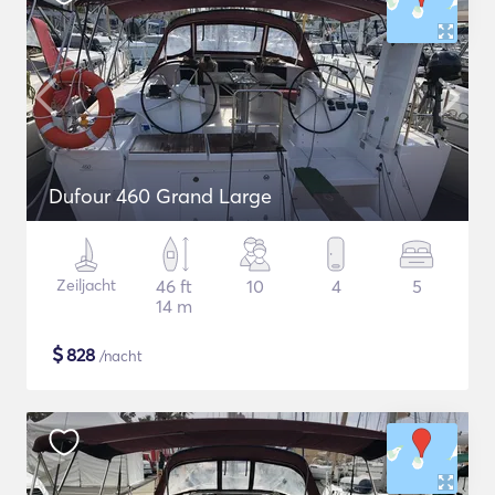
Dufour 460 Grand Large
Zeiljacht
46 ft
10
4
5
14 m
$
828
/nacht