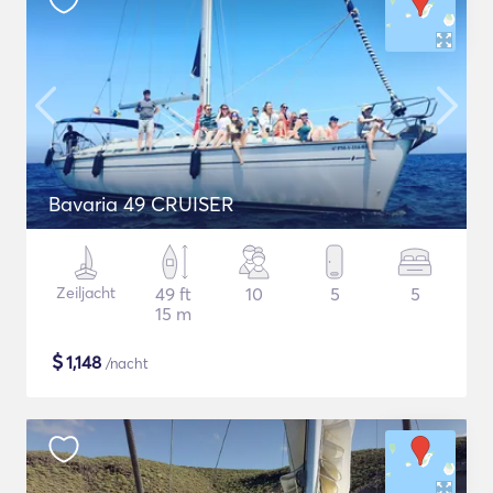
Bavaria 49 CRUISER
Zeiljacht
49 ft
10
5
5
15 m
$
1,148
/nacht