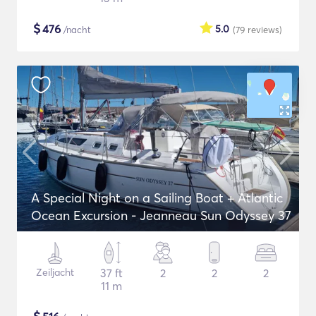
$
476
5.0
/nacht
(79
reviews
)
A Special Night on a Sailing Boat + Atlantic
Ocean Excursion - Jeanneau Sun Odyssey 37
Zeiljacht
37 ft
2
2
2
11 m