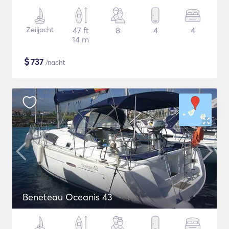
Zeiljacht
47 ft
8
4
4
14 m
$
737
/nacht
Beneteau Oceanis 43