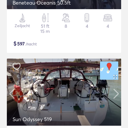
Beneteau Oceanis 50.5ft
Zeiljacht
51 ft
8
4
4
15 m
$
597
/nacht
Sun Odyssey 519