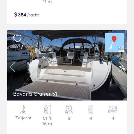
11 m
$
384
/nacht
Bavaria Cruiser 51
Zeiljacht
51 ft
8
4
4
16 m