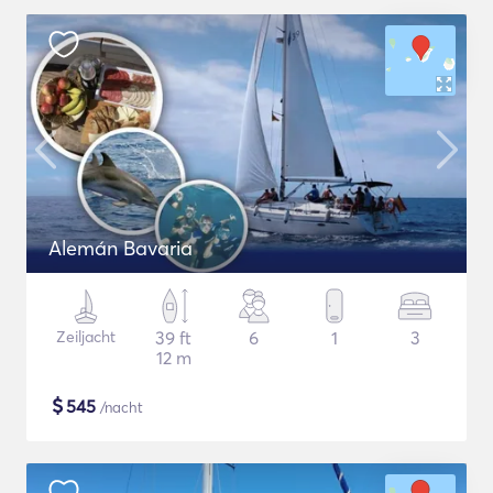
Alemán Bavaria
Zeiljacht
39 ft
6
1
3
12 m
$
545
/nacht