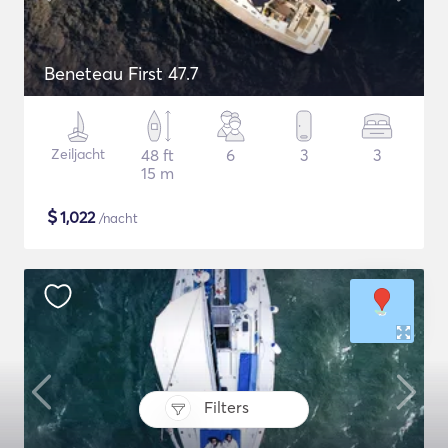
Beneteau First 47.7
Zeiljacht
48 ft
6
3
3
15 m
$
1,022
/nacht
Filters