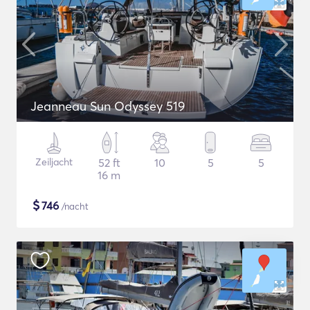
Jeanneau Sun Odyssey 519
Zeiljacht
52 ft
10
5
5
16 m
$
746
/nacht