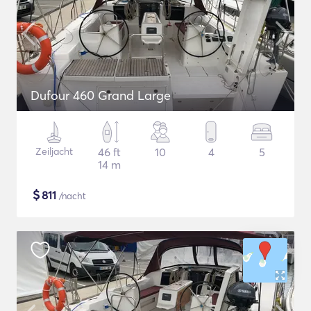
Dufour 460 Grand Large
Zeiljacht
46 ft
10
4
5
14 m
$
811
/nacht