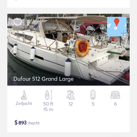
Dufour 512 Grand Large
Zeiljacht
50 ft
12
5
6
15 m
$
893
/nacht