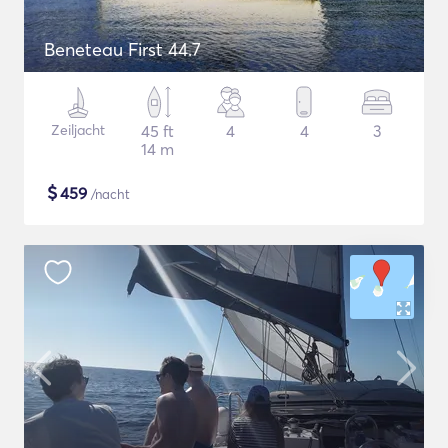
Beneteau First 44.7
Zeiljacht
45 ft
4
4
3
14 m
$
459
/nacht