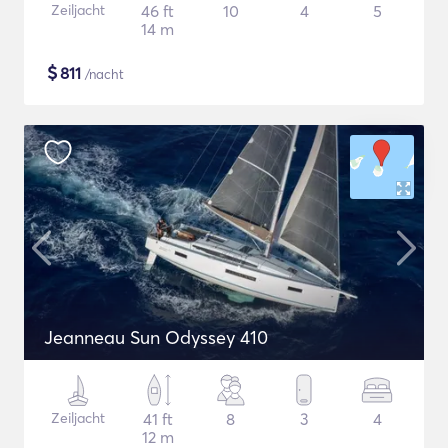
Zeiljacht
46 ft
10
4
5
14 m
$
811
/nacht
Jeanneau Sun Odyssey 410
Zeiljacht
41 ft
8
3
4
12 m