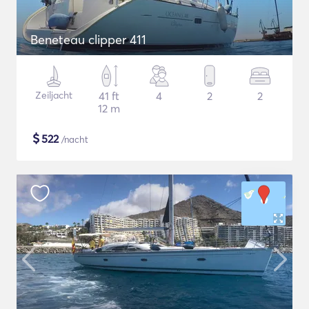
Beneteau clipper 411
Zeiljacht
41 ft
4
2
2
12 m
$
522
/nacht