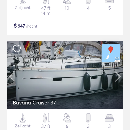
Zeiljacht
47 ft
10
4
5
14 m
$
647
/nacht
Bavaria Cruiser 37
Zeiljacht
37 ft
6
3
3