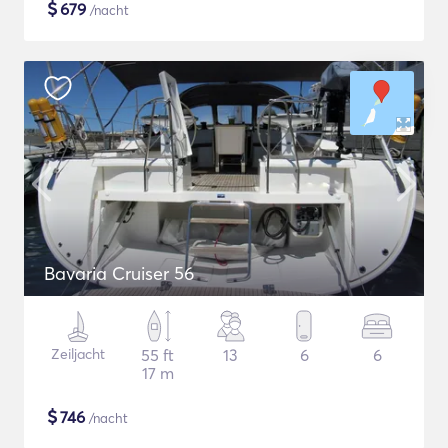
$
679
/nacht
Bavaria Cruiser 56
Zeiljacht
55 ft
13
6
6
17 m
$
746
/nacht