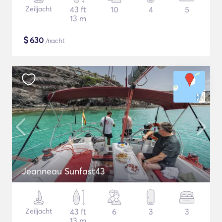
Zeiljacht
43 ft
10
4
5
13 m
$
630
/nacht
Jeanneau Sunfast43
Zeiljacht
43 ft
6
3
3
13 m