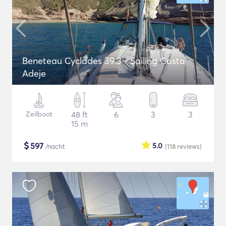
Beneteau Cyclades 39.3 - Sailing Costa
Adeje
Zeilboot
48 ft
6
3
3
15 m
$
597
5.0
/nacht
(118
reviews
)