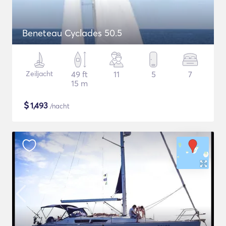
Beneteau Cyclades 50.5
Zeiljacht
49 ft
11
5
7
15 m
$
1,493
/nacht