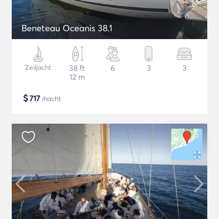
Beneteau Oceanis 38.1
Zeiljacht
38 ft
6
3
3
12 m
$
717
/nacht