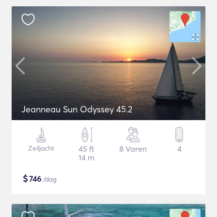
Jeanneau Sun Odyssey 45.2
Zeiljacht
45 ft
8 Varen
4
14 m
$
746
/dag