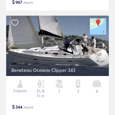
$
967
/nacht
Beneteau Oceanis Clipper 343
Zeiljacht
35 ft
7
3
6
11 m
$
344
/nacht