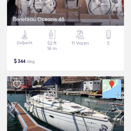
Beneteau Oceanis 48
Zeiljacht
52 ft
11 Varen
5
16 m
$
344
/dag