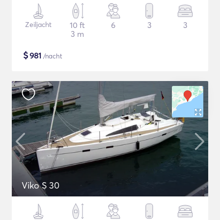
Zeiljacht
10 ft
6
3
3
3 m
$
981
/nacht
Viko S 30