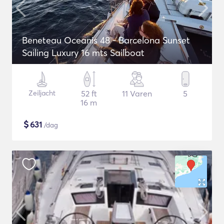
Beneteau Oceanis 48 - Barcelona Sunset
Sailing Luxury 16 mts Sailboat
Zeiljacht
52 ft
11 Varen
5
16 m
$
631
/dag