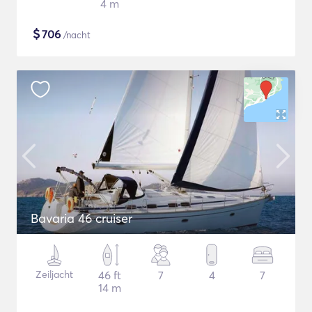
4 m
$
706
/nacht
Bavaria 46 cruiser
Zeiljacht
46 ft
7
4
7
14 m