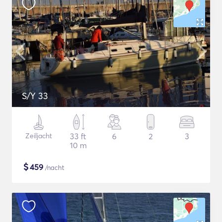
S/Y 33
Zeiljacht
33 ft
6
2
3
10 m
$
459
/nacht