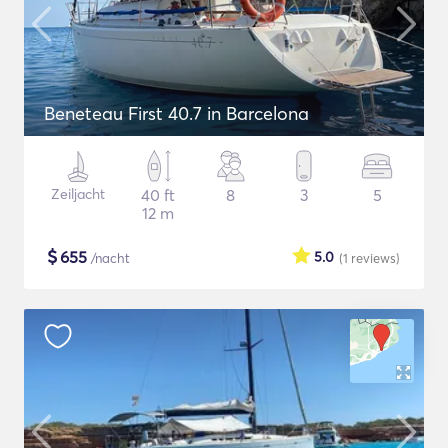
Beneteau First 40.7 in Barcelona
Zeiljacht
40 ft
8
3
5
12 m
$
655
5.0
/nacht
(1
reviews
)