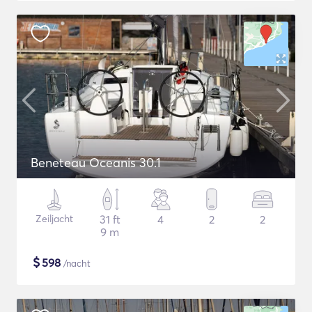
Beneteau Oceanis 30.1
Zeiljacht
31 ft
4
2
2
9 m
$
598
/nacht