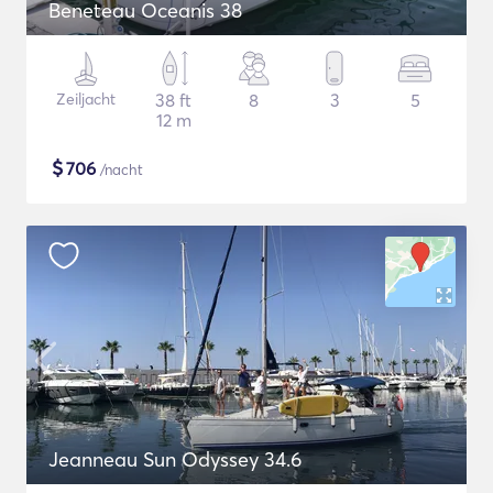
Beneteau Oceanis 38
Zeiljacht
38 ft
8
3
5
12 m
$
706
/nacht
Jeanneau Sun Odyssey 34.6