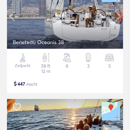
Beneteau Oceanis 38
Zeiljacht
38 ft
8
3
5
12 m
$
447
/nacht