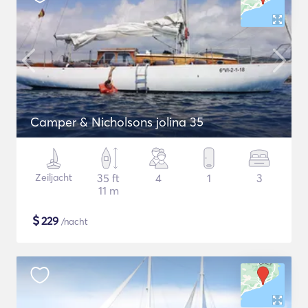
Camper & Nicholsons jolina 35
Zeiljacht
35 ft
4
1
3
11 m
$
229
/nacht