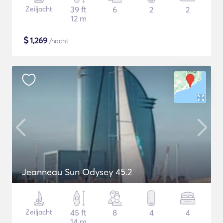
Zeiljacht
39 ft
6
2
2
12 m
$
1,269
/nacht
Jeanneau Sun Odysey 45.2
Zeiljacht
45 ft
8
4
4
14 m