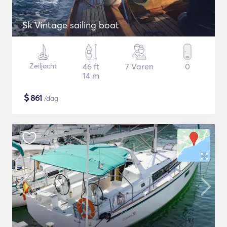
Sk Vintage sailing boat
Zeiljacht
46 ft
7 Varen
0
14 m
$
861
/dag