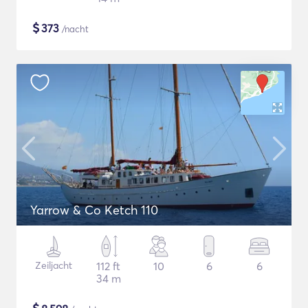
$
373
/nacht
Yarrow & Co Ketch 110
Zeiljacht
112 ft
10
6
6
34 m