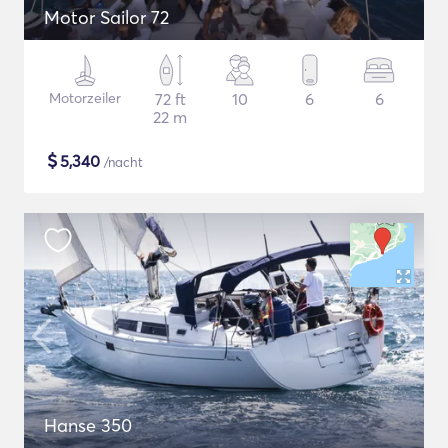
Motor Sailor 72
Motorzeiler
72 ft
10
6
6
22 m
$
5,340
/nacht
Hanse 350