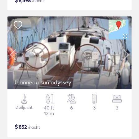
$
8,598
/nacht
Jeanneau sun odyssey
Zeiljacht
40 ft
6
3
3
12 m
$
852
/nacht