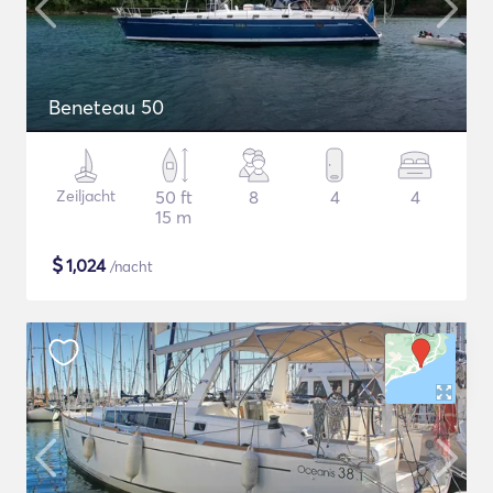
Beneteau 50
Zeiljacht
50 ft
8
4
4
15 m
$
1,024
/nacht