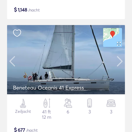
$
1,148
/nacht
Beneteau Oceanis 41 Express
Zeiljacht
41 ft
6
3
3
12 m
$
677
/nacht