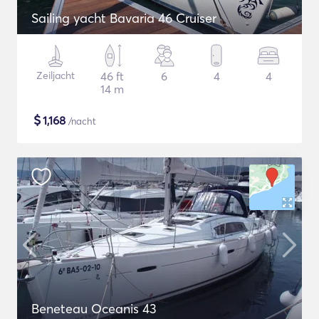
Sailing yacht Bavaria 46 Cruiser
Zeiljacht
46 ft
6
4
4
14 m
$
1,168
/nacht
Beneteau Oceanis 43