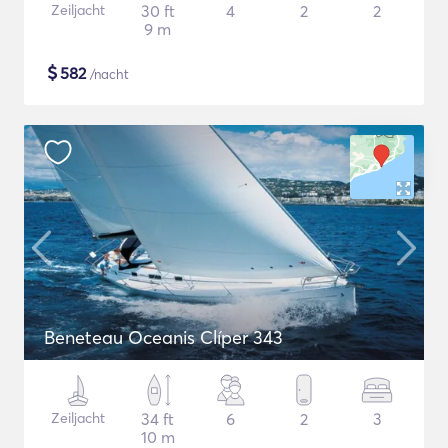
Zeiljacht
30 ft
4
2
2
9 m
$
582
/nacht
Beneteau Oceanis Clíper 343
Zeiljacht
34 ft
6
2
3
10 m