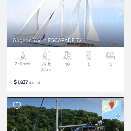
Aegean Yacht ESCAPADE 72
Zeiljacht
79 ft
10
6
10
24 m
$
1,837
/nacht