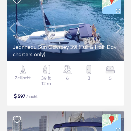
Jeanneau Sun Odyssey 39i (Full & Half-Day
charters only)
Zeiljacht
39 ft
6
3
5
12 m
$
597
/nacht