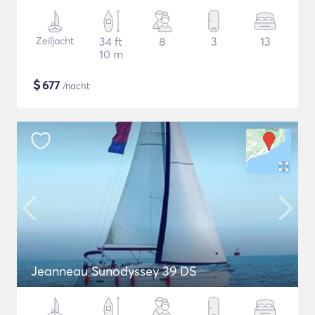
Zeiljacht
34 ft
8
3
13
10 m
$
677
/nacht
Jeanneau Sunodyssey 39 DS