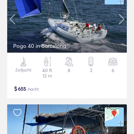
Pogo 40 in Barcelona
Zeiljacht
40 ft
8
3
6
12 m
$
655
/nacht