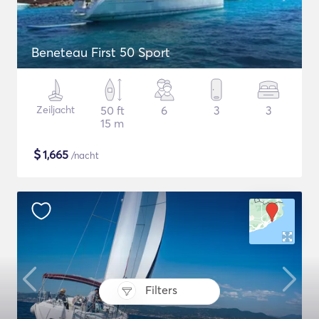
Beneteau First 50 Sport
Zeiljacht
50 ft
6
3
3
15 m
$
1,665
/nacht
Filters