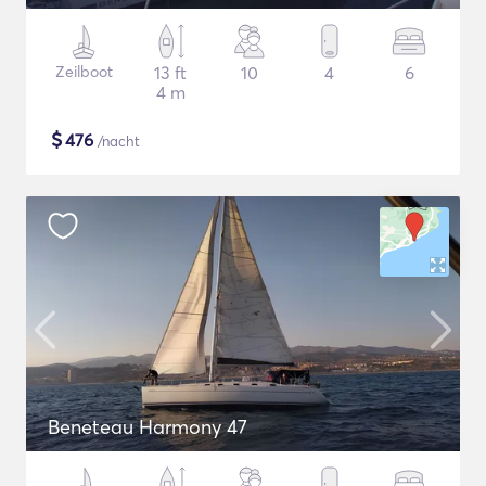
Zeilboot
13 ft
10
4
6
4 m
$
476
/nacht
Beneteau Harmony 47