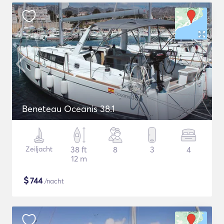
Beneteau Oceanis 38.1
Zeiljacht
38 ft
8
3
4
12 m
$
744
/nacht