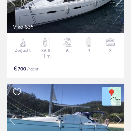
Viko S35
Zeiljacht
36 ft
6
3
3
11 m
€
700
/nacht