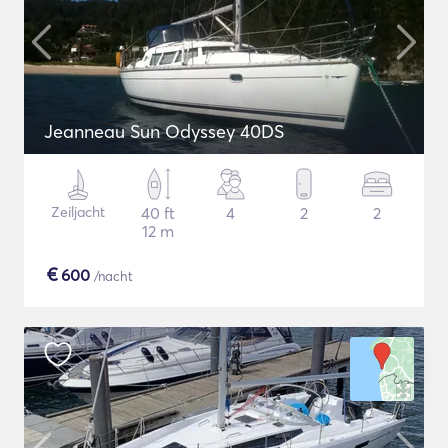
Jeanneau Sun Odyssey 40DS
Zeiljacht
40 ft
4
2
2
12 m
€
600
/nacht