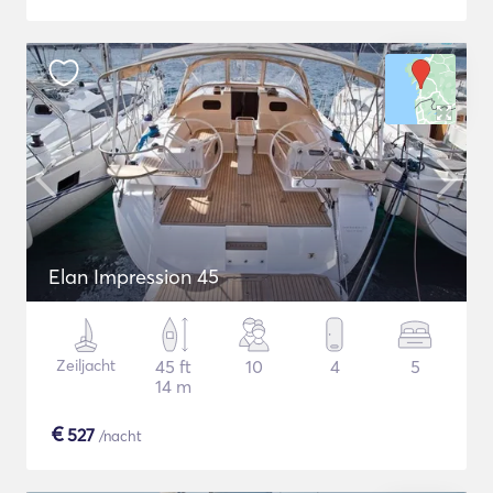
Elan Impression 45
Zeiljacht
45 ft
10
4
5
14 m
€
527
/nacht