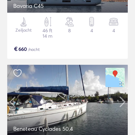
Bavaria C45
Zeiljacht
46 ft
8
4
4
14 m
€
660
/nacht
Beneteau Cyclades 50.4