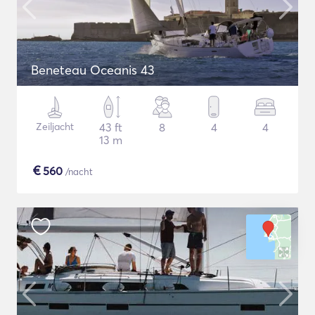
Beneteau Oceanis 43
Zeiljacht
43 ft
8
4
4
13 m
€
560
/nacht