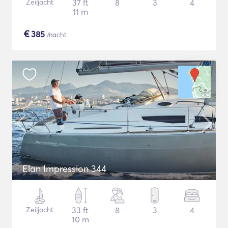
Zeiljacht
37 ft
8
3
4
11 m
€
385
/nacht
Elan Impression 344
Zeiljacht
33 ft
8
3
4
10 m