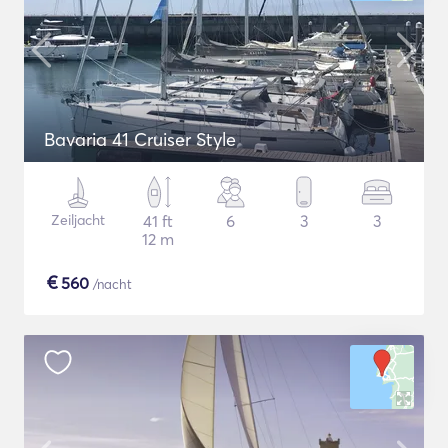
Bavaria 41 Cruiser Style
Zeiljacht
41 ft
6
3
3
12 m
€
560
/nacht