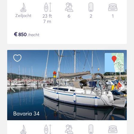
Zeiljacht
23 ft
6
2
1
7 m
€
850
/nacht
Bavaria 34