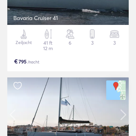
Bavaria Cruiser 41
Zeiljacht
41 ft
6
3
3
12 m
€
795
/nacht