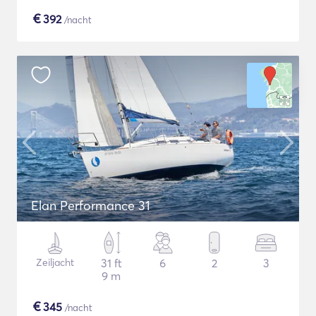
€
392
/nacht
Elan Performance 31
Zeiljacht
31 ft
6
2
3
9 m
€
345
/nacht