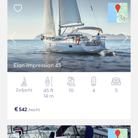
Elan Impression 45
Zeiljacht
45 ft
10
4
5
14 m
€
542
/nacht