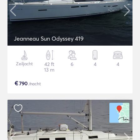
Jeanneau Sun Odyssey 419
Zeiljacht
42 ft
6
4
4
13 m
€
790
/nacht