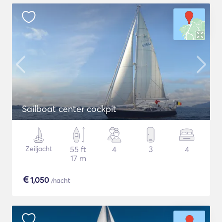
Sailboat center cockpit
Zeiljacht
55 ft
4
3
4
17 m
€
1,050
/nacht