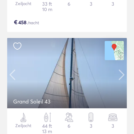
Zeiljacht
33 ft
6
3
3
10 m
€
458
/nacht
Grand Soleil 43
Zeiljacht
44 ft
6
3
3
13 m