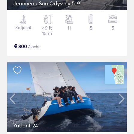
Jeanneau Sun Odyssey 519
Zeiljacht
49 ft
11
5
5
15 m
€
800
/nacht
Yatlant 24