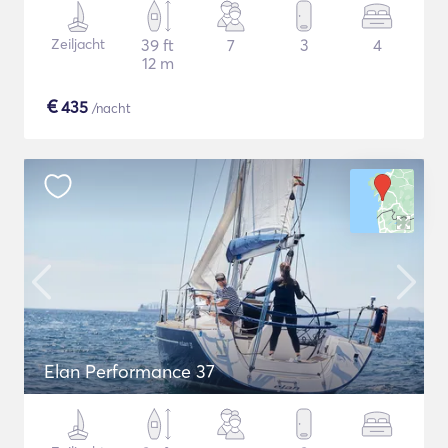
Zeiljacht
39 ft
7
3
4
12 m
€
435
/nacht
Elan Performance 37