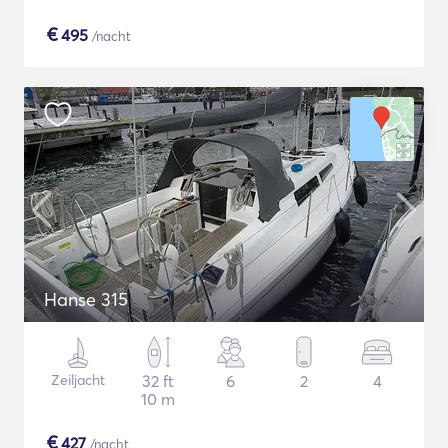
€
495
/nacht
Hanse 315
Zeiljacht
32 ft
6
2
4
10 m
€
427
/nacht