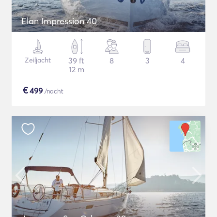
Elan Impression 40
Zeiljacht
39 ft
8
3
4
12 m
€
499
/nacht