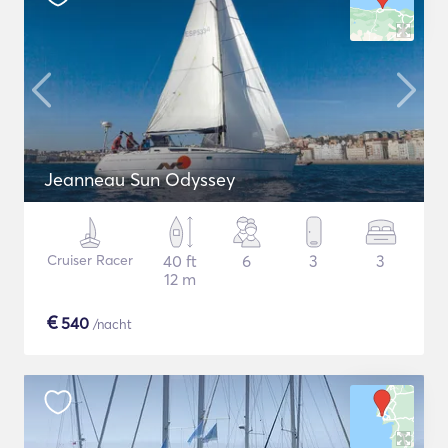
Jeanneau Sun Odyssey
Cruiser Racer
40 ft
6
3
3
12 m
€
540
/nacht