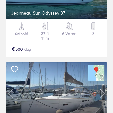
Jeanneau Sun Odyssey 37
Zeiljacht
37 ft
6 Varen
3
11 m
€
500
/dag