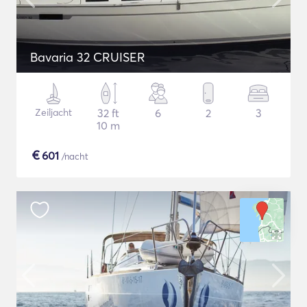
Bavaria 32 CRUISER
Zeiljacht
32 ft
6
2
3
10 m
€
601
/nacht