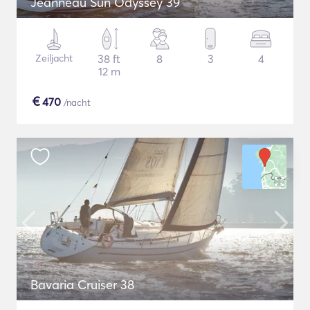
Jeanneau Sun Odyssey 39
Zeiljacht
38 ft
8
3
4
12 m
€
470
/nacht
Bavaria Cruiser 38