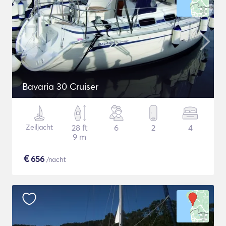
Bavaria 30 Cruiser
Zeiljacht
28 ft
6
2
4
9 m
€
656
/nacht