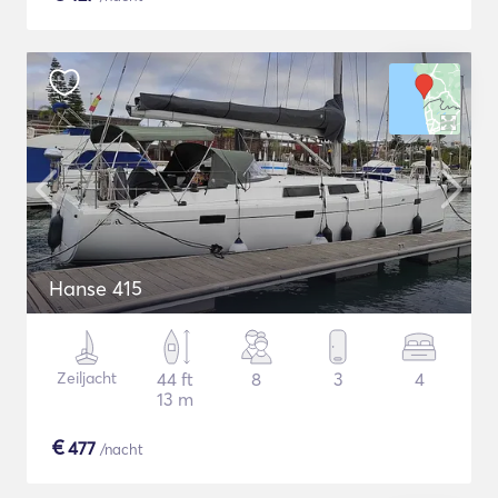
Hanse 415
Zeiljacht
44 ft
8
3
4
13 m
€
477
/nacht