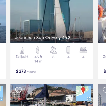
Jeanneau Sun Odysey 45.2
J
Zeiljacht
45 ft
8
4
4
Ze
14 m
$
373
/nacht