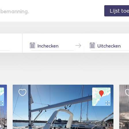
Lijst t
de bemanning.