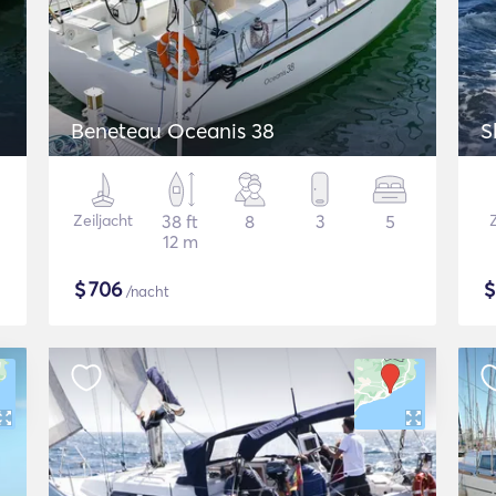
Beneteau Oceanis 38
S
Zeiljacht
38 ft
8
3
5
Z
12 m
$
706
/nacht