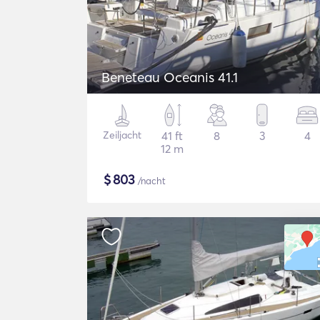
Beneteau Oceanis 41.1
Zeiljacht
41 ft
8
3
4
12 m
$
803
/nacht