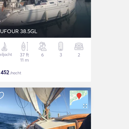
UFOUR 38.5GL
iljacht
37 ft
6
3
2
11 m
$
452
/nacht