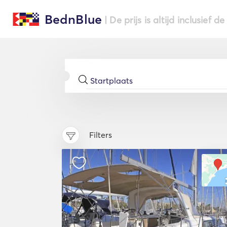
BednBlue
| De prijs is altijd inclusief 
Filters