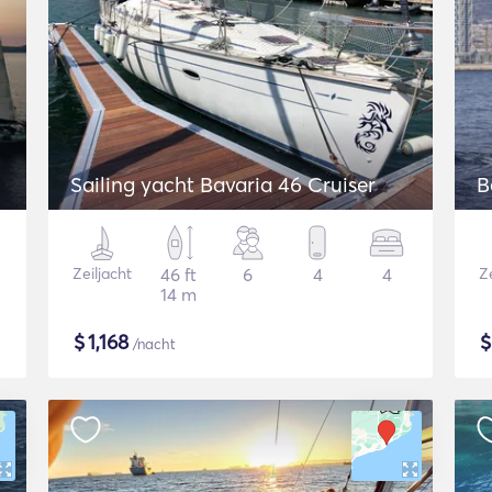
Sailing yacht Bavaria 46 Cruiser
B
Zeiljacht
46 ft
6
4
4
Ze
14 m
$
1,168
/nacht