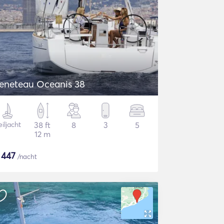
eneteau Oceanis 38
iljacht
38 ft
8
3
5
12 m
$
447
/nacht