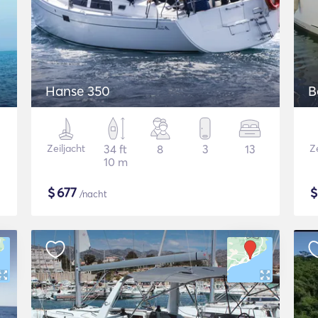
Hanse 350
B
Zeiljacht
34 ft
8
3
13
Ze
10 m
$
677
/nacht