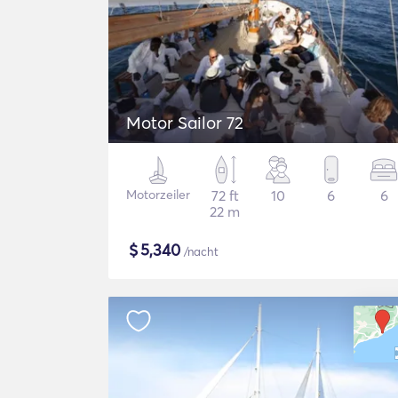
Motor Sailor 72
Motorzeiler
72 ft
10
6
6
22 m
$
5,340
/nacht