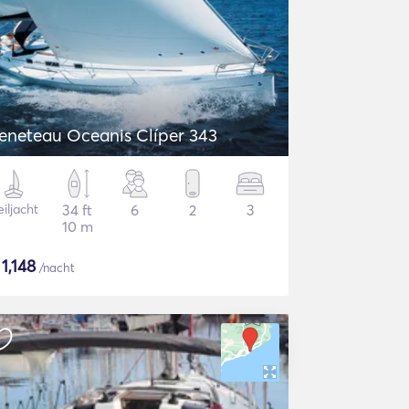
eneteau Oceanis Clíper 343
iljacht
34 ft
6
2
3
10 m
$
1,148
/nacht