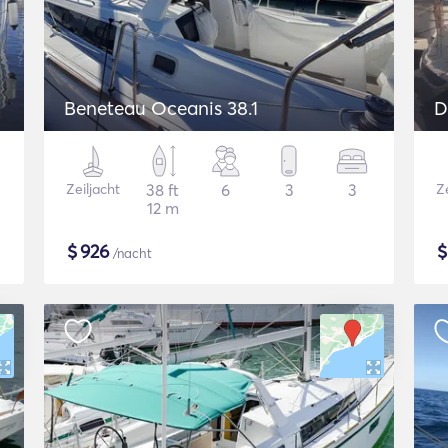
Beneteau Oceanis 38.1
D
Zeiljacht
38 ft
6
3
3
Ze
12 m
$
926
/nacht