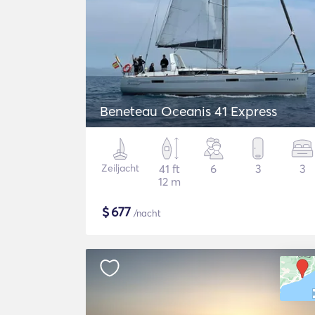
Beneteau Oceanis 41 Express
Zeiljacht
41 ft
6
3
3
12 m
$
677
/nacht