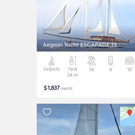
Aegean Yacht ESCAPADE 72
Zeiljacht
79 ft
10
6
10
24 m
$
1,837
/nacht