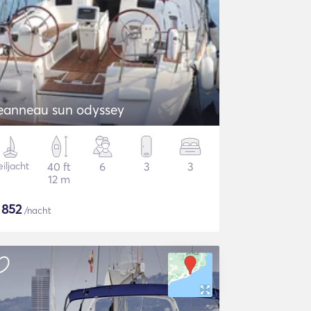
eanneau sun odyssey
iljacht
40 ft
6
3
3
12 m
$
852
/nacht