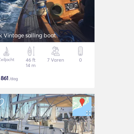
k Vintage sailing boat
eiljacht
46 ft
7 Varen
0
14 m
$
861
/dag