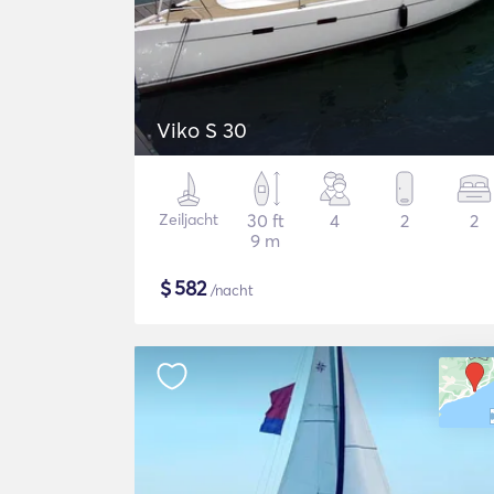
Viko S 30
Zeiljacht
30 ft
4
2
2
9 m
$
582
/nacht