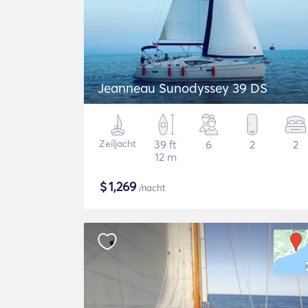
Jeanneau Sunodyssey 39 DS
Zeiljacht
39 ft
6
2
2
12 m
$
1,269
/nacht