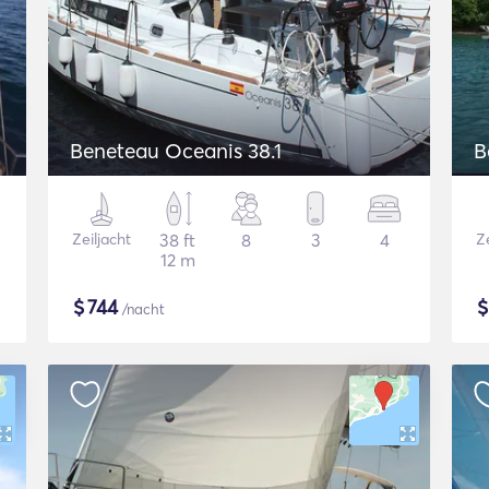
Beneteau Oceanis 38.1
B
Zeiljacht
38 ft
8
3
4
Ze
12 m
$
744
/nacht