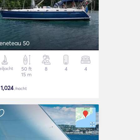
eneteau 50
iljacht
50 ft
8
4
4
15 m
$
1,024
/nacht