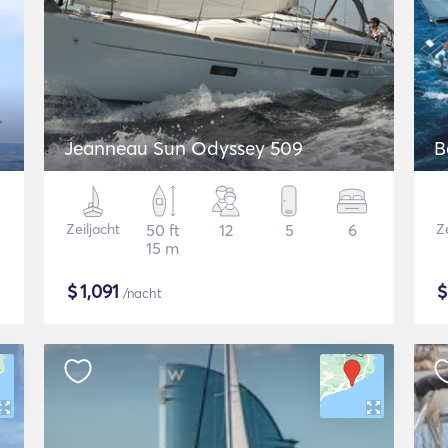
Jeanneau Sun Odyssey 509
B
Zeiljacht
50 ft
12
5
6
Ze
15 m
$
1,091
/nacht