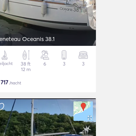
eneteau Oceanis 38.1
iljacht
38 ft
6
3
3
12 m
$
717
/nacht