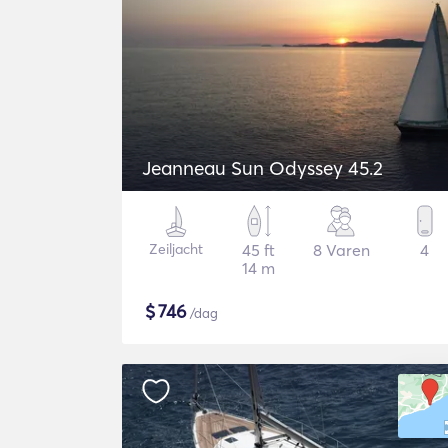
Jeanneau Sun Odyssey 45.2
Zeiljacht
45 ft
8 Varen
4
14 m
$
746
/dag