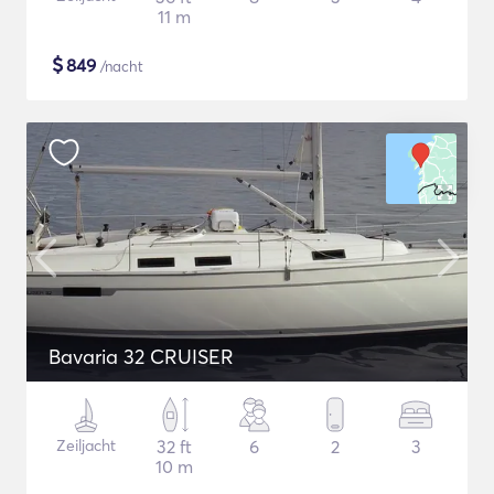
11 m
$
849
/nacht
Bavaria 32 CRUISER
Zeiljacht
32 ft
6
2
3
10 m