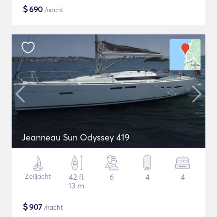
$
690
/nacht
Jeanneau Sun Odyssey 419
Zeiljacht
42 ft
6
4
4
13 m
$
907
/nacht