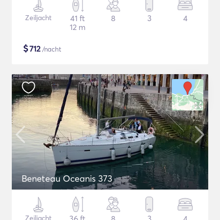
Zeiljacht
41 ft
8
3
4
12 m
$
712
/nacht
Beneteau Oceanis 373
Zeiljacht
36 ft
8
3
4