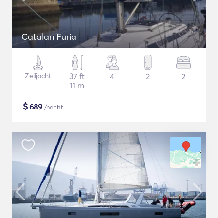
Catalan Furia
Zeiljacht
37 ft
4
2
2
11 m
$
689
/nacht