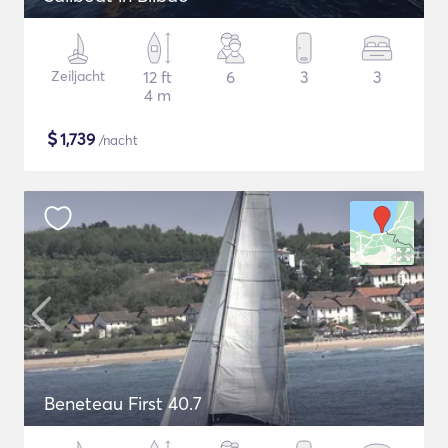
Zeiljacht
12 ft
6
3
3
4 m
$
1,739
/nacht
Beneteau First 40.7