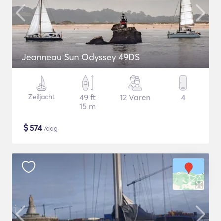
Jeanneau Sun Odyssey 49DS
Zeiljacht
49 ft
12 Varen
4
15 m
$
574
/dag