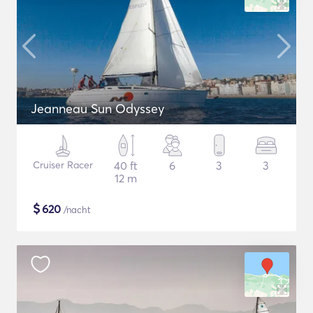
Jeanneau Sun Odyssey
Cruiser Racer
40 ft
6
3
3
12 m
$
620
/nacht