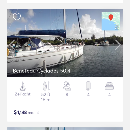
Beneteau Cyclades 50.4
Zeiljacht
52 ft
8
4
4
16 m
$
1,148
/nacht