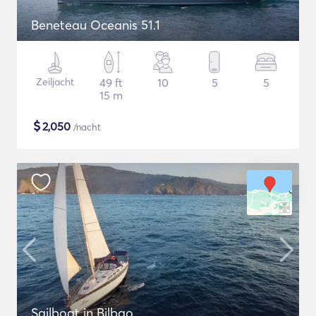
Beneteau Oceanis 51.1
Zeiljacht
49 ft
10
5
5
15 m
$
2,050
/nacht
Sailboat in Bilbao