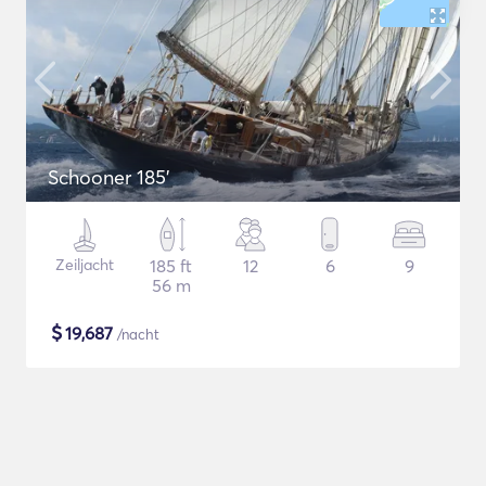
Schooner 185'
Zeiljacht
185 ft
12
6
9
56 m
$
19,687
/nacht