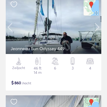
Jeanneau Sun Odyssey 449
Zeiljacht
46 ft
6
3
4
14 m
$
860
/nacht