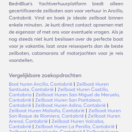
BednBlue's Yachtverhuurplatform biedt alleen
gecertificeerde zeilboten aan voor verhuur in Ancillo,
Cantabrië. Vind en boek je ideale zeilboot binnen
enkele minuten. Je kunt direct contact opnemen met
de eigenaar of met ons voor eventuele vragen. Als je
nog steeds niet kunt beslissen over de perfecte boot
voor je vakantie, laat onze reisexperts dan de beste
zeilboten, catamarans of motorjachten voor je reis
voorstellen.
Vergelijkbare zoekopdrachten
Boot huren Ancillo, Cantabrië
|
Zeilboot Huren
Santiuste, Cantabrië
|
Zeilboot Huren Castillo,
Cantabria
|
Zeilboot Huren San Miguel de Meruelo,
Cantabrië
|
Zeilboot Huren San Pantaleon,
Cantabrië
|
Zeilboot Huren Adino, Cantabrië
|
Zeilboot Huren Maliaño, Cantabrië
|
Zeilboot Huren
San Roque de Ríomiera, Cantabrië
|
Zeilboot Huren
Arenal, Cantabrië
|
Zeilboot Huren Valcaba,
Cantabrië
|
Zeilboot Huren La Penilla, Cantabrië
|
Zeilboot Huren Viveda, Cantabrië
|
Zeilboot Huren