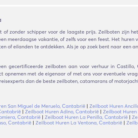
a
 of zonder schipper voor de laagste prijs. Zeilboten zijn h
een meerdaagse vakantie, of zelfs voor een feest. Het huren 
n of eilanden te ontdekken. Als je op zoek bent naar een and
en gecertificeerde zeilboten aan voor verhuur in Castillo,
ct opnemen met de eigenaar of met ons voor eventuele vragen
 reisexperts dan de beste zeilboten, catamarans of motorjachte
ren San Miguel de Meruelo, Cantabrië
|
Zeilboot Huren Ancill
Cantabrië
|
Zeilboot Huren Adino, Cantabrië
|
Zeilboot Huren
omiera, Cantabrië
|
Zeilboot Huren La Penilla, Cantabrië
|
Ze
uso, Cantabrië
|
Zeilboot Huren La Ventona, Cantabrië
|
Zeilb