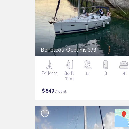
Beneteau Oceanis 373
Zeiljacht
36 ft
8
3
4
11 m
$
849
/nacht