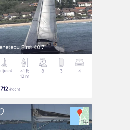
eneteau First 40.7
iljacht
41 ft
8
3
4
12 m
$
712
/nacht