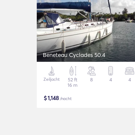
Beneteau Cyclades 50.4
Zeiljacht
52 ft
8
4
4
16 m
$
1,148
/nacht