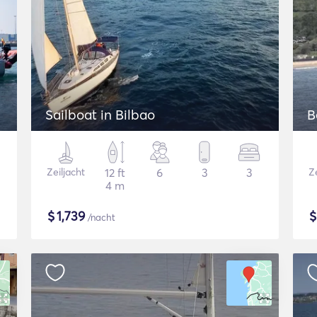
Sailboat in Bilbao
B
Zeiljacht
12 ft
6
3
3
Ze
4 m
$
1,739
/nacht