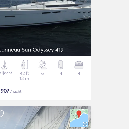
eanneau Sun Odyssey 419
iljacht
42 ft
6
4
4
13 m
$
907
/nacht