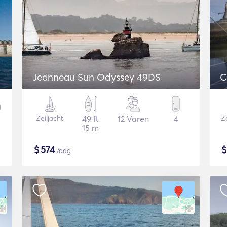
Jeanneau Sun Odyssey 49DS
C
Zeiljacht
49 ft
12 Varen
4
Ze
15 m
$
574
/dag