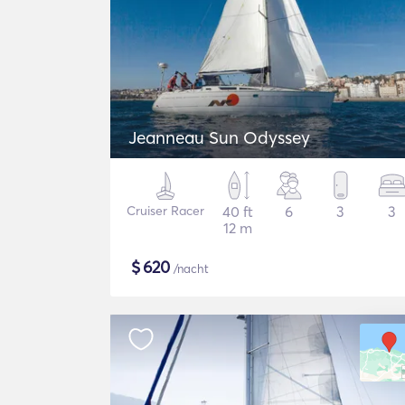
Jeanneau Sun Odyssey
Cruiser Racer
40 ft
6
3
3
12 m
$
620
/nacht