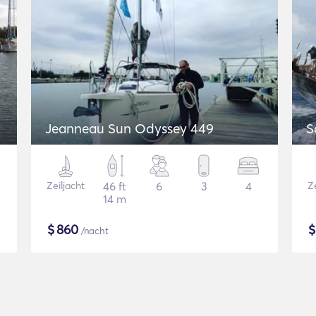
Jeanneau Sun Odyssey 449
S
Zeiljacht
46 ft
6
3
4
Ze
14 m
$
860
/nacht