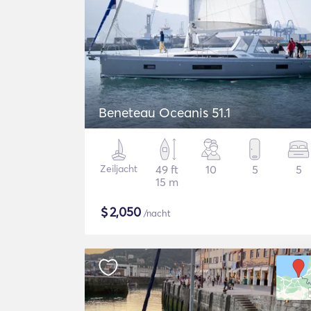
Beneteau Oceanis 51.1
Zeiljacht
49 ft
10
5
5
15 m
$
2,050
/nacht