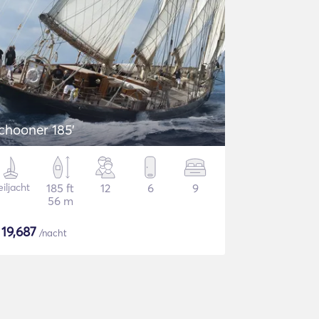
chooner 185'
iljacht
185 ft
12
6
9
56 m
$
19,687
/nacht