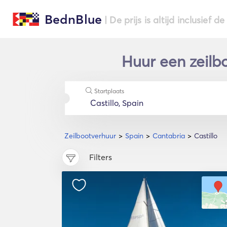
BednBlue
| De prijs is altijd inclusief 
Huur een zeilbo
Startplaats
Zeilbootverhuur
Spain
Cantabria
Castillo
Filters