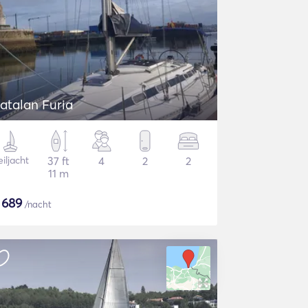
atalan Furia
iljacht
37 ft
4
2
2
11 m
$
689
/nacht