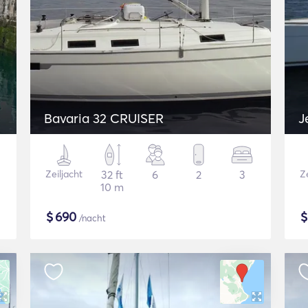
Bavaria 32 CRUISER
J
Zeiljacht
32 ft
6
2
3
Ze
10 m
$
690
/nacht