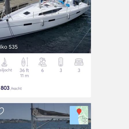
iko S35
iljacht
36 ft
6
3
3
11 m
$
803
/nacht