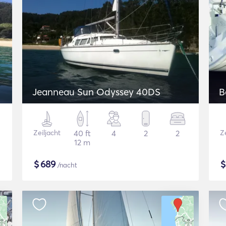
Jeanneau Sun Odyssey 40DS
B
Zeiljacht
40 ft
4
2
2
Ze
12 m
$
689
/nacht