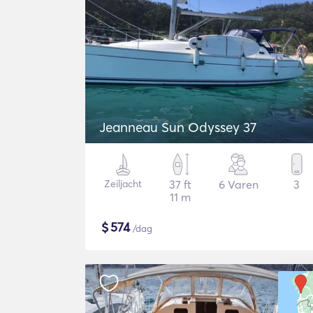
Jeanneau Sun Odyssey 37
Zeiljacht
37 ft
6 Varen
3
11 m
$
574
/dag