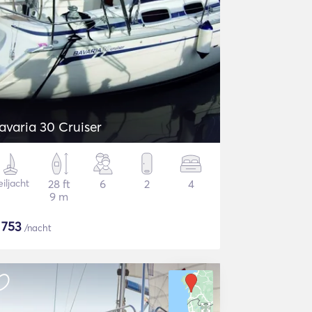
avaria 30 Cruiser
iljacht
28 ft
6
2
4
9 m
$
753
/nacht