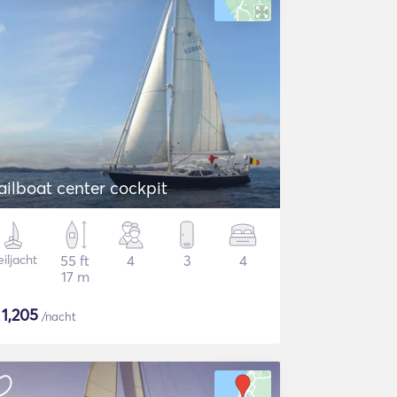
ailboat center cockpit
iljacht
55 ft
4
3
4
17 m
$
1,205
/nacht