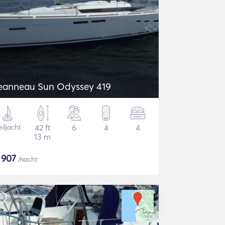
eanneau Sun Odyssey 419
iljacht
42 ft
6
4
4
13 m
$
907
/nacht