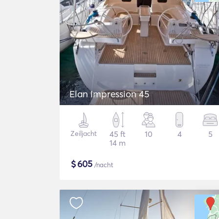
Elan Impression 45
Zeiljacht
45 ft
10
4
5
14 m
$
605
/nacht