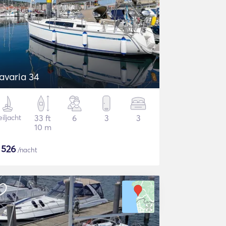
avaria 34
iljacht
33 ft
6
3
3
10 m
$
526
/nacht