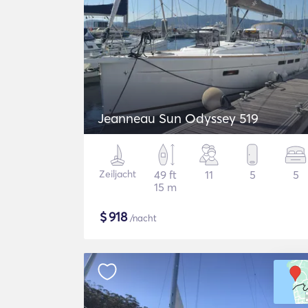
Jeanneau Sun Odyssey 519
Zeiljacht
49 ft
11
5
5
15 m
$
918
/nacht