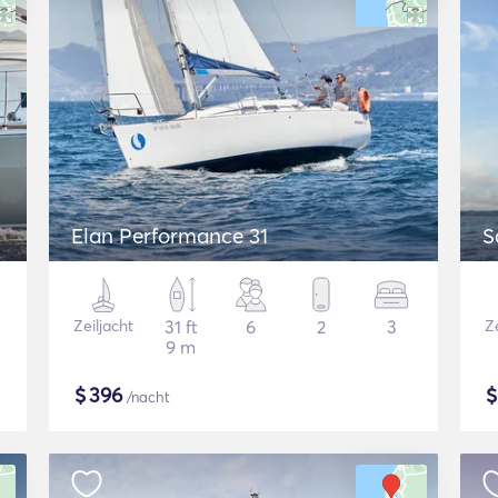
Elan Performance 31
S
Zeiljacht
31 ft
6
2
3
Ze
9 m
$
396
/nacht