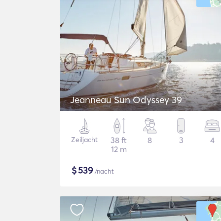
Jeanneau Sun Odyssey 39
Zeiljacht
38 ft
8
3
4
12 m
$
539
/nacht