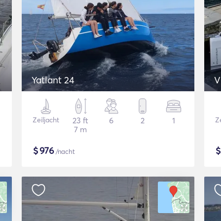
Yatlant 24
V
Zeiljacht
23 ft
6
2
1
Ze
7 m
$
976
/nacht