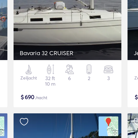
Bavaria 32 CRUISER
J
Zeiljacht
32 ft
6
2
3
Ze
10 m
$
690
/nacht