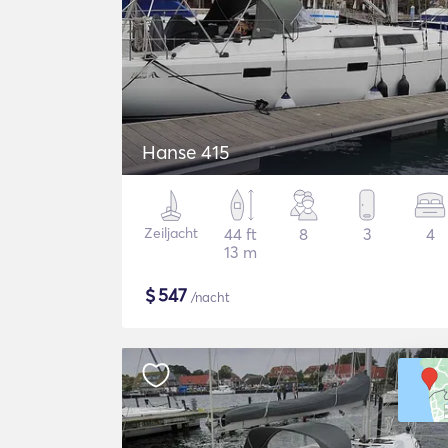
Hanse 415
Zeiljacht
44 ft
8
3
4
13 m
$
547
/nacht