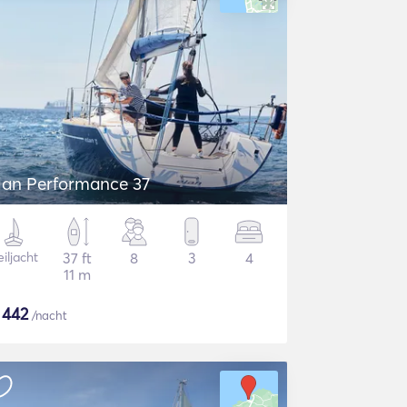
lan Performance 37
iljacht
37 ft
8
3
4
11 m
$
442
/nacht