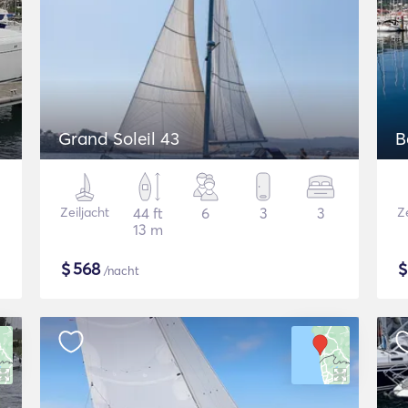
Grand Soleil 43
B
Zeiljacht
44 ft
6
3
3
Ze
13 m
$
568
/nacht