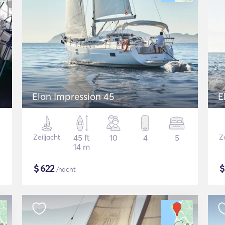
Elan Impression 45
E
Zeiljacht
45 ft
10
4
5
Ze
14 m
$
622
/nacht