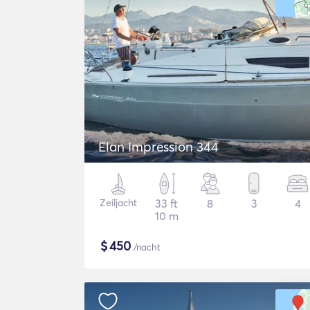
Elan Impression 344
Zeiljacht
33 ft
8
3
4
10 m
$
450
/nacht