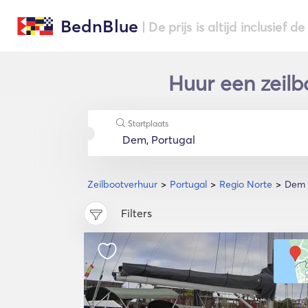
BednBlue
| De prijs is altijd inclusief 
Huur een zeilb
Startplaats
Zeilbootverhuur
Portugal
Regio Norte
Dem
Filters