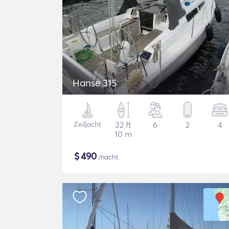
Hanse 315
Zeiljacht
32 ft
6
2
4
10 m
$
490
/nacht