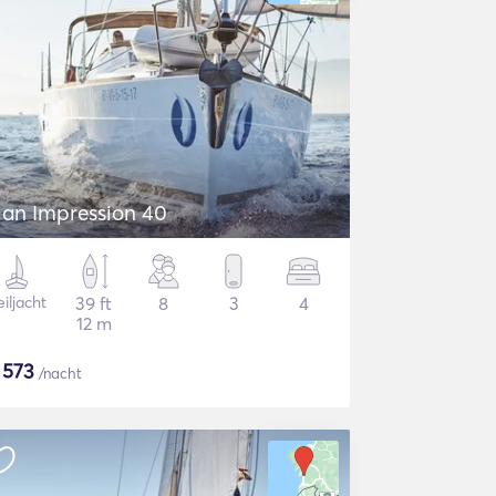
lan Impression 40
iljacht
39 ft
8
3
4
12 m
$
573
/nacht