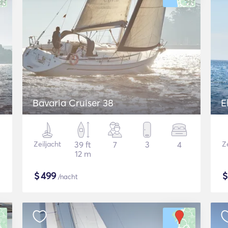
Bavaria Cruiser 38
E
Zeiljacht
39 ft
7
3
4
Ze
12 m
$
499
/nacht