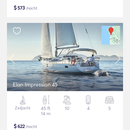
$
573
/nacht
Elan Impression 45
Zeiljacht
45 ft
10
4
5
14 m
$
622
/nacht