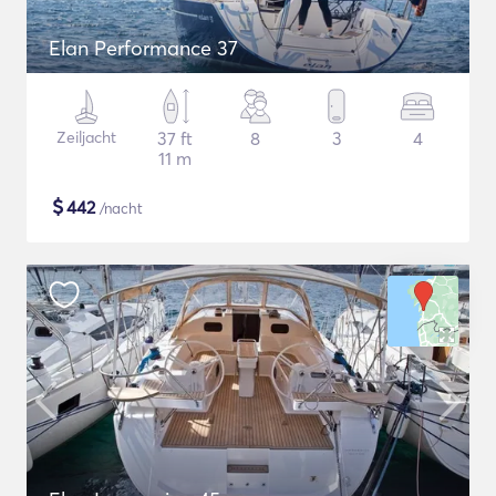
Elan Performance 37
Zeiljacht
37 ft
8
3
4
11 m
$
442
/nacht