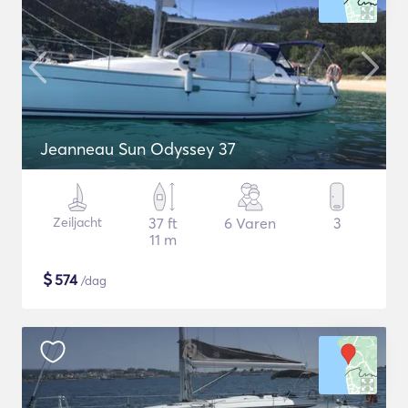
Jeanneau Sun Odyssey 37
Zeiljacht
37 ft
6 Varen
3
11 m
$
574
/dag