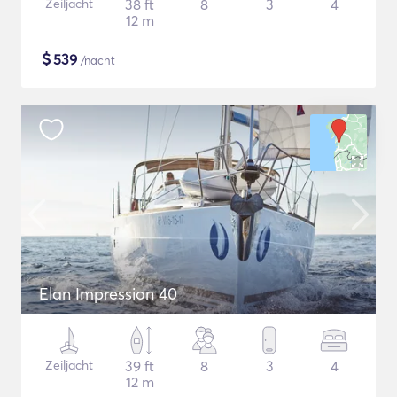
Zeiljacht
38 ft
8
3
4
12 m
$
539
/nacht
Elan Impression 40
Zeiljacht
39 ft
8
3
4
12 m