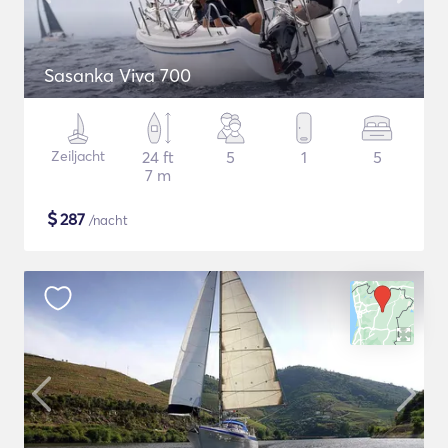
Sasanka Viva 700
Zeiljacht
24 ft
5
1
5
7 m
$
287
/nacht