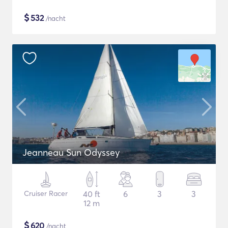
$
532
/nacht
Jeanneau Sun Odyssey
Cruiser Racer
40 ft
6
3
3
12 m
$
620
/nacht