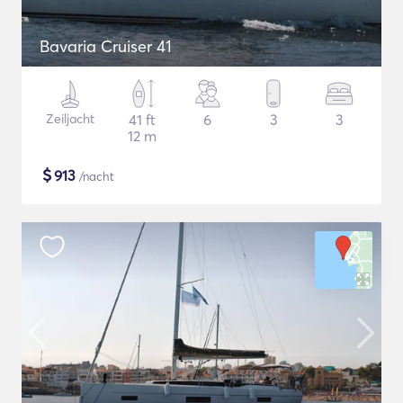
Bavaria Cruiser 41
Zeiljacht
41 ft
6
3
3
12 m
$
913
/nacht