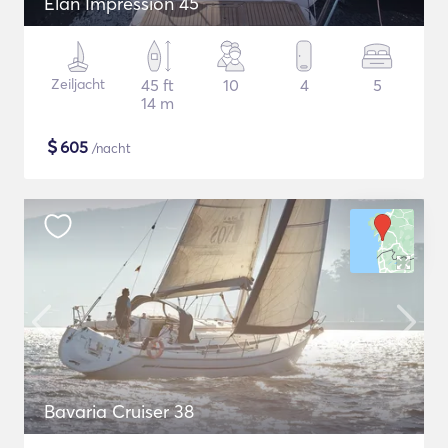
Elan Impression 45
Zeiljacht
45 ft
10
4
5
14 m
$
605
/nacht
Bavaria Cruiser 38