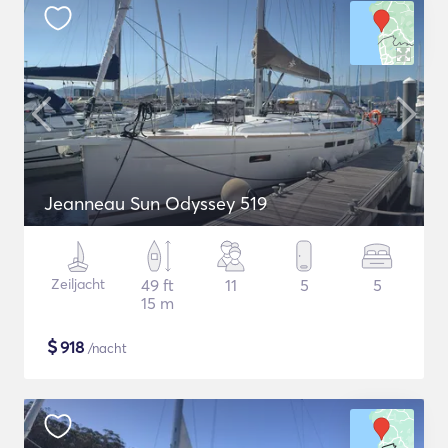
Jeanneau Sun Odyssey 519
Zeiljacht
49 ft
11
5
5
15 m
$
918
/nacht