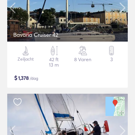
Bavaria Cruiser 42
Zeiljacht
42 ft
8 Varen
3
13 m
$
1,378
/dag