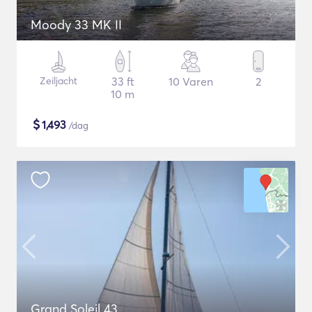
Moody 33 MK II
Zeiljacht
33 ft
10 Varen
2
10 m
$
1,493
/dag
Grand Soleil 43