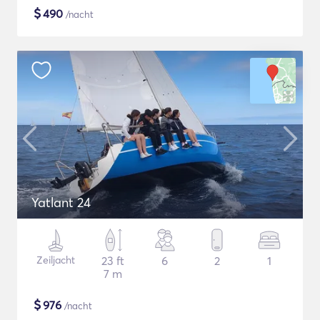
$
490
/nacht
Yatlant 24
Zeiljacht
23 ft
6
2
1
7 m
$
976
/nacht