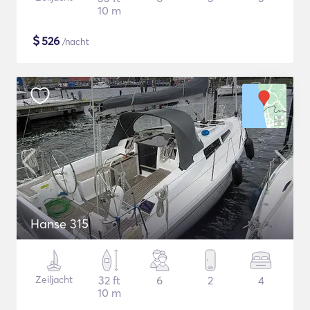
10 m
$
526
/nacht
Hanse 315
Zeiljacht
32 ft
6
2
4
10 m