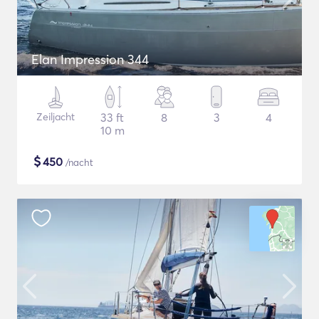
Elan Impression 344
Zeiljacht
33 ft
8
3
4
10 m
$
450
/nacht