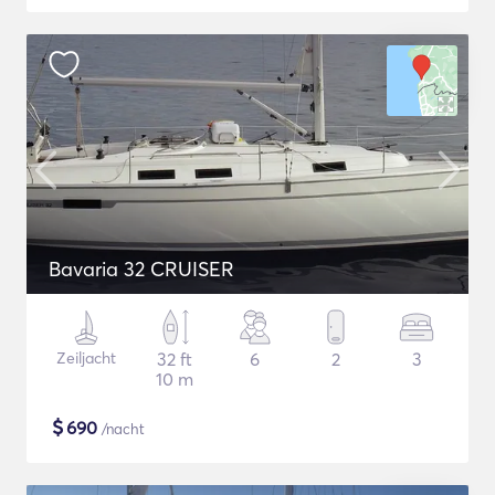
Bavaria 32 CRUISER
Zeiljacht
32 ft
6
2
3
10 m
$
690
/nacht