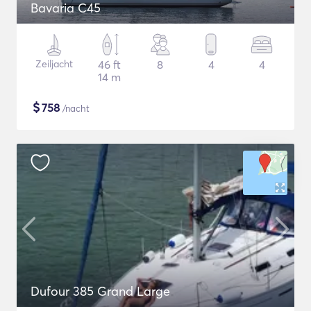
Bavaria C45
Zeiljacht
46 ft
8
4
4
14 m
$
758
/nacht
Dufour 385 Grand Large