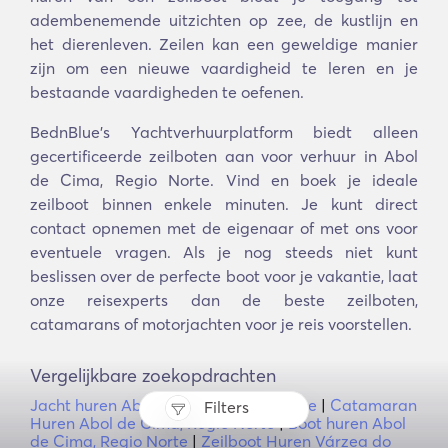
adembenemende uitzichten op zee, de kustlijn en
het dierenleven. Zeilen kan een geweldige manier
zijn om een nieuwe vaardigheid te leren en je
bestaande vaardigheden te oefenen.
BednBlue's Yachtverhuurplatform biedt alleen
gecertificeerde zeilboten aan voor verhuur in Abol
de Cima, Regio Norte. Vind en boek je ideale
zeilboot binnen enkele minuten. Je kunt direct
contact opnemen met de eigenaar of met ons voor
eventuele vragen. Als je nog steeds niet kunt
beslissen over de perfecte boot voor je vakantie, laat
onze reisexperts dan de beste zeilboten,
catamarans of motorjachten voor je reis voorstellen.
Vergelijkbare zoekopdrachten
Jacht huren Abol de Cima, Regio Norte
|
Catamaran
Filters
Huren Abol de Cima, Regio Norte
|
Boot huren Abol
de Cima, Regio Norte
|
Zeilboot Huren Várzea do