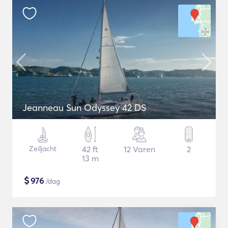
Jeanneau Sun Odyssey 42 DS
Zeiljacht
42 ft
12 Varen
2
13 m
$
976
/dag