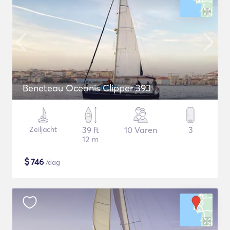
Beneteau Oceanis Clipper 393
Zeiljacht
39 ft
10 Varen
3
12 m
$
746
/dag