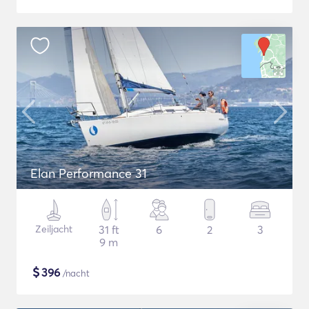
Elan Performance 31
Zeiljacht
31 ft
6
2
3
9 m
$
396
/nacht