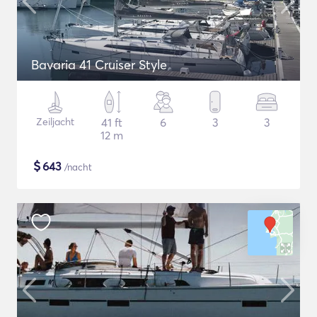
Bavaria 41 Cruiser Style
Zeiljacht
41 ft
6
3
3
12 m
$
643
/nacht