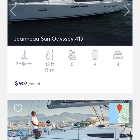
Jeanneau Sun Odyssey 419
Zeiljacht
42 ft
6
4
4
13 m
$
907
/nacht