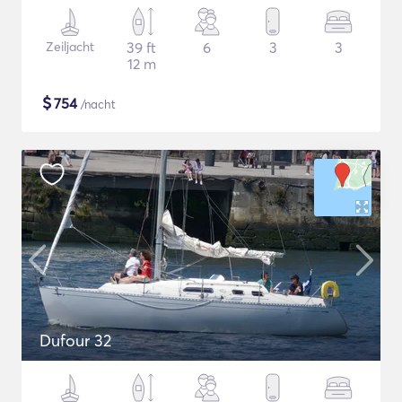
Zeiljacht
39 ft
6
3
3
12 m
$
754
/nacht
Dufour 32