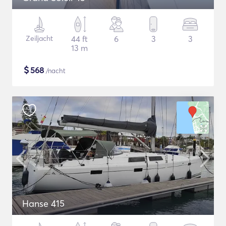
Zeiljacht
44 ft
6
3
3
13 m
$
568
/nacht
Hanse 415