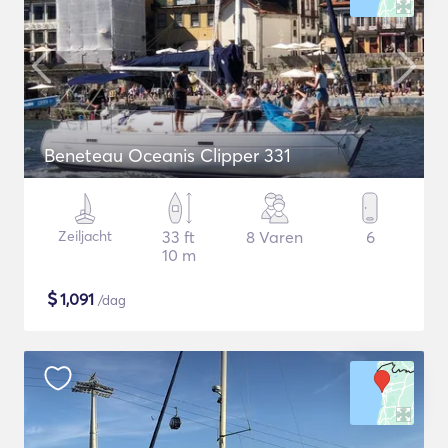
Beneteau Oceanis Clipper 331
Zeiljacht
33 ft
8 Varen
6
10 m
$
1,091
/dag