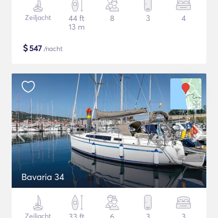
Zeiljacht
44 ft
8
3
4
13 m
$
547
/nacht
Bavaria 34
Zeiljacht
33 ft
6
3
3