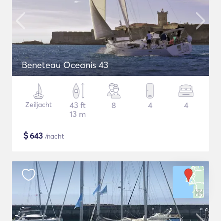
Beneteau Oceanis 43
Zeiljacht
43 ft
8
4
4
13 m
$
643
/nacht