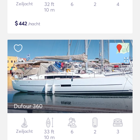
Zeiljacht
32 ft
6
2
4
10 m
$
442
/nacht
Dufour 360
Zeiljacht
33 ft
6
2
3
10 m