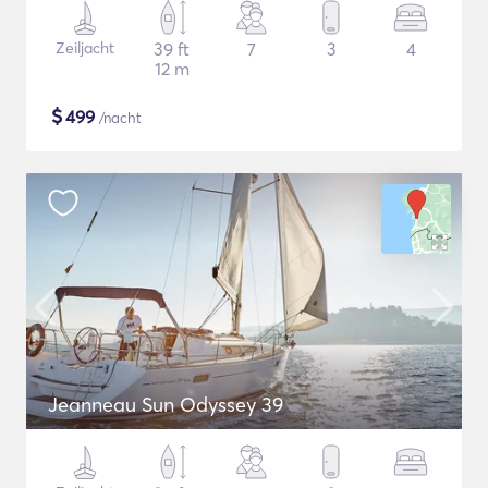
Zeiljacht
39 ft
7
3
4
12 m
$
499
/nacht
Jeanneau Sun Odyssey 39