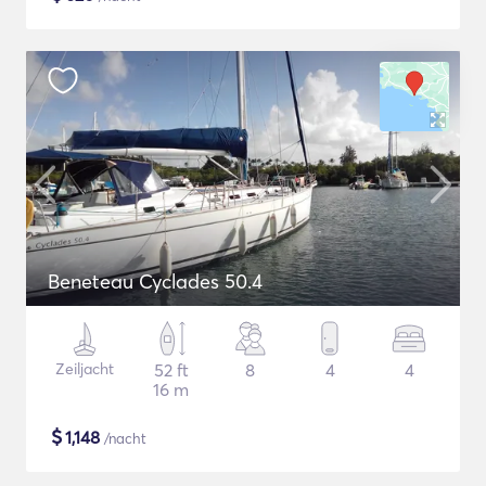
Beneteau Cyclades 50.4
Zeiljacht
52 ft
8
4
4
16 m
$
1,148
/nacht