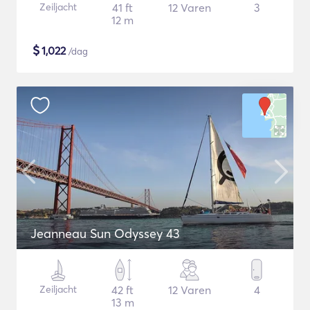
Zeiljacht
41 ft
12 Varen
3
12 m
$
1,022
/dag
Jeanneau Sun Odyssey 43
Zeiljacht
42 ft
12 Varen
4
13 m