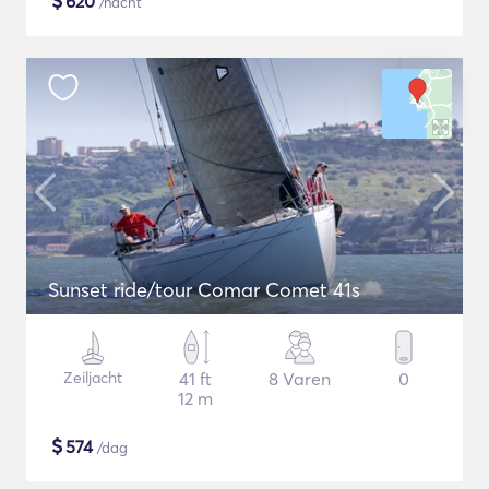
$
620
/nacht
Sunset ride/tour Comar Comet 41s
Zeiljacht
41 ft
8 Varen
0
12 m
$
574
/dag