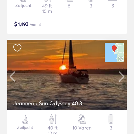
Zeiljacht
49 ft
6
3
3
15 m
$
1,493
/nacht
Jeanneau Sun Odyssey 40.3
Zeiljacht
40 ft
10 Varen
3
12 m