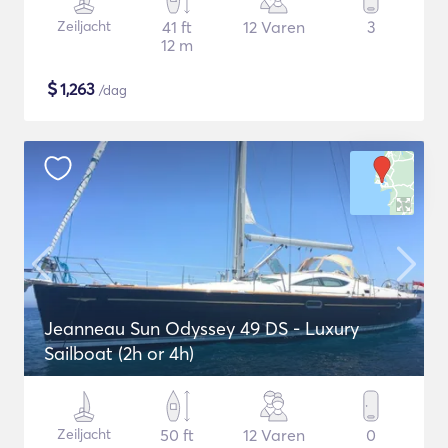
Zeiljacht
41 ft
12 Varen
3
12 m
$
1,263
/dag
Jeanneau Sun Odyssey 49 DS - Luxury
Sailboat (2h or 4h)
Zeiljacht
50 ft
12 Varen
0