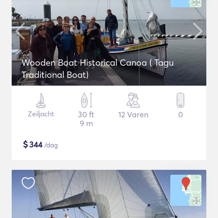
Wooden Boat Historical Canoa ( Tagu
Traditional Boat)
Zeiljacht
30 ft
12 Varen
0
9 m
$
344
/dag