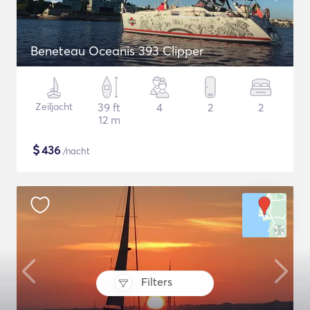
Beneteau Oceanis 393 Clipper
Zeiljacht
39 ft
4
2
2
12 m
$
436
/nacht
Filters