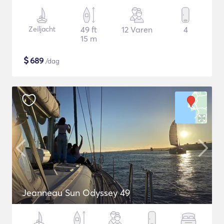
Zeiljacht
49 ft
12 Varen
4
15 m
$
689
/dag
Jeanneau Sun Odyssey 49