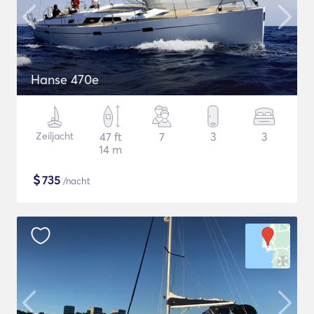
Hanse 470e
Zeiljacht
47 ft
7
3
3
14 m
$
735
/nacht