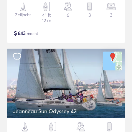
Zeiljacht
41 ft
6
3
3
12 m
$
643
/nacht
Jeanneau Sun Odyssey 42i