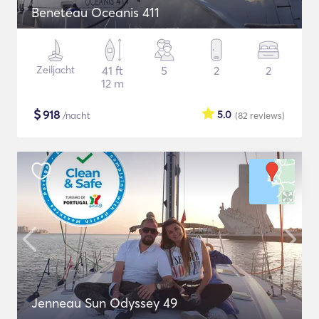
Beneteau Oceanis 411
Zeiljacht
41 ft
5
2
2
12 m
$
918
5.0
/nacht
(82
reviews
)
Jenneau Sun Odyssey 49