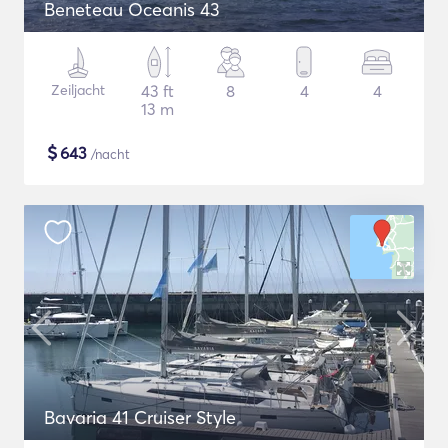
Beneteau Oceanis 43
Zeiljacht
43 ft
8
4
4
13 m
$
643
/nacht
Bavaria 41 Cruiser Style