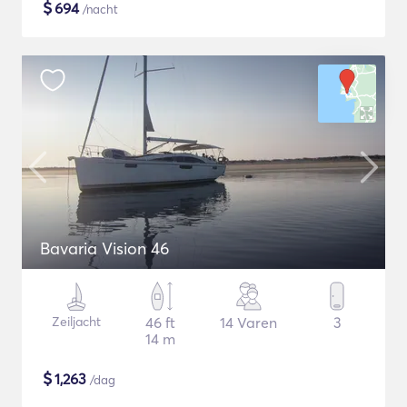
$
694
/nacht
Bavaria Vision 46
Zeiljacht
46 ft
14 Varen
3
14 m
$
1,263
/dag