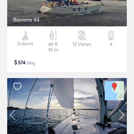
Bavaria 44
Zeiljacht
46 ft
12 Varen
4
14 m
$
574
/dag