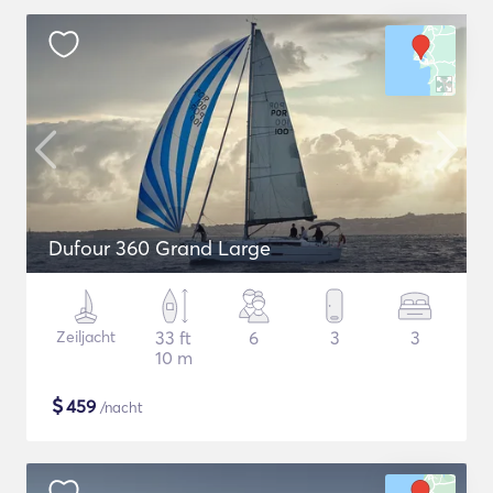
Dufour 360 Grand Large
Zeiljacht
33 ft
6
3
3
10 m
$
459
/nacht