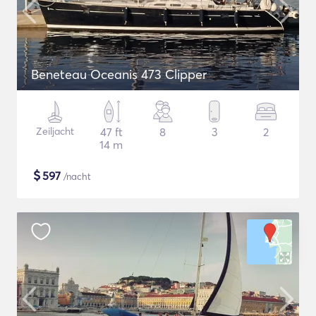
Beneteau Oceanis 473 Clipper
Zeiljacht
47 ft
8
3
2
14 m
$
597
/nacht