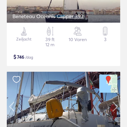
Beneteau Oceanis Clipper 393
Zeiljacht
39 ft
10 Varen
3
12 m
$
746
/dag