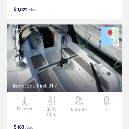
$
1,022
/dag
Beneteau First 31.7
Zeiljacht
33 ft
6 Varen
1
10 m
$
183
/dag