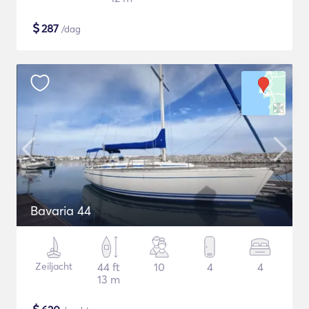
$
287
/dag
Bavaria 44
Zeiljacht
44 ft
10
4
4
13 m