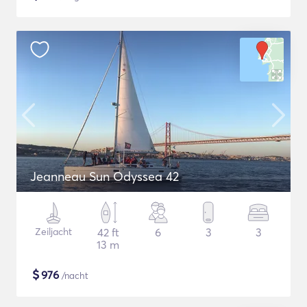
Jeanneau Sun Odyssea 42
Zeiljacht
42 ft
6
3
3
13 m
$
976
/nacht