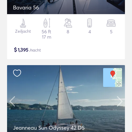
Bavaria 56
Zeiljacht
56 ft
8
4
5
17 m
$
1,395
/nacht
Jeanneau Sun Odyssey 42 DS