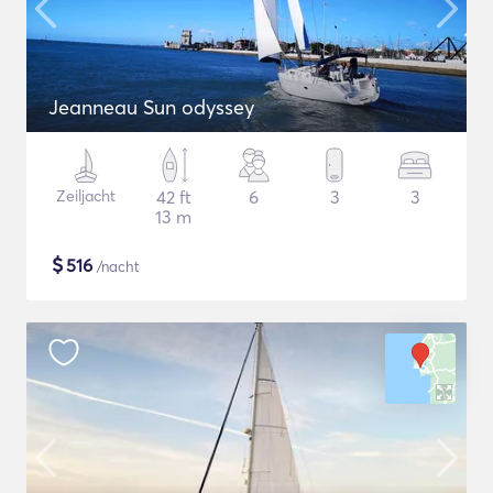
Jeanneau Sun odyssey
Zeiljacht
42 ft
6
3
3
13 m
$
516
/nacht