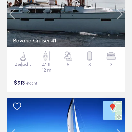
Bavaria Cruiser 41
Zeiljacht
41 ft
6
3
3
12 m
$
913
/nacht