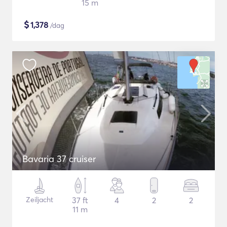
15 m
$
1,378
/dag
Bavaria 37 cruiser
Zeiljacht
37 ft
4
2
2
11 m