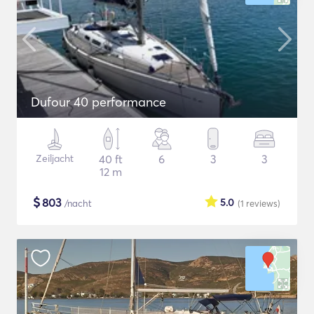
Dufour 40 performance
Zeiljacht
40 ft
6
3
3
12 m
$
803
5.0
/nacht
(1
reviews
)