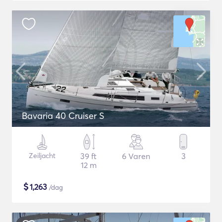
Bavaria 40 Cruiser S
Zeiljacht
39 ft
6 Varen
3
12 m
$
1,263
/dag