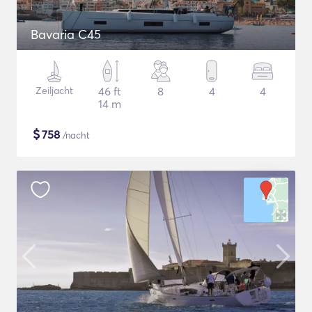
Bavaria C45
Zeiljacht
46 ft
8
4
4
14 m
$
758
/nacht