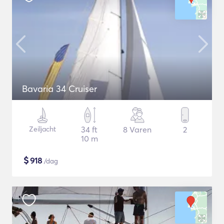
Bavaria 34 Cruiser
Zeiljacht
34 ft
8 Varen
2
10 m
$
918
/dag