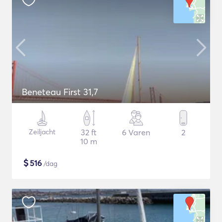
Beneteau First 31,7
Zeiljacht
32 ft
6 Varen
2
10 m
$
516
/dag