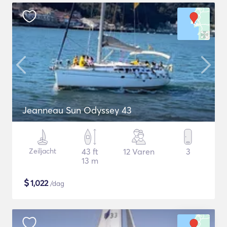
Jeanneau Sun Odyssey 43
Zeiljacht
43 ft
12 Varen
3
13 m
$
1,022
/dag