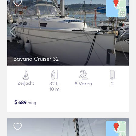
Bavaria Cruiser 32
Zeiljacht
32 ft
8 Varen
2
10 m
$
689
/dag