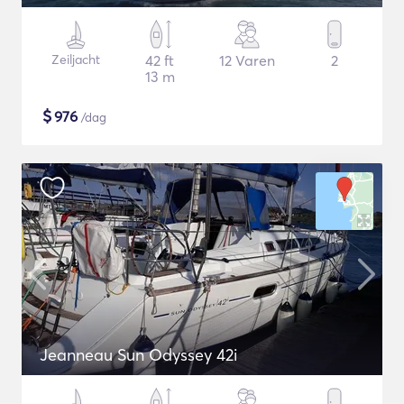
Zeiljacht
42 ft
12 Varen
2
13 m
$
976
/dag
Jeanneau Sun Odyssey 42i