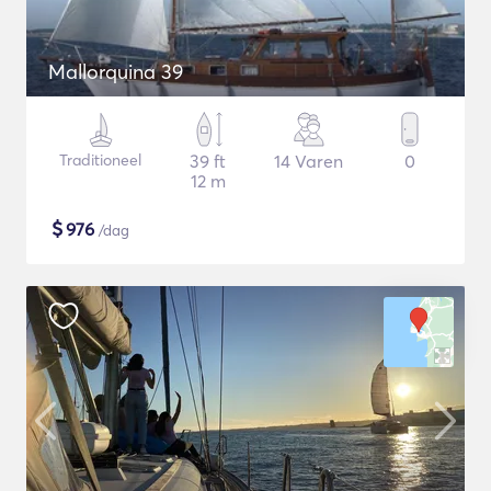
Mallorquina 39
Traditioneel
39 ft
14 Varen
0
12 m
$
976
/dag