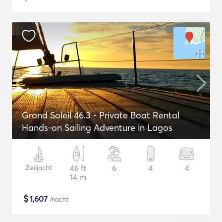
Grand Soleil 46.3 - Private Boat Rental
Hands-on Sailing Adventure in Lagos
Zeiljacht
46 ft
6
4
4
14 m
$
1,607
/nacht