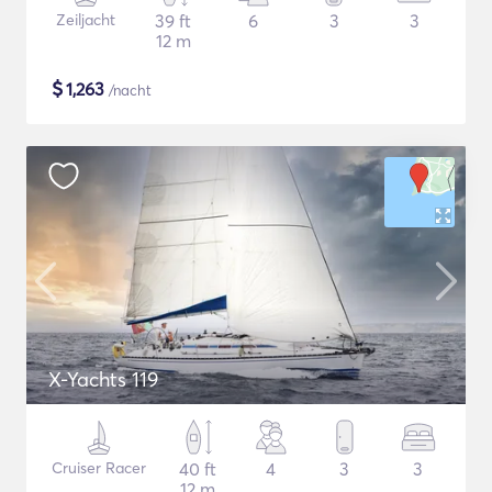
Zeiljacht
39 ft
6
3
3
12 m
$
1,263
/nacht
X-Yachts 119
Cruiser Racer
40 ft
4
3
3
12 m