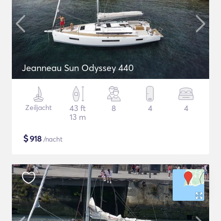
Jeanneau Sun Odyssey 440
Zeiljacht
43 ft
8
4
4
13 m
$
918
/nacht