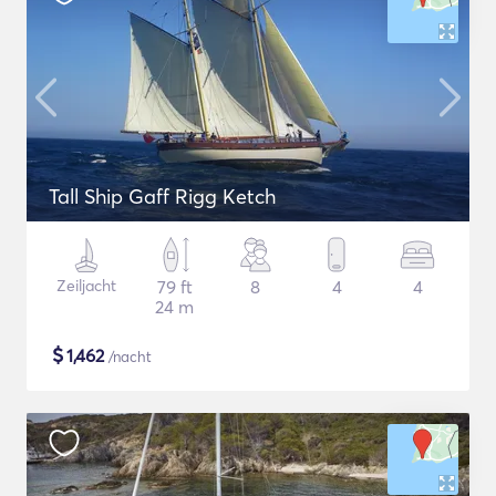
Tall Ship Gaff Rigg Ketch
Zeiljacht
79 ft
8
4
4
24 m
$
1,462
/nacht