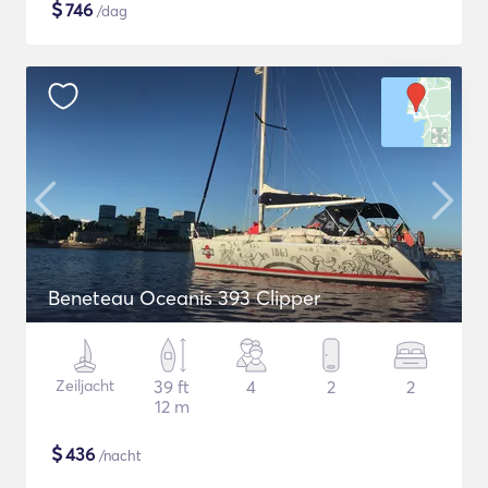
$
746
/dag
Beneteau Oceanis 393 Clipper
Zeiljacht
39 ft
4
2
2
12 m
$
436
/nacht