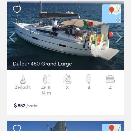
Dufour 460 Grand Large
Zeiljacht
46 ft
8
4
4
14 m
$
852
/nacht