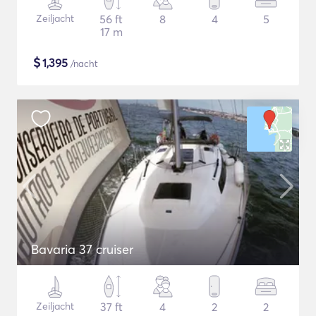
Zeiljacht
56 ft
8
4
5
17 m
$
1,395
/nacht
Bavaria 37 cruiser
Zeiljacht
37 ft
4
2
2