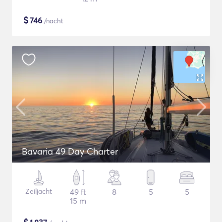
$
746
/nacht
Bavaria 49 Day Charter
Zeiljacht
49 ft
8
5
5
15 m