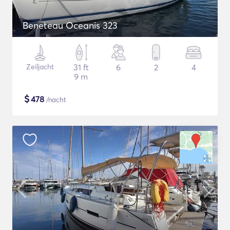
Beneteau Oceanis 323
Zeiljacht
31 ft
6
2
4
9 m
$
478
/nacht