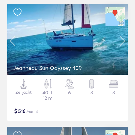
Jeanneau Sun Odyssey 409
Zeiljacht
40 ft
6
3
3
12 m
$
516
/nacht