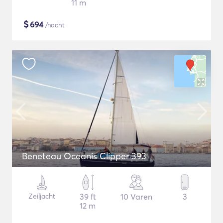
11 m
$
694
/nacht
Beneteau Oceanis Clipper 393
Zeiljacht
39 ft
10 Varen
3
12 m