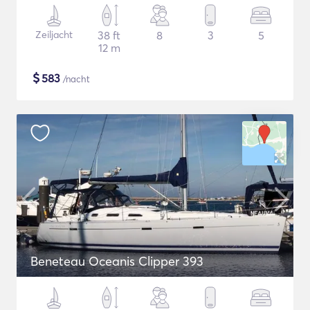
Zeiljacht
38 ft
8
3
5
12 m
$
583
/nacht
Beneteau Oceanis Clipper 393