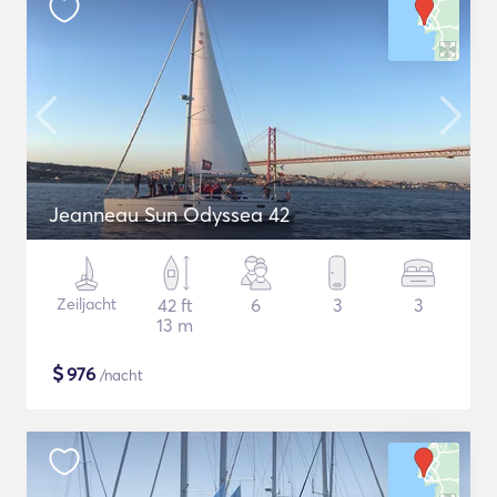
Jeanneau Sun Odyssea 42
Zeiljacht
42 ft
6
3
3
13 m
$
976
/nacht