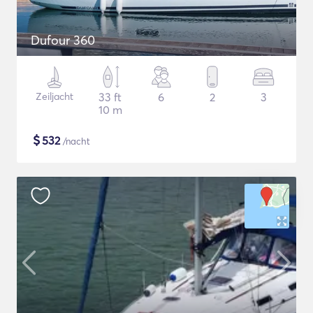
Dufour 360
Zeiljacht
33 ft
6
2
3
10 m
$
532
/nacht