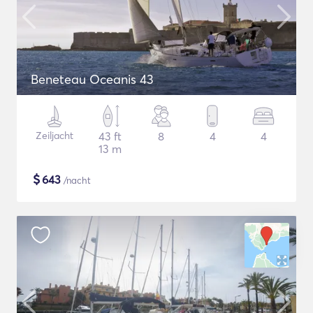
Beneteau Oceanis 43
Zeiljacht
43 ft
8
4
4
13 m
$
643
/nacht