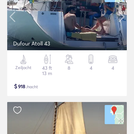
Dufour Atoll 43
Zeiljacht
43 ft
8
4
4
13 m
$
918
/nacht