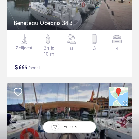
Beneteau Oceanis 34.3
Zeiljacht
34 ft
8
3
4
10 m
$
666
/nacht
Filters