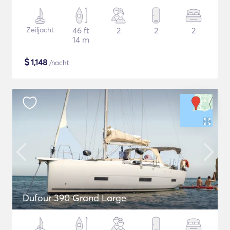
Zeiljacht
46 ft
2
2
2
14 m
$
1,148
/nacht
Dufour 390 Grand Large