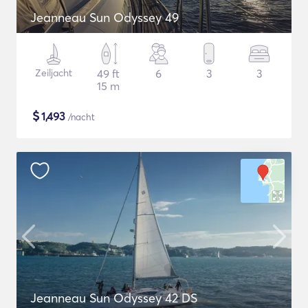
Jeanneau Sun Odyssey 49
Zeiljacht
49 ft
6
3
3
15 m
$
1,493
/nacht
Jeanneau Sun Odyssey 42 DS