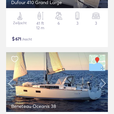
Dufour 410 Grand Large
Zeiljacht
41 ft
6
3
3
12 m
$
671
/nacht
Beneteau Oceanis 38