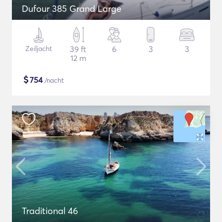
Dufour 385 Grand Large
Zeiljacht
39 ft
6
3
3
12 m
$
754
/nacht
Traditional 46