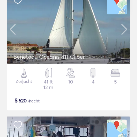
Beneteau Oceanis 411 Cliper
Zeiljacht
41 ft
10
4
5
12 m
$
620
/nacht