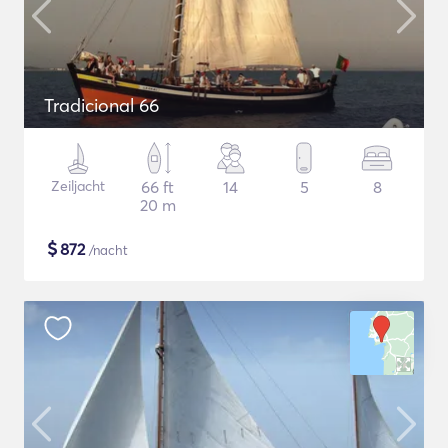
Tradicional 66
Zeiljacht
66 ft
14
5
8
20 m
$
872
/nacht