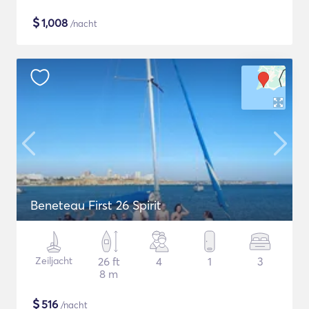
$
1,008
/nacht
Beneteau First 26 Spirit
Zeiljacht
26 ft
4
1
3
8 m
$
516
/nacht