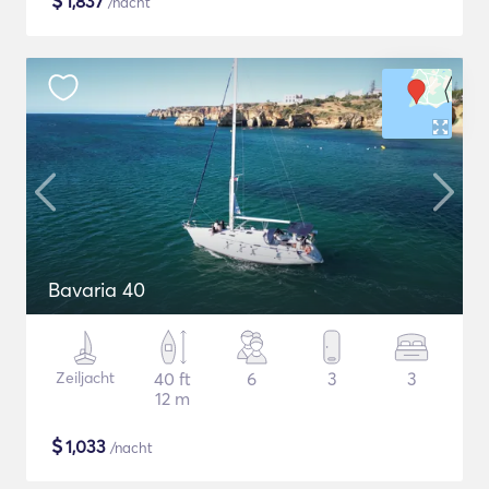
$
1,837
/nacht
Bavaria 40
Zeiljacht
40 ft
6
3
3
12 m
$
1,033
/nacht