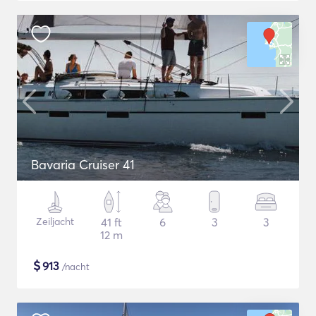
Bavaria Cruiser 41
Zeiljacht
41 ft
6
3
3
12 m
$
913
/nacht