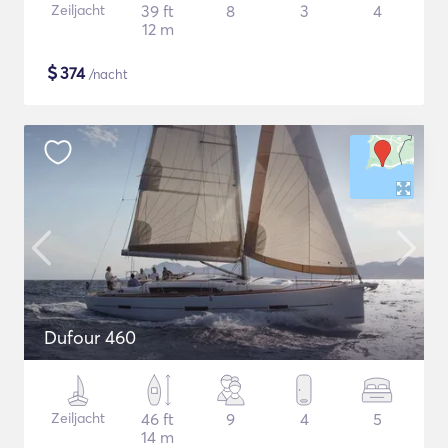
Zeiljacht
39 ft
8
3
4
12 m
$
374
/nacht
Dufour 460
Zeiljacht
46 ft
9
4
5
14 m