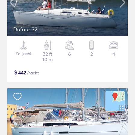
Dufour 32
Zeiljacht
32 ft
6
2
4
10 m
$
442
/nacht