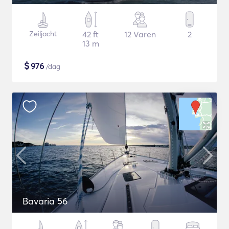
Zeiljacht
42 ft
12 Varen
2
13 m
$
976
/dag
Bavaria 56