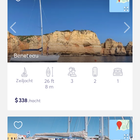
Beneteau
Zeiljacht
26 ft
3
2
1
8 m
$
338
/nacht