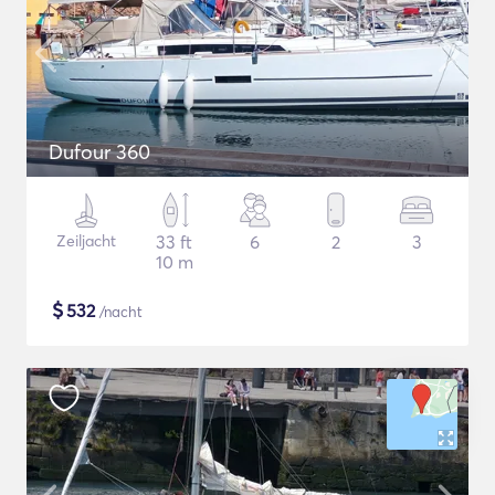
Dufour 360
Zeiljacht
33 ft
6
2
3
10 m
$
532
/nacht