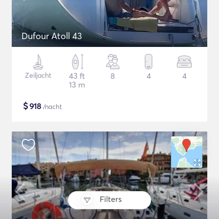
Dufour Atoll 43
Zeiljacht
43 ft
8
4
4
13 m
$
918
/nacht
Filters