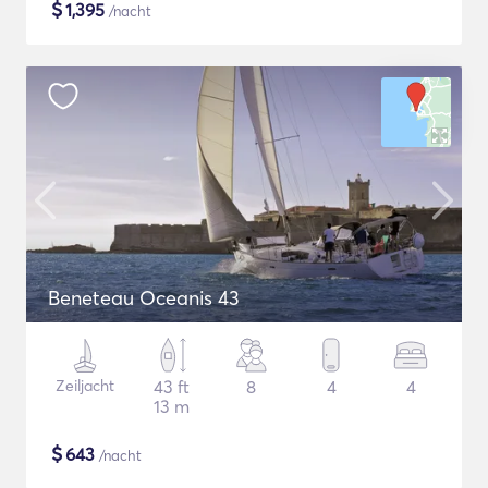
$
1,395
/nacht
Beneteau Oceanis 43
Zeiljacht
43 ft
8
4
4
13 m
$
643
/nacht