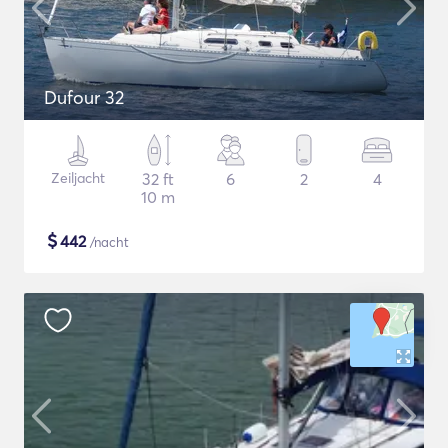
Dufour 32
Zeiljacht
32 ft
6
2
4
10 m
$
442
/nacht