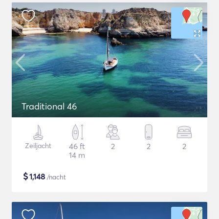
Traditional 46
Zeiljacht
46 ft
2
2
2
14 m
$
1,148
/nacht