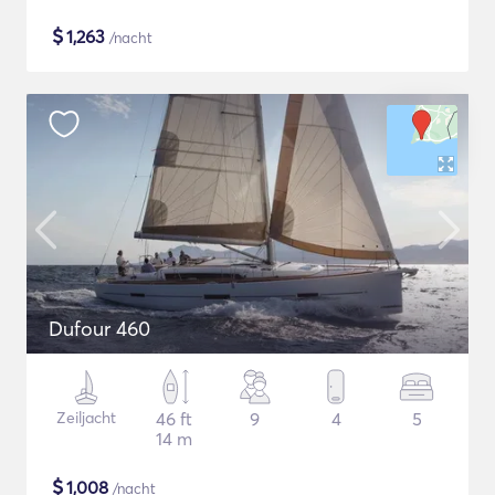
$
1,263
/nacht
Dufour 460
Zeiljacht
46 ft
9
4
5
14 m
$
1,008
/nacht