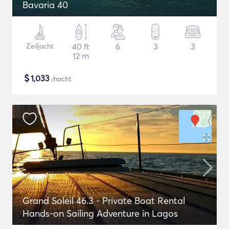
Bavaria 40
Zeiljacht
40 ft
6
3
3
12 m
$
1,033
/nacht
Grand Soleil 46.3 - Private Boat Rental
Hands-on Sailing Adventure in Lagos