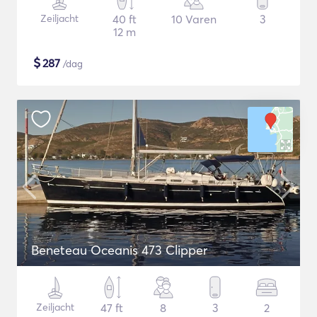
Zeiljacht
40 ft
10 Varen
3
12 m
$
287
/dag
Beneteau Oceanis 473 Clipper
Zeiljacht
47 ft
8
3
2