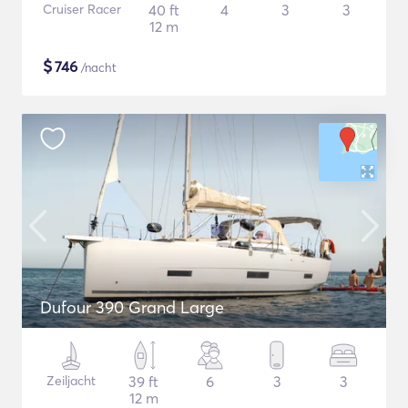
Cruiser Racer
40 ft
4
3
3
12 m
$
746
/nacht
Dufour 390 Grand Large
Zeiljacht
39 ft
6
3
3
12 m