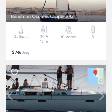
Beneteau Oceanis Clipper 393
Zeiljacht
39 ft
10 Varen
3
12 m
$
746
/dag