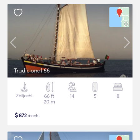
Tradicional 66
Zeiljacht
66 ft
14
5
8
20 m
$
872
/nacht