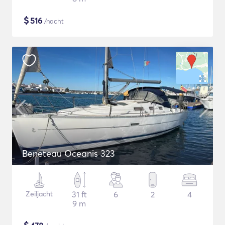
$
516
/nacht
Beneteau Oceanis 323
Zeiljacht
31 ft
6
2
4
9 m