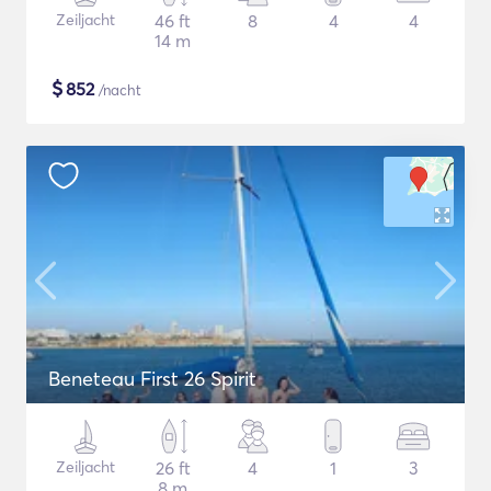
Zeiljacht
46 ft
8
4
4
14 m
$
852
/nacht
Beneteau First 26 Spirit
Zeiljacht
26 ft
4
1
3
8 m