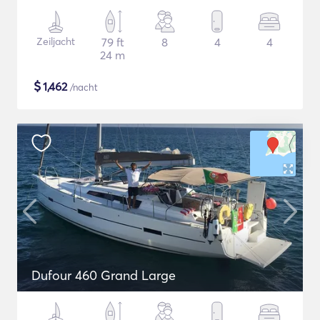
Zeiljacht
79 ft
8
4
4
24 m
$
1,462
/nacht
Dufour 460 Grand Large