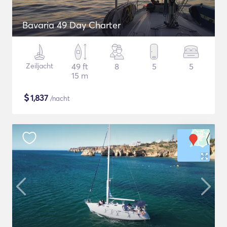
Bavaria 49 Day Charter
Zeiljacht
49 ft
8
5
5
15 m
$
1,837
/nacht