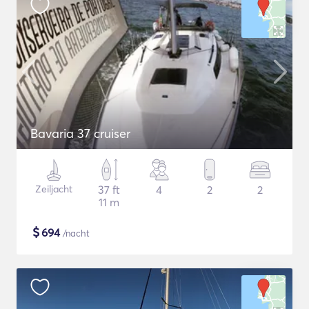
Bavaria 37 cruiser
Zeiljacht
37 ft
4
2
2
11 m
$
694
/nacht