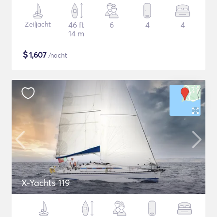
Zeiljacht
46 ft
6
4
4
14 m
$
1,607
/nacht
X-Yachts 119