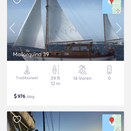
Mallorquina 39
Traditioneel
39 ft
14 Varen
0
12 m
$
976
/dag