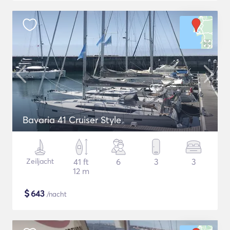
Bavaria 41 Cruiser Style
Zeiljacht
41 ft
6
3
3
12 m
$
643
/nacht