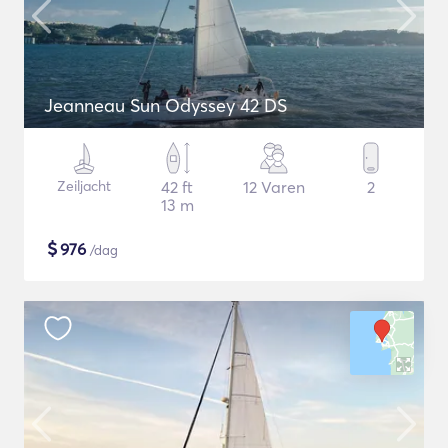
Jeanneau Sun Odyssey 42 DS
Zeiljacht
42 ft
12 Varen
2
13 m
$
976
/dag