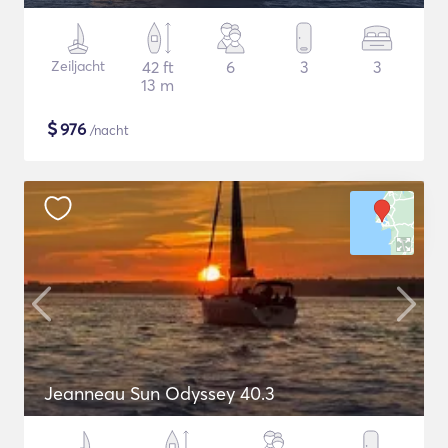
Zeiljacht
42 ft
6
3
3
13 m
$
976
/nacht
Jeanneau Sun Odyssey 40.3