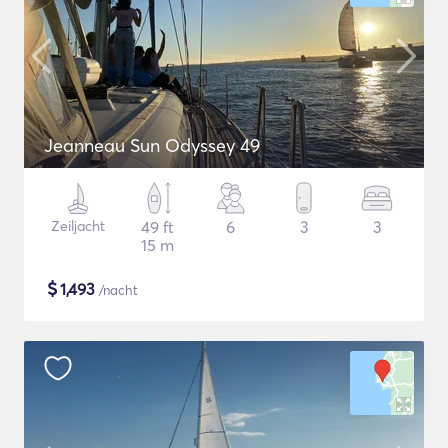
Jeanneau Sun Odyssey 49
Zeiljacht
49 ft
6
3
3
15 m
$
1,493
/nacht