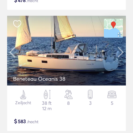
$
478
/nacht
Beneteau Oceanis 38
Zeiljacht
38 ft
8
3
5
12 m
$
583
/nacht