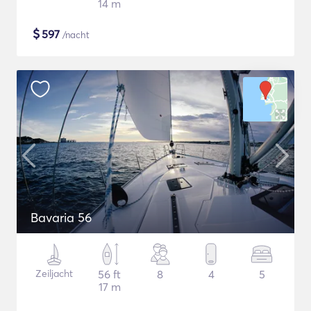
14 m
$
597
/nacht
Bavaria 56
Zeiljacht
56 ft
8
4
5
17 m