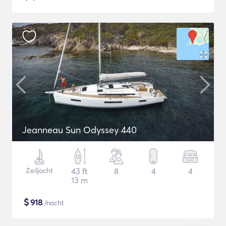
Jeanneau Sun Odyssey 440
Zeiljacht
43 ft
8
4
4
13 m
$
918
/nacht