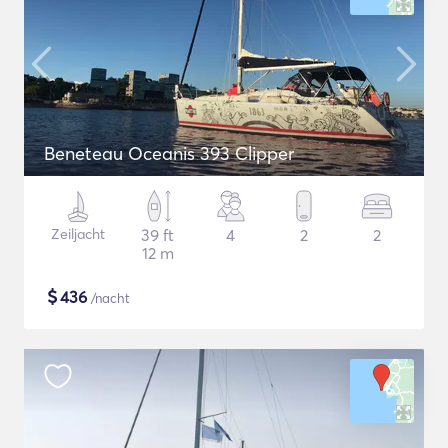
Beneteau Oceanis 393 Clipper
Zeiljacht
39 ft
4
2
2
12 m
$
436
/nacht