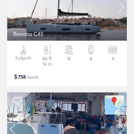
Bavaria C45
Zeiljacht
46 ft
8
4
4
14 m
$
758
/nacht