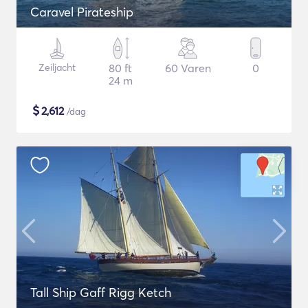
Caravel Pirateship
Zeiljacht
80 ft
60 Varen
0
24 m
$
2,612
/dag
Tall Ship Gaff Rigg Ketch