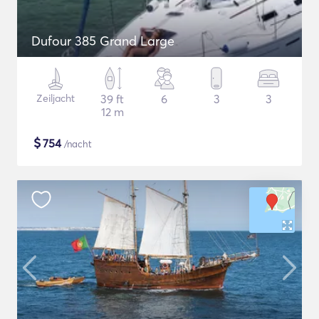
Dufour 385 Grand Large
Zeiljacht
39 ft
6
3
3
12 m
$
754
/nacht