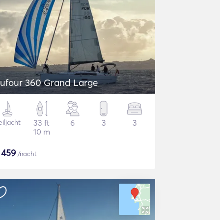
ufour 360 Grand Large
iljacht
33 ft
6
3
3
10 m
$
459
/nacht