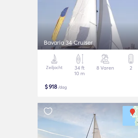
Bavaria 34 Cruiser
Zeiljacht
34 ft
8 Varen
2
10 m
$
918
/dag