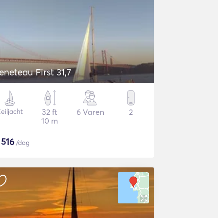
eneteau First 31,7
eiljacht
32 ft
6 Varen
2
10 m
$
516
/dag