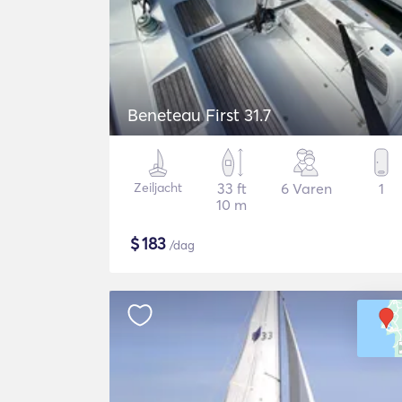
Beneteau First 31.7
Zeiljacht
33 ft
6 Varen
1
10 m
$
183
/dag