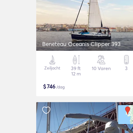
Beneteau Oceanis Clipper 393
Zeiljacht
39 ft
10 Varen
3
12 m
$
746
/dag