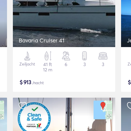
Bavaria Cruiser 41
J
Zeiljacht
41 ft
6
3
3
Ze
12 m
$
913
/nacht