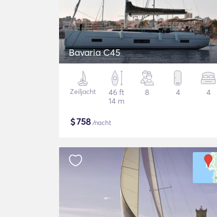
Bavaria C45
Zeiljacht
46 ft
8
4
4
14 m
$
758
/nacht