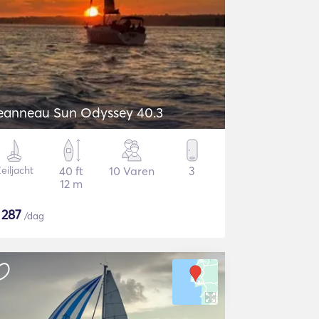
eanneau Sun Odyssey 40.3
eiljacht
40 ft
10 Varen
3
12 m
$
287
/dag