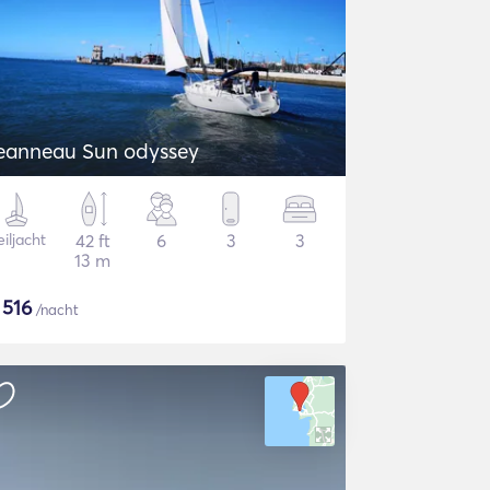
eanneau Sun odyssey
iljacht
42 ft
6
3
3
13 m
$
516
/nacht