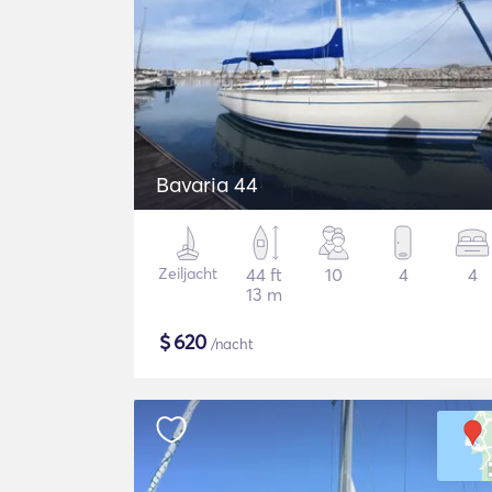
Bavaria 44
Zeiljacht
44 ft
10
4
4
13 m
$
620
/nacht