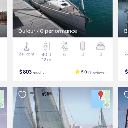
Dufour 40 performance
B
Zeiljacht
40 ft
6
3
3
Ze
12 m
$
803
5.0
/nacht
(1
reviews
)