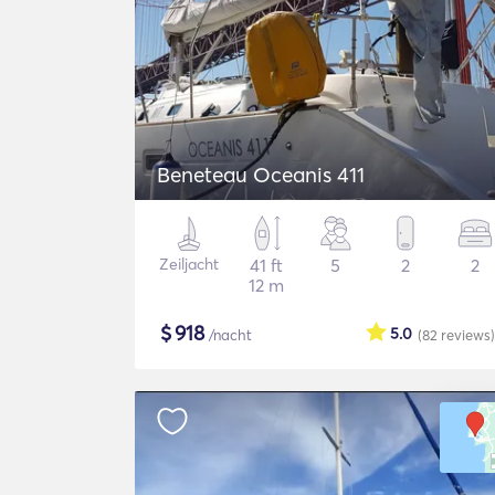
Beneteau Oceanis 411
Zeiljacht
41 ft
5
2
2
12 m
$
918
5.0
/nacht
(82
reviews
)