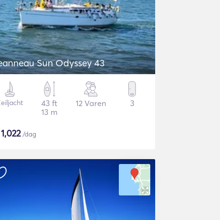
eanneau Sun Odyssey 43
eiljacht
43 ft
12 Varen
3
13 m
$
1,022
/dag