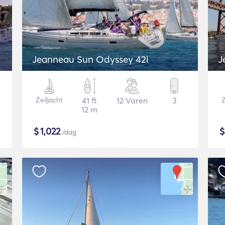
Jeanneau Sun Odyssey 42i
J
Zeiljacht
41 ft
12 Varen
3
Z
12 m
$
1,022
/dag