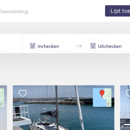
Lijst t
de bemanning.