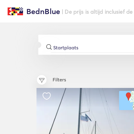
BednBlue
| De prijs is altijd inclusief 
Filters