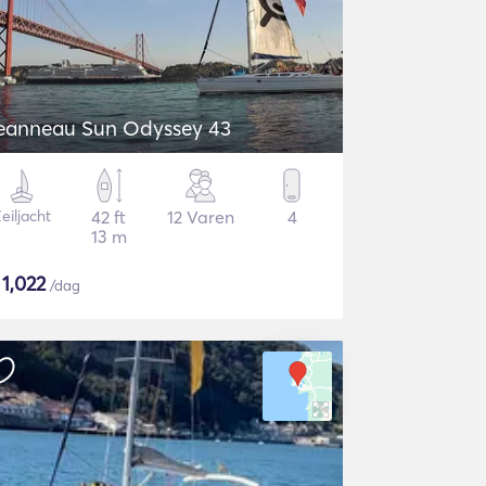
eanneau Sun Odyssey 43
eiljacht
42 ft
12 Varen
4
13 m
$
1,022
/dag