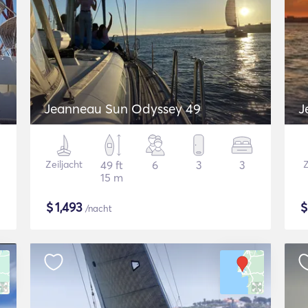
Jeanneau Sun Odyssey 49
J
Zeiljacht
49 ft
6
3
3
Z
15 m
$
1,493
/nacht