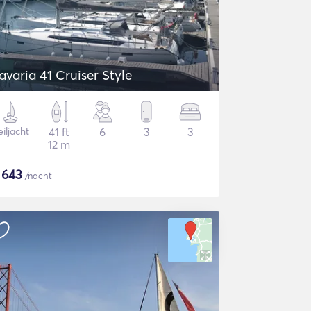
avaria 41 Cruiser Style
iljacht
41 ft
6
3
3
12 m
$
643
/nacht