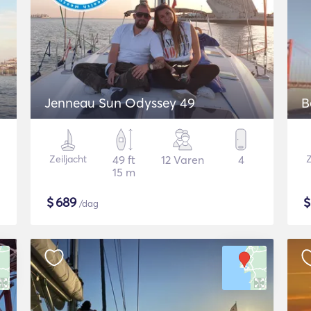
Jenneau Sun Odyssey 49
B
Zeiljacht
49 ft
12 Varen
4
Z
15 m
$
689
/dag