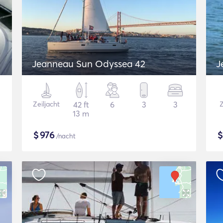
Jeanneau Sun Odyssea 42
J
Zeiljacht
42 ft
6
3
3
Z
13 m
$
976
/nacht