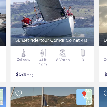
Sunset ride/tour Comar Comet 41s
D
Zeiljacht
41 ft
8 Varen
0
Ze
12 m
$
574
/dag