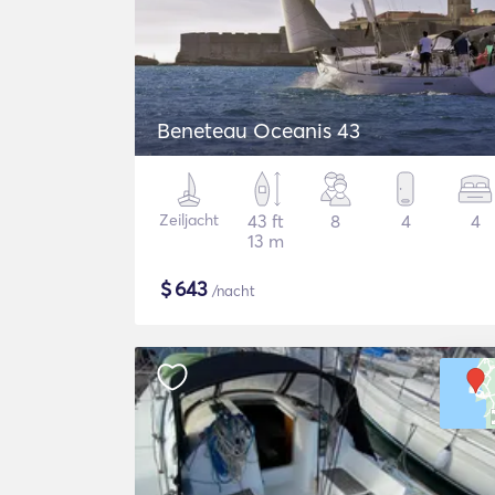
Beneteau Oceanis 43
Zeiljacht
43 ft
8
4
4
13 m
$
643
/nacht