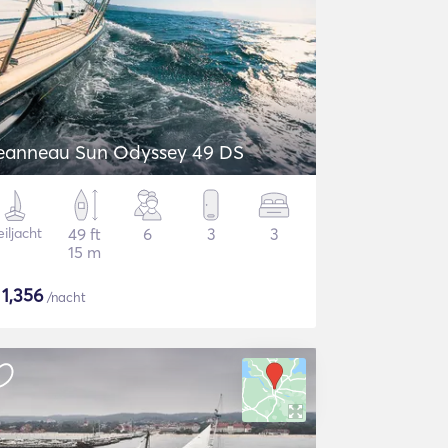
eanneau Sun Odyssey 49 DS
iljacht
49 ft
6
3
3
15 m
$
1,356
/nacht