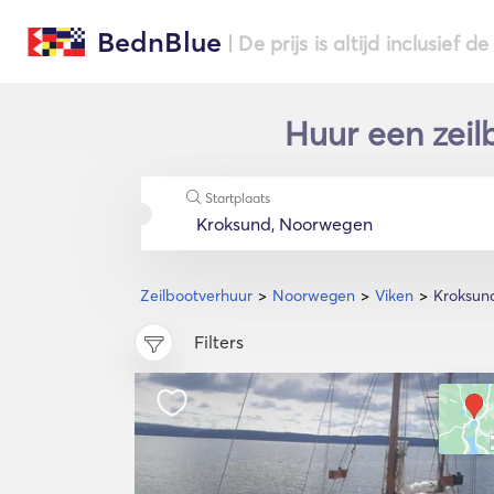
BednBlue
| De prijs is altijd inclusief 
Huur een zeil
Startplaats
Zeilbootverhuur
Noorwegen
Viken
Kroksun
Filters