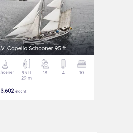
.V. Capello Schooner 95 ft
choener
95 ft
18
4
10
29 m
$
3,602
/nacht