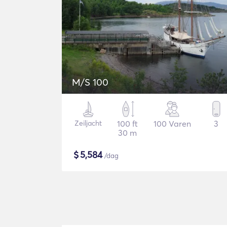
M/S 100
Zeiljacht
100 ft
100 Varen
3
30 m
$
5,584
/dag