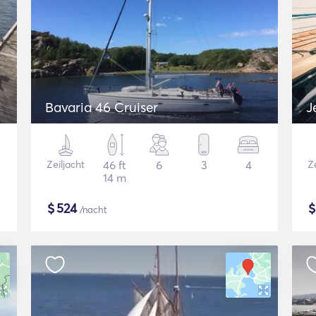
Bavaria 46 Cruiser
J
Zeiljacht
46 ft
6
3
4
Ze
14 m
$
524
/nacht