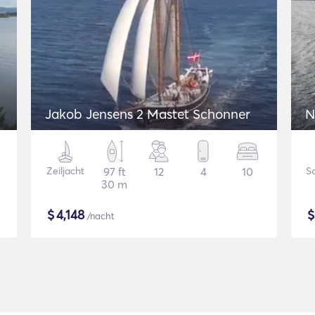
Jakob Jensens 2 Mastet Schonner
N
Zeiljacht
97 ft
12
4
10
S
30 m
$
4,148
/nacht