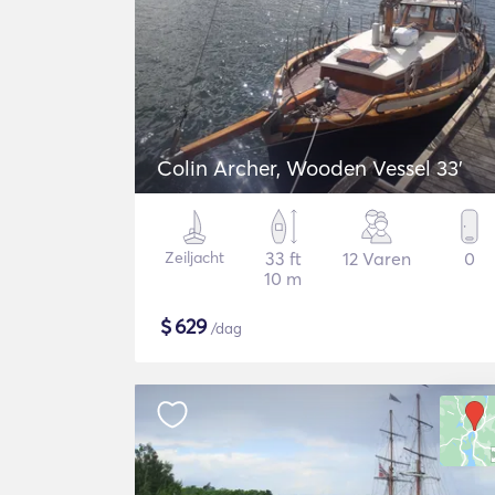
Colin Archer, Wooden Vessel 33'
Zeiljacht
33 ft
12 Varen
0
10 m
$
629
/dag