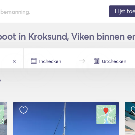
Lijst t
de bemanning.
boot in Kroksund, Viken binnen e
d