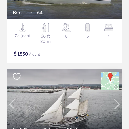
Beneteau 64
Zeiljacht
66 ft
8
5
4
20 m
$
1,550
/nacht