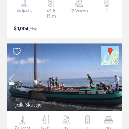
Zeiljacht
49 ft
12 Varen
1
15 m
$
1,004
/dag
Tjalk Skutsje
Zeiljacht
66 ft
12
1
10