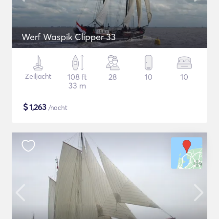
Werf Waspik Clipper 33
Zeiljacht
108 ft
28
10
10
33 m
$
1,263
/nacht