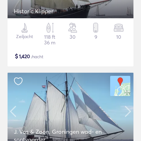
Historic Klipper
Zeiljacht
118 ft
30
9
10
36 m
$
1,420
/nacht
J. Vos & Zoon, Groningen wad- en
sontvaarder