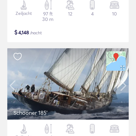
Zeiljacht
97 ft
12
4
10
30 m
$
4,148
/nacht
Schooner 185'