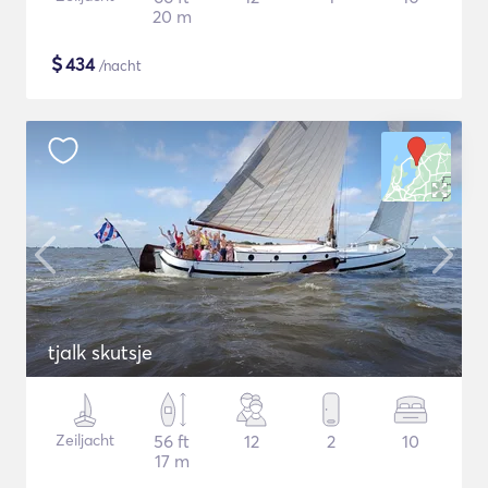
20 m
$
434
/nacht
tjalk skutsje
Zeiljacht
56 ft
12
2
10
17 m