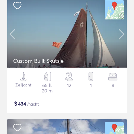
Custom Built Skutsje
Zeiljacht
65 ft
12
1
8
20 m
$
434
/nacht