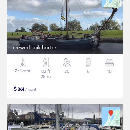
crewed sailcharter
Zeiljacht
82 ft
20
8
10
25 m
$
861
/nacht