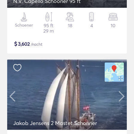
N.V. Capello Schooner 95 ft
Schoener
95 ft
18
4
10
29 m
$
3,602
/nacht
Jakob Jensens 2 Mastet Schonner