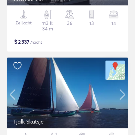
Zeiljacht
113 ft
36
13
14
34 m
$
2,337
/nacht
Tjalk Skutsje