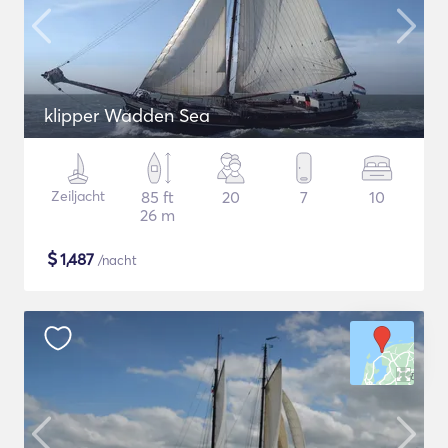
klipper Wadden Sea
Zeiljacht
85 ft
20
7
10
26 m
$
1,487
/nacht