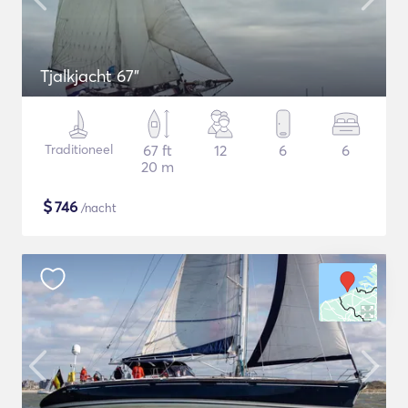
Tjalkjacht 67"
Traditioneel
67 ft
12
6
6
20 m
$
746
/nacht