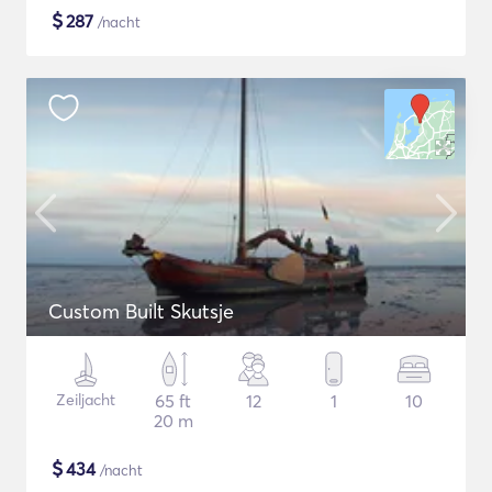
$
287
/nacht
Custom Built Skutsje
Zeiljacht
65 ft
12
1
10
20 m
$
434
/nacht