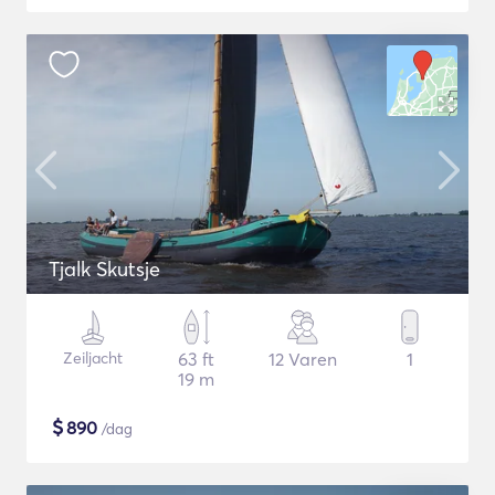
Tjalk Skutsje
Zeiljacht
63 ft
12 Varen
1
19 m
$
890
/dag