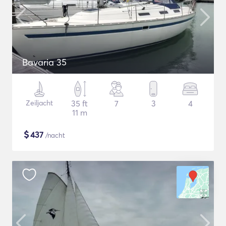
Bavaria 35
Zeiljacht
35 ft
7
3
4
11 m
$
437
/nacht