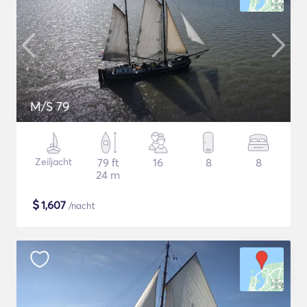
M/S 79
Zeiljacht
79 ft
16
8
8
24 m
$
1,607
/nacht