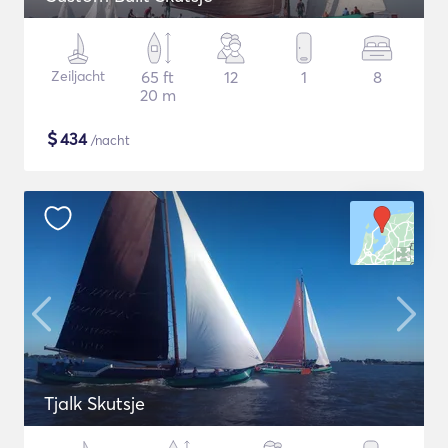
Zeiljacht
65 ft
12
1
8
20 m
$
434
/nacht
Tjalk Skutsje