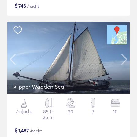
$
746
/nacht
klipper Wadden Sea
Zeiljacht
85 ft
20
7
10
26 m
$
1,487
/nacht