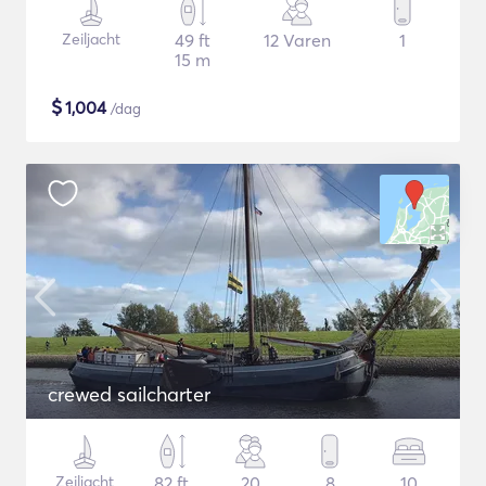
Zeiljacht
49 ft
12 Varen
1
15 m
$
1,004
/dag
crewed sailcharter
Zeiljacht
82 ft
20
8
10