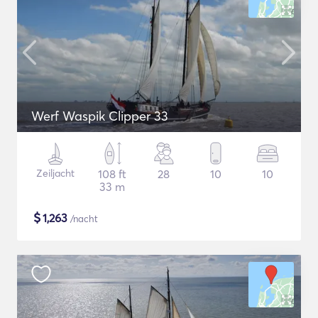
Werf Waspik Clipper 33
Zeiljacht
108 ft
28
10
10
33 m
$
1,263
/nacht