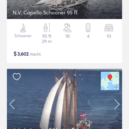
N.V. Capello Schooner 95 ft
Schoener
95 ft
18
4
10
29 m
$
3,602
/nacht