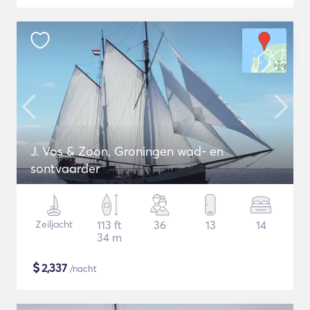
J. Vos & Zoon, Groningen wad- en
sontvaarder
Zeiljacht
113 ft
36
13
14
34 m
$
2,337
/nacht