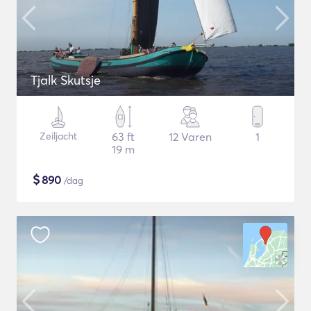
Tjalk Skutsje
Zeiljacht
63 ft
12 Varen
1
19 m
$
890
/dag