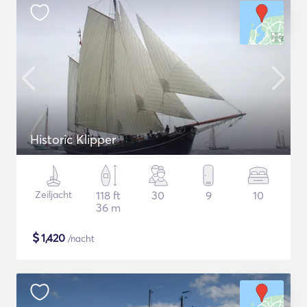
Historic Klipper
Zeiljacht
118 ft
30
9
10
36 m
$
1,420
/nacht