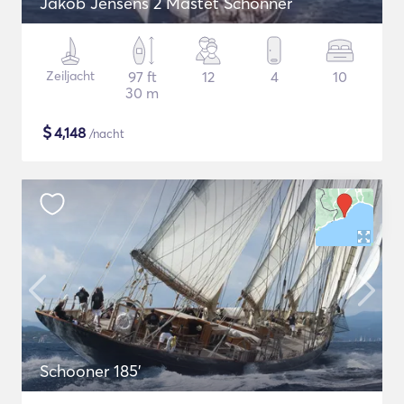
Jakob Jensens 2 Mastet Schonner
Zeiljacht
97 ft
12
4
10
30 m
$
4,148
/nacht
Schooner 185'