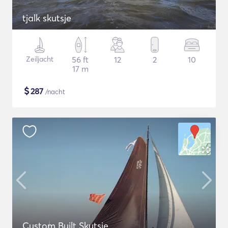
tjalk skutsje
Zeiljacht
56 ft
12
2
10
17 m
$
287
/nacht
Custom Built Skutsje