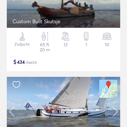
Custom Built Skutsje
Zeiljacht
65 ft
12
1
10
20 m
$
434
/nacht