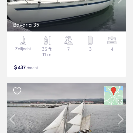
Bavaria 35
Zeiljacht
35 ft
7
3
4
11 m
$
437
/nacht