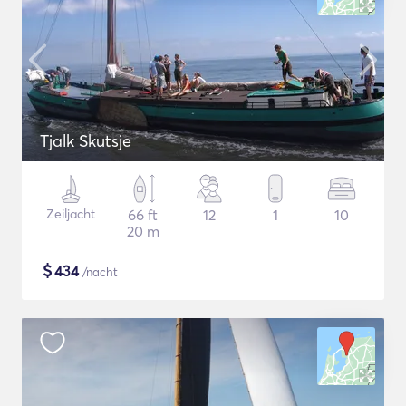
Tjalk Skutsje
Zeiljacht
66 ft
12
1
10
20 m
$
434
/nacht