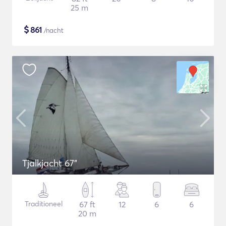
25 m
$
861
/nacht
Tjalkjacht 67"
Traditioneel
67 ft
12
6
6
20 m