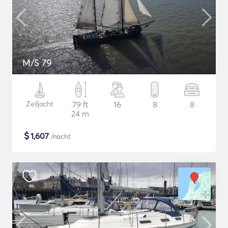
M/S 79
Zeiljacht
79 ft
16
8
8
24 m
$
1,607
/nacht