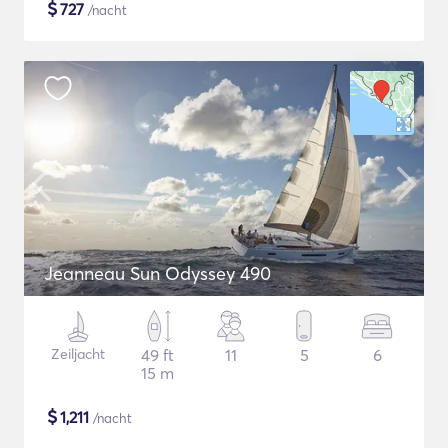
$
727
/nacht
Jeanneau Sun Odyssey 490
Zeiljacht
49 ft
11
5
6
15 m
$
1,211
/nacht