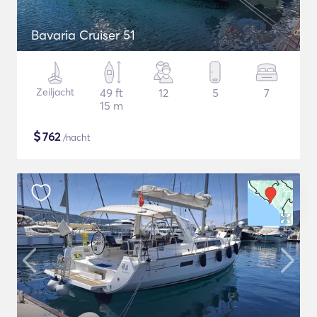
Bavaria Cruiser 51
Zeiljacht
49 ft
12
5
7
15 m
$
762
/nacht