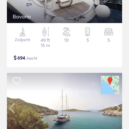
Bavaria
Zeiljacht
49 ft
10
5
5
15 m
$
694
/nacht