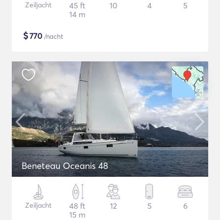
Zeiljacht
45 ft
10
4
5
14 m
$
770
/nacht
Beneteau Oceanis 48
Zeiljacht
48 ft
12
5
6
15 m