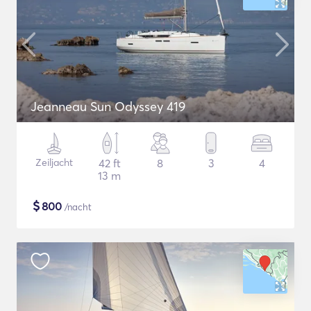
Jeanneau Sun Odyssey 419
Zeiljacht
42 ft
8
3
4
13 m
$
800
/nacht