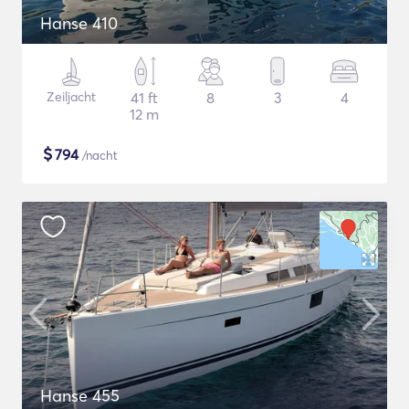
Hanse 410
Zeiljacht
41 ft
8
3
4
12 m
$
794
/nacht
Hanse 455