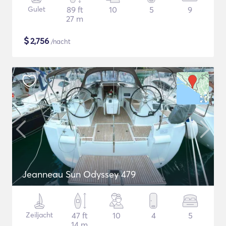
Gulet
89 ft
10
5
9
27 m
$
2,756
/nacht
Jeanneau Sun Odyssey 479
Zeiljacht
47 ft
10
4
5
14 m