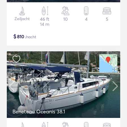
Zeiljacht
46 ft
10
4
5
14 m
$
810
/nacht
Beneteau Oceanis 38.1