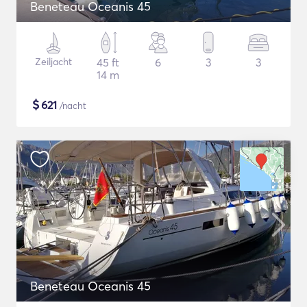
Beneteau Oceanis 45
Zeiljacht
45 ft
6
3
3
14 m
$
621
/nacht
Beneteau Oceanis 45