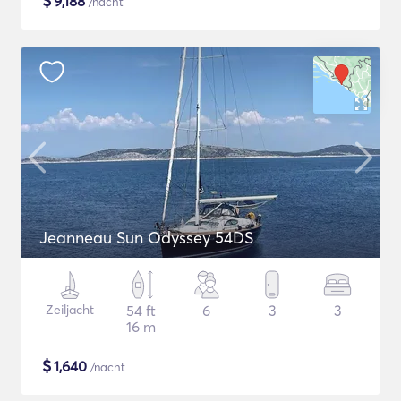
$
9,188
/nacht
Jeanneau Sun Odyssey 54DS
Zeiljacht
54 ft
6
3
3
16 m
$
1,640
/nacht