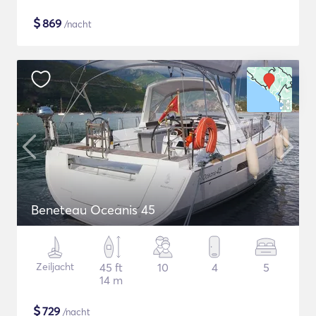
$
869
/nacht
Beneteau Oceanis 45
Zeiljacht
45 ft
10
4
5
14 m
$
729
/nacht