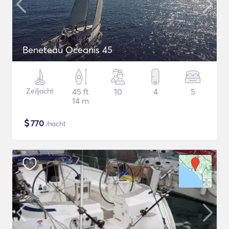
Beneteau Oceanis 45
Zeiljacht
45 ft
10
4
5
14 m
$
770
/nacht