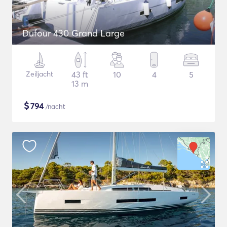
Dufour 430 Grand Large
Zeiljacht
43 ft
10
4
5
13 m
$
794
/nacht