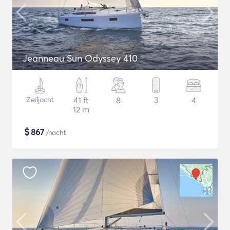
Jeanneau Sun Odyssey 410
Zeiljacht
41 ft
8
3
4
12 m
$
867
/nacht