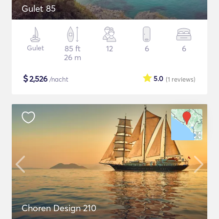
Gulet 85
Gulet
85 ft
12
6
6
26 m
$
2,526
5.0
/nacht
(1
reviews
)
Choren Design 210