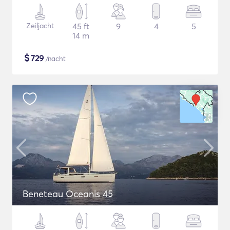
Zeiljacht
45 ft
9
4
5
14 m
$
729
/nacht
Beneteau Oceanis 45