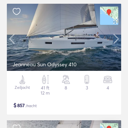
Jeanneau Sun Odyssey 410
Zeiljacht
41 ft
8
3
4
12 m
$
857
/nacht