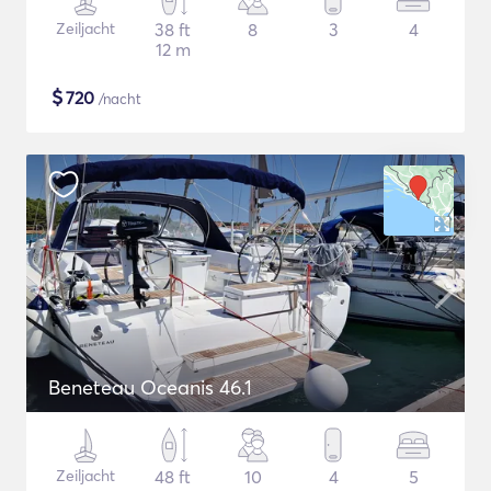
Zeiljacht
38 ft
8
3
4
12 m
$
720
/nacht
Beneteau Oceanis 46.1
Zeiljacht
48 ft
10
4
5