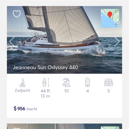
Jeanneau Sun Odyssey 440
Zeiljacht
44 ft
10
4
5
13 m
$
956
/nacht