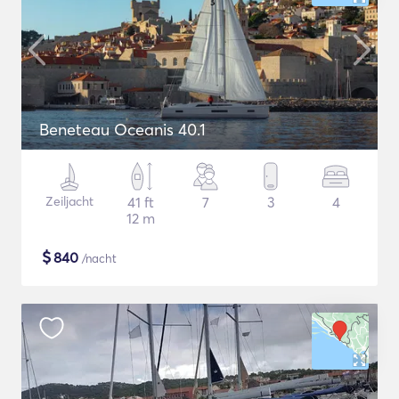
Beneteau Oceanis 40.1
Zeiljacht
41 ft
7
3
4
12 m
$
840
/nacht