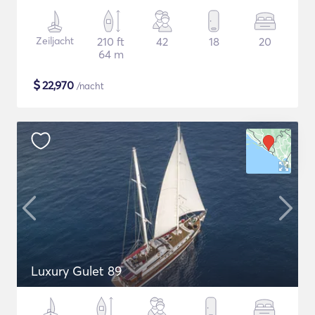
Zeiljacht
210 ft
42
18
20
64 m
$
22,970
/nacht
Luxury Gulet 89