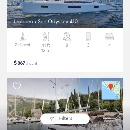
Jeanneau Sun Odyssey 410
Zeiljacht
41 ft
8
3
4
12 m
$
867
/nacht
Filters