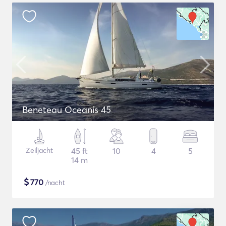
Beneteau Oceanis 45
Zeiljacht
45 ft
10
4
5
14 m
$
770
/nacht