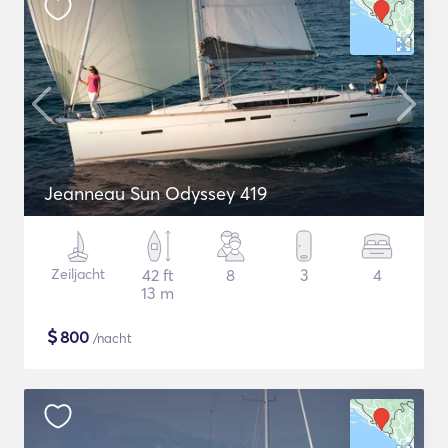
Jeanneau Sun Odyssey 419
Zeiljacht
42 ft
8
3
4
13 m
$
800
/nacht