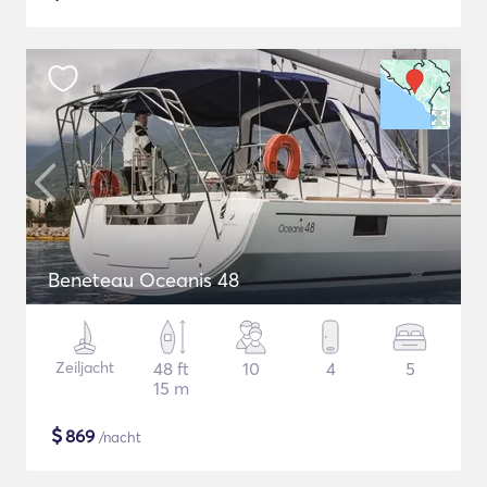
Beneteau Oceanis 48
Zeiljacht
48 ft
10
4
5
15 m
$
869
/nacht