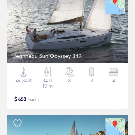
Jeanneau Sun Odyssey 349
Zeiljacht
34 ft
8
3
4
10 m
$
653
/nacht