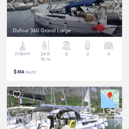
Dufour 360 Grand Large
Zeiljacht
34 ft
8
3
4
10 m
$
614
/nacht