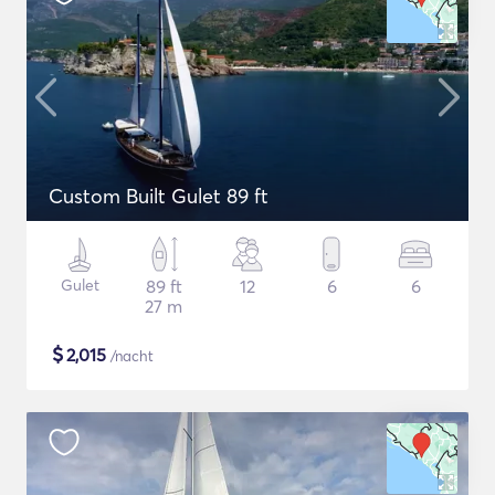
Custom Built Gulet 89 ft
Gulet
89 ft
12
6
6
27 m
$
2,015
/nacht