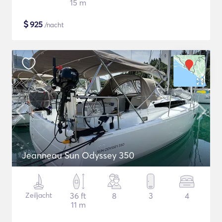
15 m
$
925
/nacht
Jeanneau Sun Odyssey 350
Zeiljacht
36 ft
8
3
4
11 m