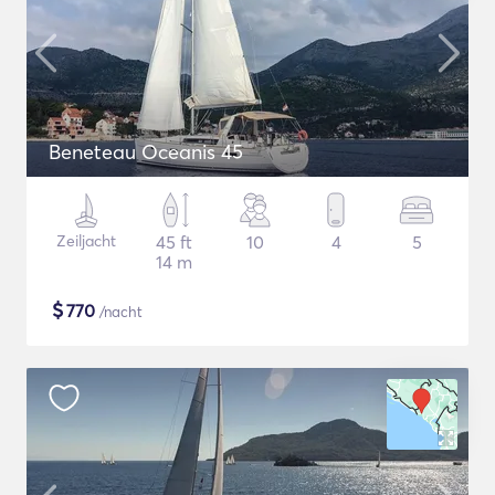
Beneteau Oceanis 45
Zeiljacht
45 ft
10
4
5
14 m
$
770
/nacht