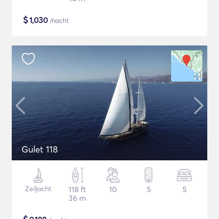
$
1,030
/nacht
Gulet 118
Zeiljacht
118 ft
10
5
5
36 m