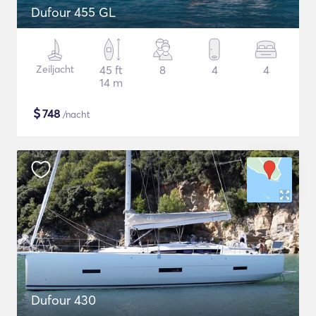
Dufour 455 GL
Zeiljacht
45 ft
8
4
4
14 m
$
748
/nacht
Dufour 430