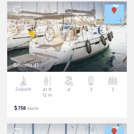
Bavaria 41
Zeiljacht
41 ft
4
3
3
12 m
$
758
/nacht