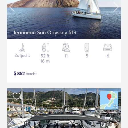
Jeanneau Sun Odyssey 519
Zeiljacht
52 ft
11
5
6
16 m
$
852
/nacht