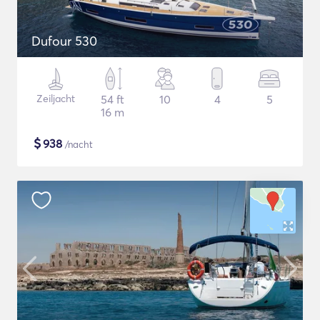
Dufour 530
Zeiljacht
54 ft
10
4
5
16 m
$
938
/nacht