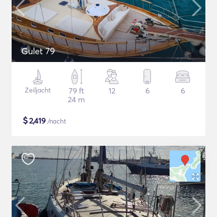
Gulet 79
Zeiljacht
79 ft
12
6
6
24 m
$
2,419
/nacht