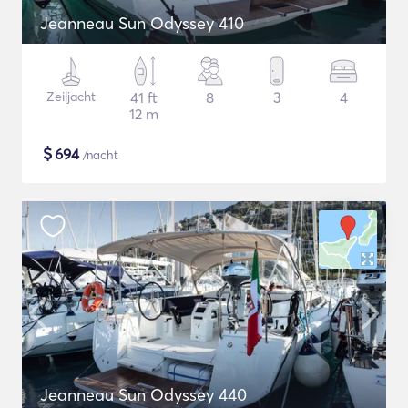
Jeanneau Sun Odyssey 410
Zeiljacht
41 ft
8
3
4
12 m
$
694
/nacht
Jeanneau Sun Odyssey 440