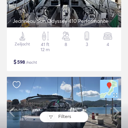
Jeanneau Sun Odyssey 410 Performance
Zeiljacht
41 ft
8
3
4
12 m
$
598
/nacht
Filters