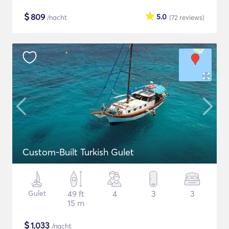
$
809
5.0
/nacht
(72
reviews
)
Custom-Built Turkish Gulet
Gulet
49 ft
4
3
3
15 m
$
1,033
/nacht