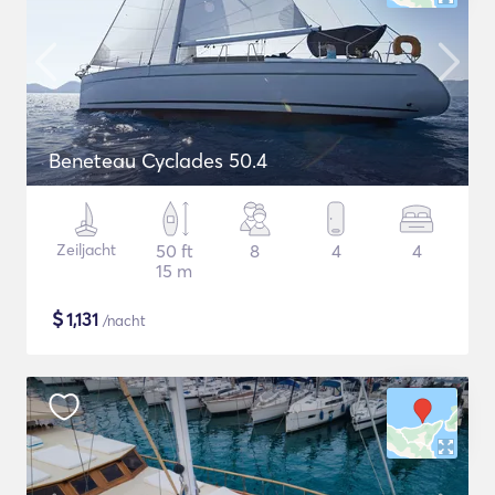
Beneteau Cyclades 50.4
Zeiljacht
50 ft
8
4
4
15 m
$
1,131
/nacht