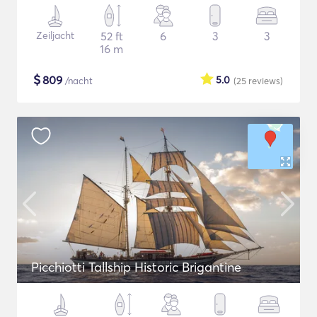
Zeiljacht
52 ft
6
3
3
16 m
$
809
5.0
/nacht
(25
reviews
)
Picchiotti Tallship Historic Brigantine