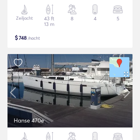
Zeiljacht
43 ft
8
4
5
13 m
$
748
/nacht
Hanse 470e