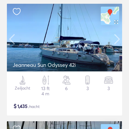
Jeanneau Sun Odyssey 42i
Zeiljacht
13 ft
6
3
3
4 m
$
1,435
/nacht