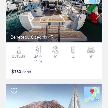
Beneteau Oceanis 45
Zeiljacht
45 ft
10
4
6
14 m
$
760
/nacht