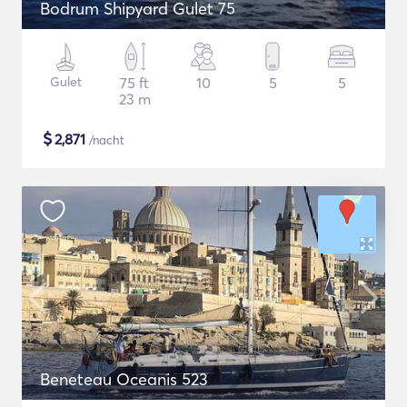
Bodrum Shipyard Gulet 75
Gulet
75 ft
10
5
5
23 m
$
2,871
/nacht
Beneteau Oceanis 523