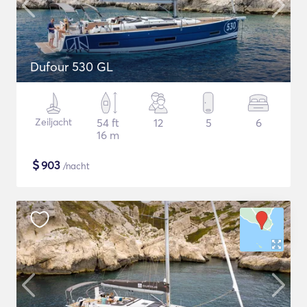
Dufour 530 GL
Zeiljacht
54 ft
12
5
6
16 m
$
903
/nacht