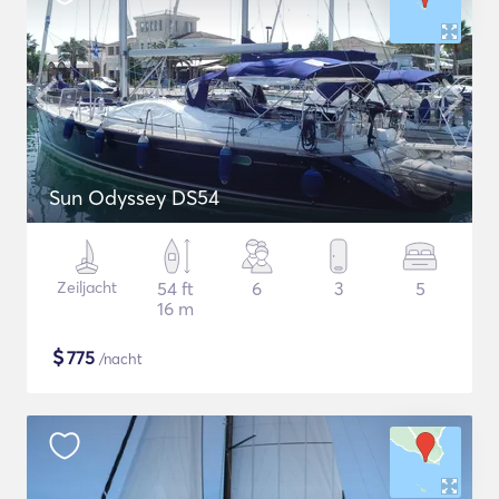
Sun Odyssey DS54
Zeiljacht
54 ft
6
3
5
16 m
$
775
/nacht