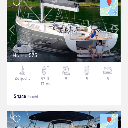
Hanse 575
Zeiljacht
57 ft
8
5
5
17 m
$
1,148
/nacht