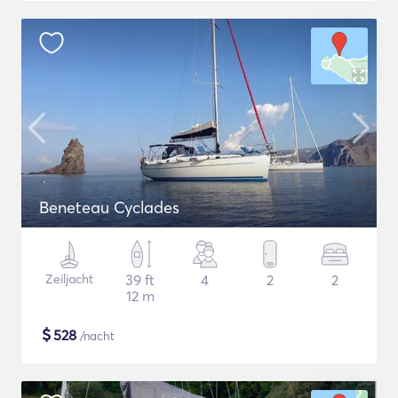
Beneteau Cyclades
Zeiljacht
39 ft
4
2
2
12 m
$
528
/nacht