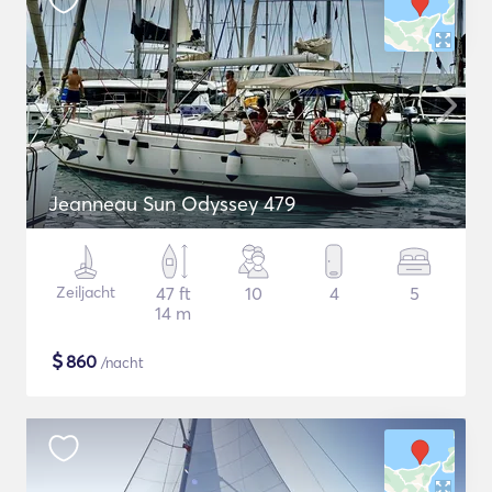
Jeanneau Sun Odyssey 479
Zeiljacht
47 ft
10
4
5
14 m
$
860
/nacht