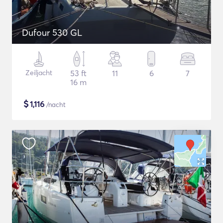
Dufour 530 GL
Zeiljacht
53 ft
11
6
7
16 m
$
1,116
/nacht