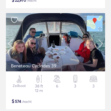
$
22,970
/nacht
Beneteau Cyclades 39
Zeilboot
38 ft
6
3
3
12 m
$
574
/nacht