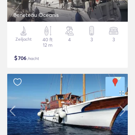
Beneteau Oceanis
Zeiljacht
40 ft
4
3
3
12 m
$
706
/nacht