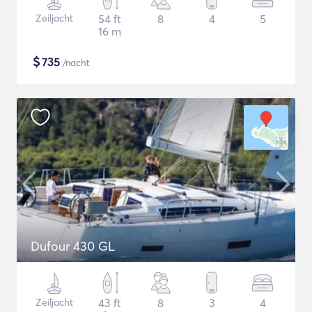
Zeiljacht
54 ft
8
4
5
16 m
$
735
/nacht
Dufour 430 GL
Zeiljacht
43 ft
8
3
4