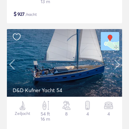
13 m
$
927
/nacht
D&D Kufner Yacht 54
Zeiljacht
54 ft
8
4
4
16 m