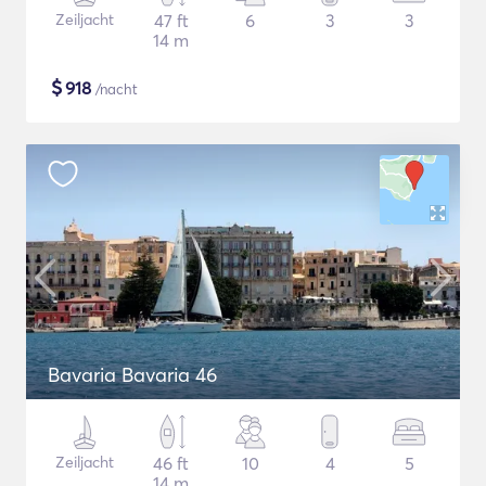
Zeiljacht
47 ft
6
3
3
14 m
$
918
/nacht
Bavaria Bavaria 46
Zeiljacht
46 ft
10
4
5
14 m