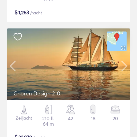
$
1,263
/nacht
Choren Design 210
Zeiljacht
210 ft
42
18
20
64 m