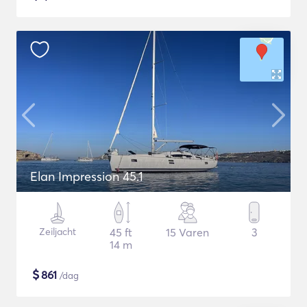
Elan Impression 45.1
Zeiljacht
45 ft
15 Varen
3
14 m
$
861
/dag