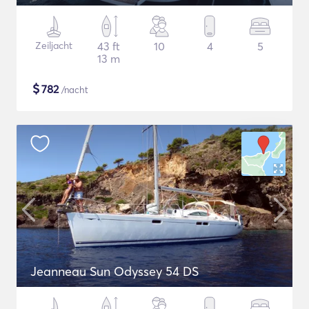
Zeiljacht
43 ft
10
4
5
13 m
$
782
/nacht
Jeanneau Sun Odyssey 54 DS