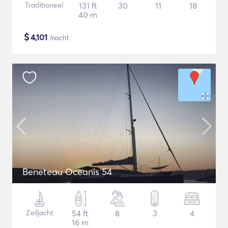
Traditioneel
131 ft
30
11
18
40 m
$
4,101
/nacht
Beneteau Oceanis 54
Zeiljacht
54 ft
8
3
4
16 m