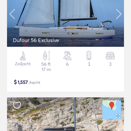
Dufour 56 Exclusive
Zeiljacht
56 ft
6
3
3
17 m
$
1,557
/nacht