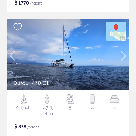
$
1,770
/nacht
Dufour 470 GL
Zeiljacht
47 ft
8
4
4
14 m
$
878
/nacht