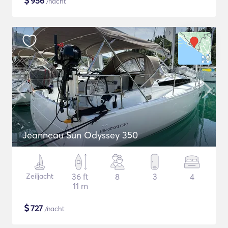
$
956
/nacht
Jeanneau Sun Odyssey 350
Zeiljacht
36 ft
8
3
4
11 m
$
727
/nacht