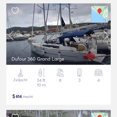
Dufour 360 Grand Large
Zeiljacht
34 ft
8
3
4
10 m
$
614
/nacht