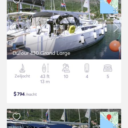
Dufour 430 Grand Large
Zeiljacht
43 ft
10
4
5
13 m
$
794
/nacht