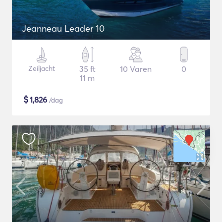
Jeanneau Leader 10
Zeiljacht
35 ft
10 Varen
0
11 m
$
1,826
/dag