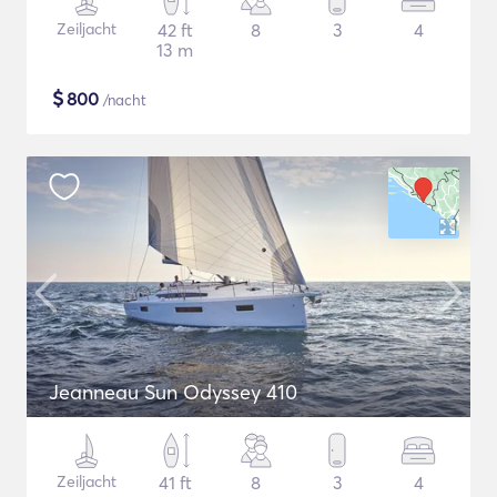
Zeiljacht
42 ft
8
3
4
13 m
$
800
/nacht
Jeanneau Sun Odyssey 410
Zeiljacht
41 ft
8
3
4