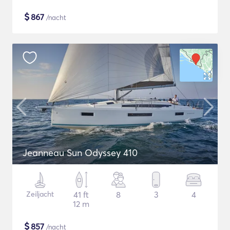
$
867
/nacht
Jeanneau Sun Odyssey 410
Zeiljacht
41 ft
8
3
4
12 m
$
857
/nacht