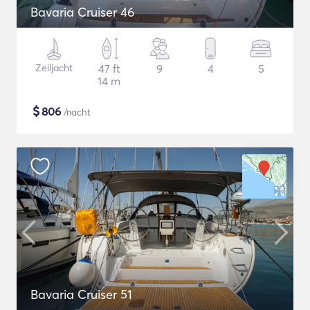
Bavaria Cruiser 46
Zeiljacht
47 ft
9
4
5
14 m
$
806
/nacht
Bavaria Cruiser 51