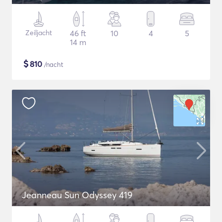
Zeiljacht
46 ft
10
4
5
14 m
$
810
/nacht
Jeanneau Sun Odyssey 419