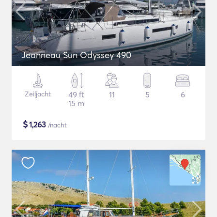
Jeanneau Sun Odyssey 490
Zeiljacht
49 ft
11
5
6
15 m
$
1,263
/nacht