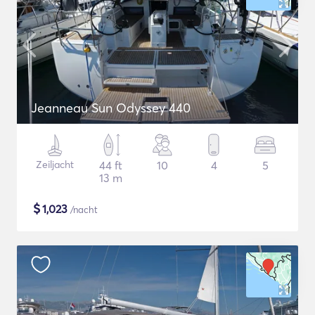
Jeanneau Sun Odyssey 440
Zeiljacht
44 ft
10
4
5
13 m
$
1,023
/nacht