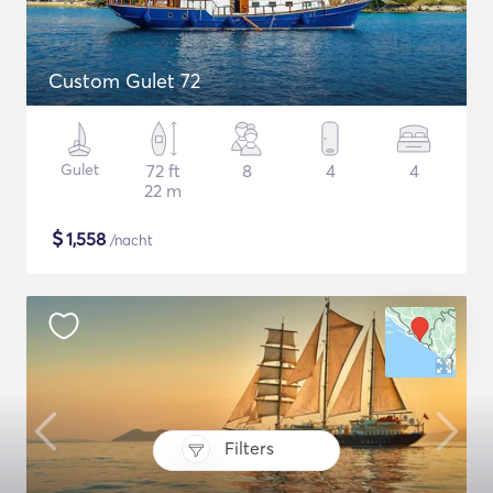
Custom Gulet 72
Gulet
72 ft
8
4
4
22 m
$
1,558
/nacht
Filters