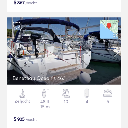
$
867
/nacht
Beneteau Oceanis 46.1
Zeiljacht
48 ft
10
4
5
15 m
$
925
/nacht