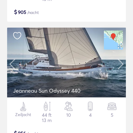
$
905
/nacht
Jeanneau Sun Odyssey 440
Zeiljacht
44 ft
10
4
5
13 m