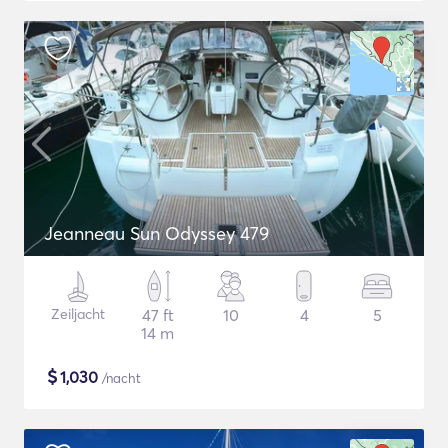
Jeanneau Sun Odyssey 479
Zeiljacht
47 ft
10
4
5
14 m
$
1,030
/nacht