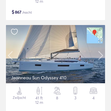
12 m
$
867
/nacht
Jeanneau Sun Odyssey 410
Zeiljacht
41 ft
8
3
4
12 m