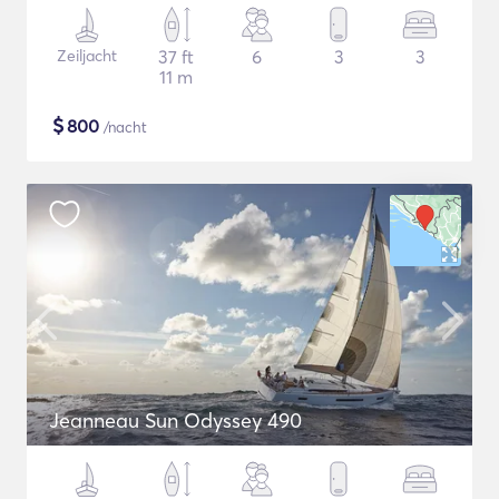
Zeiljacht
37 ft
6
3
3
11 m
$
800
/nacht
Jeanneau Sun Odyssey 490