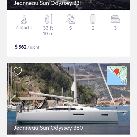
Jeanneau Sun Odyssey 33i
Zeiljacht
33 ft
5
2
3
10 m
$
562
/nacht
Jeanneau Sun Odyssey 380