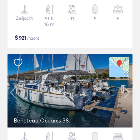
Zeiljacht
51 ft
11
5
6
16 m
$
921
/nacht
Beneteau Oceanis 38.1