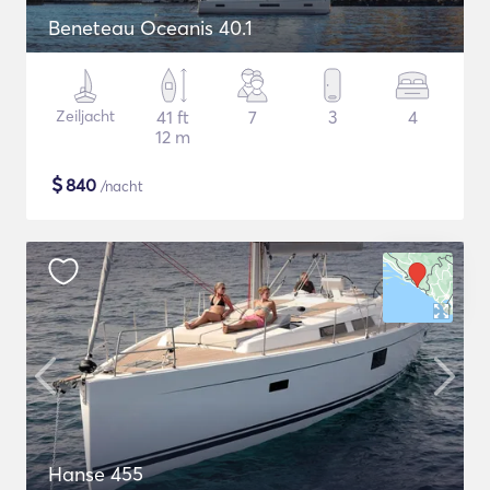
Beneteau Oceanis 40.1
Zeiljacht
41 ft
7
3
4
12 m
$
840
/nacht
Hanse 455