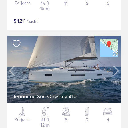
Zeiljacht
49 ft
11
5
6
15 m
$
1,211
/nacht
Jeanneau Sun Odyssey 410
Zeiljacht
41 ft
8
3
4
12 m