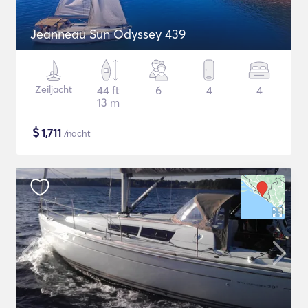
Jeanneau Sun Odyssey 439
Zeiljacht
44 ft
6
4
4
13 m
$
1,711
/nacht