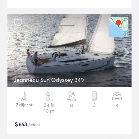
Jeanneau Sun Odyssey 349
Zeiljacht
34 ft
8
3
4
10 m
$
653
/nacht