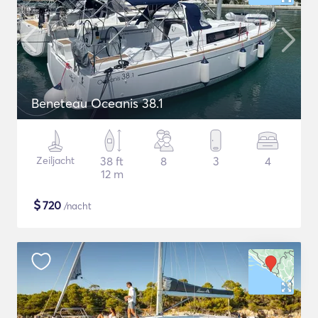
Beneteau Oceanis 38.1
Zeiljacht
38 ft
8
3
4
12 m
$
720
/nacht