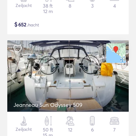
Zeiljacht
38 ft
8
3
4
12 m
$
652
/nacht
Jeanneau Sun Odyssey 509
Zeiljacht
50 ft
12
6
7
15 m