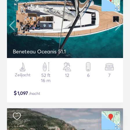
Beneteau Oceanis 51.1
Zeiljacht
52 ft
12
6
7
16 m
$
1,097
/nacht