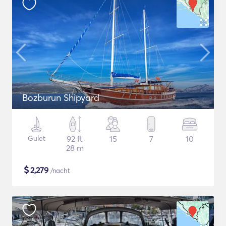
Bozburun Shipyard
Gulet
92 ft
15
7
10
28 m
$
2,279
/nacht