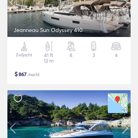
Jeanneau Sun Odyssey 410
Zeiljacht
41 ft
8
3
4
12 m
$
867
/nacht