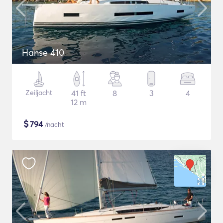
Hanse 410
Zeiljacht
41 ft
8
3
4
12 m
$
794
/nacht