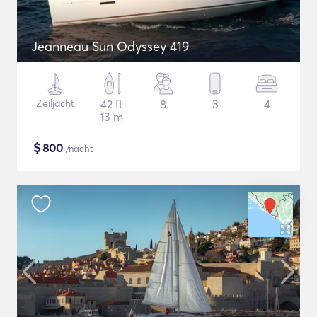
Jeanneau Sun Odyssey 419
Zeiljacht
42 ft
8
3
4
13 m
$
800
/nacht