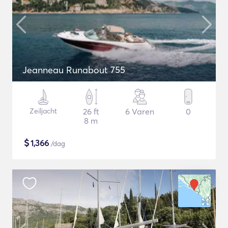
Jeanneau Runabout 755
Zeiljacht
26 ft
6 Varen
0
8 m
$
1,366
/dag