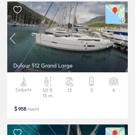
Dufour 512 Grand Large
Zeiljacht
50 ft
12
5
6
15 m
$
958
/nacht