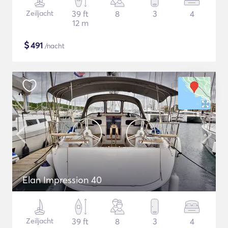
Zeiljacht
39 ft
8
3
4
12 m
$
491
/nacht
Elan Impression 40
Zeiljacht
39 ft
8
3
4