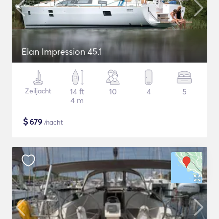
Elan Impression 45.1
Zeiljacht
14 ft
10
4
5
4 m
$
679
/nacht