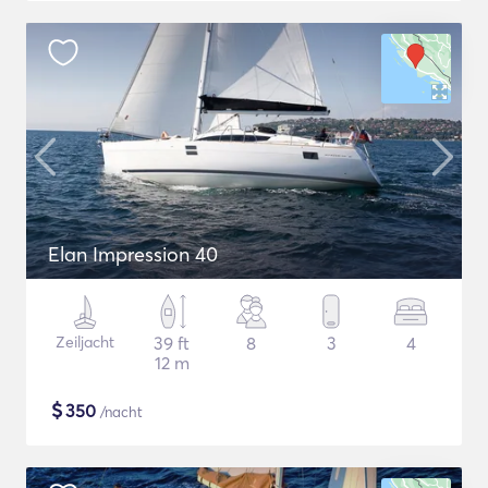
Elan Impression 40
Zeiljacht
39 ft
8
3
4
12 m
$
350
/nacht