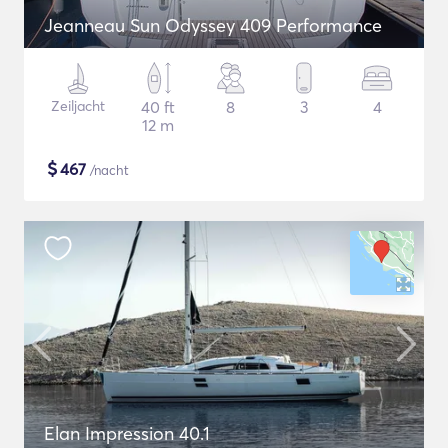
Jeanneau Sun Odyssey 409 Performance
Zeiljacht
40 ft
8
3
4
12 m
$
467
/nacht
Elan Impression 40.1