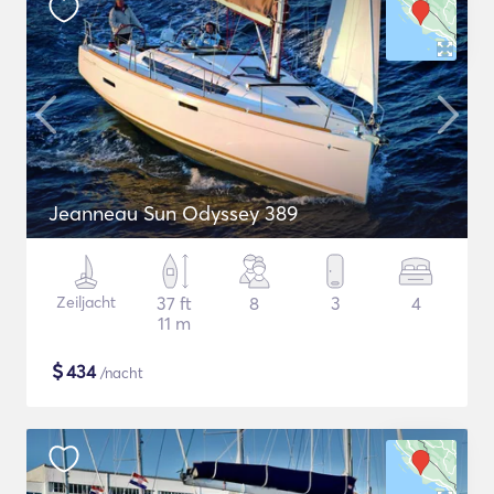
Jeanneau Sun Odyssey 389
Zeiljacht
37 ft
8
3
4
11 m
$
434
/nacht