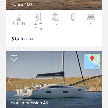
Hanse 460
Zeiljacht
46 ft
12
5
6
14 m
$
1,010
/nacht
Elan Impression 43