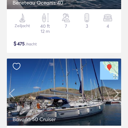
Beneteau Oceanis 40
Zeiljacht
40 ft
7
3
4
12 m
$
475
/nacht
Bavaria 50 Cruiser