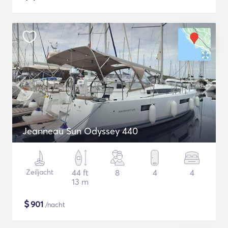
Jeanneau Sun Odyssey 440
Zeiljacht
44 ft
8
4
4
13 m
$
901
/nacht