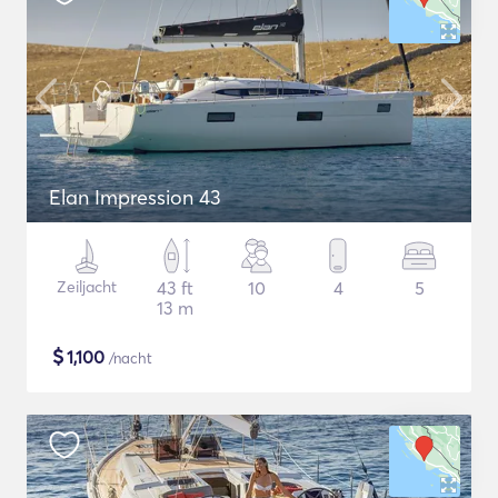
Elan Impression 43
Zeiljacht
43 ft
10
4
5
13 m
$
1,100
/nacht