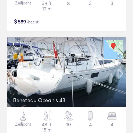
Zeiljacht
39 ft
8
3
3
12 m
$
589
/nacht
Beneteau Oceanis 48
Zeiljacht
48 ft
10
4
4
15 m