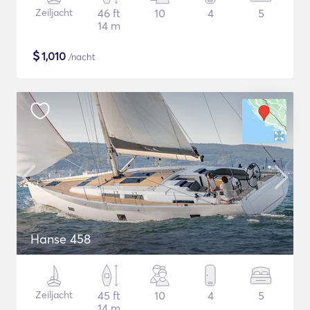
Zeiljacht
46 ft
10
4
5
14 m
$
1,010
/nacht
Hanse 458
Zeiljacht
45 ft
10
4
5
14 m