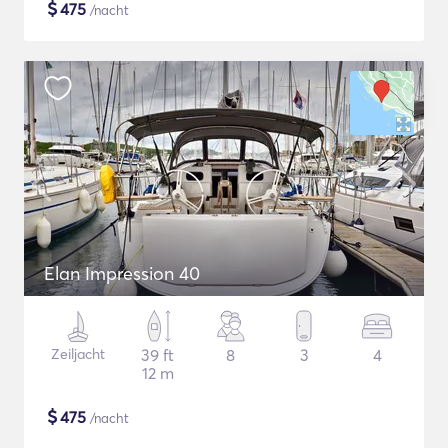
$
475
/nacht
Elan Impression 40
Zeiljacht
39 ft
8
3
4
12 m
$
475
/nacht