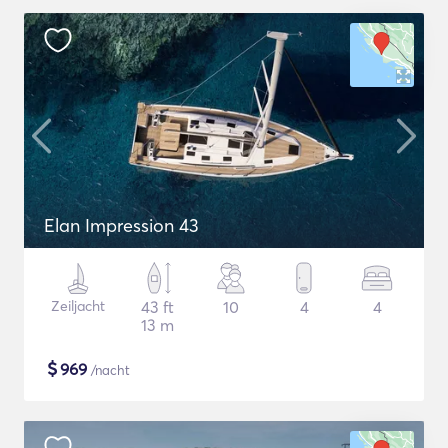
Elan Impression 43
Zeiljacht
43 ft
10
4
4
13 m
$
969
/nacht