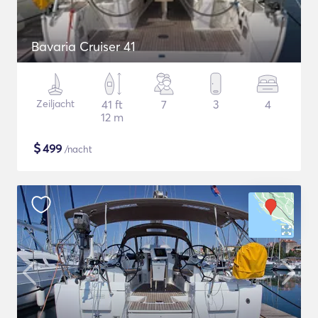
Bavaria Cruiser 41
Zeiljacht
41 ft
7
3
4
12 m
$
499
/nacht