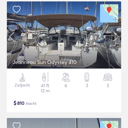
Jeanneau Sun Odyssey 410
Zeiljacht
41 ft
6
3
3
12 m
$
810
/nacht