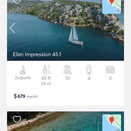
Elan Impression 45.1
Zeiljacht
45 ft
10
4
5
14 m
$
679
/nacht