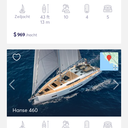
Zeiljacht
43 ft
10
4
5
13 m
$
969
/nacht
Hanse 460