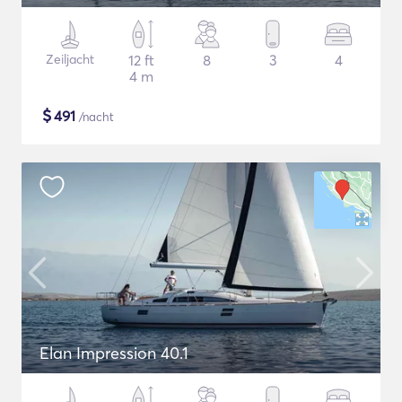
Zeiljacht
12 ft
8
3
4
4 m
$
491
/nacht
Elan Impression 40.1