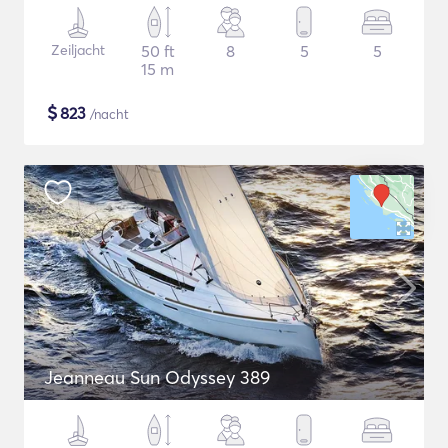
Zeiljacht
50 ft
8
5
5
15 m
$
823
/nacht
Jeanneau Sun Odyssey 389