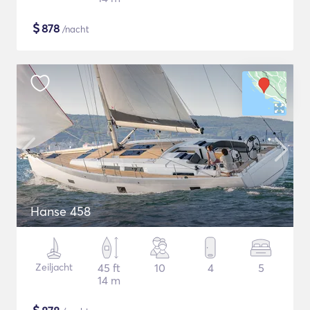
$
878
/nacht
Hanse 458
Zeiljacht
45 ft
10
4
5
14 m