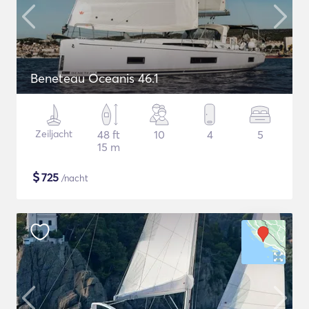
Beneteau Oceanis 46.1
Zeiljacht
48 ft
10
4
5
15 m
$
725
/nacht