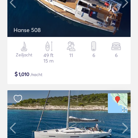
Hanse 508
Zeiljacht
49 ft
11
6
6
15 m
$
1,010
/nacht