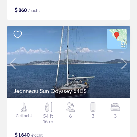
$
860
/nacht
Jeanneau Sun Odyssey 54DS
Zeiljacht
54 ft
6
3
3
16 m
$
1,640
/nacht