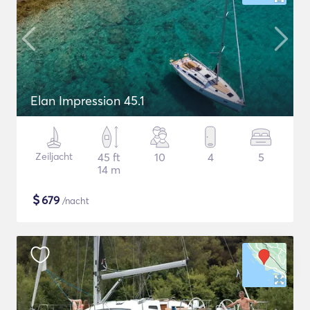
Elan Impression 45.1
Zeiljacht
45 ft
10
4
5
14 m
$
679
/nacht