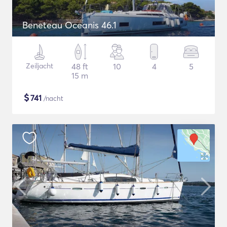
Beneteau Oceanis 46.1
Zeiljacht
48 ft
10
4
5
15 m
$
741
/nacht