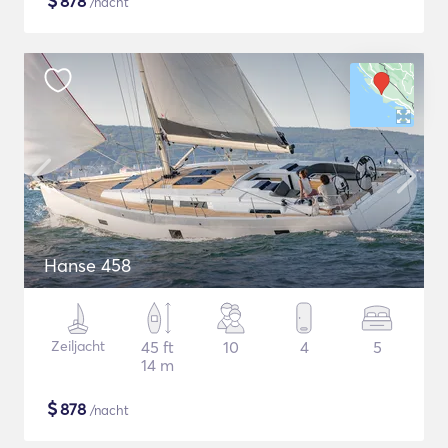
$
878
/nacht
Hanse 458
Zeiljacht
45 ft
10
4
5
14 m
$
878
/nacht