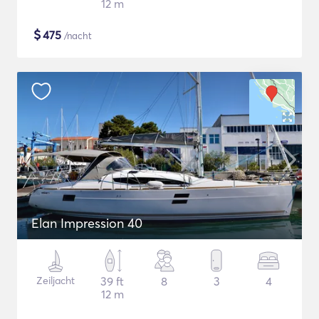
12 m
$
475
/nacht
Elan Impression 40
Zeiljacht
39 ft
8
3
4
12 m