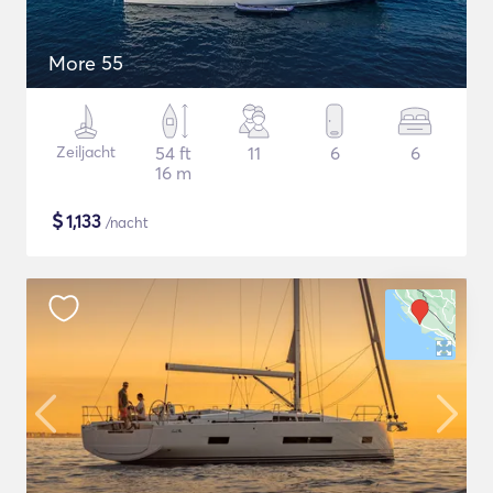
More 55
Zeiljacht
54 ft
11
6
6
16 m
$
1,133
/nacht