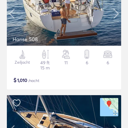
Hanse 508
Zeiljacht
49 ft
11
6
6
15 m
$
1,010
/nacht