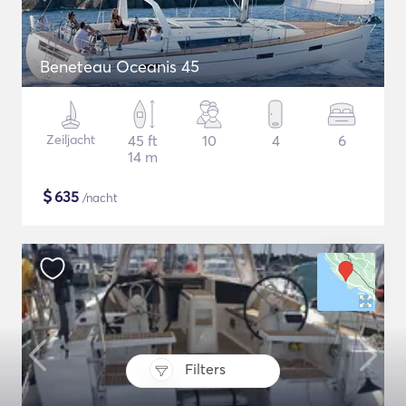
Beneteau Oceanis 45
Zeiljacht
45 ft
10
4
6
14 m
$
635
/nacht
Filters