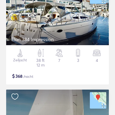
Elan 384 Impression
Zeiljacht
38 ft
7
3
4
12 m
$
368
/nacht