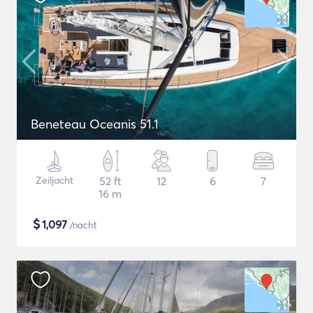
Beneteau Oceanis 51.1
Zeiljacht
52 ft
12
6
7
16 m
$
1,097
/nacht