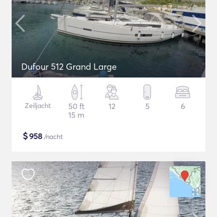
Dufour 512 Grand Large
Zeiljacht
50 ft
12
5
6
15 m
$
958
/nacht