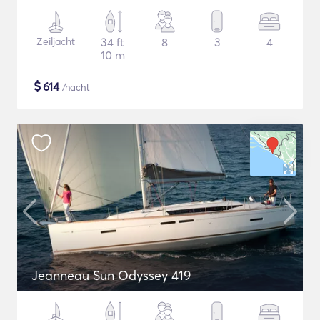
Zeiljacht
34 ft
8
3
4
10 m
$
614
/nacht
Jeanneau Sun Odyssey 419