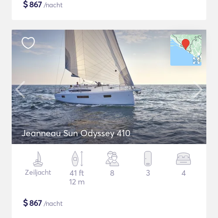
$
867
/nacht
Jeanneau Sun Odyssey 410
Zeiljacht
41 ft
8
3
4
12 m
$
867
/nacht