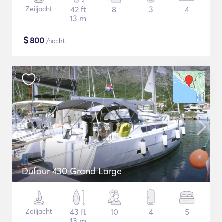
Zeiljacht
42 ft
8
3
4
13 m
$
800
/nacht
Dufour 430 Grand Large
Zeiljacht
43 ft
10
4
5
13 m