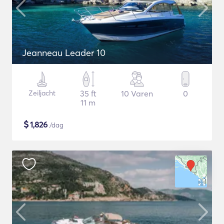
Jeanneau Leader 10
Zeiljacht
35 ft
10 Varen
0
11 m
$
1,826
/dag