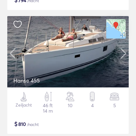
$
794
/nacht
Hanse 455
Zeiljacht
46 ft
10
4
5
14 m
$
810
/nacht