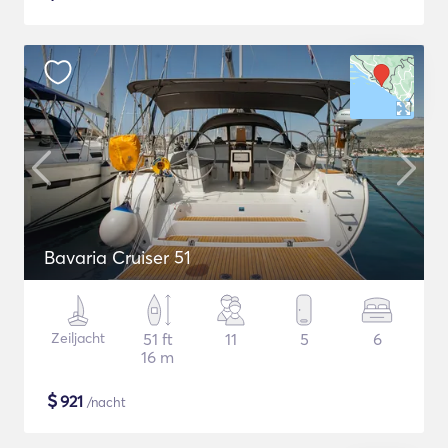
Bavaria Cruiser 51
Zeiljacht
51 ft
11
5
6
16 m
$
921
/nacht