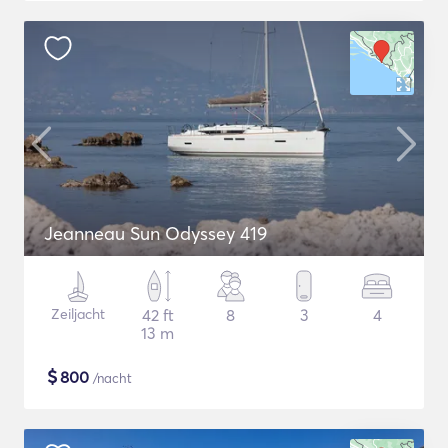
Jeanneau Sun Odyssey 419
Zeiljacht
42 ft
8
3
4
13 m
$
800
/nacht