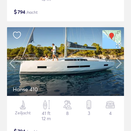
$
794
/nacht
Hanse 410
Zeiljacht
41 ft
8
3
4
12 m