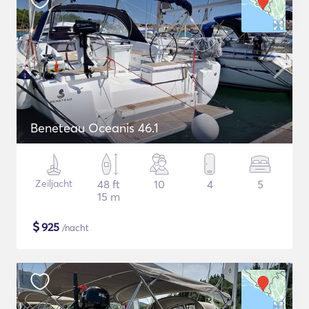
Beneteau Oceanis 46.1
Zeiljacht
48 ft
10
4
5
15 m
$
925
/nacht