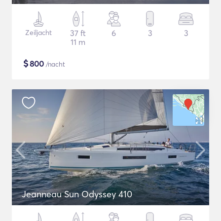
Zeiljacht
37 ft
6
3
3
11 m
$
800
/nacht
Jeanneau Sun Odyssey 410