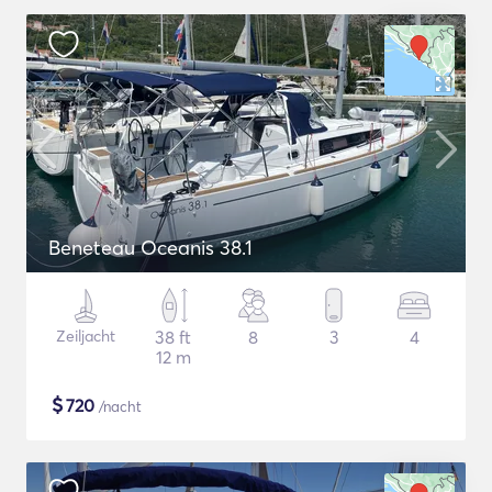
Beneteau Oceanis 38.1
Zeiljacht
38 ft
8
3
4
12 m
$
720
/nacht