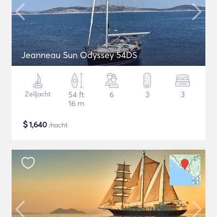
Jeanneau Sun Odyssey 54DS
Zeiljacht
54 ft
6
3
3
16 m
$
1,640
/nacht