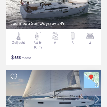
Jeanneau Sun Odyssey 349
Zeiljacht
34 ft
8
3
4
10 m
$
653
/nacht