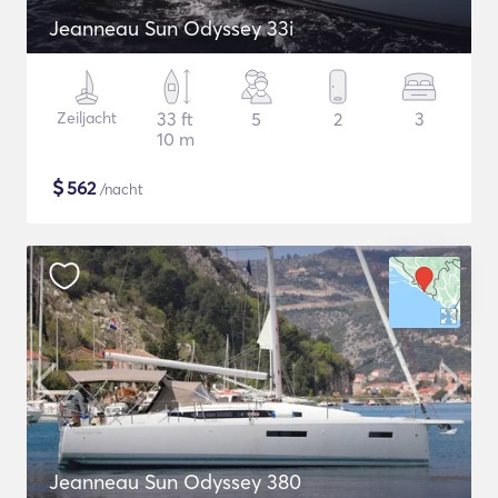
Jeanneau Sun Odyssey 33i
Zeiljacht
33 ft
5
2
3
10 m
$
562
/nacht
Jeanneau Sun Odyssey 380