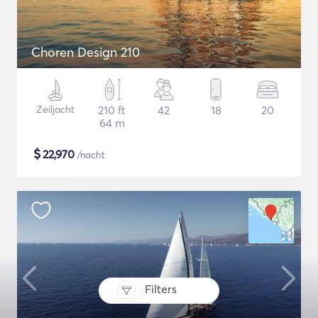
Choren Design 210
Zeiljacht
210 ft
42
18
20
64 m
$
22,970
/nacht
Filters