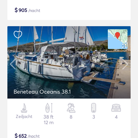
$
905
/nacht
Beneteau Oceanis 38.1
Zeiljacht
38 ft
8
3
4
12 m
$
652
/nacht