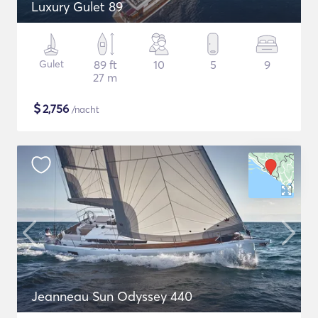
Luxury Gulet 89
Gulet
89 ft
10
5
9
27 m
$
2,756
/nacht
Jeanneau Sun Odyssey 440