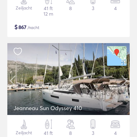
Zeiljacht
41 ft
8
3
4
12 m
$
867
/nacht
Jeanneau Sun Odyssey 410
Zeiljacht
41 ft
8
3
4