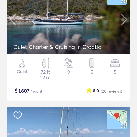
Gulet Charter & Cruising in Croatia
Gulet
72 ft
9
5
5
22 m
$
1,607
5.0
/nacht
(20
reviews
)