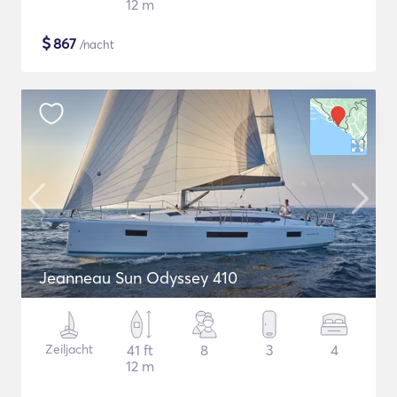
12 m
$
867
/nacht
Jeanneau Sun Odyssey 410
Zeiljacht
41 ft
8
3
4
12 m