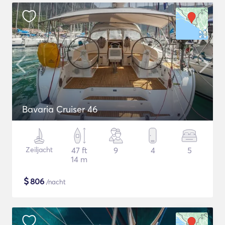
Bavaria Cruiser 46
Zeiljacht
47 ft
9
4
5
14 m
$
806
/nacht