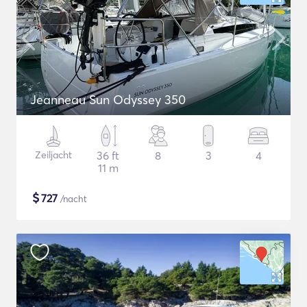
Jeanneau Sun Odyssey 350
Zeiljacht
36 ft
8
3
4
11 m
$
727
/nacht