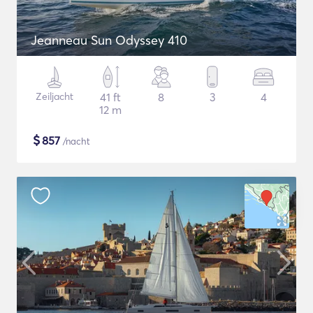
Jeanneau Sun Odyssey 410
Zeiljacht
41 ft
8
3
4
12 m
$
857
/nacht