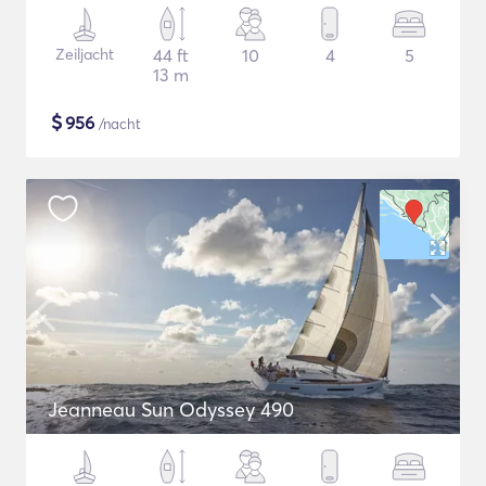
Zeiljacht
44 ft
10
4
5
13 m
$
956
/nacht
Jeanneau Sun Odyssey 490