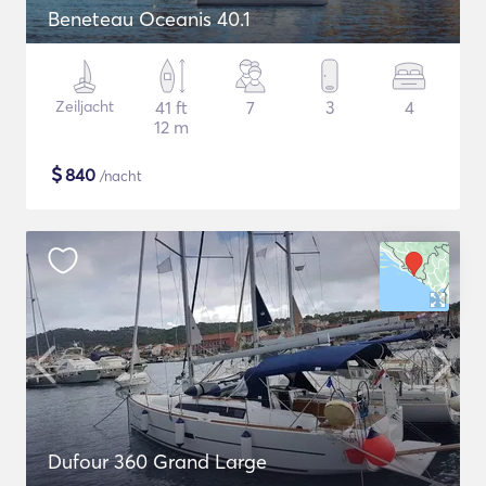
Beneteau Oceanis 40.1
Zeiljacht
41 ft
7
3
4
12 m
$
840
/nacht
Dufour 360 Grand Large