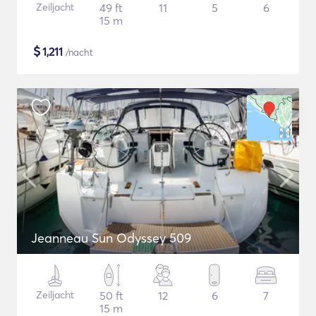
Zeiljacht
49 ft
11
5
6
15 m
$
1,211
/nacht
Jeanneau Sun Odyssey 509
Zeiljacht
50 ft
12
6
7
15 m