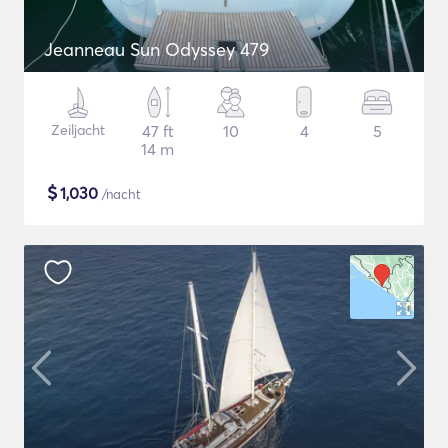
Jeanneau Sun Odyssey 479
Zeiljacht
47 ft
10
4
5
14 m
$
1,030
/nacht