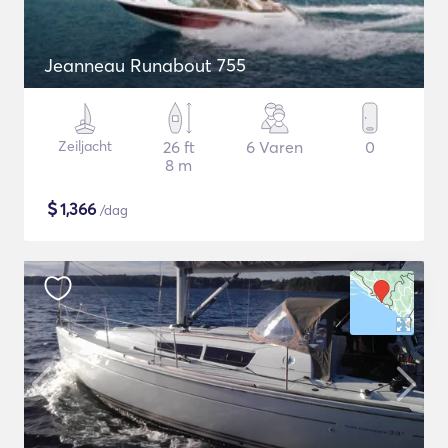
Jeanneau Runabout 755
Zeiljacht
26 ft
6 Varen
0
8 m
$
1,366
/dag