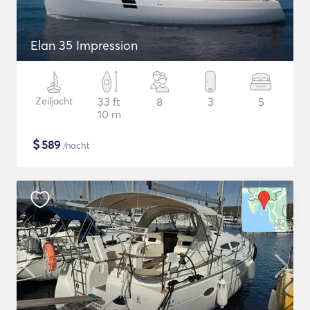
Elan 35 Impression
Zeiljacht
33 ft
8
3
5
10 m
$
589
/nacht