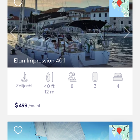
Elan Impression 40.1
Zeiljacht
40 ft
8
3
4
12 m
$
499
/nacht