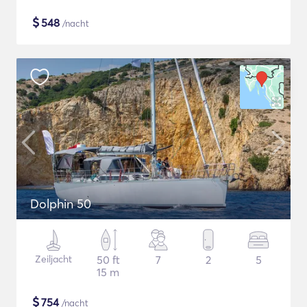
$
548
/nacht
Dolphin 50
Zeiljacht
50 ft
7
2
5
15 m
$
754
/nacht