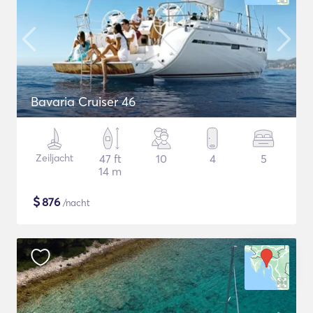
Bavaria Cruiser 46
Zeiljacht
47 ft
10
4
5
14 m
$
876
/nacht