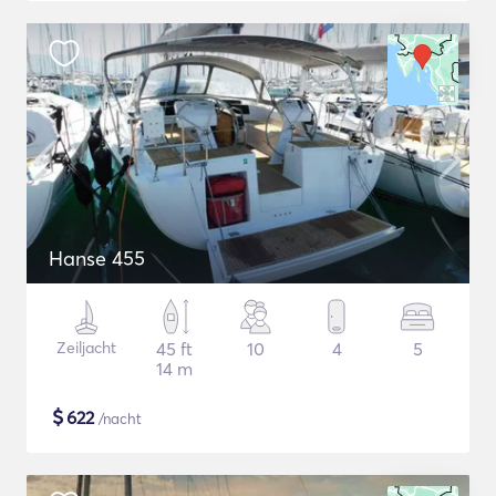
Hanse 455
Zeiljacht
45 ft
10
4
5
14 m
$
622
/nacht