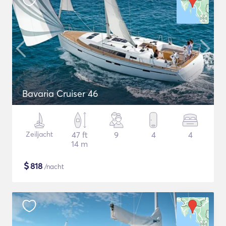
Bavaria Cruiser 46
Zeiljacht
47 ft
9
4
4
14 m
$
818
/nacht