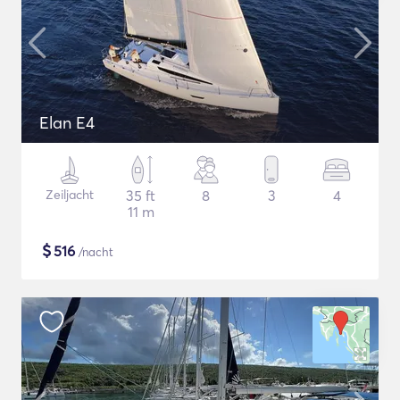
Elan E4
Zeiljacht
35 ft
8
3
4
11 m
$
516
/nacht