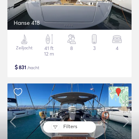
Hanse 418
Zeiljacht
41 ft
8
3
4
12 m
$
831
/nacht
Filters