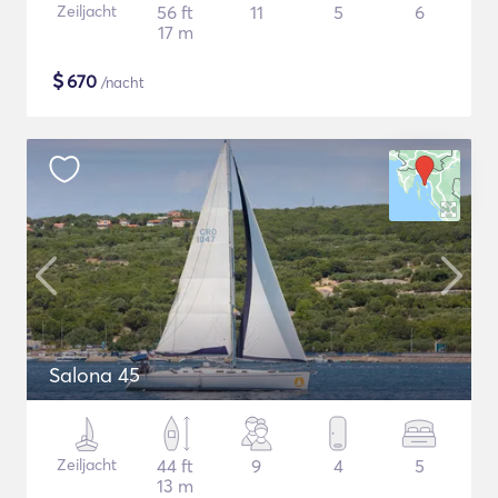
Zeiljacht
56 ft
11
5
6
17 m
$
670
/nacht
Salona 45
Zeiljacht
44 ft
9
4
5
13 m