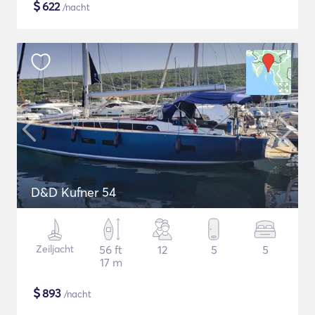
$
622
/nacht
D&D Kufner 54
Zeiljacht
56 ft
12
5
5
17 m
$
893
/nacht