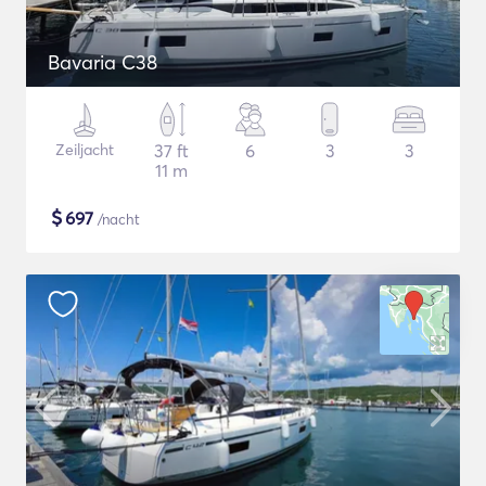
Bavaria C38
Zeiljacht
37 ft
6
3
3
11 m
$
697
/nacht