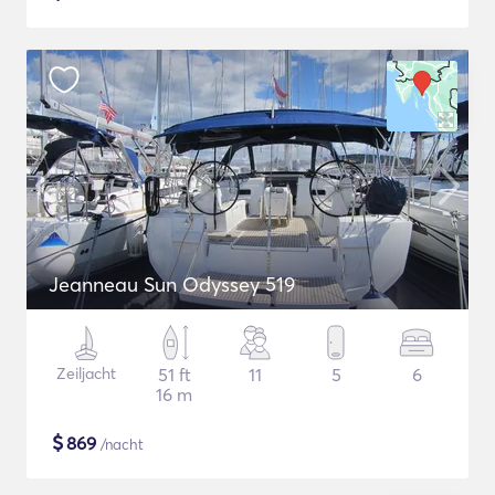
Jeanneau Sun Odyssey 519
Zeiljacht
51 ft
11
5
6
16 m
$
869
/nacht