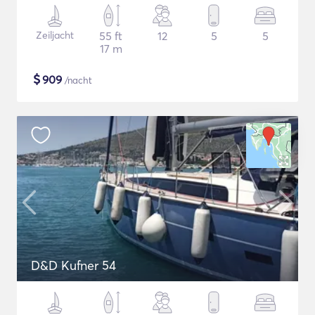
Zeiljacht
55 ft
12
5
5
17 m
$
909
/nacht
D&D Kufner 54