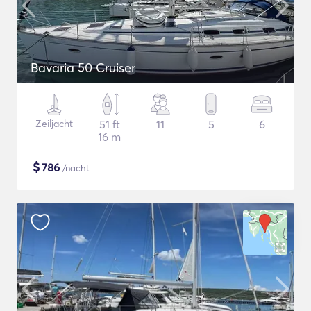
Bavaria 50 Cruiser
Zeiljacht
51 ft
11
5
6
16 m
$
786
/nacht