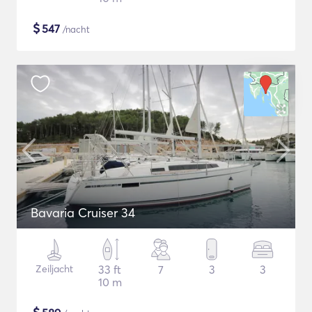
$
547
/nacht
Bavaria Cruiser 34
Zeiljacht
33 ft
7
3
3
10 m