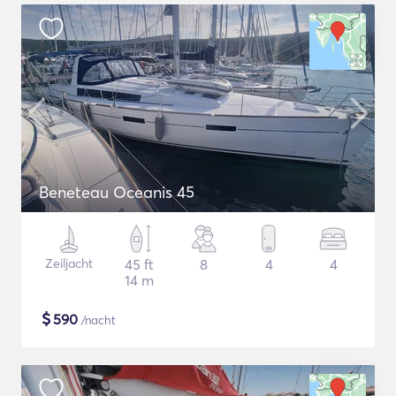
Beneteau Oceanis 45
Zeiljacht
45 ft
8
4
4
14 m
$
590
/nacht