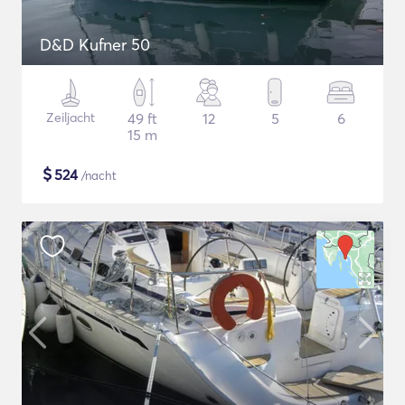
D&D Kufner 50
Zeiljacht
49 ft
12
5
6
15 m
$
524
/nacht