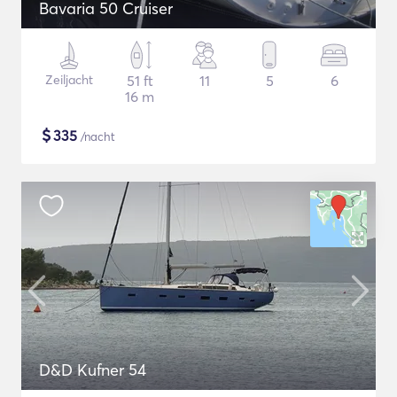
Bavaria 50 Cruiser
Zeiljacht
51 ft
11
5
6
16 m
$
335
/nacht
D&D Kufner 54