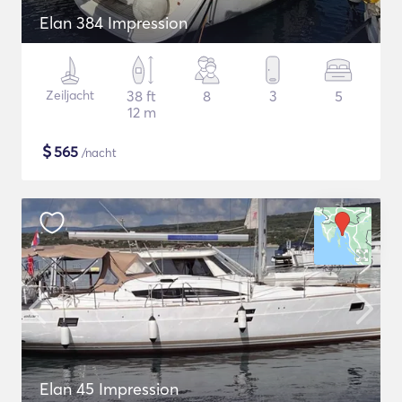
Elan 384 Impression
Zeiljacht
38 ft
8
3
5
12 m
$
565
/nacht
Elan 45 Impression