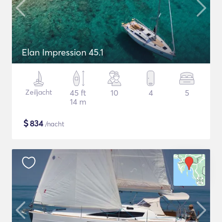
Elan Impression 45.1
Zeiljacht
45 ft
10
4
5
14 m
$
834
/nacht