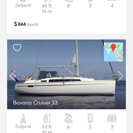
Zeiljacht
46 ft
8
3
4
14 m
$
844
/nacht
Bavaria Cruiser 33
Zeiljacht
33 ft
6
2
3
10 m