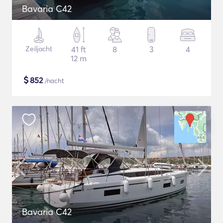
Bavaria C42
Zeiljacht
41 ft
8
3
4
12 m
$
852
/nacht
Bavaria C42