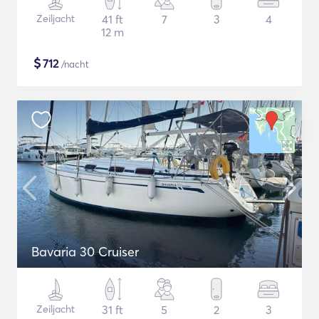
Zeiljacht
41 ft
7
3
4
12 m
$
712
/nacht
Bavaria 30 Cruiser
Zeiljacht
31 ft
5
2
3