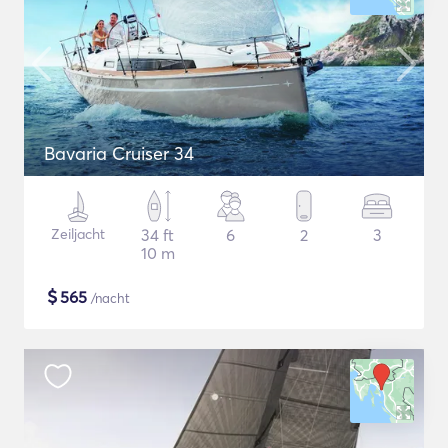
Bavaria Cruiser 34
Zeiljacht
34 ft
6
2
3
10 m
$
565
/nacht