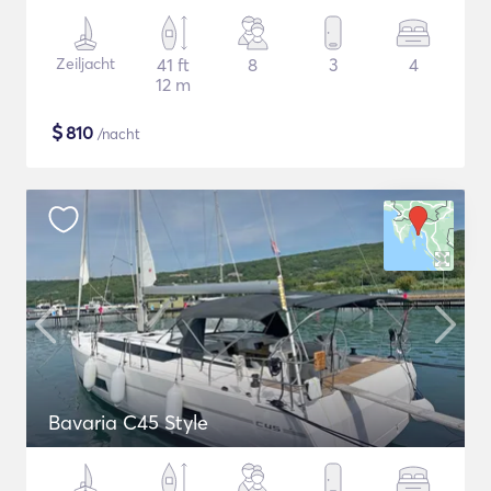
Zeiljacht
41 ft
8
3
4
12 m
$
810
/nacht
Bavaria C45 Style