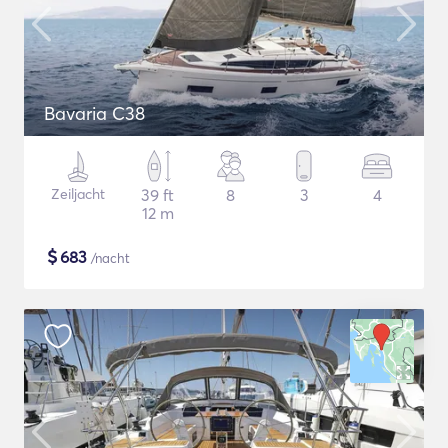
Bavaria C38
Zeiljacht
39 ft
8
3
4
12 m
$
683
/nacht