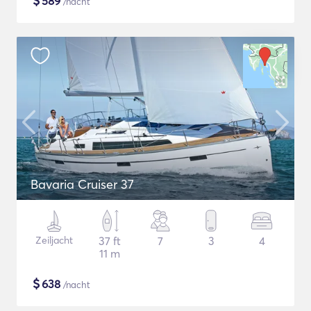
$
589
/nacht
Bavaria Cruiser 37
Zeiljacht
37 ft
7
3
4
11 m
$
638
/nacht