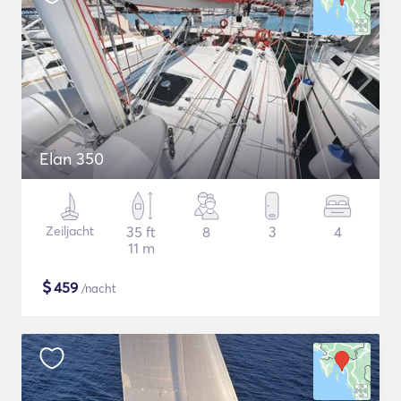
Elan 350
Zeiljacht
35 ft
8
3
4
11 m
$
459
/nacht