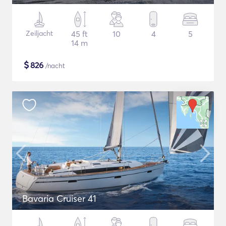
Zeiljacht
45 ft
10
4
5
14 m
$
826
/nacht
Bavaria Cruiser 41