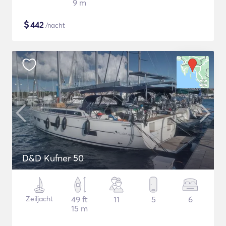
9 m
$
442
/nacht
D&D Kufner 50
Zeiljacht
49 ft
11
5
6
15 m