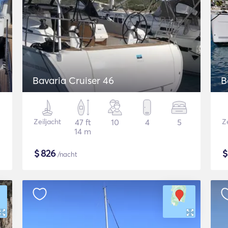
Bavaria Cruiser 46
B
Zeiljacht
47 ft
10
4
5
Ze
14 m
$
826
/nacht