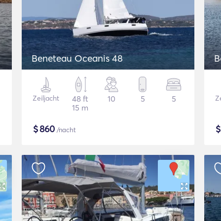
Beneteau Oceanis 48
B
Zeiljacht
48 ft
10
5
5
Ze
15 m
$
860
/nacht