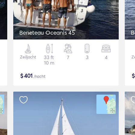
Beneteau Oceanis 45
B
Zeiljacht
33 ft
7
3
4
Ze
10 m
$
401
/nacht