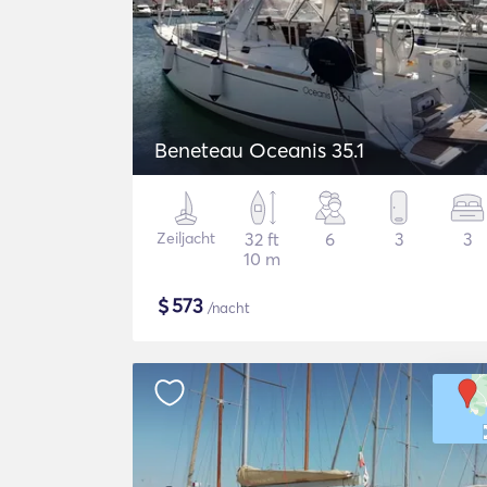
Beneteau Oceanis 35.1
Zeiljacht
32 ft
6
3
3
10 m
$
573
/nacht