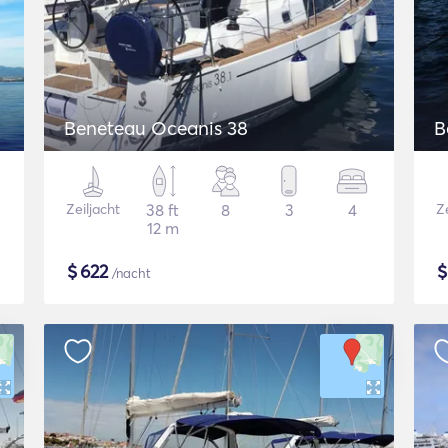
Beneteau Oceanis 38
B
Zeiljacht
38 ft
8
3
4
Ze
12 m
$
622
/nacht