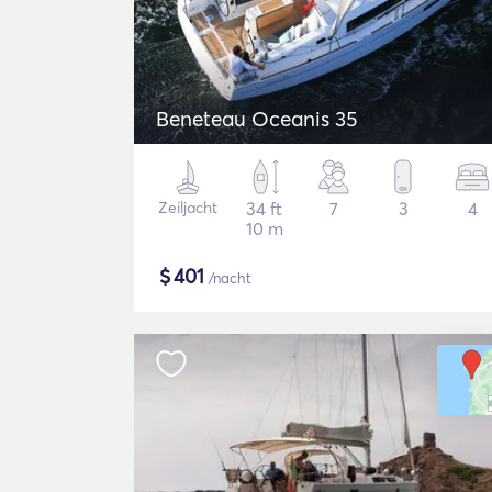
Beneteau Oceanis 35
Zeiljacht
34 ft
7
3
4
10 m
$
401
/nacht