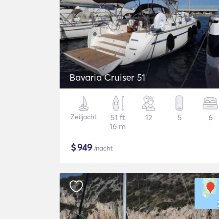
Bavaria Cruiser 51
Zeiljacht
51 ft
12
5
6
16 m
$
949
/nacht