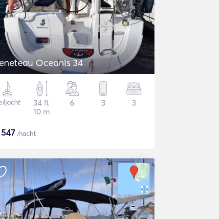
eneteau Oceanis 34
iljacht
34 ft
6
3
3
10 m
$
547
/nacht