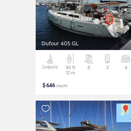
Dufour 405 GL
Zeiljacht
40 ft
8
3
4
12 m
$
646
/nacht