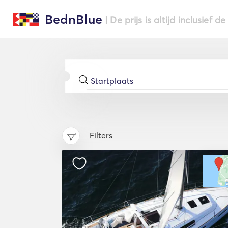
BednBlue
| De prijs is altijd inclusief 
Filters