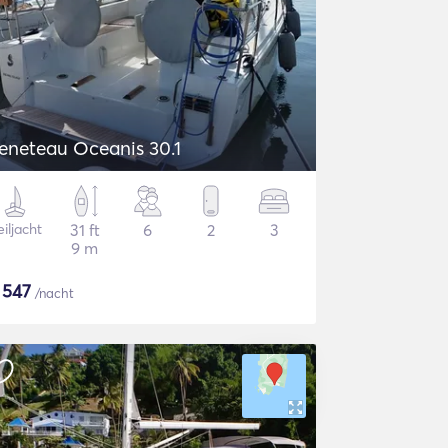
eneteau Oceanis 30.1
iljacht
31 ft
6
2
3
9 m
$
547
/nacht