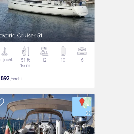
avaria Cruiser 51
iljacht
51 ft
12
10
6
16 m
$
892
/nacht