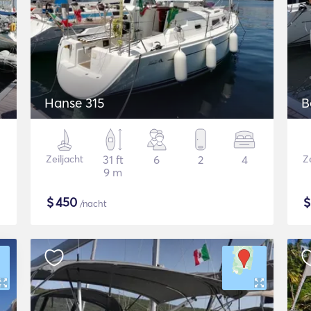
Hanse 315
B
Zeiljacht
31 ft
6
2
4
Ze
9 m
$
450
/nacht