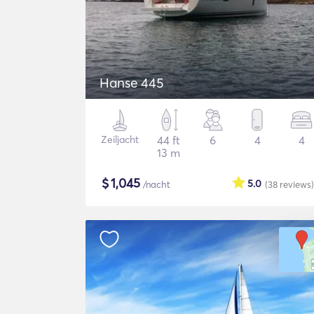
Hanse 445
Zeiljacht
44 ft
6
4
4
13 m
$
1,045
5.0
/nacht
(38
reviews
)