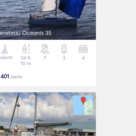
eneteau Oceanis 35
iljacht
34 ft
7
3
4
10 m
$
401
/nacht