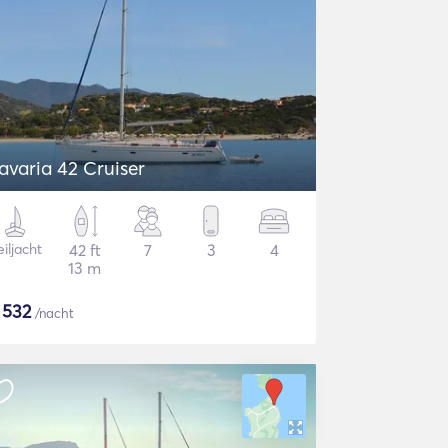
avaria 42 Cruiser
iljacht
42 ft
7
3
4
13 m
$
532
/nacht