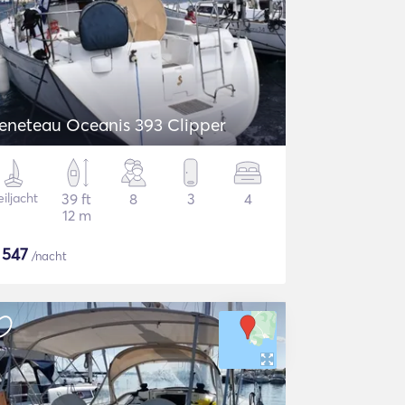
eneteau Oceanis 393 Clipper
iljacht
39 ft
8
3
4
12 m
$
547
/nacht