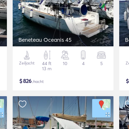
Beneteau Oceanis 45
B
Zeiljacht
44 ft
10
4
5
Ze
13 m
$
826
/nacht