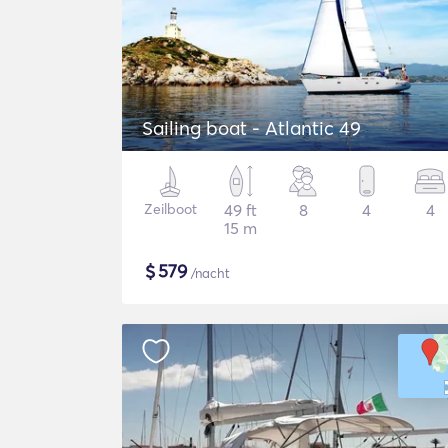
Sailing boat - Atlantic 49
Zeilboot
49 ft
8
4
4
15 m
$
579
/nacht