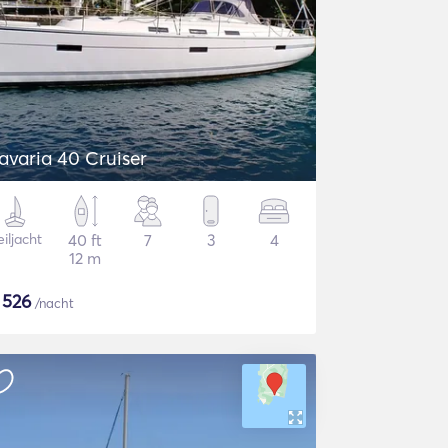
avaria 40 Cruiser
iljacht
40 ft
7
3
4
12 m
$
526
/nacht