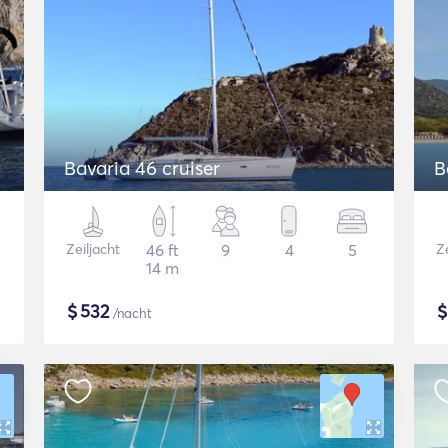
Bavaria 46 cruiser
B
Zeiljacht
46 ft
9
4
5
Ze
14 m
$
532
/nacht