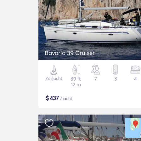
Bavaria 39 Cruiser
Zeiljacht
39 ft
7
3
4
12 m
$
437
/nacht