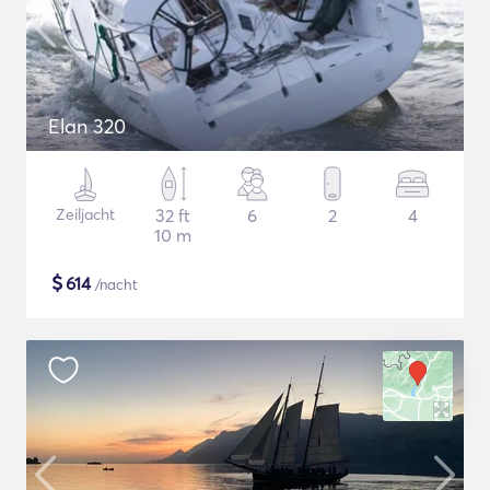
Elan 320
Zeiljacht
32 ft
6
2
4
10 m
$
614
/nacht