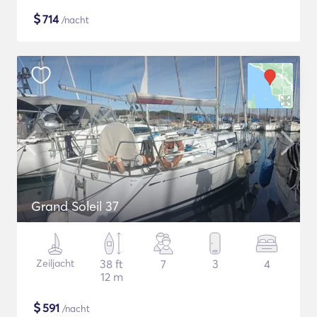
$
714
/nacht
Grand Soleil 37
Zeiljacht
38 ft
7
3
4
12 m
$
591
/nacht