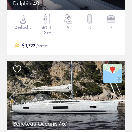
Delphia 40
Zeiljacht
40 ft
6
3
3
12 m
$
1,722
/nacht
Beneteau Oceanis 46.1