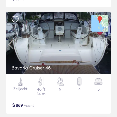
Bavaria Cruiser 46
Zeiljacht
46 ft
9
4
5
14 m
$
869
/nacht