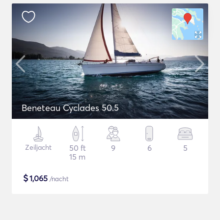
Beneteau Cyclades 50.5
Zeiljacht
50 ft
9
6
5
15 m
$
1,065
/nacht