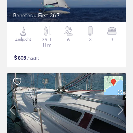
Beneteau First 36.7
Zeiljacht
35 ft
6
3
3
11 m
$
803
/nacht