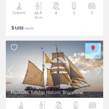
Zeiljacht
46 ft
8
3
3
14 m
$
1,032
/nacht
Picchiotti Tallship Historic Brigantine