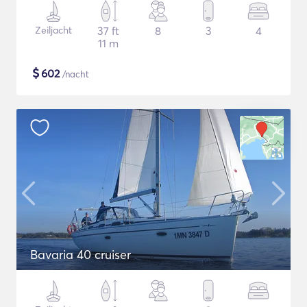
Zeiljacht
37 ft
8
3
4
11 m
$
602
/nacht
Bavaria 40 cruiser