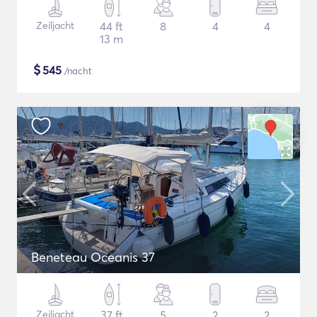
Zeiljacht
44 ft
8
4
4
13 m
$
545
/nacht
Beneteau Oceanis 37
Zeiljacht
37 ft
5
2
2