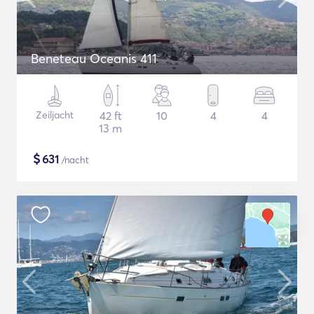
Beneteau Oceanis 411
Zeiljacht
42 ft
10
4
4
13 m
$
631
/nacht