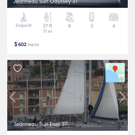
Jeanneau Sun Odyssey 37
Zeiljacht
37 ft
8
3
4
11 m
$
602
/nacht
Jeanneau Sun Fast 37