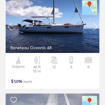
Beneteau Oceanis 48
Zeiljacht
48 ft
12
5
6
15 m
$
1,016
/nacht