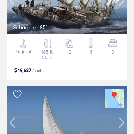
Schooner 185'
Zeiljacht
185 ft
12
6
9
56 m
$
19,687
/nacht