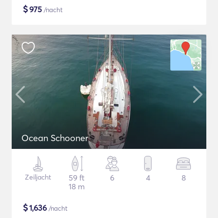
$
975
/nacht
Ocean Schooner
Zeiljacht
59 ft
6
4
8
18 m
$
1,636
/nacht