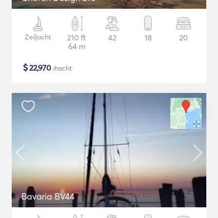
Zeiljacht
210 ft
42
18
20
64 m
$
22,970
/nacht
Bavaria BV44