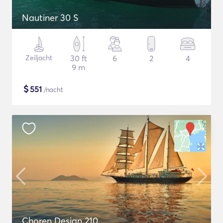
Nautiner 30 S
Zeiljacht
30 ft
6
2
4
9 m
$
551
/nacht
Choren Design 210