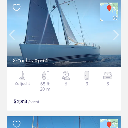
X-Yachts Xp-65
Zeiljacht
65 ft
6
3
3
20 m
$
2,813
/nacht