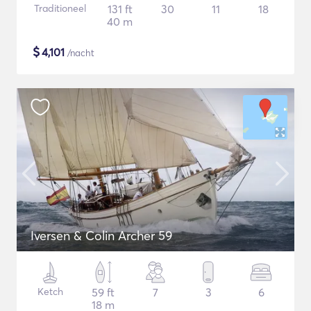
Traditioneel
131 ft
30
11
18
40 m
$
4,101
/nacht
Iversen & Colin Archer 59
Ketch
59 ft
7
3
6
18 m