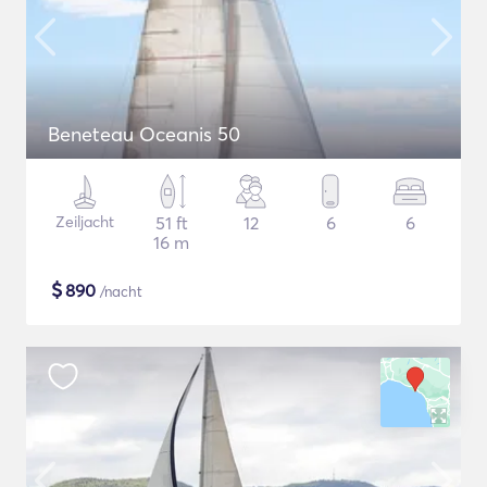
Beneteau Oceanis 50
Zeiljacht
51 ft
12
6
6
16 m
$
890
/nacht