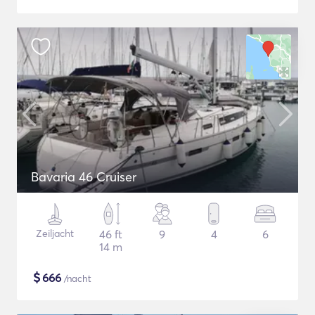
Bavaria 46 Cruiser
Zeiljacht
46 ft
9
4
6
14 m
$
666
/nacht