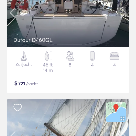
Dufour D460GL
Zeiljacht
46 ft
8
4
4
14 m
$
721
/nacht