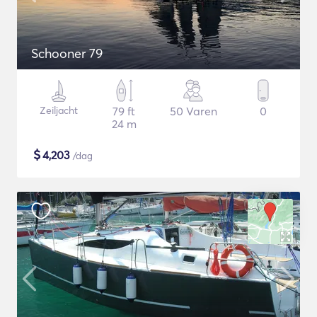
Schooner 79
Zeiljacht
79 ft
50 Varen
0
24 m
$
4,203
/dag