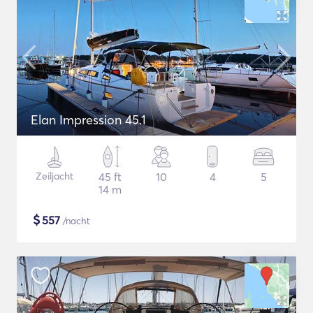
Elan Impression 45.1
Zeiljacht
45 ft
10
4
5
14 m
$
557
/nacht