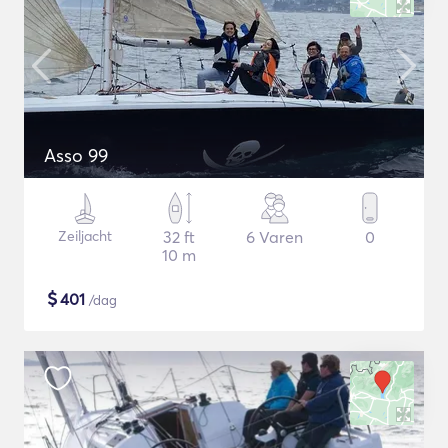
Asso 99
Zeiljacht
32 ft
6 Varen
0
10 m
$
401
/dag