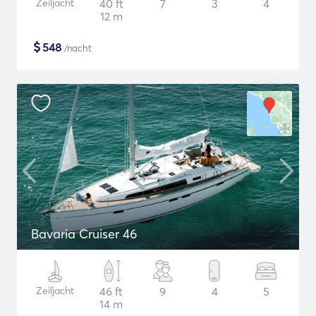
Zeiljacht
40 ft
7
3
4
12 m
$
548
/nacht
Bavaria Cruiser 46
Zeiljacht
46 ft
9
4
5
14 m