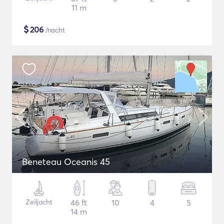
11 m
$
206
/nacht
Beneteau Oceanis 45
Zeiljacht
46 ft
10
4
5
14 m