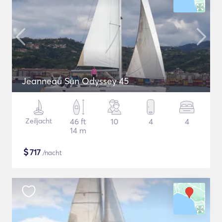
Jeanneau Sun Odyssey 45
Zeiljacht
46 ft
10
4
4
14 m
$
717
/nacht