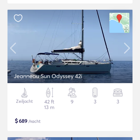
Jeanneau Sun Odyssey 42i
Zeiljacht
42 ft
9
3
3
13 m
$
689
/nacht