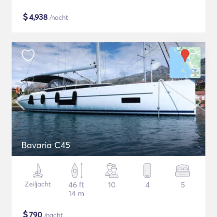
$
4,938
/nacht
Bavaria C45
Zeiljacht
46 ft
10
4
5
14 m
$
790
/nacht