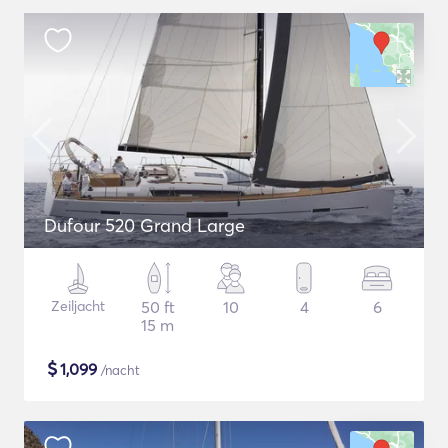
Dufour 520 Grand Large
Zeiljacht
50 ft
10
4
6
15 m
$
1,099
/nacht