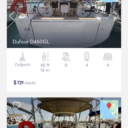
Dufour D460GL
Zeiljacht
46 ft
8
4
4
14 m
$
721
/nacht