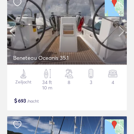
Beneteau Oceanis 35.1
Zeiljacht
34 ft
8
3
4
10 m
$
693
/nacht