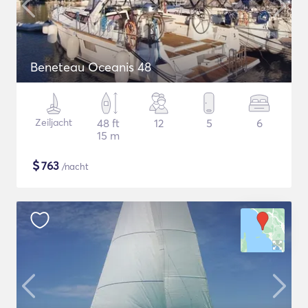
Beneteau Oceanis 48
Zeiljacht
48 ft
12
5
6
15 m
$
763
/nacht