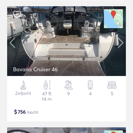
Bavaria Cruiser 46
Zeiljacht
47 ft
9
4
5
14 m
$
756
/nacht