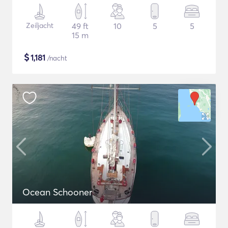
Zeiljacht
49 ft
10
5
5
15 m
$
1,181
/nacht
Ocean Schooner