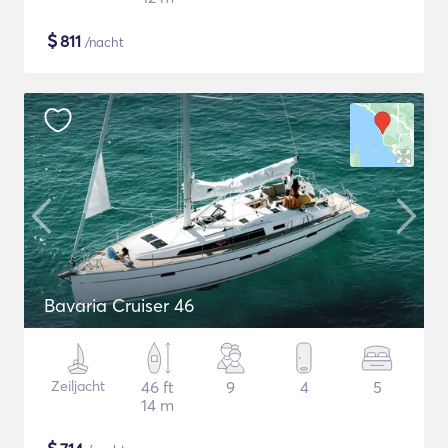
$
811
/nacht
Bavaria Cruiser 46
Zeiljacht
46 ft
9
4
5
14 m