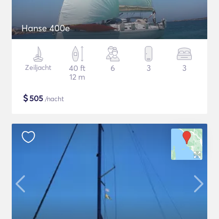
Hanse 400e
Zeiljacht
40 ft
6
3
3
12 m
$
505
/nacht