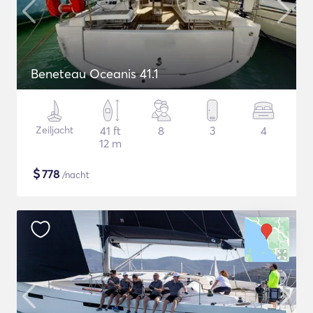
Beneteau Oceanis 41.1
Zeiljacht
41 ft
8
3
4
12 m
$
778
/nacht