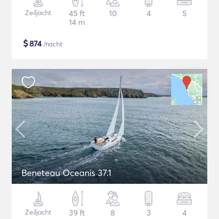
Zeiljacht
45 ft
10
4
5
14 m
$
874
/nacht
Beneteau Oceanis 37.1
Zeiljacht
39 ft
8
3
4