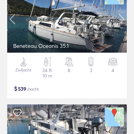
Beneteau Oceanis 35.1
Zeiljacht
34 ft
8
3
4
10 m
$
539
/nacht