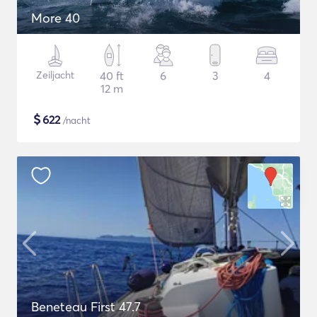
More 40
Zeiljacht
40 ft
6
3
4
12 m
$
622
/nacht
Beneteau First 47.7