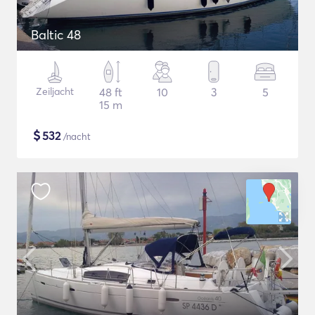
Baltic 48
Zeiljacht
48 ft
10
3
5
15 m
$
532
/nacht