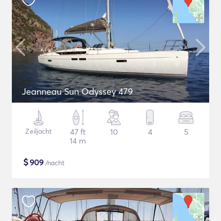
Jeanneau Sun Odyssey 479
Zeiljacht
47 ft
10
4
5
14 m
$
909
/nacht