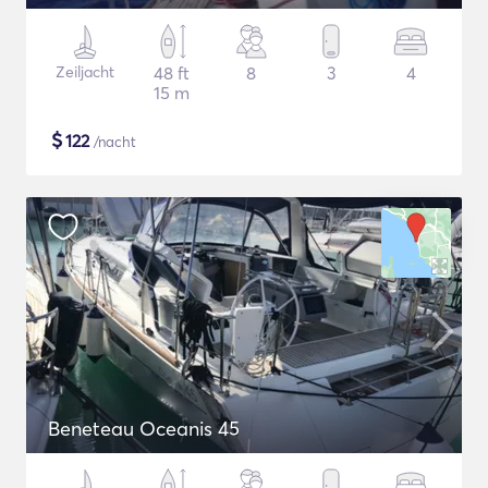
Zeiljacht
48 ft
8
3
4
15 m
$
122
/nacht
Beneteau Oceanis 45