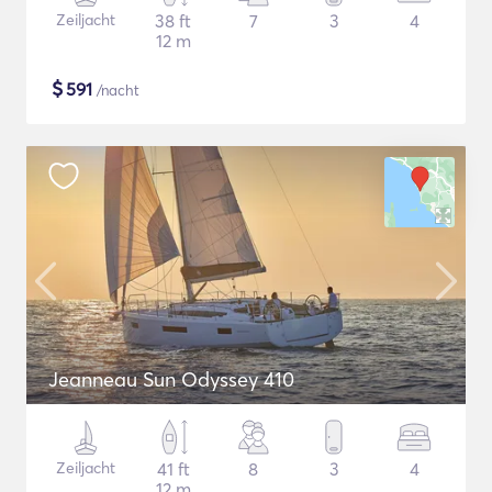
Zeiljacht
38 ft
7
3
4
12 m
$
591
/nacht
Jeanneau Sun Odyssey 410
Zeiljacht
41 ft
8
3
4
12 m