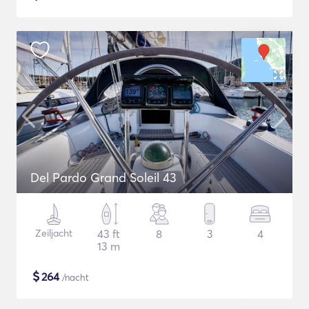
Del Pardo Grand Soleil 43
Zeiljacht
43 ft
8
3
4
13 m
$
264
/nacht