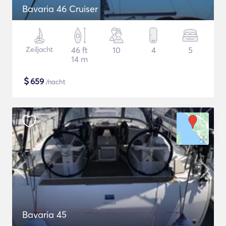
Bavaria 46 Cruiser
Zeiljacht
46 ft
10
4
5
14 m
$
659
/nacht
Bavaria 45