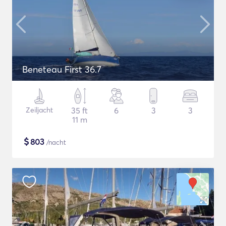
Beneteau First 36.7
Zeiljacht
35 ft
6
3
3
11 m
$
803
/nacht