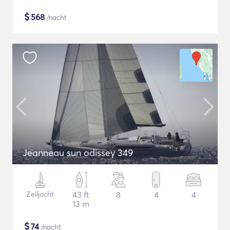
$
568
/nacht
Jeanneau sun odissey 349
Zeiljacht
43 ft
8
4
4
13 m
$
74
/nacht