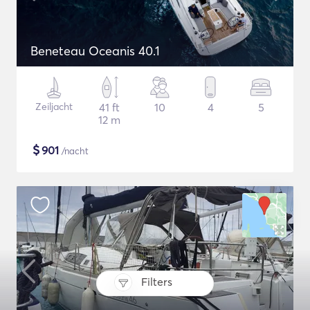
Beneteau Oceanis 40.1
Zeiljacht
41 ft
10
4
5
12 m
$
901
/nacht
Filters