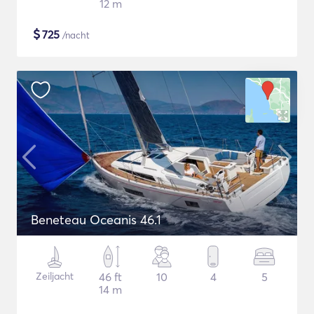
12 m
$
725
/nacht
Beneteau Oceanis 46.1
Zeiljacht
46 ft
10
4
5
14 m