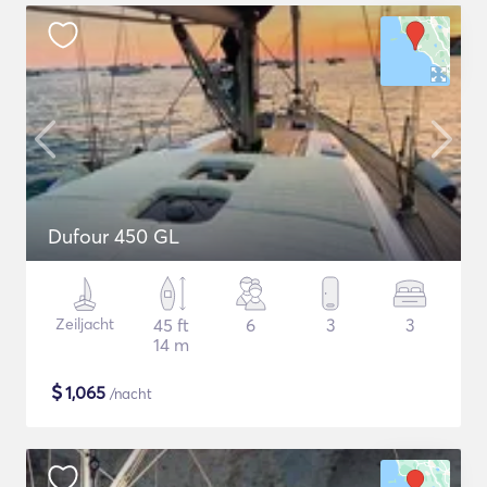
Dufour 450 GL
Zeiljacht
45 ft
6
3
3
14 m
$
1,065
/nacht