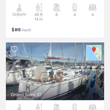
Zeiljacht
45 ft
8
4
4
14 m
$
815
/nacht
Grand Soleil 37