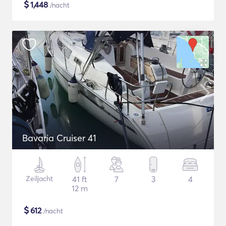
$
1,448
/nacht
Bavaria Cruiser 41
Zeiljacht
41 ft
7
3
4
12 m
$
612
/nacht