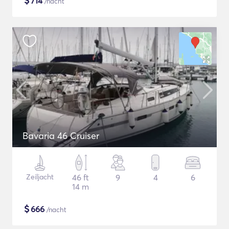
$
714
/nacht
Bavaria 46 Cruiser
Zeiljacht
46 ft
9
4
6
14 m
$
666
/nacht