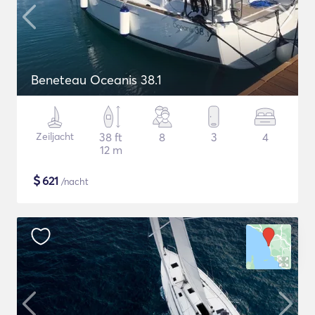
Beneteau Oceanis 38.1
Zeiljacht
38 ft
8
3
4
12 m
$
621
/nacht