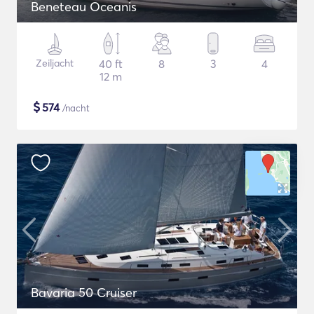
Beneteau Oceanis
Zeiljacht
40 ft
8
3
4
12 m
$
574
/nacht
Bavaria 50 Cruiser