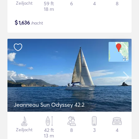
Zeiljacht
59 ft
6
4
8
18 m
$
1,636
/nacht
Jeanneau Sun Odyssey 42.2
Zeiljacht
42 ft
8
3
4
13 m