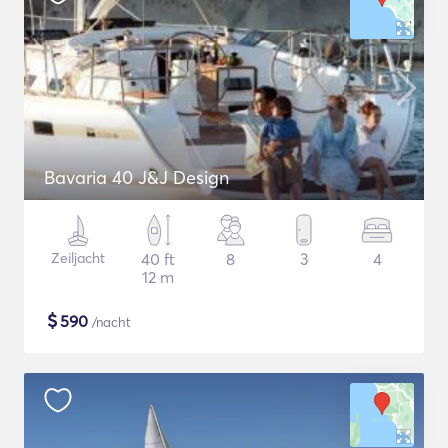
Bavaria 40 J&J Design
Zeiljacht
40 ft
8
3
4
12 m
$
590
/nacht