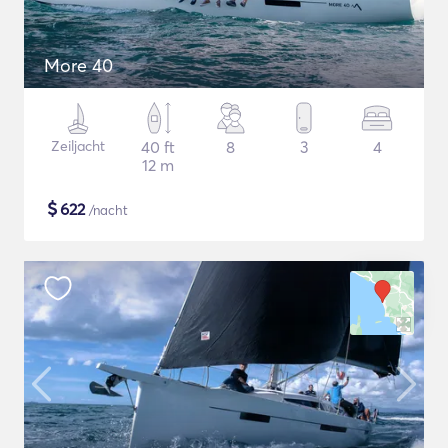
More 40
Zeiljacht
40 ft
8
3
4
12 m
$
622
/nacht