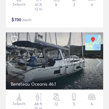
Zeiljacht
41 ft
8
3
4
12 m
$
730
/nacht
Beneteau Oceanis 46.1
Zeiljacht
48 ft
12
5
6
15 m