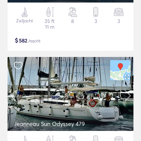
Zeiljacht
35 ft
8
3
3
11 m
$
582
/nacht
Jeanneau Sun Odyssey 479