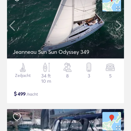
Jeanneau Sun Sun Odyssey 349
Zeiljacht
34 ft
8
3
5
10 m
$
499
/nacht