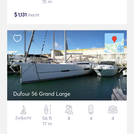
15 m
$
1,131
/nacht
Dufour 56 Grand Large
Zeiljacht
56 ft
8
4
4
17 m