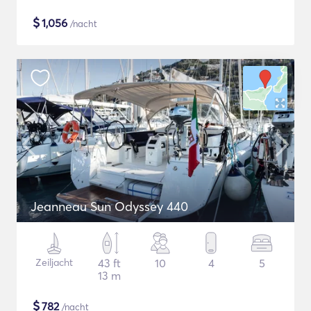
$
1,056
/nacht
Jeanneau Sun Odyssey 440
Zeiljacht
43 ft
10
4
5
13 m
$
782
/nacht