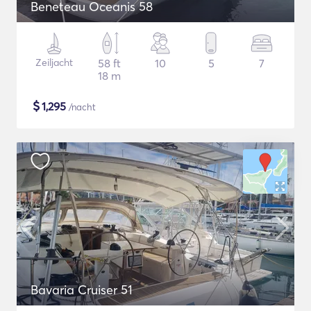
Beneteau Oceanis 58
Zeiljacht
58 ft
10
5
7
18 m
$
1,295
/nacht
Bavaria Cruiser 51