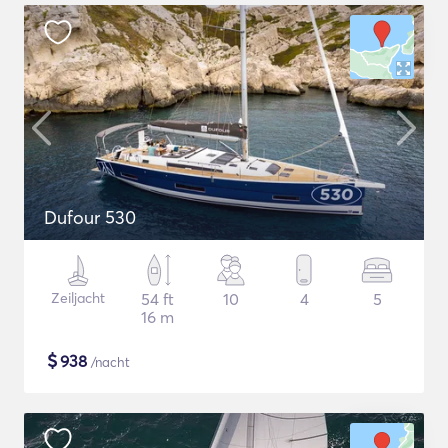
Dufour 530
Zeiljacht
54 ft
10
4
5
16 m
$
938
/nacht