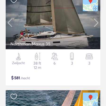
Northman Maxus 35
Zeiljacht
38 ft
6
3
3
12 m
$
581
/nacht