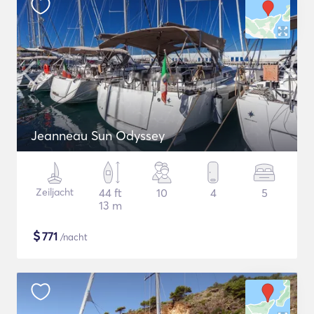
Jeanneau Sun Odyssey
Zeiljacht
44 ft
10
4
5
13 m
$
771
/nacht