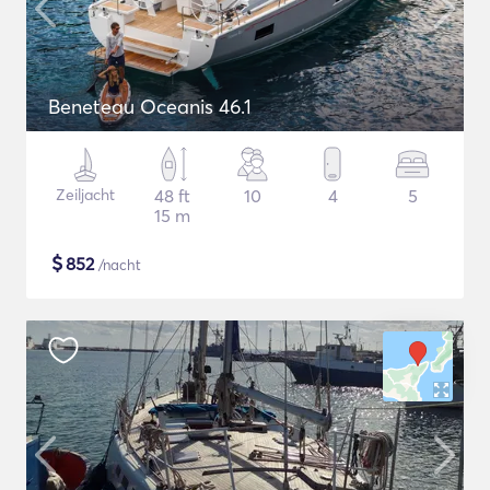
Beneteau Oceanis 46.1
Zeiljacht
48 ft
10
4
5
15 m
$
852
/nacht