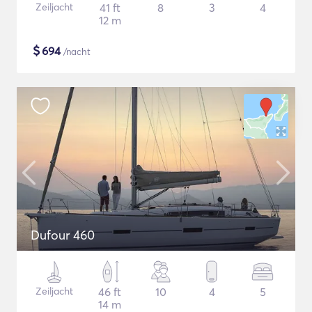
Zeiljacht
41 ft
8
3
4
12 m
$
694
/nacht
Dufour 460
Zeiljacht
46 ft
10
4
5
14 m