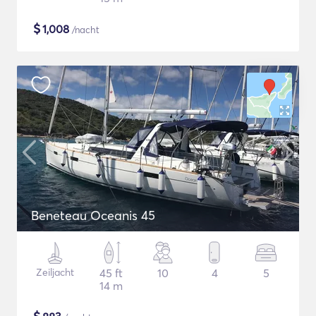
$
1,008
/nacht
Beneteau Oceanis 45
Zeiljacht
45 ft
10
4
5
14 m