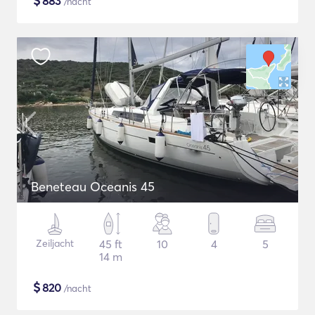
$
883
/nacht
Beneteau Oceanis 45
Zeiljacht
45 ft
10
4
5
14 m
$
820
/nacht