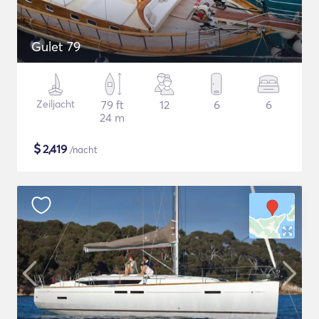
Gulet 79
Zeiljacht
79 ft
12
6
6
24 m
$
2,419
/nacht