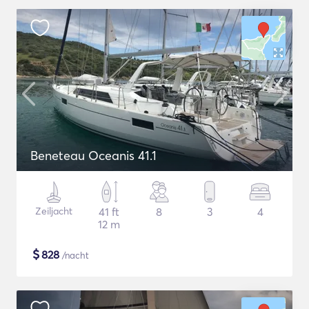
Beneteau Oceanis 41.1
Zeiljacht
41 ft
8
3
4
12 m
$
828
/nacht