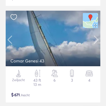
Comar Genesi 43
Zeiljacht
43 ft
6
3
4
13 m
$
671
/nacht