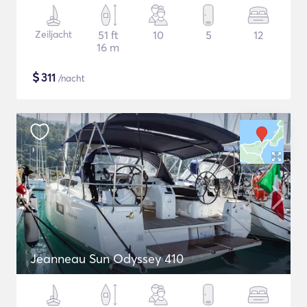
Zeiljacht
51 ft
10
5
12
16 m
$
311
/nacht
Jeanneau Sun Odyssey 410