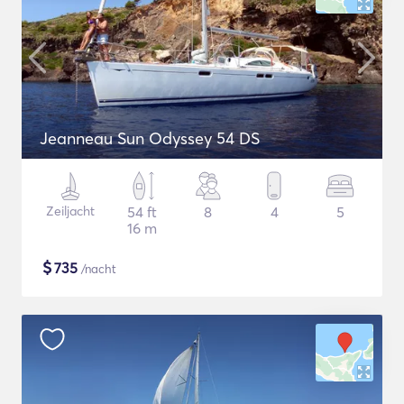
Jeanneau Sun Odyssey 54 DS
Zeiljacht
54 ft
8
4
5
16 m
$
735
/nacht