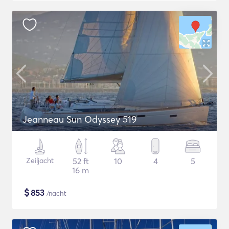
Jeanneau Sun Odyssey 519
Zeiljacht
52 ft
10
4
5
16 m
$
853
/nacht