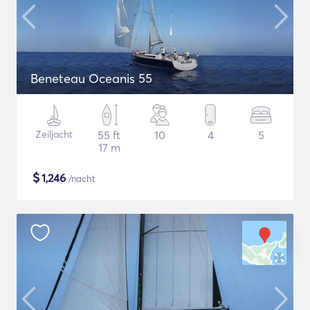
Beneteau Oceanis 55
Zeiljacht
55 ft
10
4
5
17 m
$
1,246
/nacht