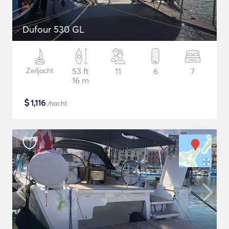
Dufour 530 GL
Zeiljacht
53 ft
11
6
7
16 m
$
1,116
/nacht