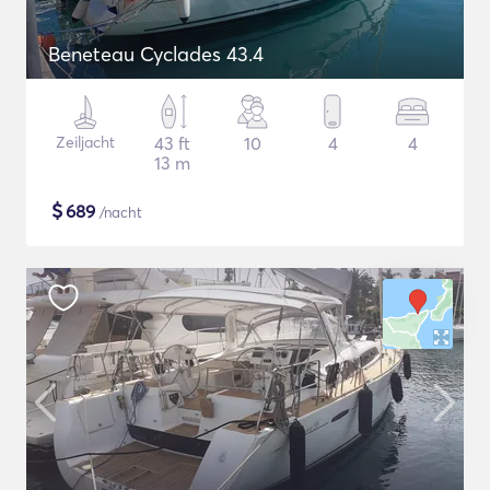
Beneteau Cyclades 43.4
Zeiljacht
43 ft
10
4
4
13 m
$
689
/nacht