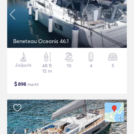
Beneteau Oceanis 46.1
Zeiljacht
48 ft
10
4
5
15 m
$
898
/nacht