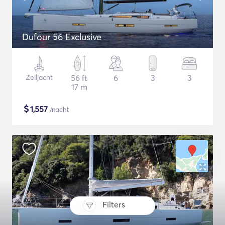
Dufour 56 Exclusive
Zeiljacht
56 ft
6
3
3
17 m
$
1,557
/nacht
Filters