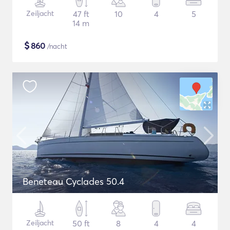
Zeiljacht
47 ft
10
4
5
14 m
$
860
/nacht
Beneteau Cyclades 50.4
Zeiljacht
50 ft
8
4
4