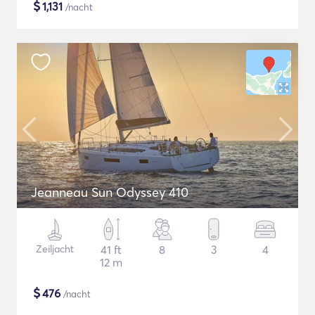
$
1,131
/nacht
Jeanneau Sun Odyssey 410
Zeiljacht
41 ft
8
3
4
12 m
$
476
/nacht