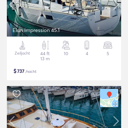
Elan Impression 45.1
Zeiljacht
44 ft
10
4
5
13 m
$
737
/nacht