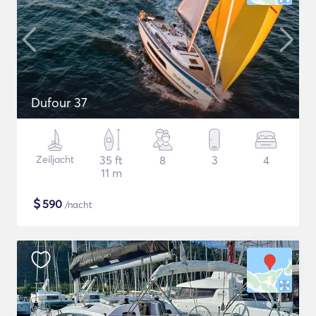
Dufour 37
Zeiljacht
35 ft
8
3
4
11 m
$
590
/nacht