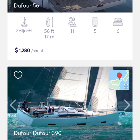
Dufour 56
Zeiljacht
56 ft
11
5
6
17 m
$
1,280
/nacht
Dufour Dufour 390