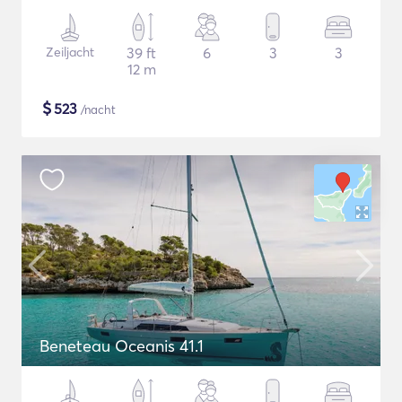
Zeiljacht
39 ft
6
3
3
12 m
$
523
/nacht
Beneteau Oceanis 41.1