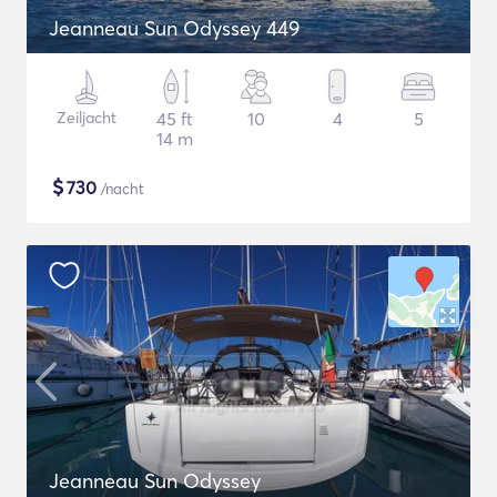
Jeanneau Sun Odyssey 449
Zeiljacht
45 ft
10
4
5
14 m
$
730
/nacht
Jeanneau Sun Odyssey