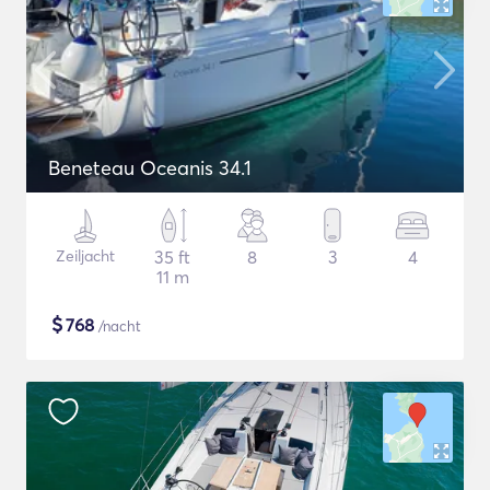
Beneteau Oceanis 34.1
Zeiljacht
35 ft
8
3
4
11 m
$
768
/nacht