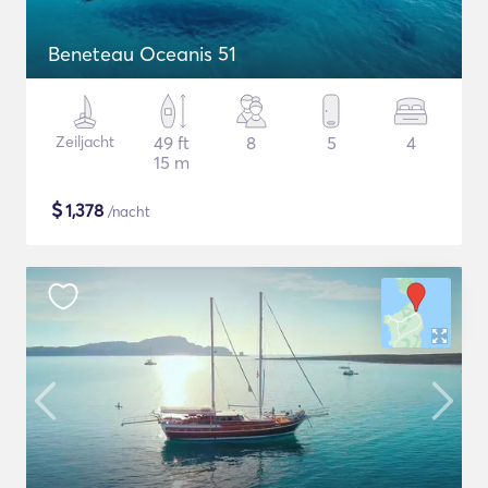
Beneteau Oceanis 51
Zeiljacht
49 ft
8
5
4
15 m
$
1,378
/nacht