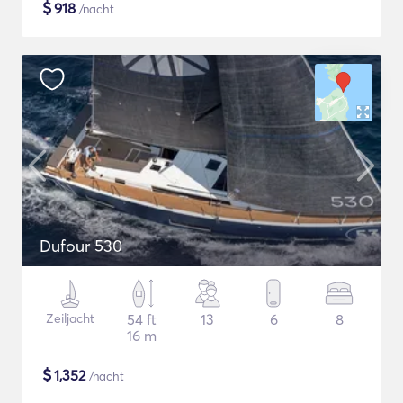
$
918
/nacht
Dufour 530
Zeiljacht
54 ft
13
6
8
16 m
$
1,352
/nacht