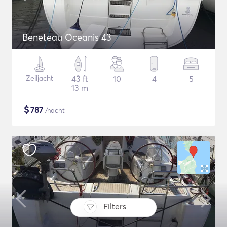
Beneteau Oceanis 43
Zeiljacht
43 ft
10
4
5
13 m
$
787
/nacht
Filters