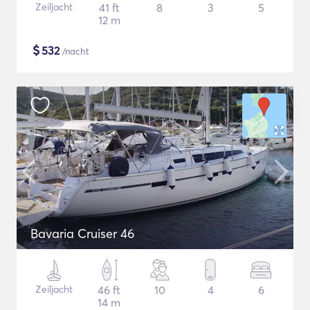
Zeiljacht
41 ft
8
3
5
12 m
$
532
/nacht
Bavaria Cruiser 46
Zeiljacht
46 ft
10
4
6
14 m