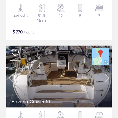
Zeiljacht
51 ft
12
5
7
16 m
$
770
/nacht
Bavaria Cruiser 51