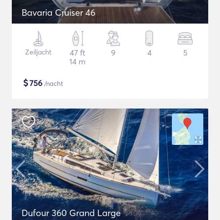
Bavaria Cruiser 46
Zeiljacht
47 ft
9
4
5
14 m
$
756
/nacht
Dufour 360 Grand Large