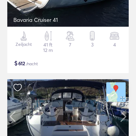
Bavaria Cruiser 41
Zeiljacht
41 ft
7
3
4
12 m
$
612
/nacht