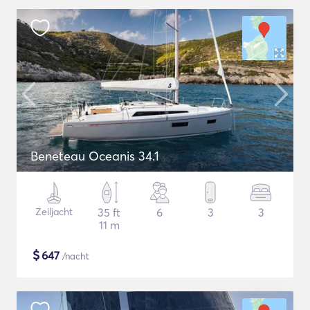
Beneteau Oceanis 34.1
Zeiljacht
35 ft
6
3
3
11 m
$
647
/nacht