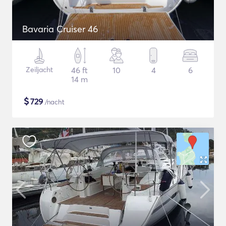
Bavaria Cruiser 46
Zeiljacht
46 ft
10
4
6
14 m
$
729
/nacht