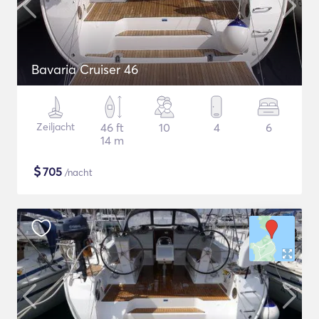
Bavaria Cruiser 46
Zeiljacht
46 ft
10
4
6
14 m
$
705
/nacht