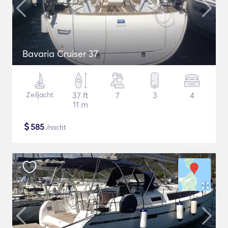
Bavaria Cruiser 37
Zeiljacht
37 ft
7
3
4
11 m
$
585
/nacht