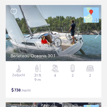
Beneteau Oceanis 30.1
Zeiljacht
31 ft
4
2
2
9 m
$
738
/nacht