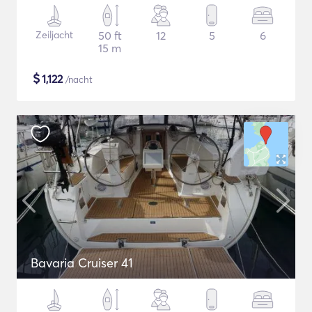
Zeiljacht
50 ft
12
5
6
15 m
$
1,122
/nacht
Bavaria Cruiser 41