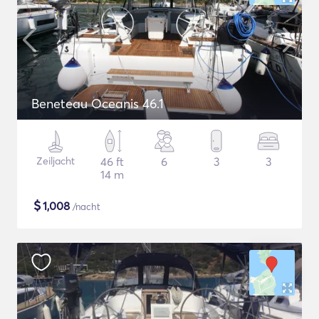
Beneteau Oceanis 46.1
Zeiljacht
46 ft
6
3
3
14 m
$
1,008
/nacht