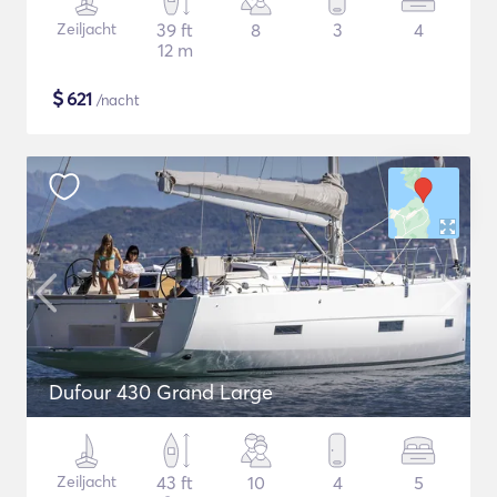
Zeiljacht
39 ft
8
3
4
12 m
$
621
/nacht
Dufour 430 Grand Large
Zeiljacht
43 ft
10
4
5