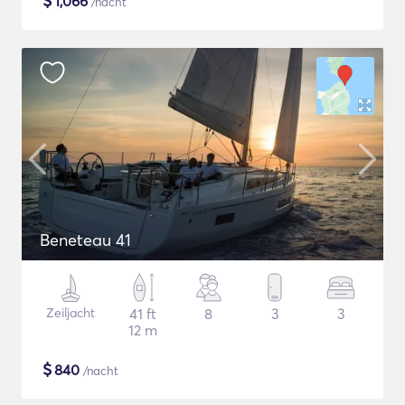
$
1,066
/nacht
Beneteau 41
Zeiljacht
41 ft
8
3
3
12 m
$
840
/nacht