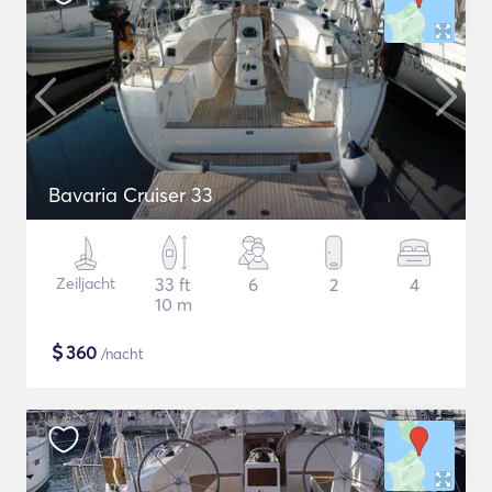
Bavaria Cruiser 33
Zeiljacht
33 ft
6
2
4
10 m
$
360
/nacht