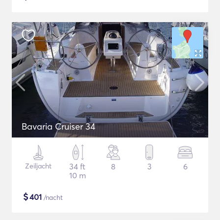
Bavaria Cruiser 34
Zeiljacht
34 ft
8
3
6
10 m
$
401
/nacht