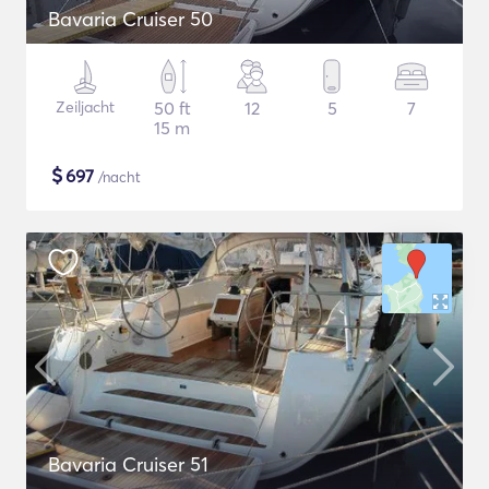
Bavaria Cruiser 50
Zeiljacht
50 ft
12
5
7
15 m
$
697
/nacht
Bavaria Cruiser 51