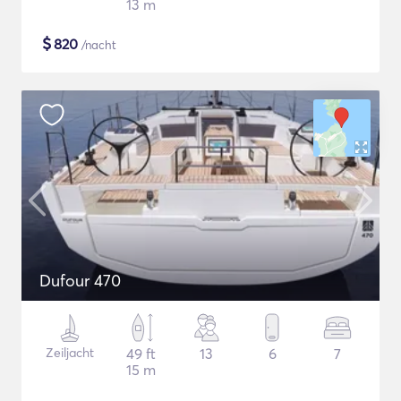
13 m
$
820
/nacht
Dufour 470
Zeiljacht
49 ft
13
6
7
15 m