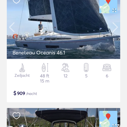
Beneteau Oceanis 46.1
Zeiljacht
48 ft
12
5
6
15 m
$
909
/nacht