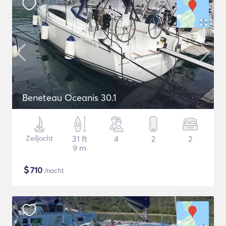
Beneteau Oceanis 30.1
Zeiljacht
31 ft
4
2
2
9 m
$
710
/nacht