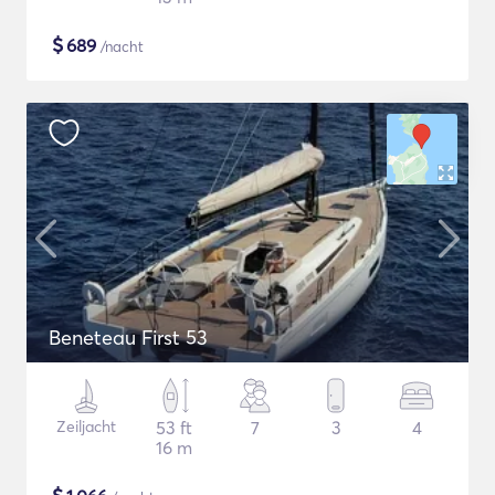
$
689
/nacht
Beneteau First 53
Zeiljacht
53 ft
7
3
4
16 m