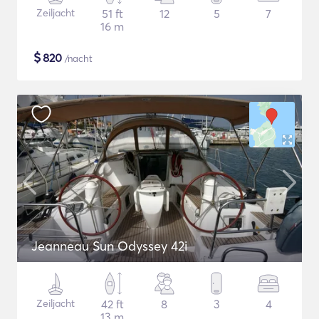
Zeiljacht
51 ft
12
5
7
16 m
$
820
/nacht
Jeanneau Sun Odyssey 42i
Zeiljacht
42 ft
8
3
4
13 m