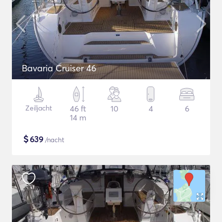
Bavaria Cruiser 46
Zeiljacht
46 ft
10
4
6
14 m
$
639
/nacht