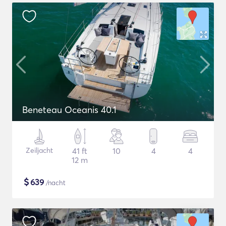
Beneteau Oceanis 40.1
Zeiljacht
41 ft
10
4
4
12 m
$
639
/nacht