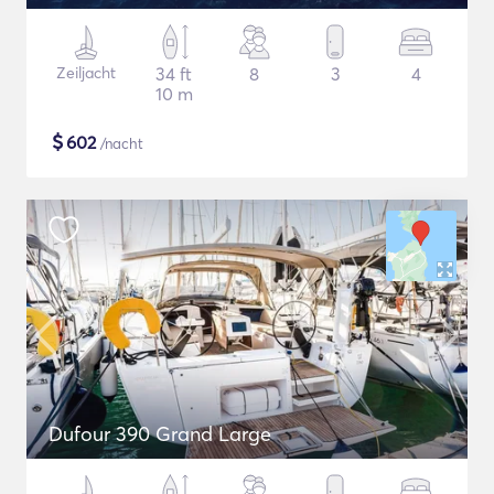
Zeiljacht
34 ft
8
3
4
10 m
$
602
/nacht
Dufour 390 Grand Large