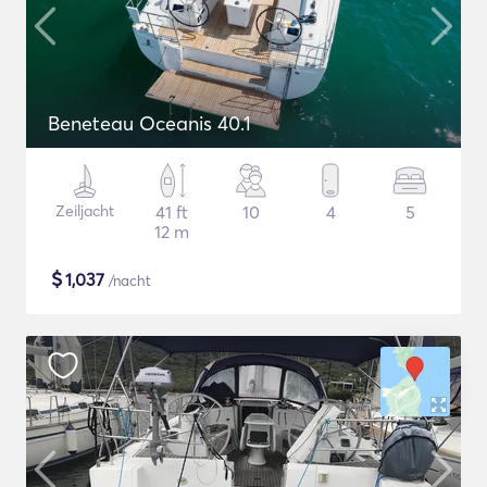
Beneteau Oceanis 40.1
Zeiljacht
41 ft
10
4
5
12 m
$
1,037
/nacht