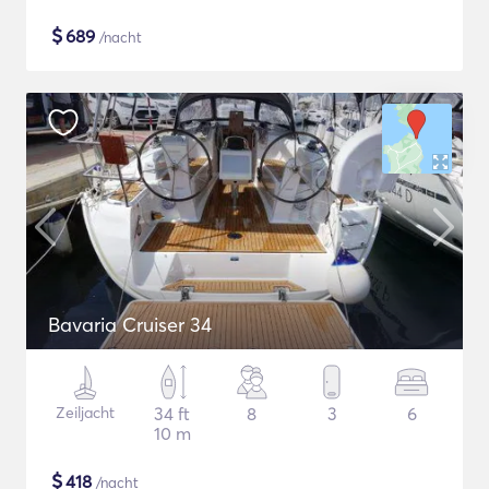
$
689
/nacht
Bavaria Cruiser 34
Zeiljacht
34 ft
8
3
6
10 m
$
418
/nacht