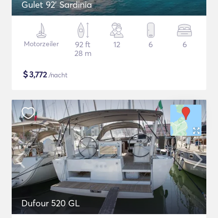
Gulet 92' Sardinia
Motorzeiler
92 ft
12
6
6
28 m
$
3,772
/nacht
Dufour 520 GL