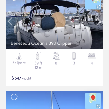
Beneteau Oceanis 393 Clipper
Zeiljacht
39 ft
8
3
4
12 m
$
547
/nacht