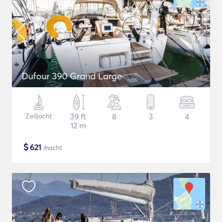
Dufour 390 Grand Large
Zeiljacht
39 ft
8
3
4
12 m
$
621
/nacht