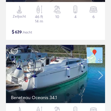
Zeiljacht
46 ft
10
4
6
14 m
$
639
/nacht
Beneteau Oceanis 34.1