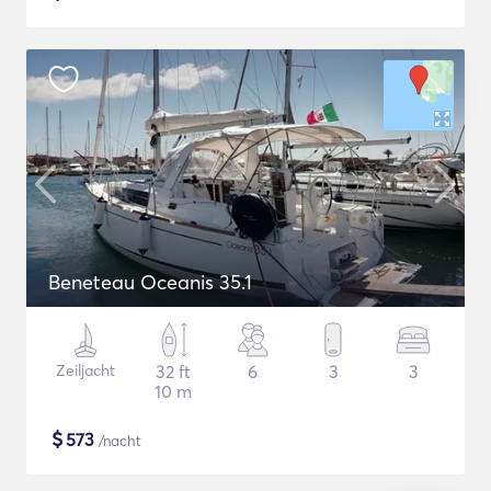
Beneteau Oceanis 35.1
Zeiljacht
32 ft
6
3
3
10 m
$
573
/nacht