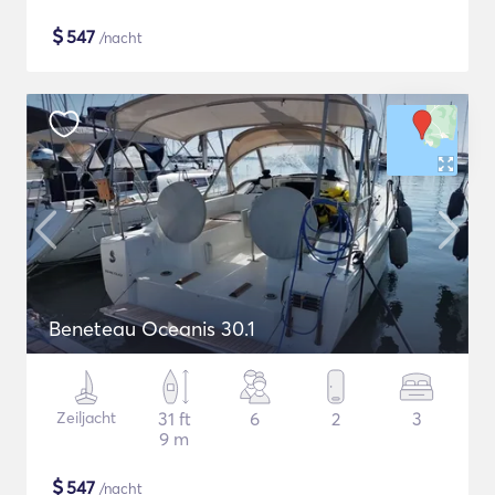
$
547
/nacht
Beneteau Oceanis 30.1
Zeiljacht
31 ft
6
2
3
9 m
$
547
/nacht