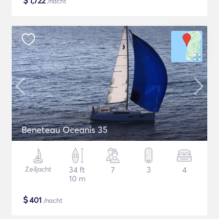
$
1,722
/nacht
Beneteau Oceanis 35
Zeiljacht
34 ft
7
3
4
10 m
$
401
/nacht