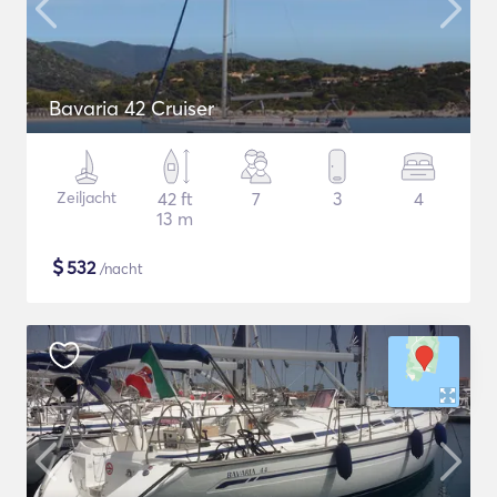
Bavaria 42 Cruiser
Zeiljacht
42 ft
7
3
4
13 m
$
532
/nacht