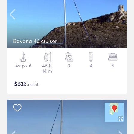
Bavaria 46 cruiser
Zeiljacht
46 ft
9
4
5
14 m
$
532
/nacht