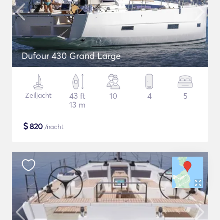
Dufour 430 Grand Large
Zeiljacht
43 ft
10
4
5
13 m
$
820
/nacht