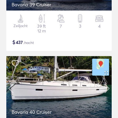
Bavaria 39 Cruiser
Zeiljacht
39 ft
7
3
4
12 m
$
437
/nacht
Bavaria 40 Cruiser