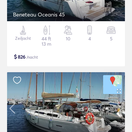
Beneteau Oceanis 45
Zeiljacht
44 ft
10
4
5
13 m
$
826
/nacht