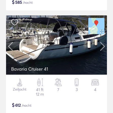
$
585
/nacht
Bavaria Cruiser 41
Zeiljacht
41 ft
7
3
4
12 m
$
612
/nacht