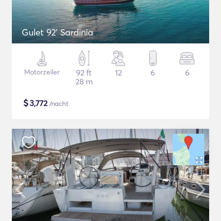
Gulet 92' Sardinia
Motorzeiler
92 ft
12
6
6
28 m
$
3,772
/nacht