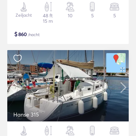
Zeiljacht
48 ft
10
5
5
15 m
$
860
/nacht
Hanse 315