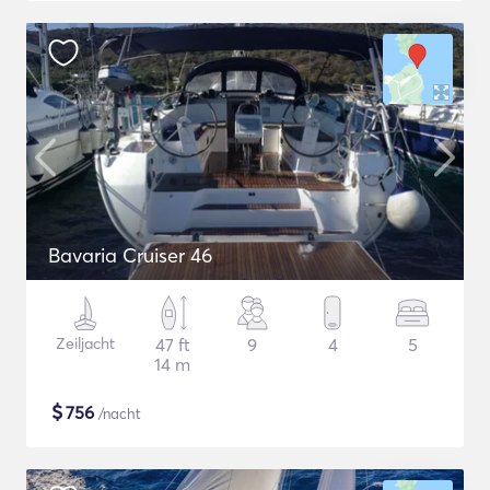
Bavaria Cruiser 46
Zeiljacht
47 ft
9
4
5
14 m
$
756
/nacht