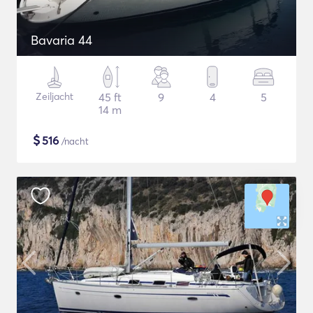
Bavaria 44
Zeiljacht
45 ft
9
4
5
14 m
$
516
/nacht