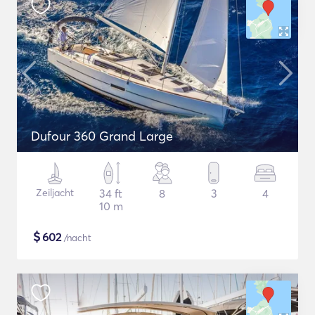
Dufour 360 Grand Large
Zeiljacht
34 ft
8
3
4
10 m
$
602
/nacht