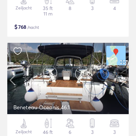
Zeiljacht
35 ft
8
3
4
11 m
$
768
/nacht
Beneteau Oceanis 46.1
Zeiljacht
46 ft
6
3
3