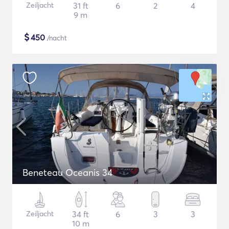
Zeiljacht
31 ft
6
2
4
9 m
$
450
/nacht
Beneteau Oceanis 34
Zeiljacht
34 ft
6
3
3
10 m