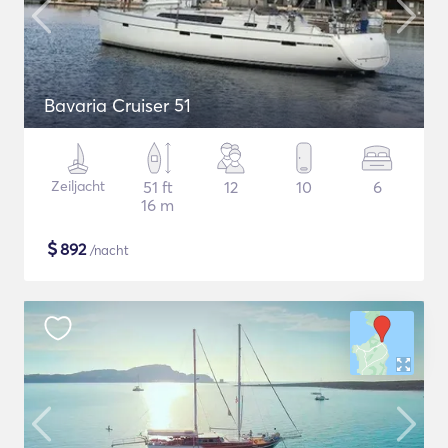
Bavaria Cruiser 51
Zeiljacht
51 ft
12
10
6
16 m
$
892
/nacht