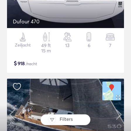
Dufour 470
Zeiljacht
49 ft
13
6
7
15 m
$
918
/nacht
Filters