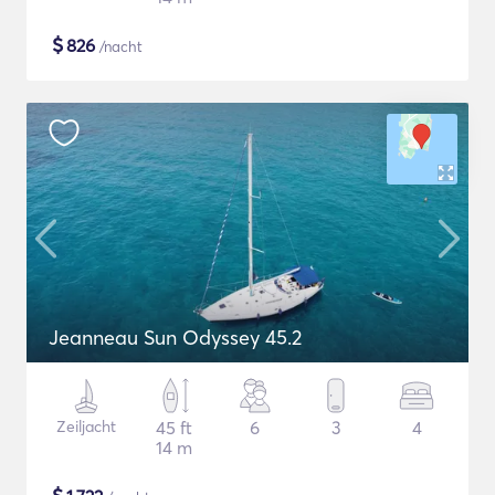
$
826
/nacht
Jeanneau Sun Odyssey 45.2
Zeiljacht
45 ft
6
3
4
14 m