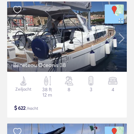
Beneteau Oceanis 38
Zeiljacht
38 ft
8
3
4
12 m
$
622
/nacht