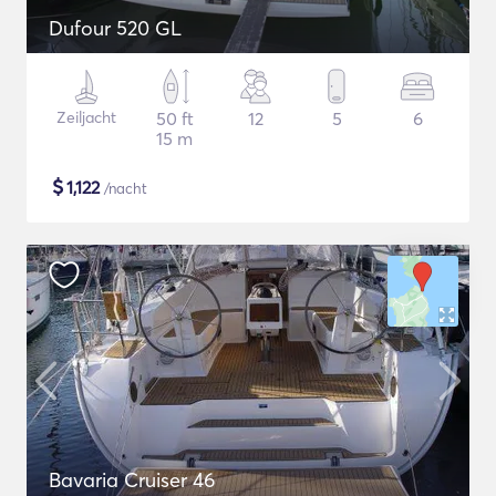
Dufour 520 GL
Zeiljacht
50 ft
12
5
6
15 m
$
1,122
/nacht
Bavaria Cruiser 46