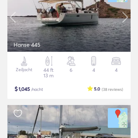
Hanse 445
Zeiljacht
44 ft
6
4
4
13 m
$
1,045
5.0
/nacht
(38
reviews
)