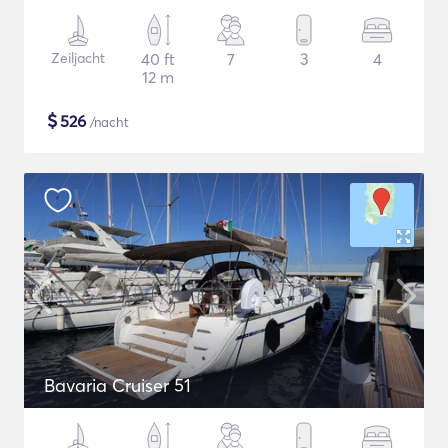
Zeiljacht
40 ft
7
3
4
12 m
$
526
/nacht
Bavaria Cruiser 51