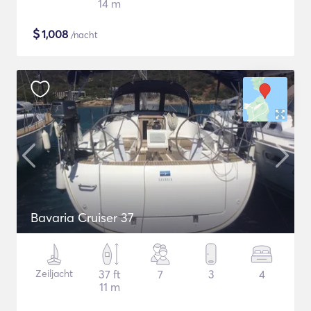
14 m
$
1,008
/nacht
Bavaria Cruiser 37
Zeiljacht
37 ft
7
3
4
11 m