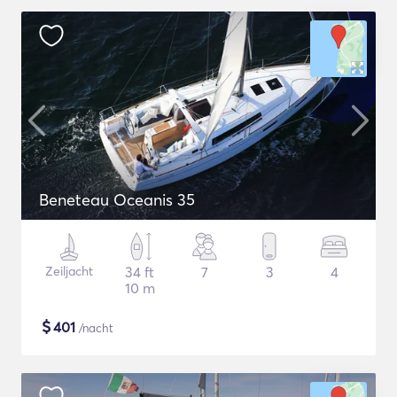
Beneteau Oceanis 35
Zeiljacht
34 ft
7
3
4
10 m
$
401
/nacht