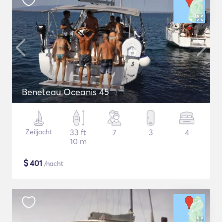
Beneteau Oceanis 45
Zeiljacht
33 ft
7
3
4
10 m
$
401
/nacht